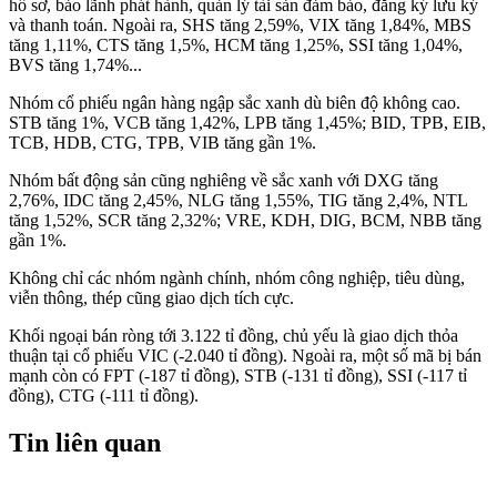
hồ sơ, bảo lãnh phát hành, quản lý tài sản đảm bảo, đăng ký lưu ký
và thanh toán. Ngoài ra, SHS tăng 2,59%, VIX tăng 1,84%, MBS
tăng 1,11%, CTS tăng 1,5%, HCM tăng 1,25%, SSI tăng 1,04%,
BVS tăng 1,74%...
Nhóm cổ phiếu ngân hàng ngập sắc xanh dù biên độ không cao.
STB tăng 1%, VCB tăng 1,42%, LPB tăng 1,45%; BID, TPB, EIB,
TCB, HDB, CTG, TPB, VIB tăng gần 1%.
Nhóm bất động sản cũng nghiêng về sắc xanh với DXG tăng
2,76%, IDC tăng 2,45%, NLG tăng 1,55%, TIG tăng 2,4%, NTL
tăng 1,52%, SCR tăng 2,32%; VRE, KDH, DIG, BCM, NBB tăng
gần 1%.
Không chỉ các nhóm ngành chính, nhóm công nghiệp, tiêu dùng,
viễn thông, thép cũng giao dịch tích cực.
Khối ngoại bán ròng tới 3.122 tỉ đồng, chủ yếu là giao dịch thỏa
thuận tại cổ phiếu VIC (-2.040 tỉ đồng). Ngoài ra, một số mã bị bán
mạnh còn có FPT (-187 tỉ đồng), STB (-131 tỉ đồng), SSI (-117 tỉ
đồng), CTG (-111 tỉ đồng).
Tin liên quan