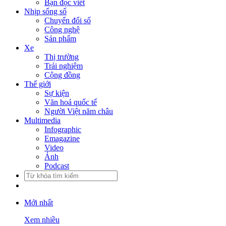
Bạn đọc viết
Nhịp sống số
Chuyển đổi số
Công nghệ
Sản phẩm
Xe
Thị trường
Trải nghiệm
Cộng đồng
Thế giới
Sự kiện
Văn hoá quốc tế
Người Việt năm châu
Multimedia
Infographic
Emagazine
Video
Ảnh
Podcast
Mới nhất
Xem nhiều