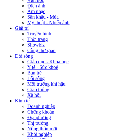
Văn học
Điện ảnh
Âm nhạc
Sân khấu - Múa
Mỹ thuật - Nhiếp ảnh
Giải trí
Truyền hình
Thời trang
Showbiz
Cùng thư giãn
Đời sống
Giáo dục - Khoa học
Y tế - Sức khoẻ
Bạn trẻ
Lối sống
Môi trường khí hậu
Giao thông
Xã hội
Kinh tế
Doanh nghiệp
Chứng khoán
Địa phương
Thị trường
Nông thôn mới
Khởi nghiệp