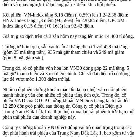
điểm và quay ngược trở lại tăng gần 7 điểm khi chốt phiên.
Kết phiên, VN-Index tăng 6,18 điểm (+0,5%) lên 1.242,36 điểm;
HNX-Index tăng 1,3 điểm (+0,59%) lên 220,84 điểm; UPCoM-
Index tăng 0,15 điểm (+0,16%) lên 92,42 điểm.
Giá trị giao dịch trên cả 3 sàn hôm nay tăng lên mức 14.400 tỉ đồng.
Tương tự hôm qua, sắc xanh lấn át bảng điện tử với 428 mã tăng
(gồm 25 mã tăng trần), 935 mã giữ tham chiếu và 249 mã giảm
(gồm 8 mã giảm sàn).
Trong đó, rổ cổ phiếu vốn hóa lớn VN30 đóng góp 22 mã tăng, 5
mã giữ tham chiếu và 3 mã điều chỉnh. Chỉ số đại diện rổ có động
lực để vượt mốc 1.303 điểm trở lại.
Nhóm cổ phiếu chứng khoán mặc dù đã hạ nhiệt vào cuối phiên
mạnh nhưng vẫn còn nhiều cổ phiếu tăng tích cực. Trong đó, cổ
phiếu VND của CTCP Chứng khoán VNDirect tăng kịch trần lên
12.250 đồng/cổ phiếu sau thông tin Công ty cổ phần Điện gió
Trung Nam Đắk Lắk 1 đã thực hiện mua lại trái phiếu trước hạn một
phần trái phiếu của doanh nghiệp này.
Công ty Chứng khoán VNDirect đóng vai trò quan trọng trong các
đợt phát hành trái phiếu của Trung Nam Đắk Lắk 1, bao gồm tư vấn