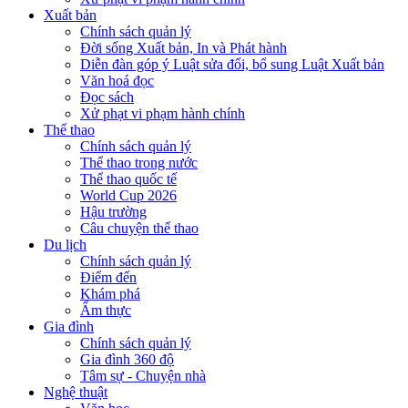
Xuất bản
Chính sách quản lý
Đời sống Xuất bản, In và Phát hành
Diễn đàn góp ý Luật sửa đổi, bổ sung Luật Xuất bản
Văn hoá đọc
Đọc sách
Xử phạt vi phạm hành chính
Thể thao
Chính sách quản lý
Thể thao trong nước
Thể thao quốc tế
World Cup 2026
Hậu trường
Câu chuyện thể thao
Du lịch
Chính sách quản lý
Điểm đến
Khám phá
Ẩm thực
Gia đình
Chính sách quản lý
Gia đình 360 độ
Tâm sự - Chuyện nhà
Nghệ thuật