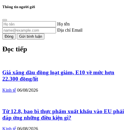
Thông tin người gửi
Họ tên
Địa chỉ Email
Đóng
Gửi bình luận
Đọc tiếp
Giá xăng dầu đồng loạt giảm, E10 về mức hơn
22.300 đồng/lít
Kinh tế
06/08/2026
Từ 12.8, bao bì thực phẩm xuất khẩu vào EU phải
đáp ứng những điều kiện gì?
Kinh tế
06/08/2026