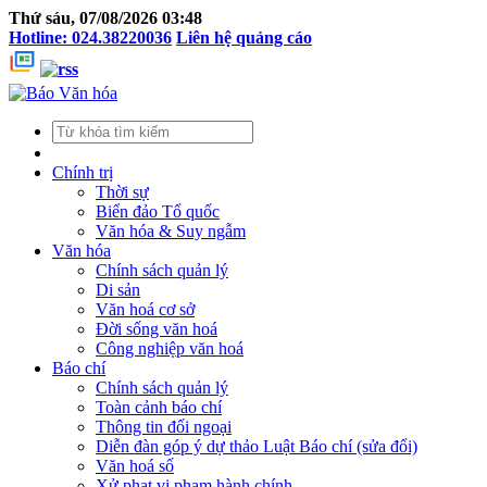
Thứ sáu, 07/08/2026 03:48
Hotline: 024.38220036
Liên hệ quảng cáo
Chính trị
Thời sự
Biển đảo Tổ quốc
Văn hóa & Suy ngẫm
Văn hóa
Chính sách quản lý
Di sản
Văn hoá cơ sở
Đời sống văn hoá
Công nghiệp văn hoá
Báo chí
Chính sách quản lý
Toàn cảnh báo chí
Thông tin đối ngoại
Diễn đàn góp ý dự thảo Luật Báo chí (sửa đổi)
Văn hoá số
Xử phạt vi phạm hành chính