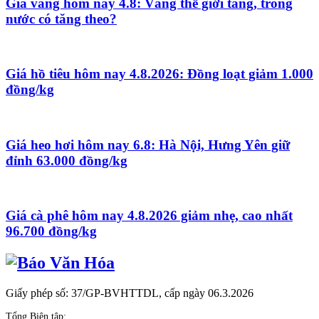
Giá vàng hôm nay 4.8: Vàng thế giới tăng, trong
nước có tăng theo?
Giá hồ tiêu hôm nay 4.8.2026: Đồng loạt giảm 1.000
đồng/kg
Giá heo hơi hôm nay 6.8: Hà Nội, Hưng Yên giữ
đỉnh 63.000 đồng/kg
Giá cà phê hôm nay 4.8.2026 giảm nhẹ, cao nhất
96.700 đồng/kg
Giấy phép số: 37/GP-BVHTTDL, cấp ngày 06.3.2026
Tổng Biên tập: