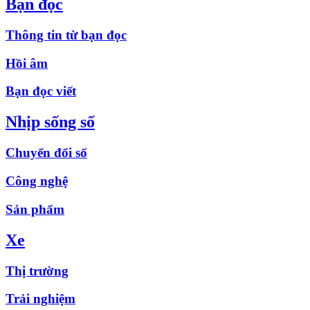
Bạn đọc
Thông tin từ bạn đọc
Hồi âm
Bạn đọc viết
Nhịp sống số
Chuyển đổi số
Công nghệ
Sản phẩm
Xe
Thị trường
Trải nghiệm