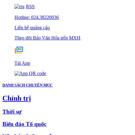
RSS
Hotline: 024.38220036
Liên hệ quảng cáo
Theo dõi Báo Văn Hóa trên MXH
Tải App
DANH SÁCH CHUYÊN MỤC
Chính trị
Thời sự
Biển đảo Tổ quốc