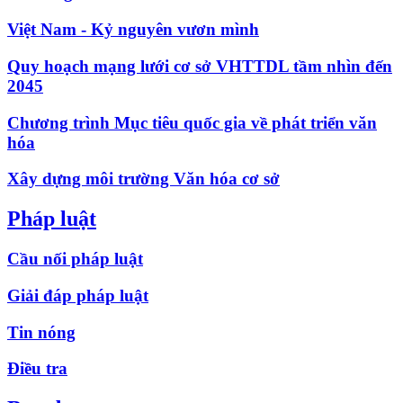
Việt Nam - Kỷ nguyên vươn mình
Quy hoạch mạng lưới cơ sở VHTTDL tầm nhìn đến
2045
Chương trình Mục tiêu quốc gia về phát triển văn
hóa
Xây dựng môi trường Văn hóa cơ sở
Pháp luật
Cầu nối pháp luật
Giải đáp pháp luật
Tin nóng
Điều tra