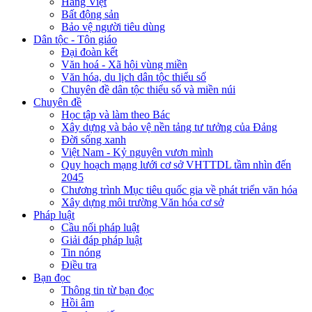
Hàng Việt
Bất động sản
Bảo vệ người tiêu dùng
Dân tộc - Tôn giáo
Đại đoàn kết
Văn hoá - Xã hội vùng miền
Văn hóa, du lịch dân tộc thiểu số
Chuyên đề dân tộc thiểu số và miền núi
Chuyên đề
Học tập và làm theo Bác
Xây dựng và bảo vệ nền tảng tư tưởng của Đảng
Đời sống xanh
Việt Nam - Kỷ nguyên vươn mình
Quy hoạch mạng lưới cơ sở VHTTDL tầm nhìn đến
2045
Chương trình Mục tiêu quốc gia về phát triển văn hóa
Xây dựng môi trường Văn hóa cơ sở
Pháp luật
Cầu nối pháp luật
Giải đáp pháp luật
Tin nóng
Điều tra
Bạn đọc
Thông tin từ bạn đọc
Hồi âm