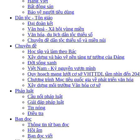
Hàng Việt
Bất động sản
Bảo vệ người tiêu dùng
Dân tộc - Tôn giáo
Đại đoàn kết
Văn hoá - Xã hội vùng miền
Văn hóa, du lịch dân tộc thiểu số
Chuyên đề dân tộc thiểu số và miền núi
Chuyên đề
Học tập và làm theo Bác
Xây dựng và bảo vệ nền tảng tư tưởng của Đảng
Đời sống xanh
Việt Nam - Kỷ nguyên vươn mình
Quy hoạch mạng lưới cơ sở VHTTDL tầm nhìn đến 204
Chương trình Mục tiêu quốc gia về phát triển văn hóa
Xây dựng môi trường Văn hóa cơ sở
Pháp luật
Cầu nối pháp luật
Giải đáp pháp luật
Tin nóng
Điều tra
Bạn đọc
Thông tin từ bạn đọc
Hồi âm
Bạn đọc viết