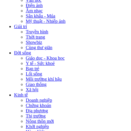
Văn học
Điện ảnh
Âm nhạc
Sân khấu - Múa
Mỹ thuật - Nhiếp ảnh
Giải trí
Truyền hình
Thời trang
Showbiz
Cùng thư giãn
Đời sống
Giáo dục - Khoa học
Y tế - Sức khoẻ
Bạn trẻ
Lối sống
Môi trường khí hậu
Giao thông
Xã hội
Kinh tế
Doanh nghiệp
Chứng khoán
Địa phương
Thị trường
Nông thôn mới
Khởi nghiệp