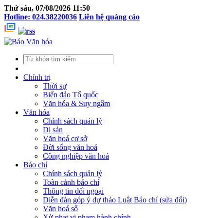
Thứ sáu, 07/08/2026 11:50
Hotline: 024.38220036
Liên hệ quảng cáo
Chính trị
Thời sự
Biển đảo Tổ quốc
Văn hóa & Suy ngẫm
Văn hóa
Chính sách quản lý
Di sản
Văn hoá cơ sở
Đời sống văn hoá
Công nghiệp văn hoá
Báo chí
Chính sách quản lý
Toàn cảnh báo chí
Thông tin đối ngoại
Diễn đàn góp ý dự thảo Luật Báo chí (sửa đổi)
Văn hoá số
Xử phạt vi phạm hành chính