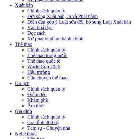
Xuất bản
Chính sách quản lý
Đời sống Xuất bản, In và Phát hành
Diễn đàn góp ý Luật sửa đổi, bổ sung Luật Xuất bản
Văn hoá đọc
Đọc sách
Xử phạt vi phạm hành chính
Thể thao
Chính sách quản lý
Thể thao trong nước
Thể thao quốc tế
World Cup 2026
Hậu trường
Câu chuyện thể thao
Du lịch
Chính sách quản lý
Điểm đến
Khám phá
Ẩm thực
Gia đình
Chính sách quản lý
Gia đình 360 độ
Tâm sự - Chuyện nhà
Nghệ thuật