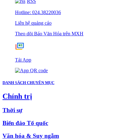
RSS
Hotline: 024.38220036
Liên hệ quảng cáo
Theo dõi Báo Văn Hóa trên MXH
Tải App
DANH SÁCH CHUYÊN MỤC
Chính trị
Thời sự
Biển đảo Tổ quốc
Văn hóa & Suy ngẫm