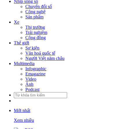
Nhịp sống số
Chuyển đổi số
Công nghệ
Sản phẩm
Xe
Thị trường
Trải nghiệm
Cộng đồng
Thế giới
Sự kiện
Văn hoá quốc tế
Người Việt năm châu
Multimedia
Infographic
Emagazine
Video
Ảnh
Podcast
Mới nhất
Xem nhiều