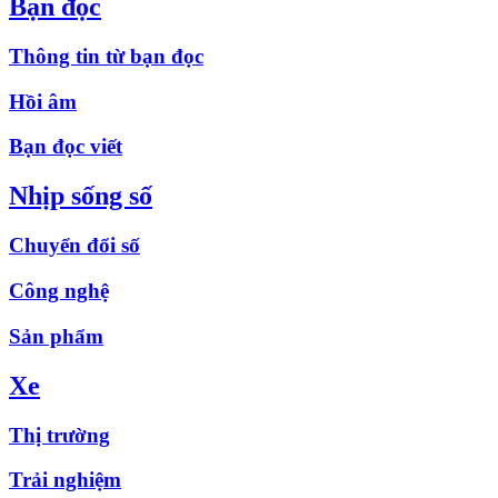
Bạn đọc
Thông tin từ bạn đọc
Hồi âm
Bạn đọc viết
Nhịp sống số
Chuyển đổi số
Công nghệ
Sản phẩm
Xe
Thị trường
Trải nghiệm