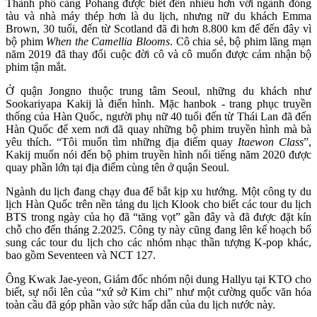
Thành phố cảng Pohang được biết đến nhiều hơn với ngành đóng
tàu và nhà máy thép hơn là du lịch, nhưng nữ du khách Emma
Brown, 30 tuổi, đến từ Scotland đã đi hơn 8.800 km để đến đây vì
bộ phim
When the Camellia Blooms
. Cô chia sẻ, bộ phim lãng mạn
năm 2019 đã thay đổi cuộc đời cô và cô muốn được cảm nhận bộ
phim tận mắt.
Ở quận Jongno thuộc trung tâm Seoul, những du khách như
Sookariyapa Kakij là điển hình. Mặc hanbok - trang phục truyền
thống của Hàn Quốc, người phụ nữ 40 tuổi đến từ Thái Lan đã đến
Hàn Quốc để xem nơi đã quay những bộ phim truyền hình mà bà
yêu thích. “Tôi muốn tìm những địa điểm quay
Itaewon Class
”,
Kakij muốn nói đến bộ phim truyền hình nổi tiếng năm 2020 được
quay phần lớn tại địa điểm cùng tên ở quận Seoul.
Ngành du lịch đang chạy đua để bắt kịp xu hướng. Một công ty du
lịch Hàn Quốc trên nền tảng du lịch Klook cho biết các tour du lịch
BTS trong ngày của họ đã “tăng vọt” gần đây và đã được đặt kín
chỗ cho đến tháng 2.2025. Công ty này cũng đang lên kế hoạch bổ
sung các tour du lịch cho các nhóm nhạc thần tượng K-pop khác,
bao gồm Seventeen và NCT 127.
Ông Kwak Jae-yeon, Giám đốc nhóm nội dung Hallyu tại KTO cho
biết, sự nổi lên của “xứ sở Kim chi” như một cường quốc văn hóa
toàn cầu đã góp phần vào sức hấp dẫn của du lịch nước này.