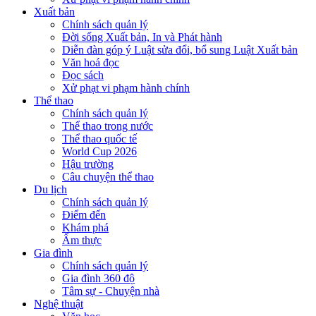
Xuất bản
Chính sách quản lý
Đời sống Xuất bản, In và Phát hành
Diễn đàn góp ý Luật sửa đổi, bổ sung Luật Xuất bản
Văn hoá đọc
Đọc sách
Xử phạt vi phạm hành chính
Thể thao
Chính sách quản lý
Thể thao trong nước
Thể thao quốc tế
World Cup 2026
Hậu trường
Câu chuyện thể thao
Du lịch
Chính sách quản lý
Điểm đến
Khám phá
Ẩm thực
Gia đình
Chính sách quản lý
Gia đình 360 độ
Tâm sự - Chuyện nhà
Nghệ thuật