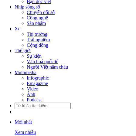
Bạn đọc viết
Nhịp sống số
Chuyển đổi số
Công nghệ
Sản phẩm
Xe
Thị trường
Trải nghiệm
Cộng đồng
Thế giới
Sự kiện
Văn hoá quốc tế
Người Việt năm châu
Multimedia
Infographic
Emagazine
Video
Ảnh
Podcast
Mới nhất
Xem nhiều