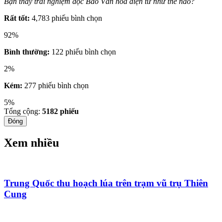
Bạn thấy trải nghiệm đọc Báo Văn hóa điện tử như thế nào?
Rất tốt:
4,783 phiếu bình chọn
92%
Bình thường:
122 phiếu bình chọn
2%
Kém:
277 phiếu bình chọn
5%
Tổng cộng:
5182
phiếu
Đóng
Xem nhiều
Trung Quốc thu hoạch lúa trên trạm vũ trụ Thiên
Cung