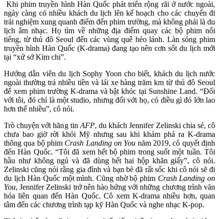
Khi phim truyền hình Hàn Quốc phát triển rộng rãi ở nước ngoài,
ngày càng có nhiều khách du lịch lên kế hoạch cho các chuyến đi
trải nghiệm xung quanh điểm đến phim trường, mà không phải là du
lịch âm nhạc. Họ tìm về những địa điểm quay các bộ phim nổi
tiếng, từ thủ đô Seoul đến các vùng quê hẻo lánh. Làn sóng phim
truyền hình Hàn Quốc (K-drama) đang tạo nên cơn sốt du lịch mới
tại “xứ sở Kim chi”.
Hướng dẫn viên du lịch Sophy Yoon cho biết, khách du lịch nước
ngoài thường trả nhiều tiền và lái xe hàng trăm km từ thủ đô Seoul
để xem phim trường K-drama và bật khóc tại Sunshine Land. “Đối
với tôi, đó chỉ là một studio, nhưng đối với họ, có điều gì đó lớn lao
hơn thế nhiều”, cô nói.
Trò chuyện với hãng tin
AFP
, du khách Jennifer Zelinski chia sẻ, cô
chưa bao giờ rời khỏi Mỹ nhưng sau khi khám phá ra K-drama
thông qua bộ phim
Crash Landing on You
năm 2019, cô quyết định
đến Hàn Quốc. “Tôi đã xem hết bộ phim trong suốt một tuần. Tôi
hầu như không ngủ và đã dùng hết hai hộp khăn giấy”, cô nói.
Zelinski cũng nói rằng gia đình và bạn bè đã rất sốc khi cô nói sẽ đi
du lịch Hàn Quốc một mình. Cũng nhờ bộ phim
Crash Landing on
You
, Jennifer Zelinski trở nên hào hứng với những chương trình văn
hóa liên quan đến Hàn Quốc. Cô xem K-drama nhiều hơn, quan
tâm đến các chương trình tạp kỹ Hàn Quốc và nghe nhạc K-pop.