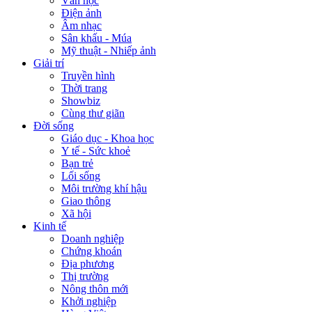
Văn học
Điện ảnh
Âm nhạc
Sân khấu - Múa
Mỹ thuật - Nhiếp ảnh
Giải trí
Truyền hình
Thời trang
Showbiz
Cùng thư giãn
Đời sống
Giáo dục - Khoa học
Y tế - Sức khoẻ
Bạn trẻ
Lối sống
Môi trường khí hậu
Giao thông
Xã hội
Kinh tế
Doanh nghiệp
Chứng khoán
Địa phương
Thị trường
Nông thôn mới
Khởi nghiệp