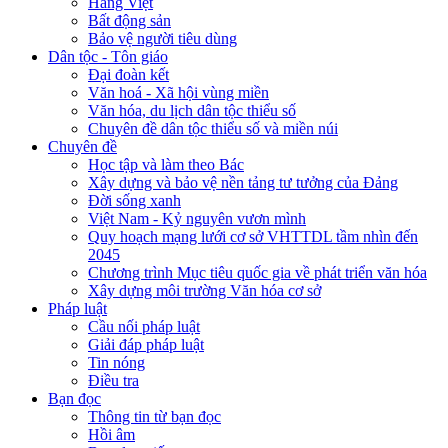
Hàng Việt
Bất động sản
Bảo vệ người tiêu dùng
Dân tộc - Tôn giáo
Đại đoàn kết
Văn hoá - Xã hội vùng miền
Văn hóa, du lịch dân tộc thiểu số
Chuyên đề dân tộc thiểu số và miền núi
Chuyên đề
Học tập và làm theo Bác
Xây dựng và bảo vệ nền tảng tư tưởng của Đảng
Đời sống xanh
Việt Nam - Kỷ nguyên vươn mình
Quy hoạch mạng lưới cơ sở VHTTDL tầm nhìn đến
2045
Chương trình Mục tiêu quốc gia về phát triển văn hóa
Xây dựng môi trường Văn hóa cơ sở
Pháp luật
Cầu nối pháp luật
Giải đáp pháp luật
Tin nóng
Điều tra
Bạn đọc
Thông tin từ bạn đọc
Hồi âm