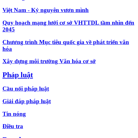
Việt Nam - Kỷ nguyên vươn mình
Quy hoạch mạng lưới cơ sở VHTTDL tầm nhìn đến
2045
Chương trình Mục tiêu quốc gia về phát triển văn
hóa
Xây dựng môi trường Văn hóa cơ sở
Pháp luật
Cầu nối pháp luật
Giải đáp pháp luật
Tin nóng
Điều tra