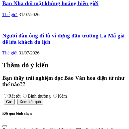
Ban Nha đối mặt khủng hoảng biên giới
Thế giới
31/07/2026
Người đàn ông đi tù vì dựng đấu trường La Mã giả
để lừa khách du lịch
Thế giới
31/07/2026
Thăm dò ý kiến
Bạn thấy trải nghiệm đọc Báo Văn hóa điện tử như
thế nào??
Rất tốt
Bình thường
Kém
Gửi
Xem kết quả
Kết quả bình chọn