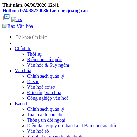
Thứ năm, 06/08/2026 12:41
Hotline: 024.38220036
Liên hệ quảng cáo
Chính trị
Thời sự
Biển đảo Tổ quốc
Văn hóa & Suy ngẫm
Văn hóa
Chính sách quản lý
Di sản
Văn hoá cơ sở
Đời sống văn hoá
Công nghiệp văn hoá
Báo chí
Chính sách quản lý
Toàn cảnh báo chí
Thông tin đối ngoại
Diễn đàn góp ý dự thảo Luật Báo chí (sửa đổi)
Văn hoá số
Xử phạt vi phạm hành chính