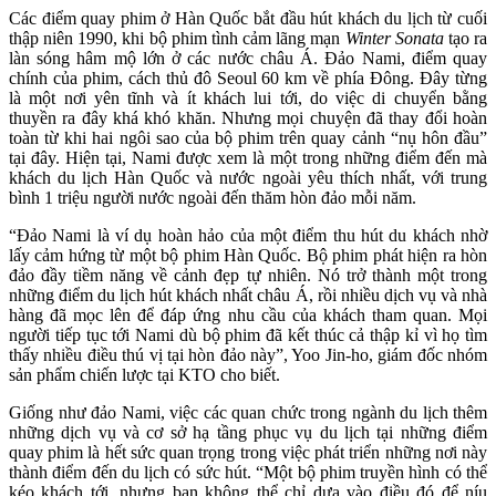
Các điểm quay phim ở Hàn Quốc bắt đầu hút khách du lịch từ cuối
thập niên 1990, khi bộ phim tình cảm lãng mạn
Winter Sonata
tạo ra
làn sóng hâm mộ lớn ở các nước châu Á. Đảo Nami, điểm quay
chính của phim, cách thủ đô Seoul 60 km về phía Đông. Đây từng
là một nơi yên tĩnh và ít khách lui tới, do việc di chuyển bằng
thuyền ra đây khá khó khăn. Nhưng mọi chuyện đã thay đổi hoàn
toàn từ khi hai ngôi sao của bộ phim trên quay cảnh “nụ hôn đầu”
tại đây. Hiện tại, Nami được xem là một trong những điểm đến mà
khách du lịch Hàn Quốc và nước ngoài yêu thích nhất, với trung
bình 1 triệu người nước ngoài đến thăm hòn đảo mỗi năm.
“Đảo Nami là ví dụ hoàn hảo của một điểm thu hút du khách nhờ
lấy cảm hứng từ một bộ phim Hàn Quốc. Bộ phim phát hiện ra hòn
đảo đầy tiềm năng về cảnh đẹp tự nhiên. Nó trở thành một trong
những điểm du lịch hút khách nhất châu Á, rồi nhiều dịch vụ và nhà
hàng đã mọc lên để đáp ứng nhu cầu của khách tham quan. Mọi
người tiếp tục tới Nami dù bộ phim đã kết thúc cả thập kỉ vì họ tìm
thấy nhiều điều thú vị tại hòn đảo này”, Yoo Jin-ho, giám đốc nhóm
sản phẩm chiến lược tại KTO cho biết.
Giống như đảo Nami, việc các quan chức trong ngành du lịch thêm
những dịch vụ và cơ sở hạ tầng phục vụ du lịch tại những điểm
quay phim là hết sức quan trọng trong việc phát triển những nơi này
thành điểm đến du lịch có sức hút. “Một bộ phim truyền hình có thể
kéo khách tới, nhưng bạn không thể chỉ dựa vào điều đó để níu