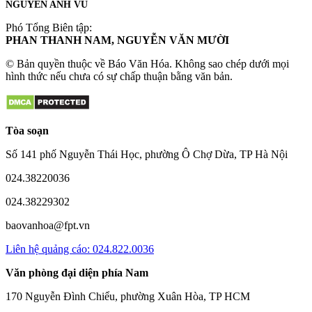
NGUYỄN ANH VŨ
Phó Tổng Biên tập:
PHAN THANH NAM, NGUYỄN VĂN MƯỜI
© Bản quyền thuộc về Báo Văn Hóa. Không sao chép dưới mọi
hình thức nếu chưa có sự chấp thuận bằng văn bản.
Tòa soạn
Số 141 phố Nguyễn Thái Học, phường Ô Chợ Dừa, TP Hà Nội
024.38220036
024.38229302
baovanhoa@fpt.vn
Liên hệ quảng cáo: 024.822.0036
Văn phòng đại diện phía Nam
170 Nguyễn Đình Chiểu, phường Xuân Hòa, TP HCM