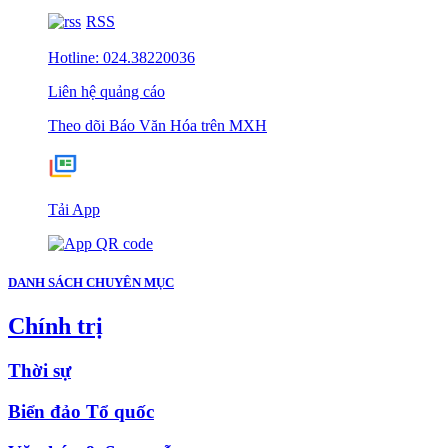
RSS
Hotline: 024.38220036
Liên hệ quảng cáo
Theo dõi Báo Văn Hóa trên MXH
Tải App
DANH SÁCH CHUYÊN MỤC
Chính trị
Thời sự
Biển đảo Tổ quốc