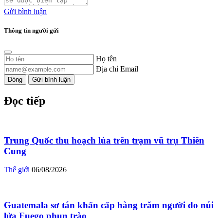
Gửi bình luận
Thông tin người gửi
Họ tên
Địa chỉ Email
Đóng
Gửi bình luận
Đọc tiếp
Trung Quốc thu hoạch lúa trên trạm vũ trụ Thiên
Cung
Thế giới
06/08/2026
Guatemala sơ tán khẩn cấp hàng trăm người do núi
lửa Fuego phun trào