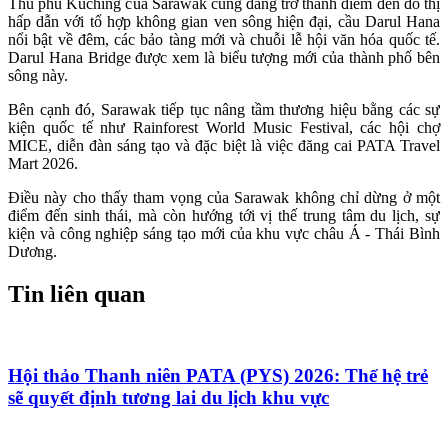
Thủ phủ Kuching của Sarawak cũng đang trở thành điểm đến đô thị
hấp dẫn với tổ hợp không gian ven sông hiện đại, cầu Darul Hana
nổi bật về đêm, các bảo tàng mới và chuỗi lễ hội văn hóa quốc tế.
Darul Hana Bridge được xem là biểu tượng mới của thành phố bên
sông này.
Bên cạnh đó, Sarawak tiếp tục nâng tầm thương hiệu bằng các sự
kiện quốc tế như Rainforest World Music Festival, các hội chợ
MICE, diễn đàn sáng tạo và đặc biệt là việc đăng cai PATA Travel
Mart 2026.
Điều này cho thấy tham vọng của Sarawak không chỉ dừng ở một
điểm đến sinh thái, mà còn hướng tới vị thế trung tâm du lịch, sự
kiện và công nghiệp sáng tạo mới của khu vực châu Á - Thái Bình
Dương.
Tin liên quan
Hội thảo Thanh niên PATA (PYS) 2026: Thế hệ trẻ
sẽ quyết định tương lai du lịch khu vực