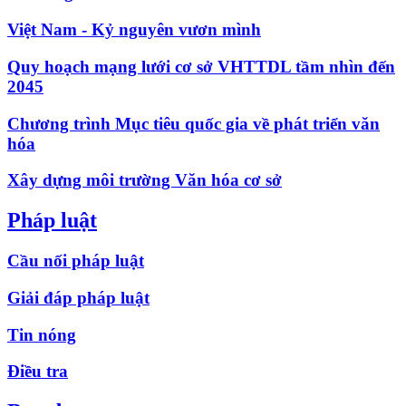
Việt Nam - Kỷ nguyên vươn mình
Quy hoạch mạng lưới cơ sở VHTTDL tầm nhìn đến
2045
Chương trình Mục tiêu quốc gia về phát triển văn
hóa
Xây dựng môi trường Văn hóa cơ sở
Pháp luật
Cầu nối pháp luật
Giải đáp pháp luật
Tin nóng
Điều tra