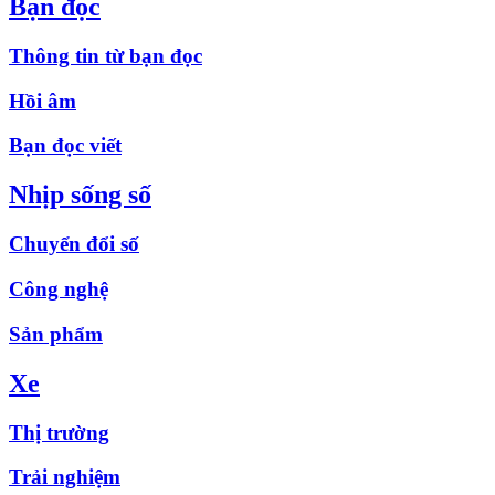
Bạn đọc
Thông tin từ bạn đọc
Hồi âm
Bạn đọc viết
Nhịp sống số
Chuyển đổi số
Công nghệ
Sản phẩm
Xe
Thị trường
Trải nghiệm