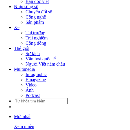
Bạn đọc viết
Nhịp sống số
Chuyển đổi số
Công nghệ
Sản phẩm
Xe
Thị trường
Trải nghiệm
Cộng đồng
Thế giới
Sự kiện
Văn hoá quốc tế
Người Việt năm châu
Multimedia
Infographic
Emagazine
Video
Ảnh
Podcast
Mới nhất
Xem nhiều