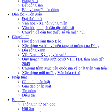
Hàng Việt
Bất động sản
Bảo vệ người tiêu dùng
Dân tộc - Tôn giáo
Đại đoàn kết
Văn hoá - Xã hội vùng miền
Văn hóa, du lịch dân tộc thiểu số
Chuyên đề dân tộc thiểu số và miền núi
Chuyên đề
Học tập và làm theo Bác
Xây dựng và bảo vệ nền tảng tư tưởng của Đảng
Đời sống xanh
Việt Nam - Kỷ nguyên vươn mình
Quy hoạch mạng lưới cơ sở VHTTDL tầm nhìn đến
2045
Chương trình Mục tiêu quốc gia về phát triển văn hóa
Xây dựng môi trường Văn hóa cơ sở
Pháp luật
Cầu nối pháp luật
Giải đáp pháp luật
Tin nóng
Điều tra
Bạn đọc
Thông tin từ bạn đọc
Hồi âm