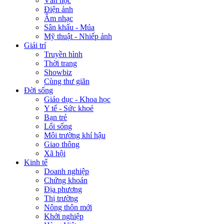
Văn học
Điện ảnh
Âm nhạc
Sân khấu - Múa
Mỹ thuật - Nhiếp ảnh
Giải trí
Truyền hình
Thời trang
Showbiz
Cùng thư giãn
Đời sống
Giáo dục - Khoa học
Y tế - Sức khoẻ
Bạn trẻ
Lối sống
Môi trường khí hậu
Giao thông
Xã hội
Kinh tế
Doanh nghiệp
Chứng khoán
Địa phương
Thị trường
Nông thôn mới
Khởi nghiệp