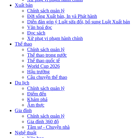
Xuất bản
Chính sách quản lý
Đời sống Xuất bản, In và Phát hành
Diễn đàn góp ý Luật sửa đổi, bổ sung Luật Xuất bản
Văn hoá đọc
Đọc sách
Xử phạt vi phạm hành chính
Thể thao
Chính sách quản lý
Thể thao trong nước
Thể thao quốc tế
World Cup 2026
Hậu trường
Câu chuyện thể thao
Du lịch
Chính sách quản lý
Điểm đến
Khám phá
Ẩm thực
Gia đình
Chính sách quản lý
Gia đình 360 độ
Tâm sự - Chuyện nhà
Nghệ thuật