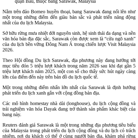
quận Bau, thuộc bang Sarawak, Malaysia
Nằm trên đảo Borneo huyền thoại, bang Sarawak đang nổi lên như
một trong những điểm đến giàu bản sắc và phát triển năng động
nhất của du lịch Malaysia.
Sở hữu rừng mưa nhiệt đới nguyên sinh, hệ sinh thái đa dạng và nền
văn hóa bản địa đặc sắc, Sarawak còn được xem là “cửa ngõ xanh”
của du lịch bền vững Đông Nam Á trong chiến lược Visit Malaysia
2026.
Theo Hội đồng Du lịch Sarawak, địa phương này đang hướng tới
mục tiêu đón 5 triệu lượt khách trong năm 2026 sau khi đạt gần 5
triệu lượt khách năm 2025, một con số cho thấy sức hút ngày càng
lớn của điểm đến này trên bản đồ du lịch quốc tế.
Một trong những điểm nhấn lớn nhất của Sarawak là định hướng
phát triển du lịch xanh gắn với cộng đồng bản địa.
Các mô hình homestay nhà dài (longhouse), du lịch cộng đồng và
trải nghiệm văn hóa Dayak đang trở thành sản phẩm khác biệt của
bang này.
Reuters đánh giá Sarawak là một trong những địa phương tiêu biểu
của Malaysia trong phát triển du lịch cộng đồng và du lịch có trách
nhiệm, nơi du khách có thể ở cùng người bản địa, khám phá rừng