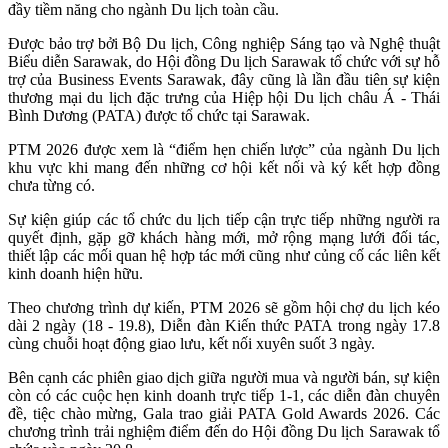
đầy tiềm năng cho ngành Du lịch toàn cầu.
Được bảo trợ bởi Bộ Du lịch, Công nghiệp Sáng tạo và Nghệ thuật
Biểu diễn Sarawak, do Hội đồng Du lịch Sarawak tổ chức với sự hỗ
trợ của Business Events Sarawak, đây cũng là lần đầu tiên sự kiện
thương mại du lịch đặc trưng của Hiệp hội Du lịch châu Á - Thái
Bình Dương (PATA) được tổ chức tại Sarawak.
PTM 2026 được xem là “điểm hẹn chiến lược” của ngành Du lịch
khu vực khi mang đến những cơ hội kết nối và ký kết hợp đồng
chưa từng có.
Sự kiện giúp các tổ chức du lịch tiếp cận trực tiếp những người ra
quyết định, gặp gỡ khách hàng mới, mở rộng mạng lưới đối tác,
thiết lập các mối quan hệ hợp tác mới cũng như củng cố các liên kết
kinh doanh hiện hữu.
Theo chương trình dự kiến, PTM 2026 sẽ gồm hội chợ du lịch kéo
dài 2 ngày (18 - 19.8), Diễn đàn Kiến thức PATA trong ngày 17.8
cùng chuỗi hoạt động giao lưu, kết nối xuyên suốt 3 ngày.
Bên cạnh các phiên giao dịch giữa người mua và người bán, sự kiện
còn có các cuộc hẹn kinh doanh trực tiếp 1-1, các diễn đàn chuyên
đề, tiệc chào mừng, Gala trao giải PATA Gold Awards 2026. Các
chương trình trải nghiệm điểm đến do Hội đồng Du lịch Sarawak tổ