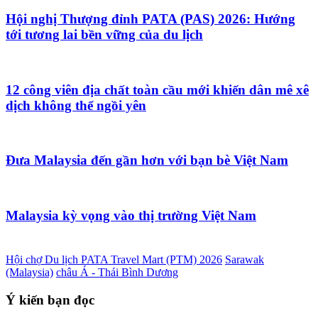
Hội nghị Thượng đỉnh PATA (PAS) 2026: Hướng
tới tương lai bền vững của du lịch
12 công viên địa chất toàn cầu mới khiến dân mê xê
dịch không thể ngồi yên
Đưa Malaysia đến gần hơn với bạn bè Việt Nam
Malaysia kỳ vọng vào thị trường Việt Nam
Hội chợ Du lịch PATA Travel Mart (PTM) 2026
Sarawak
(Malaysia)
châu Á - Thái Bình Dương
Ý kiến bạn đọc