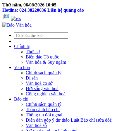
Thứ năm, 06/08/2026 10:05
Hotline: 024.38220036
Liên hệ quảng cáo
Chính trị
Thời sự
Biển đảo Tổ quốc
Văn hóa & Suy ngẫm
Văn hóa
Chính sách quản lý
Di sản
Văn hoá cơ sở
Đời sống văn hoá
Công nghiệp văn hoá
Báo chí
Chính sách quản lý
Toàn cảnh báo chí
Thông tin đối ngoại
Diễn đàn góp ý dự thảo Luật Báo chí (sửa đổi)
Văn hoá số
Xử phạt vi phạm hành chính