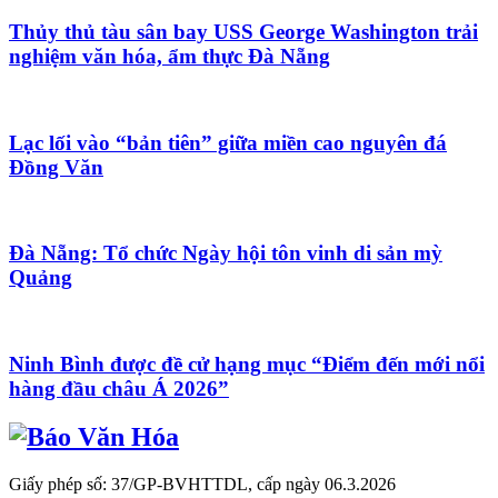
Thủy thủ tàu sân bay USS George Washington trải
nghiệm văn hóa, ẩm thực Đà Nẵng
Lạc lối vào “bản tiên” giữa miền cao nguyên đá
Đồng Văn
Đà Nẵng: Tổ chức Ngày hội tôn vinh di sản mỳ
Quảng
Ninh Bình được đề cử hạng mục “Điểm đến mới nổi
hàng đầu châu Á 2026”
Giấy phép số: 37/GP-BVHTTDL, cấp ngày 06.3.2026