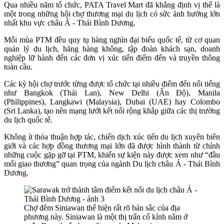
Qua nhiều năm tổ chức, PATA Travel Mart đã khẳng định vị thế là
một trong những hội chợ thương mại du lịch có sức ảnh hưởng lớn
nhất khu vực châu Á - Thái Bình Dương.
Mỗi mùa PTM đều quy tụ hàng nghìn đại biểu quốc tế, từ cơ quan
quản lý du lịch, hãng hàng không, tập đoàn khách sạn, doanh
nghiệp lữ hành đến các đơn vị xúc tiến điểm đến và truyền thông
toàn cầu.
Các kỳ hội chợ trước từng được tổ chức tại nhiều điểm đến nổi tiếng
như Bangkok (Thái Lan), New Delhi (Ấn Độ), Manila
(Philippines), Langkawi (Malaysia), Dubai (UAE) hay Colombo
(Sri Lanka), tạo nên mạng lưới kết nối rộng khắp giữa các thị trường
du lịch quốc tế.
Không ít thỏa thuận hợp tác, chiến dịch xúc tiến du lịch xuyên biên
giới và các hợp đồng thương mại lớn đã được hình thành từ chính
những cuộc gặp gỡ tại PTM, khiến sự kiện này được xem như “đầu
mối giao thương” quan trọng của ngành Du lịch châu Á - Thái Bình
Dương.
Chợ đêm Siniawan thể hiện rất rõ bản sắc của địa
phương này. Siniawan là một thị trấn cổ kính nằm ở