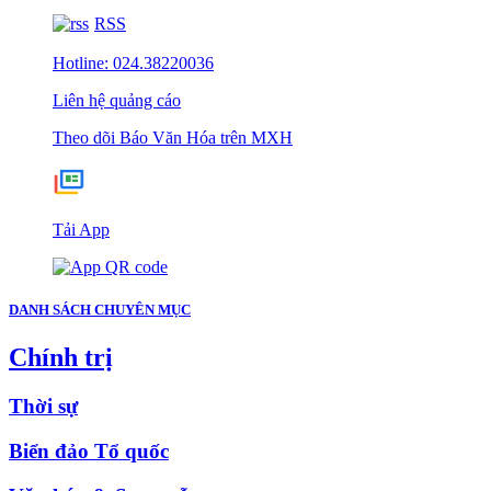
RSS
Hotline: 024.38220036
Liên hệ quảng cáo
Theo dõi Báo Văn Hóa trên MXH
Tải App
DANH SÁCH CHUYÊN MỤC
Chính trị
Thời sự
Biển đảo Tổ quốc