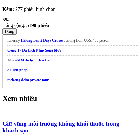
Kém:
277 phiếu bình chọn
5%
Tổng cộng:
5190
phiếu
Đóng
Itinerary
Halong Bay 2 Days Cruise
Starting from US$148 / person
Công Ty Du Lịch Nhịp Sống Mới
Mua
eSIM du lịch Thái Lan
du lịch pháp
mekong delta private tour
best cu chi tunnel tour
Xem nhiều
VietKolors
can gio tours
suối tiên giá vé
địa điểm
du lịch nghệ an
đẹp
Giữ vững môi trường không khói thuốc trong
khách sạn
Vinhomes hạ long xanh