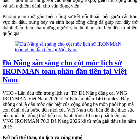
đấu - luôn nhộn nhịp với các hoạt động Expo, giao lưu cộng đồng
và trải nghiệm dành cho vận động viên.
Không gian mở, gần biển cùng sự kết nối thuận tiện giữa các khu
vực thi đấu, trưng bày và sinh hoạt cộng đồng đã giúp nơi đây trở
thành điểm hẹn của những người yêu thể thao sức bền đến từ nhiều
quốc gia.
Đà Nẵng sẵn sàng cho cột mốc lịch sử
IRONMAN toàn phần đầu tiên tại Việt
Nam
VHO - Lần đầu tiên trong lịch sử, TP. Đà Nẵng đăng cai VNG
IRONMAN Việt Nam 2026 ở cự ly toàn phần 140.6 miles. Đây
không chỉ là dấu mốc đặc biệt của cộng đồng ba môn phối hợp mà
còn đánh dấu bước tiến mới của Việt Nam trên bản đồ thể thao sức
bền quốc tế, đồng thời tiếp nối hành trình 10 năm phát triển của
VNG IRONMAN 70.3 Đà Nẵng 2026 kể từ mùa giải đầu tiên năm
2015.
Kết nối thể thao, du lịch và công nghệ