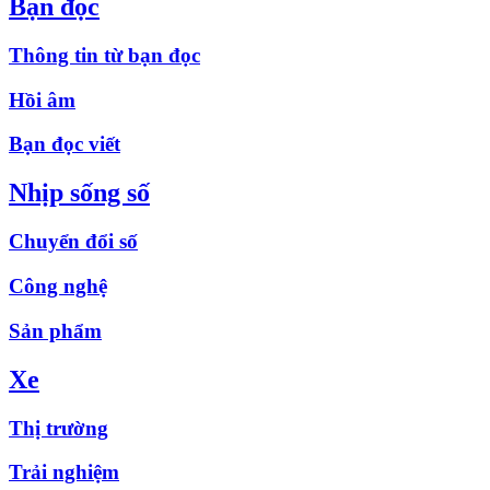
Bạn đọc
Thông tin từ bạn đọc
Hồi âm
Bạn đọc viết
Nhịp sống số
Chuyển đổi số
Công nghệ
Sản phẩm
Xe
Thị trường
Trải nghiệm