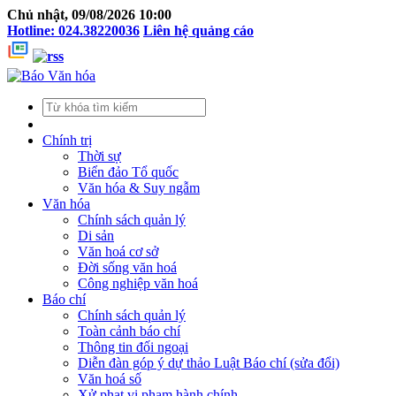
Chủ nhật, 09/08/2026 10:00
Hotline: 024.38220036
Liên hệ quảng cáo
Chính trị
Thời sự
Biển đảo Tổ quốc
Văn hóa & Suy ngẫm
Văn hóa
Chính sách quản lý
Di sản
Văn hoá cơ sở
Đời sống văn hoá
Công nghiệp văn hoá
Báo chí
Chính sách quản lý
Toàn cảnh báo chí
Thông tin đối ngoại
Diễn đàn góp ý dự thảo Luật Báo chí (sửa đổi)
Văn hoá số
Xử phạt vi phạm hành chính