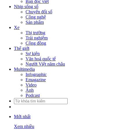
Bạn đọc viết
Nhịp sống số
Chuyển đổi số
Công nghệ
Sản phẩm
Xe
Thị trường
Trải nghiệm
Cộng đồng
Thế giới
Sự kiện
Văn hoá quốc tế
Người Việt năm châu
Multimedia
Infographic
Emagazine
Video
Ảnh
Podcast
Mới nhất
Xem nhiều