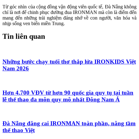
Từ góc nhìn của cộng đồng vận động viên quốc tế, Đà Nẵng không
chỉ là nơi để chinh phục đường đua IRONMAN mà còn là điểm đến
mang đến những trải nghiệm đáng nhớ về con người, văn hóa và
nhịp sống ven biển miền Trung.
Tin liên quan
Những bước chạy tuổi thơ thắp lửa IRONKIDS Việt
Nam 2026
Hơn 4.700 VĐV từ hơn 90 quốc gia quy tụ tại tuần
lễ thể thao đa môn quy mô nhất Đông Nam Á
Đà Nẵng đăng cai IRONMAN toàn phần, nâng tầm
thể thao Việt