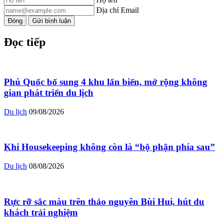
Địa chỉ Email
Đóng
Gửi bình luận
Đọc tiếp
Phú Quốc bổ sung 4 khu lấn biển, mở rộng không
gian phát triển du lịch
Du lịch
09/08/2026
Khi Housekeeping không còn là “bộ phận phía sau”
Du lịch
08/08/2026
Rực rỡ sắc màu trên thảo nguyên Bùi Hui, hút du
khách trải nghiệm