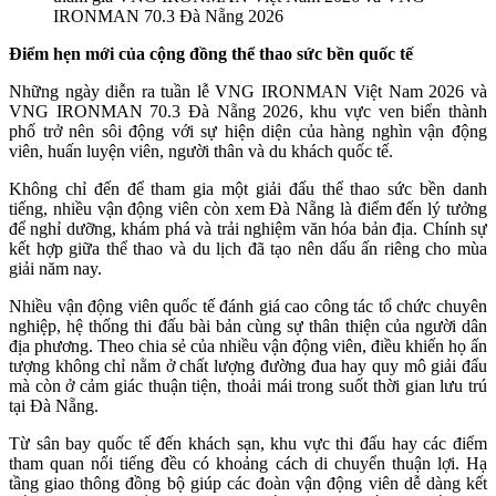
IRONMAN 70.3 Đà Nẵng 2026
Điểm hẹn mới của cộng đồng thể thao sức bền quốc tế
Những ngày diễn ra tuần lễ VNG IRONMAN Việt Nam 2026 và
VNG IRONMAN 70.3 Đà Nẵng 2026, khu vực ven biển thành
phố trở nên sôi động với sự hiện diện của hàng nghìn vận động
viên, huấn luyện viên, người thân và du khách quốc tế.
Không chỉ đến để tham gia một giải đấu thể thao sức bền danh
tiếng, nhiều vận động viên còn xem Đà Nẵng là điểm đến lý tưởng
để nghỉ dưỡng, khám phá và trải nghiệm văn hóa bản địa. Chính sự
kết hợp giữa thể thao và du lịch đã tạo nên dấu ấn riêng cho mùa
giải năm nay.
Nhiều vận động viên quốc tế đánh giá cao công tác tổ chức chuyên
nghiệp, hệ thống thi đấu bài bản cùng sự thân thiện của người dân
địa phương. Theo chia sẻ của nhiều vận động viên, điều khiến họ ấn
tượng không chỉ nằm ở chất lượng đường đua hay quy mô giải đấu
mà còn ở cảm giác thuận tiện, thoải mái trong suốt thời gian lưu trú
tại Đà Nẵng.
Từ sân bay quốc tế đến khách sạn, khu vực thi đấu hay các điểm
tham quan nổi tiếng đều có khoảng cách di chuyển thuận lợi. Hạ
tầng giao thông đồng bộ giúp các đoàn vận động viên dễ dàng kết