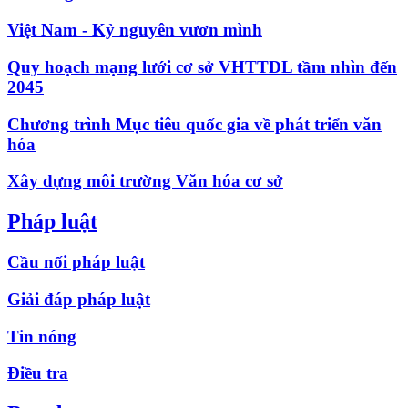
Việt Nam - Kỷ nguyên vươn mình
Quy hoạch mạng lưới cơ sở VHTTDL tầm nhìn đến
2045
Chương trình Mục tiêu quốc gia về phát triển văn
hóa
Xây dựng môi trường Văn hóa cơ sở
Pháp luật
Cầu nối pháp luật
Giải đáp pháp luật
Tin nóng
Điều tra