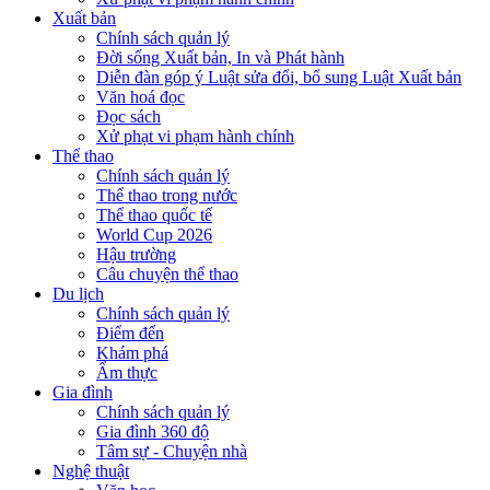
Xuất bản
Chính sách quản lý
Đời sống Xuất bản, In và Phát hành
Diễn đàn góp ý Luật sửa đổi, bổ sung Luật Xuất bản
Văn hoá đọc
Đọc sách
Xử phạt vi phạm hành chính
Thể thao
Chính sách quản lý
Thể thao trong nước
Thể thao quốc tế
World Cup 2026
Hậu trường
Câu chuyện thể thao
Du lịch
Chính sách quản lý
Điểm đến
Khám phá
Ẩm thực
Gia đình
Chính sách quản lý
Gia đình 360 độ
Tâm sự - Chuyện nhà
Nghệ thuật