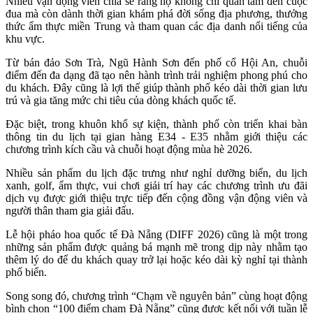
Nhiều vận động viên chia sẻ rằng họ không chỉ quan tâm đến cuộc
đua mà còn dành thời gian khám phá đời sống địa phương, thưởng
thức ẩm thực miền Trung và tham quan các địa danh nổi tiếng của
khu vực.
Từ bán đảo Sơn Trà, Ngũ Hành Sơn đến phố cổ Hội An, chuỗi
điểm đến đa dạng đã tạo nên hành trình trải nghiệm phong phú cho
du khách. Đây cũng là lợi thế giúp thành phố kéo dài thời gian lưu
trú và gia tăng mức chi tiêu của dòng khách quốc tế.
Đặc biệt, trong khuôn khổ sự kiện, thành phố còn triển khai bàn
thông tin du lịch tại gian hàng E34 - E35 nhằm giới thiệu các
chương trình kích cầu và chuỗi hoạt động mùa hè 2026.
Nhiều sản phẩm du lịch đặc trưng như nghỉ dưỡng biển, du lịch
xanh, golf, ẩm thực, vui chơi giải trí hay các chương trình ưu đãi
dịch vụ được giới thiệu trực tiếp đến cộng đồng vận động viên và
người thân tham gia giải đấu.
Lễ hội pháo hoa quốc tế Đà Nẵng (DIFF 2026) cũng là một trong
những sản phẩm được quảng bá mạnh mẽ trong dịp này nhằm tạo
thêm lý do để du khách quay trở lại hoặc kéo dài kỳ nghỉ tại thành
phố biển.
Song song đó, chương trình “Chạm về nguyên bản” cùng hoạt động
bình chọn “100 điểm chạm Đà Nẵng” cũng được kết nối với tuần lễ