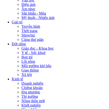
Văn học
Điện ảnh
Âm nhạc
Sân khấu - Múa
Mỹ thuật - Nhiếp ảnh
Giải trí
Truyền hình
Thời trang
Showbiz
Cùng thư giãn
Đời sống
Giáo dục - Khoa học
Y tế - Sức khoẻ
Bạn trẻ
Lối sống
Môi trường khí hậu
Giao thông
Xã hội
Kinh tế
Doanh nghiệp
Chứng khoán
Địa phương
Thị trường
Nông thôn mới
Khởi nghiệp