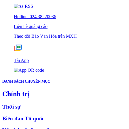
RSS
Hotline: 024.38220036
Liên hệ quảng cáo
Theo dõi Báo Văn Hóa trên MXH
Tải App
DANH SÁCH CHUYÊN MỤC
Chính trị
Thời sự
Biển đảo Tổ quốc