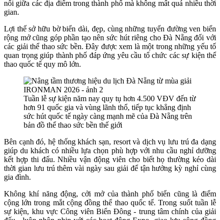
nối giữa các địa điểm trong thành phố mà không mất quá nhiều thời
gian.
Lợi thế sở hữu bờ biển dài, đẹp, cùng những tuyến đường ven biển
rộng mở cũng góp phần tạo nên sức hút riêng cho Đà Nẵng đối với
các giải thể thao sức bền. Đây được xem là một trong những yếu tố
quan trọng giúp thành phố đáp ứng yêu cầu tổ chức các sự kiện thể
thao quốc tế quy mô lớn.
Tuần lễ sự kiện năm nay quy tụ hơn 4.500 VĐV đến từ
hơn 91 quốc gia và vùng lãnh thổ, tiếp tục khẳng định
sức hút quốc tế ngày càng mạnh mẽ của Đà Nẵng trên
bản đồ thể thao sức bền thế giới
Bên cạnh đó, hệ thống khách sạn, resort và dịch vụ lưu trú đa dạng
giúp du khách có nhiều lựa chọn phù hợp với nhu cầu nghỉ dưỡng
kết hợp thi đấu. Nhiều vận động viên cho biết họ thường kéo dài
thời gian lưu trú thêm vài ngày sau giải để tận hưởng kỳ nghỉ cùng
gia đình.
Không khí năng động, cởi mở của thành phố biển cũng là điểm
cộng lớn trong mắt cộng đồng thể thao quốc tế. Trong suốt tuần lễ
sự kiện, khu vực Công viên Biển Đông - trung tâm chính của giải