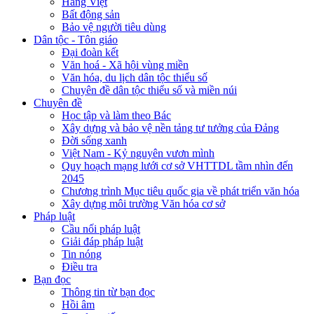
Hàng Việt
Bất động sản
Bảo vệ người tiêu dùng
Dân tộc - Tôn giáo
Đại đoàn kết
Văn hoá - Xã hội vùng miền
Văn hóa, du lịch dân tộc thiểu số
Chuyên đề dân tộc thiểu số và miền núi
Chuyên đề
Học tập và làm theo Bác
Xây dựng và bảo vệ nền tảng tư tưởng của Đảng
Đời sống xanh
Việt Nam - Kỷ nguyên vươn mình
Quy hoạch mạng lưới cơ sở VHTTDL tầm nhìn đến
2045
Chương trình Mục tiêu quốc gia về phát triển văn hóa
Xây dựng môi trường Văn hóa cơ sở
Pháp luật
Cầu nối pháp luật
Giải đáp pháp luật
Tin nóng
Điều tra
Bạn đọc
Thông tin từ bạn đọc
Hồi âm