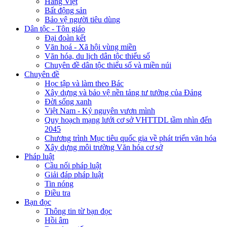
Hàng Việt
Bất động sản
Bảo vệ người tiêu dùng
Dân tộc - Tôn giáo
Đại đoàn kết
Văn hoá - Xã hội vùng miền
Văn hóa, du lịch dân tộc thiểu số
Chuyên đề dân tộc thiểu số và miền núi
Chuyên đề
Học tập và làm theo Bác
Xây dựng và bảo vệ nền tảng tư tưởng của Đảng
Đời sống xanh
Việt Nam - Kỷ nguyên vươn mình
Quy hoạch mạng lưới cơ sở VHTTDL tầm nhìn đến
2045
Chương trình Mục tiêu quốc gia về phát triển văn hóa
Xây dựng môi trường Văn hóa cơ sở
Pháp luật
Cầu nối pháp luật
Giải đáp pháp luật
Tin nóng
Điều tra
Bạn đọc
Thông tin từ bạn đọc
Hồi âm