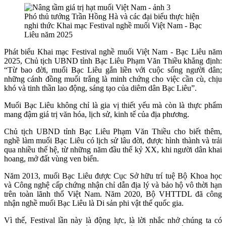
Phó thủ tướng Trần Hồng Hà và các đại biểu thực hiện
nghi thức Khai mạc Festival nghề muối Việt Nam - Bạc
Liêu năm 2025
Phát biểu Khai mạc Festival nghề muối Việt Nam - Bạc Liêu năm
2025, Chủ tịch UBND tỉnh Bạc Liêu Phạm Văn Thiều khẳng định:
“Từ bao đời, muối Bạc Liêu gắn liền với cuộc sống người dân;
những cánh đồng muối trắng là minh chứng cho việc cần cù, chịu
khó và tinh thần lao động, sáng tạo của diêm dân Bạc Liêu”.
Muối Bạc Liêu không chỉ là gia vị thiết yếu mà còn là thực phẩm
mang đậm giá trị văn hóa, lịch sử, kinh tế của địa phương.
Chủ tịch UBND tỉnh Bạc Liêu Phạm Văn Thiều cho biết thêm,
nghề làm muối Bạc Liêu có lịch sử lâu đời, được hình thành và trải
qua nhiều thế hệ, từ những năm đầu thế kỷ XX, khi người dân khai
hoang, mở đất vùng ven biển.
Năm 2013, muối Bạc Liêu được Cục Sở hữu trí tuệ Bộ Khoa học
và Công nghệ cấp chứng nhận chỉ dẫn địa lý và bảo hộ vô thời hạn
trên toàn lãnh thổ Việt Nam. Năm 2020, Bộ VHTTDL đã công
nhận nghề muối Bạc Liêu là Di sản phi vật thể quốc gia.
Vì thế, Festival lần này là động lực, là lời nhắc nhở chúng ta có