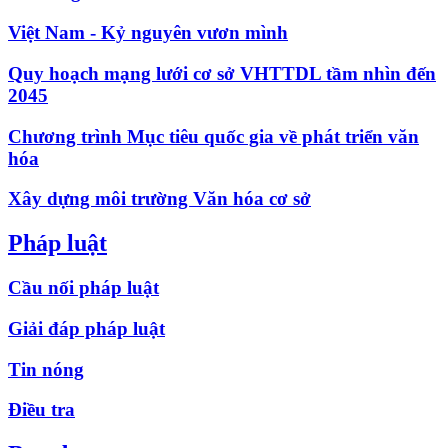
Việt Nam - Kỷ nguyên vươn mình
Quy hoạch mạng lưới cơ sở VHTTDL tầm nhìn đến
2045
Chương trình Mục tiêu quốc gia về phát triển văn
hóa
Xây dựng môi trường Văn hóa cơ sở
Pháp luật
Cầu nối pháp luật
Giải đáp pháp luật
Tin nóng
Điều tra