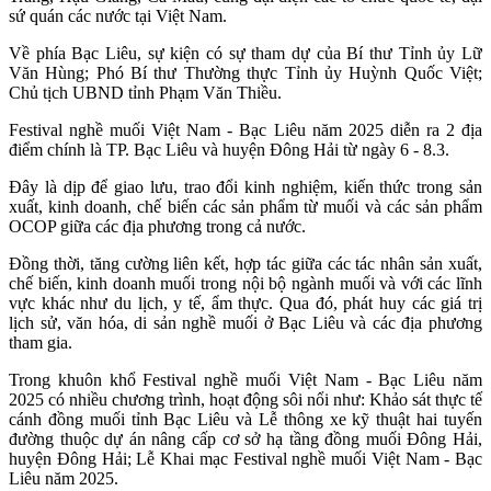
sứ quán các nước tại Việt Nam.
Về phía Bạc Liêu, sự kiện có sự tham dự của Bí thư Tỉnh ủy Lữ
Văn Hùng; Phó Bí thư Thường thực Tỉnh ủy Huỳnh Quốc Việt;
Chủ tịch UBND tỉnh Phạm Văn Thiều.
Festival nghề muối Việt Nam - Bạc Liêu năm 2025 diễn ra 2 địa
điểm chính là TP. Bạc Liêu và huyện Đông Hải từ ngày 6 - 8.3.
Đây là dịp để giao lưu, trao đổi kinh nghiệm, kiến thức trong sản
xuất, kinh doanh, chế biến các sản phẩm từ muối và các sản phẩm
OCOP giữa các địa phương trong cả nước.
Đồng thời, tăng cường liên kết, hợp tác giữa các tác nhân sản xuất,
chế biến, kinh doanh muối trong nội bộ ngành muối và với các lĩnh
vực khác như du lịch, y tế, ẩm thực. Qua đó, phát huy các giá trị
lịch sử, văn hóa, di sản nghề muối ở Bạc Liêu và các địa phương
tham gia.
Trong khuôn khổ Festival nghề muối Việt Nam - Bạc Liêu năm
2025 có nhiều chương trình, hoạt động sôi nổi như: Khảo sát thực tế
cánh đồng muối tỉnh Bạc Liêu và Lễ thông xe kỹ thuật hai tuyến
đường thuộc dự án nâng cấp cơ sở hạ tầng đồng muối Đông Hải,
huyện Đông Hải; Lễ Khai mạc Festival nghề muối Việt Nam - Bạc
Liêu năm 2025.