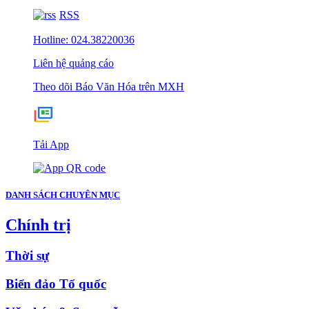
RSS
Hotline: 024.38220036
Liên hệ quảng cáo
Theo dõi Báo Văn Hóa trên MXH
Tải App
DANH SÁCH CHUYÊN MỤC
Chính trị
Thời sự
Biển đảo Tổ quốc