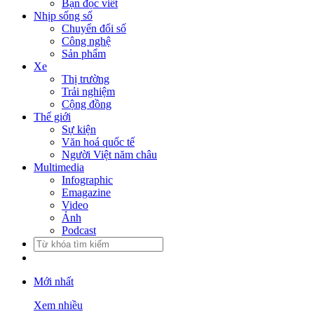
Bạn đọc viết
Nhịp sống số
Chuyển đổi số
Công nghệ
Sản phẩm
Xe
Thị trường
Trải nghiệm
Cộng đồng
Thế giới
Sự kiện
Văn hoá quốc tế
Người Việt năm châu
Multimedia
Infographic
Emagazine
Video
Ảnh
Podcast
Mới nhất
Xem nhiều