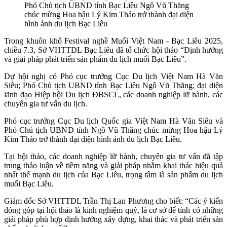
Phó Chủ tịch UBND tỉnh Bạc Liêu Ngô Vũ Thăng
chúc mừng Hoa hậu Lý Kim Thảo trở thành đại diện
hình ảnh du lịch Bạc Liêu
Trong khuôn khổ Festival nghề Muối Việt Nam - Bạc Liêu 2025,
chiều 7.3, Sở VHTTDL Bạc Liêu đã tổ chức hội thảo “Định hướng
và giải pháp phát triển sản phẩm du lịch muối Bạc Liêu”.
Dự hội nghị có Phó cục trưởng Cục Du lịch Việt Nam Hà Văn
Siêu; Phó Chủ tịch UBND tỉnh Bạc Liêu Ngô Vũ Thăng; đại diện
lãnh đạo Hiệp hội Du lịch ĐBSCL, các doanh nghiệp lữ hành, các
chuyên gia tư vấn du lịch.
Phó cục trưởng Cục Du lịch Quốc gia Việt Nam Hà Văn Siêu và
Phó Chủ tịch UBND tỉnh Ngô Vũ Thăng chúc mừng Hoa hậu Lý
Kim Thảo trở thành đại diện hình ảnh du lịch Bạc Liêu.
Tại hội thảo, các doanh nghiệp lữ hành, chuyên gia tư vấn đã tập
trung thảo luận về tiềm năng và giải pháp nhằm khai thác hiệu quả
nhất thế mạnh du lịch của Bạc Liêu, trọng tâm là sản phẩm du lịch
muối Bạc Liêu.
Giám đốc Sở VHTTDL Trần Thị Lan Phương cho biết: “Các ý kiến
đóng góp tại hội thảo là kinh nghiệm quý, là cơ sở để tỉnh có những
giải pháp phù hợp định hướng xây dựng, khai thác và phát triển sản