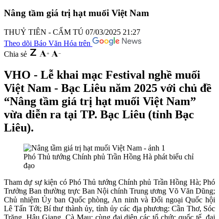
Nâng tầm giá trị hạt muối Việt Nam
THUỶ TIÊN - CẨM TÚ
07/03/2025 21:27
Theo dõi Báo Văn Hóa trên
Chia sẻ
VHO - Lễ khai mạc Festival nghề muối
Việt Nam - Bạc Liêu năm 2025 với chủ đề
“Nâng tầm giá trị hạt muối Việt Nam”
vừa diễn ra tại TP. Bạc Liêu (tỉnh Bạc
Liêu).
Phó Thủ tướng Chính phủ Trần Hồng Hà phát biểu chỉ
đạo
Tham dự sự kiện có Phó Thủ tướng Chính phủ Trần Hồng Hà; Phó
Trưởng Ban thường trực Ban Nội chính Trung ương Võ Văn Dũng;
Chủ nhiệm Ủy ban Quốc phòng, An ninh và Đối ngoại Quốc hội
Lê Tấn Tới; Bí thư thành ủy, tỉnh ủy các địa phương: Cần Thơ, Sóc
Trăng, Hậu Giang, Cà Mau; cùng đại diện các tổ chức quốc tế, đại