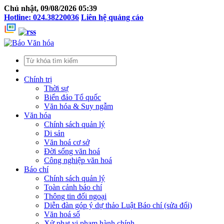
Chủ nhật, 09/08/2026 05:39
Hotline: 024.38220036
Liên hệ quảng cáo
Chính trị
Thời sự
Biển đảo Tổ quốc
Văn hóa & Suy ngẫm
Văn hóa
Chính sách quản lý
Di sản
Văn hoá cơ sở
Đời sống văn hoá
Công nghiệp văn hoá
Báo chí
Chính sách quản lý
Toàn cảnh báo chí
Thông tin đối ngoại
Diễn đàn góp ý dự thảo Luật Báo chí (sửa đổi)
Văn hoá số
Xử phạt vi phạm hành chính