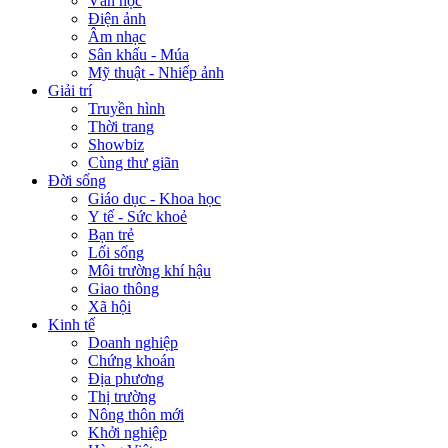
Văn học
Điện ảnh
Âm nhạc
Sân khấu - Múa
Mỹ thuật - Nhiếp ảnh
Giải trí
Truyền hình
Thời trang
Showbiz
Cùng thư giãn
Đời sống
Giáo dục - Khoa học
Y tế - Sức khoẻ
Bạn trẻ
Lối sống
Môi trường khí hậu
Giao thông
Xã hội
Kinh tế
Doanh nghiệp
Chứng khoán
Địa phương
Thị trường
Nông thôn mới
Khởi nghiệp