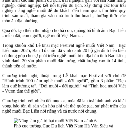
Phát triển các sản phẩm du lịch, trải nghiệm, gắn với sản xuất nông
nghiệp, diêm nghiệp; kết nối tuyến du lịch, xây dựng các tour trải
nghiệm làng nghề muối để du khách đến tham quan, tìm hiểu quy
trình sản xuất, tham gia vào quá trình thu hoach, thưởng thức các
món ăn địa phương.
Qua đó, tạo thêm thu nhập cho bà con; quảng bá hình ảnh Bạc Liêu
- miền đất, con người, ngề muối Việt Nam…
Trong khuôn khổ Lễ khai mạc Festival nghề muối Việt Nam - Bạc
Liêu năm 2025, Ban Tổ chức đã vinh danh 20 hộ gia đình tiêu biểu
có đóng góp cho sự phát triển nghề muối trên địa bàn tỉnh Bạc Liêu;
vinh danh 20 sản phẩm muối đặc trưng, chất lượng cao từ 14 tỉnh,
thành trên cả nước.
Chương trình nghệ thuật trong Lễ khai mạc Festival với chủ đề
“Hành trình 100 năm nghề muối - đời người”, gồm 3 phần: “Đẹp
lắm quê hương ta”, “Đời muối - đời người” và “Tinh hoa muối Việt
- Vươn tầm thế giới”.
Chương trình với nhiều tiết mục ca, múa đã lan toả hình ảnh và khát
vọng bảo tồn di sản văn hóa phi vật thể quốc gia, sự phát triển của
nghề muối Bạc Liêu nói riêng và cả nước nói chung.
Phó cục trưởng Cục Du lịch Việt Nam Hà Văn Siêu và