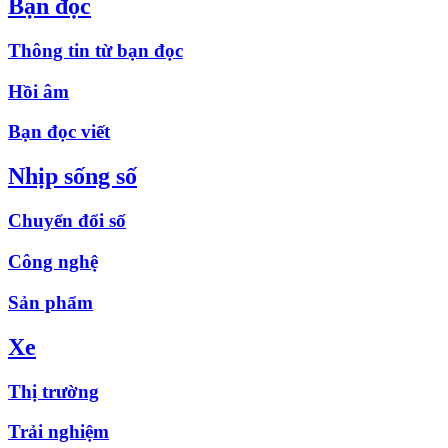
Bạn đọc
Thông tin từ bạn đọc
Hồi âm
Bạn đọc viết
Nhịp sống số
Chuyển đổi số
Công nghệ
Sản phẩm
Xe
Thị trường
Trải nghiệm