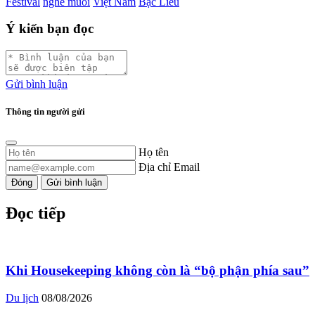
Festival
nghề muối
Việt Nam
Bạc Liêu
Ý kiến bạn đọc
Gửi bình luận
Thông tin người gửi
Họ tên
Địa chỉ Email
Đóng
Gửi bình luận
Đọc tiếp
Khi Housekeeping không còn là “bộ phận phía sau”
Du lịch
08/08/2026