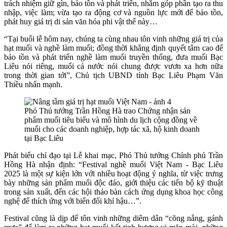
trách nhiệm giữ gìn, bảo tồn và phát triển, nhằm góp phần tạo ra thu
nhập, việc làm; vừa tạo ra động cơ và nguồn lực mới để bảo tồn,
phát huy giá trị di sản văn hóa phi vật thể này…
“Tại buổi lễ hôm nay, chúng ta cùng nhau tôn vinh những giá trị của
hạt muối và nghề làm muối; đồng thời khẳng định quyết tâm cao để
bảo tồn và phát triển nghề làm muối truyền thống, đưa muối Bạc
Liêu nói riêng, muối cả nước nói chung được vươn xa hơn nữa
trong thời gian tới”, Chủ tịch UBND tỉnh Bạc Liêu Phạm Văn
Thiều nhấn mạnh.
Phó Thủ tướng Trần Hồng Hà trao Chứng nhận sản
phẩm muối tiêu biểu và mô hình du lịch cộng đồng về
muối cho các doanh nghiệp, hợp tác xã, hộ kinh doanh
tại Bạc Liêu
Phát biểu chỉ đạo tại Lễ khai mạc, Phó Thủ tướng Chính phủ Trần
Hồng Hà nhận định: “Festival nghề muối Việt Nam - Bạc Liêu
2025 là một sự kiện lớn với nhiều hoạt động ý nghĩa, từ việc trưng
bày những sản phẩm muối độc đáo, giới thiệu các tiến bộ kỹ thuật
trong sản xuất, đến các hội thảo bàn cách ứng dụng khoa học công
nghệ để thích ứng với biến đổi khí hậu…”.
Festival cũng là dịp để tôn vinh những diêm dân “cõng nắng, gánh