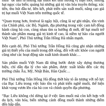
mưa” để làm ra những hạt muối kết tinh hương vị mặn mòi, những
hạt ngọc của biển; quảng bá những giá trị văn hóa truyền thống; xúc
tiến, thu hút đầu tư, liên kết, phát triển sản xuất muối, nâng cao giá
trị hạt muối Việt Nam trên trường quốc tế.
“Quan trọng hơn, festival là ngày hội, cũng là sự ghi nhận, tôn vinh
của Chính phủ, các Bộ, Ngành, địa phương trong việc cam kết đồng
hành cùng bà con, cùng nhau tìm ra hướng đi mới, để hạt muối trở
thành sản phẩm mang giá trị kinh tế cao, là niềm tự hào của người
Việt Nam”, Phó Thủ tướng Trần Hồng Hà nhấn mạnh.
Bên cạnh đó, Phó Thủ tướng Trần Hồng Hà cũng ghi nhận những
giá trị thiết yếu của muối trong đời sống, đối với sức khỏe con người
cũng như các hoạt động sản xuất kinh doanh khác…
Sản phẩm muối Việt Nam đã từng bước được xây dựng thương
hiệu, chỉ dẫn địa lý cho sản phẩm, được xuất khẩu đến các thị
trường châu Âu, Mỹ, Nhật Bản, Hàn Quốc…
Phó Thủ tướng Trần Hồng Hà đồng thời bày tỏ ấn tượng với nỗ lực
của Bạc Liêu trong việc bảo tồn và phát triển nghề muối, thể hiện
khát vọng vươn lên của bà con và chính quyền địa phương.
“Bạc Liêu không chỉ dừng lại ở việc làm muối mà còn kết hợp với
du lịch, văn hóa, biến những cánh đồng muối thành những điểm
đến hấp dẫn.