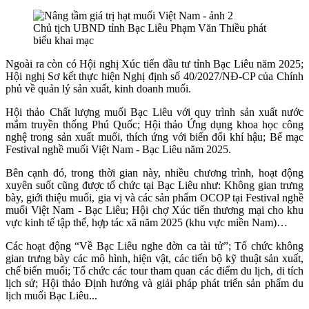
Chủ tịch UBND tỉnh Bạc Liêu Phạm Văn Thiều phát
biểu khai mạc
Ngoài ra còn có Hội nghị Xúc tiến đầu tư tỉnh Bạc Liêu năm 2025;
Hội nghị Sơ kết thực hiện Nghị định số 40/2027/NĐ-CP của Chính
phủ về quản lý sản xuất, kinh doanh muối.
Hội thảo Chất lượng muối Bạc Liêu với quy trình sản xuất nước
mắm truyền thống Phú Quốc; Hội thảo Ứng dụng khoa học công
nghệ trong sản xuất muối, thích ứng với biến đổi khí hậu; Bế mạc
Festival nghề muối Việt Nam - Bạc Liêu năm 2025.
Bên cạnh đó, trong thời gian này, nhiều chương trình, hoạt động
xuyên suốt cũng được tổ chức tại Bạc Liêu như: Không gian trưng
bày, giới thiệu muối, gia vị và các sản phẩm OCOP tại Festival nghề
muối Việt Nam - Bạc Liêu; Hội chợ Xúc tiến thương mại cho khu
vực kinh tế tập thể, hợp tác xã năm 2025 (khu vực miền Nam)…
Các hoạt động “Về Bạc Liêu nghe đờn ca tài tử”; Tổ chức không
gian trưng bày các mô hình, hiện vật, các tiến bộ kỹ thuật sản xuất,
chế biến muối; Tổ chức các tour tham quan các điểm du lịch, di tích
lịch sử; Hội thảo Định hướng và giải pháp phát triển sản phẩm du
lịch muối Bạc Liêu...