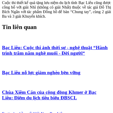
Cuộc thi thiết kế quà tặng lưu niệm du lịch tỉnh Bạc Liêu cũng được
công bố với giải Nhì (không có giải Nhất) thuộc về tác giả Đỗ Thị
Bích Ngân với tác phẩm Đồng hồ để bàn “Chung tay”, cùng 2 giải
Ba và 3 giải Khuyến khích.
Tin liên quan
Bạc Liêu: Cuộc thi ảnh thời sự - nghệ thuật “Hành
trình trăm năm nghề muối - Đời người“
Bạc Liêu nỗ lực giảm nghèo bền vững
Chùa Xiêm Cán của cộng đồng Khmer ở Bạc
Liêu: Điểm du lịch tiêu biểu ĐBSCL