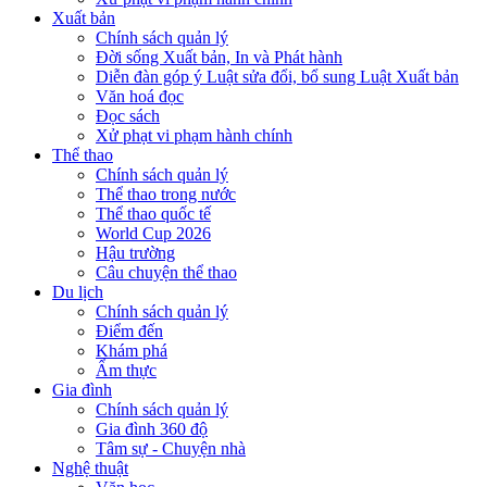
Xuất bản
Chính sách quản lý
Đời sống Xuất bản, In và Phát hành
Diễn đàn góp ý Luật sửa đổi, bổ sung Luật Xuất bản
Văn hoá đọc
Đọc sách
Xử phạt vi phạm hành chính
Thể thao
Chính sách quản lý
Thể thao trong nước
Thể thao quốc tế
World Cup 2026
Hậu trường
Câu chuyện thể thao
Du lịch
Chính sách quản lý
Điểm đến
Khám phá
Ẩm thực
Gia đình
Chính sách quản lý
Gia đình 360 độ
Tâm sự - Chuyện nhà
Nghệ thuật