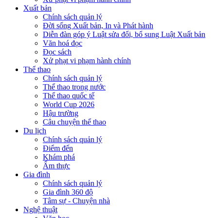
Xuất bản
Chính sách quản lý
Đời sống Xuất bản, In và Phát hành
Diễn đàn góp ý Luật sửa đổi, bổ sung Luật Xuất bản
Văn hoá đọc
Đọc sách
Xử phạt vi phạm hành chính
Thể thao
Chính sách quản lý
Thể thao trong nước
Thể thao quốc tế
World Cup 2026
Hậu trường
Câu chuyện thể thao
Du lịch
Chính sách quản lý
Điểm đến
Khám phá
Ẩm thực
Gia đình
Chính sách quản lý
Gia đình 360 độ
Tâm sự - Chuyện nhà
Nghệ thuật