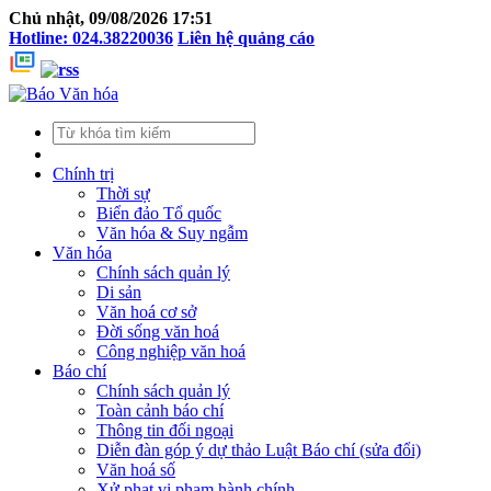
Chủ nhật, 09/08/2026 17:51
Hotline: 024.38220036
Liên hệ quảng cáo
Chính trị
Thời sự
Biển đảo Tổ quốc
Văn hóa & Suy ngẫm
Văn hóa
Chính sách quản lý
Di sản
Văn hoá cơ sở
Đời sống văn hoá
Công nghiệp văn hoá
Báo chí
Chính sách quản lý
Toàn cảnh báo chí
Thông tin đối ngoại
Diễn đàn góp ý dự thảo Luật Báo chí (sửa đổi)
Văn hoá số
Xử phạt vi phạm hành chính