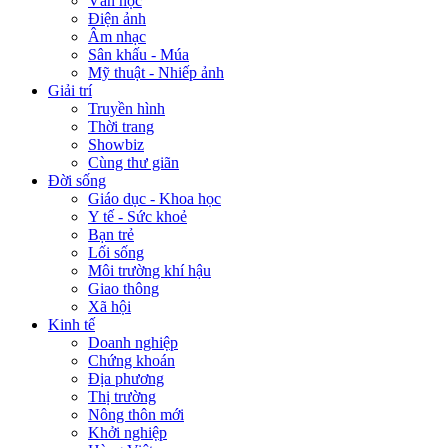
Văn học
Điện ảnh
Âm nhạc
Sân khấu - Múa
Mỹ thuật - Nhiếp ảnh
Giải trí
Truyền hình
Thời trang
Showbiz
Cùng thư giãn
Đời sống
Giáo dục - Khoa học
Y tế - Sức khoẻ
Bạn trẻ
Lối sống
Môi trường khí hậu
Giao thông
Xã hội
Kinh tế
Doanh nghiệp
Chứng khoán
Địa phương
Thị trường
Nông thôn mới
Khởi nghiệp