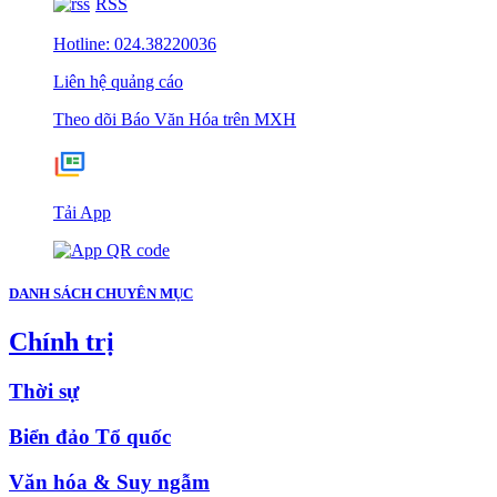
RSS
Hotline: 024.38220036
Liên hệ quảng cáo
Theo dõi Báo Văn Hóa trên MXH
Tải App
DANH SÁCH CHUYÊN MỤC
Chính trị
Thời sự
Biển đảo Tổ quốc
Văn hóa & Suy ngẫm