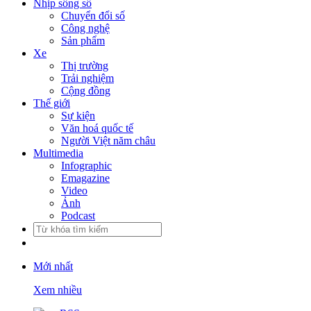
Nhịp sống số
Chuyển đổi số
Công nghệ
Sản phẩm
Xe
Thị trường
Trải nghiệm
Cộng đồng
Thế giới
Sự kiện
Văn hoá quốc tế
Người Việt năm châu
Multimedia
Infographic
Emagazine
Video
Ảnh
Podcast
Mới nhất
Xem nhiều