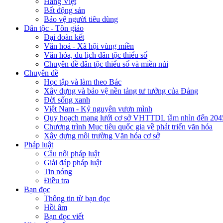
Hàng Việt
Bất động sản
Bảo vệ người tiêu dùng
Dân tộc - Tôn giáo
Đại đoàn kết
Văn hoá - Xã hội vùng miền
Văn hóa, du lịch dân tộc thiểu số
Chuyên đề dân tộc thiểu số và miền núi
Chuyên đề
Học tập và làm theo Bác
Xây dựng và bảo vệ nền tảng tư tưởng của Đảng
Đời sống xanh
Việt Nam - Kỷ nguyên vươn mình
Quy hoạch mạng lưới cơ sở VHTTDL tầm nhìn đến 204
Chương trình Mục tiêu quốc gia về phát triển văn hóa
Xây dựng môi trường Văn hóa cơ sở
Pháp luật
Cầu nối pháp luật
Giải đáp pháp luật
Tin nóng
Điều tra
Bạn đọc
Thông tin từ bạn đọc
Hồi âm
Bạn đọc viết