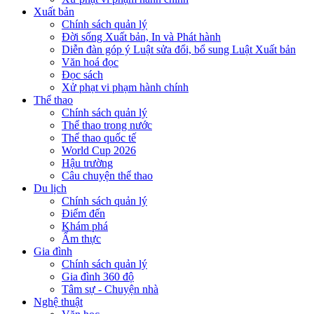
Xuất bản
Chính sách quản lý
Đời sống Xuất bản, In và Phát hành
Diễn đàn góp ý Luật sửa đổi, bổ sung Luật Xuất bản
Văn hoá đọc
Đọc sách
Xử phạt vi phạm hành chính
Thể thao
Chính sách quản lý
Thể thao trong nước
Thể thao quốc tế
World Cup 2026
Hậu trường
Câu chuyện thể thao
Du lịch
Chính sách quản lý
Điểm đến
Khám phá
Ẩm thực
Gia đình
Chính sách quản lý
Gia đình 360 độ
Tâm sự - Chuyện nhà
Nghệ thuật