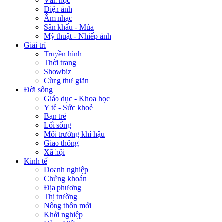
Văn học
Điện ảnh
Âm nhạc
Sân khấu - Múa
Mỹ thuật - Nhiếp ảnh
Giải trí
Truyền hình
Thời trang
Showbiz
Cùng thư giãn
Đời sống
Giáo dục - Khoa học
Y tế - Sức khoẻ
Bạn trẻ
Lối sống
Môi trường khí hậu
Giao thông
Xã hội
Kinh tế
Doanh nghiệp
Chứng khoán
Địa phương
Thị trường
Nông thôn mới
Khởi nghiệp