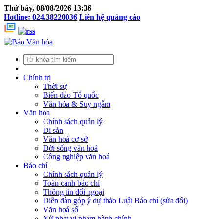
Thứ bảy, 08/08/2026 13:36
Hotline: 024.38220036
Liên hệ quảng cáo
Chính trị
Thời sự
Biển đảo Tổ quốc
Văn hóa & Suy ngẫm
Văn hóa
Chính sách quản lý
Di sản
Văn hoá cơ sở
Đời sống văn hoá
Công nghiệp văn hoá
Báo chí
Chính sách quản lý
Toàn cảnh báo chí
Thông tin đối ngoại
Diễn đàn góp ý dự thảo Luật Báo chí (sửa đổi)
Văn hoá số
Xử phạt vi phạm hành chính