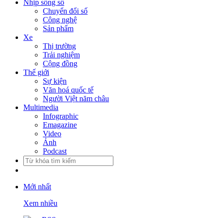
Nhịp sống số
Chuyển đổi số
Công nghệ
Sản phẩm
Xe
Thị trường
Trải nghiệm
Cộng đồng
Thế giới
Sự kiện
Văn hoá quốc tế
Người Việt năm châu
Multimedia
Infographic
Emagazine
Video
Ảnh
Podcast
Mới nhất
Xem nhiều