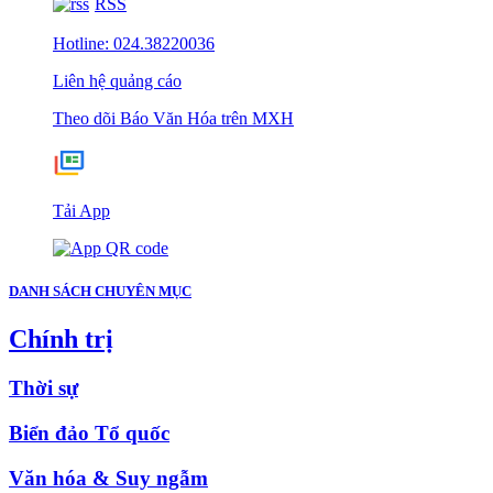
RSS
Hotline: 024.38220036
Liên hệ quảng cáo
Theo dõi Báo Văn Hóa trên MXH
Tải App
DANH SÁCH CHUYÊN MỤC
Chính trị
Thời sự
Biển đảo Tổ quốc
Văn hóa & Suy ngẫm