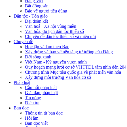
Hàng Việt
Bất động sản
Bảo vệ người tiêu dùng
Dân tộc - Tôn giáo
Đại đoàn kết
Văn hoá - Xã hội vùng miền
Văn hóa, du lịch dân tộc thiểu số
Chuyên đề dân tộc thiểu số và miền núi
Chuyên đề
Học tập và làm theo Bác
Xây dựng và bảo vệ nền tảng tư tưởng của Đảng
Đời sống xanh
Việt Nam - Kỷ nguyên vươn mình
Quy hoạch mạng lưới cơ sở VHTTDL tầm nhìn đến 204
Chương trình Mục tiêu quốc gia về phát triển văn hóa
Xây dựng môi trường Văn hóa cơ sở
Pháp luật
Cầu nối pháp luật
Giải đáp pháp luật
Tin nóng
Điều tra
Bạn đọc
Thông tin từ bạn đọc
Hồi âm
Bạn đọc viết