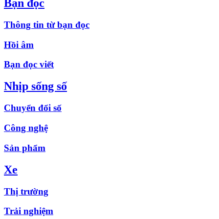
Bạn đọc
Thông tin từ bạn đọc
Hồi âm
Bạn đọc viết
Nhịp sống số
Chuyển đổi số
Công nghệ
Sản phẩm
Xe
Thị trường
Trải nghiệm