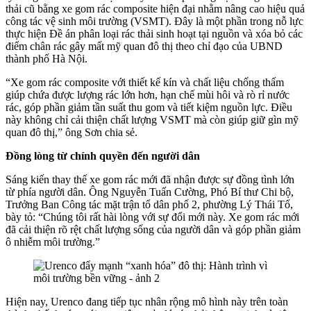
thải cũ bằng xe gom rác composite hiện đại nhằm nâng cao hiệu quả
công tác vệ sinh môi trường (VSMT). Đây là một phần trong nỗ lực
thực hiện Đề án phân loại rác thải sinh hoạt tại nguồn và xóa bỏ các
điểm chân rác gây mất mỹ quan đô thị theo chỉ đạo của UBND
thành phố Hà Nội.
“Xe gom rác composite với thiết kế kín và chất liệu chống thấm
giúp chứa được lượng rác lớn hơn, hạn chế mùi hôi và rò rỉ nước
rác, góp phần giảm tần suất thu gom và tiết kiệm nguồn lực. Điều
này không chỉ cải thiện chất lượng VSMT mà còn giúp giữ gìn mỹ
quan đô thị,” ông Sơn chia sẻ.
Đồng lòng từ chính quyền đến người dân
Sáng kiến thay thế xe gom rác mới đã nhận được sự đồng tình lớn
từ phía người dân. Ông Nguyễn Tuấn Cường, Phó Bí thư Chi bộ,
Trưởng Ban Công tác mặt trận tổ dân phố 2, phường Lý Thái Tổ,
bày tỏ: “Chúng tôi rất hài lòng với sự đổi mới này. Xe gom rác mới
đã cải thiện rõ rệt chất lượng sống của người dân và góp phần giảm
ô nhiễm môi trường.”
Hiện nay, Urenco đang tiếp tục nhân rộng mô hình này trên toàn