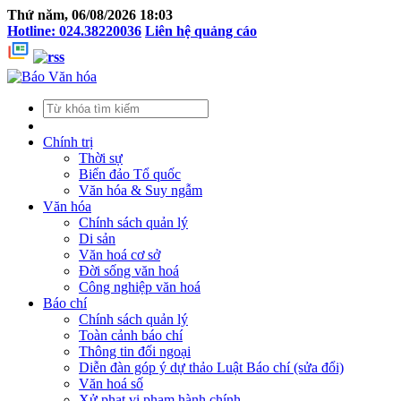
Thứ năm, 06/08/2026 18:03
Hotline: 024.38220036
Liên hệ quảng cáo
Chính trị
Thời sự
Biển đảo Tổ quốc
Văn hóa & Suy ngẫm
Văn hóa
Chính sách quản lý
Di sản
Văn hoá cơ sở
Đời sống văn hoá
Công nghiệp văn hoá
Báo chí
Chính sách quản lý
Toàn cảnh báo chí
Thông tin đối ngoại
Diễn đàn góp ý dự thảo Luật Báo chí (sửa đổi)
Văn hoá số
Xử phạt vi phạm hành chính