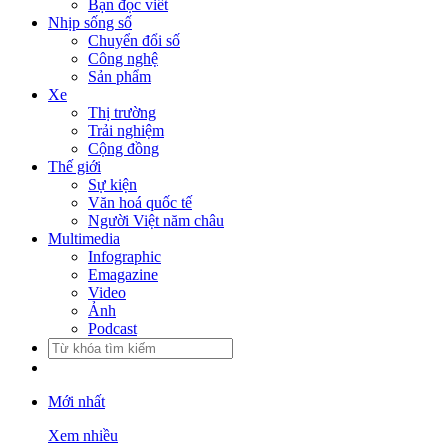
Bạn đọc viết
Nhịp sống số
Chuyển đổi số
Công nghệ
Sản phẩm
Xe
Thị trường
Trải nghiệm
Cộng đồng
Thế giới
Sự kiện
Văn hoá quốc tế
Người Việt năm châu
Multimedia
Infographic
Emagazine
Video
Ảnh
Podcast
Mới nhất
Xem nhiều