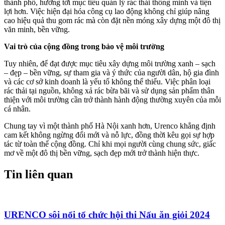
thành phố, hướng tới mục tiêu quản lý rác thải thông minh và tiện
lợi hơn. Việc hiện đại hóa công cụ lao động không chỉ giúp nâng
cao hiệu quả thu gom rác mà còn đặt nền móng xây dựng một đô thị
văn minh, bền vững.
Vai trò của cộng đồng trong bảo vệ môi trường
Tuy nhiên, để đạt được mục tiêu xây dựng môi trường xanh – sạch
– đẹp – bền vững, sự tham gia và ý thức của người dân, hộ gia đình
và các cơ sở kinh doanh là yếu tố không thể thiếu. Việc phân loại
rác thải tại nguồn, không xả rác bừa bãi và sử dụng sản phẩm thân
thiện với môi trường cần trở thành hành động thường xuyên của mỗi
cá nhân.
Chung tay vì một thành phố Hà Nội xanh hơn, Urenco khẳng định
cam kết không ngừng đổi mới và nỗ lực, đồng thời kêu gọi sự hợp
tác từ toàn thể cộng đồng. Chỉ khi mọi người cùng chung sức, giấc
mơ về một đô thị bền vững, sạch đẹp mới trở thành hiện thực.
Tin liên quan
URENCO sôi nổi tổ chức hội thi Nấu ăn giỏi 2024