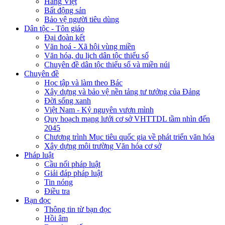
Hàng Việt
Bất động sản
Bảo vệ người tiêu dùng
Dân tộc - Tôn giáo
Đại đoàn kết
Văn hoá - Xã hội vùng miền
Văn hóa, du lịch dân tộc thiểu số
Chuyên đề dân tộc thiểu số và miền núi
Chuyên đề
Học tập và làm theo Bác
Xây dựng và bảo vệ nền tảng tư tưởng của Đảng
Đời sống xanh
Việt Nam - Kỷ nguyên vươn mình
Quy hoạch mạng lưới cơ sở VHTTDL tầm nhìn đến
2045
Chương trình Mục tiêu quốc gia về phát triển văn hóa
Xây dựng môi trường Văn hóa cơ sở
Pháp luật
Cầu nối pháp luật
Giải đáp pháp luật
Tin nóng
Điều tra
Bạn đọc
Thông tin từ bạn đọc
Hồi âm