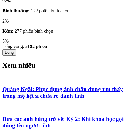
92%
Bình thường:
122 phiếu bình chọn
2%
Kém:
277 phiếu bình chọn
5%
Tổng cộng:
5182
phiếu
Đóng
Xem nhiều
Quảng Ngãi: Phục dựng ảnh chân dung tìm thấy
trong mộ liệt sĩ chưa rõ danh tính
Đưa các anh hùng trở về: Kỳ 2: Khi khoa học gọi
đúng tên người lính