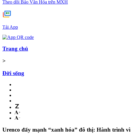
Theo dõi Báo Văn Hóa trên MXH
Tải App
Trang chủ
>
Đời sống
Urenco đẩy mạnh “xanh hóa” đô thị: Hành trình vì