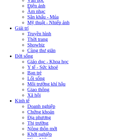
Văn học
Điện ảnh
Âm nhạc
Sân khấu - Múa
Mỹ thuật - Nhiếp ảnh
Giải trí
Truyền hình
Thời trang
Showbiz
Cùng thư giãn
Đời sống
Giáo dục - Khoa học
Y tế - Sức khoẻ
Bạn trẻ
Lối sống
Môi trường khí hậu
Giao thông
Xã hội
Kinh tế
Doanh nghiệp
Chứng khoán
Địa phương
Thị trường
Nông thôn mới
Khởi nghiệp