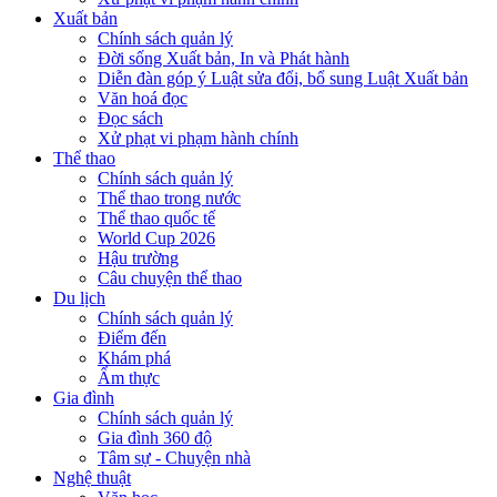
Xuất bản
Chính sách quản lý
Đời sống Xuất bản, In và Phát hành
Diễn đàn góp ý Luật sửa đổi, bổ sung Luật Xuất bản
Văn hoá đọc
Đọc sách
Xử phạt vi phạm hành chính
Thể thao
Chính sách quản lý
Thể thao trong nước
Thể thao quốc tế
World Cup 2026
Hậu trường
Câu chuyện thể thao
Du lịch
Chính sách quản lý
Điểm đến
Khám phá
Ẩm thực
Gia đình
Chính sách quản lý
Gia đình 360 độ
Tâm sự - Chuyện nhà
Nghệ thuật