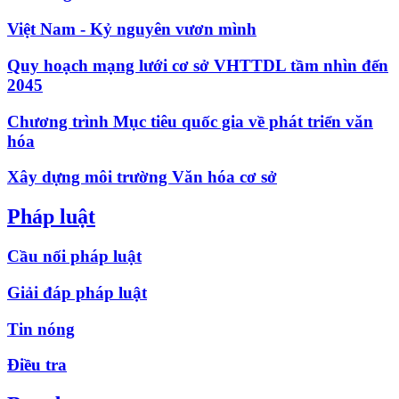
Việt Nam - Kỷ nguyên vươn mình
Quy hoạch mạng lưới cơ sở VHTTDL tầm nhìn đến
2045
Chương trình Mục tiêu quốc gia về phát triển văn
hóa
Xây dựng môi trường Văn hóa cơ sở
Pháp luật
Cầu nối pháp luật
Giải đáp pháp luật
Tin nóng
Điều tra