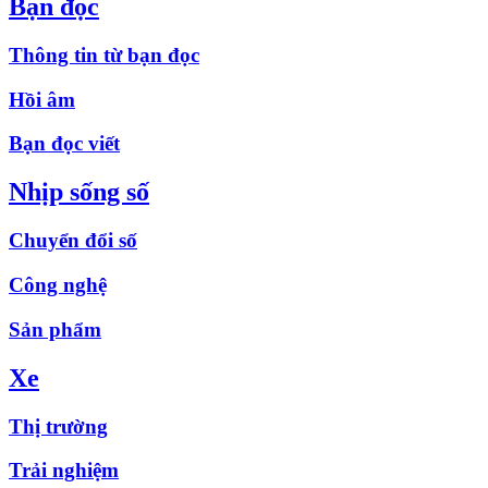
Bạn đọc
Thông tin từ bạn đọc
Hồi âm
Bạn đọc viết
Nhịp sống số
Chuyển đổi số
Công nghệ
Sản phẩm
Xe
Thị trường
Trải nghiệm