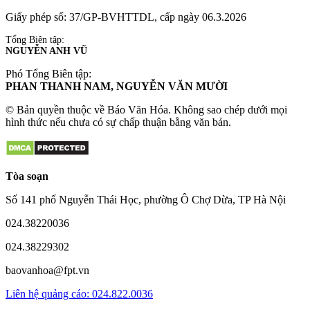
Giấy phép số: 37/GP-BVHTTDL, cấp ngày 06.3.2026
Tổng Biên tập:
NGUYỄN ANH VŨ
Phó Tổng Biên tập:
PHAN THANH NAM, NGUYỄN VĂN MƯỜI
© Bản quyền thuộc về Báo Văn Hóa. Không sao chép dưới mọi
hình thức nếu chưa có sự chấp thuận bằng văn bản.
Tòa soạn
Số 141 phố Nguyễn Thái Học, phường Ô Chợ Dừa, TP Hà Nội
024.38220036
024.38229302
baovanhoa@fpt.vn
Liên hệ quảng cáo: 024.822.0036