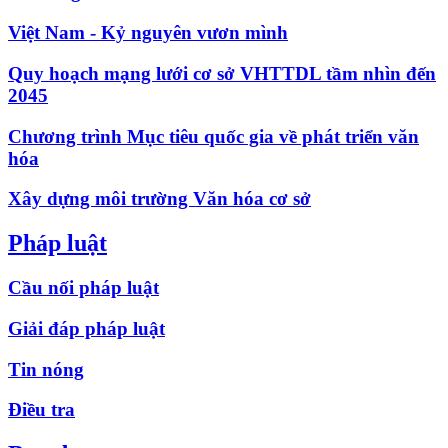
Việt Nam - Kỷ nguyên vươn mình
Quy hoạch mạng lưới cơ sở VHTTDL tầm nhìn đến
2045
Chương trình Mục tiêu quốc gia về phát triển văn
hóa
Xây dựng môi trường Văn hóa cơ sở
Pháp luật
Cầu nối pháp luật
Giải đáp pháp luật
Tin nóng
Điều tra