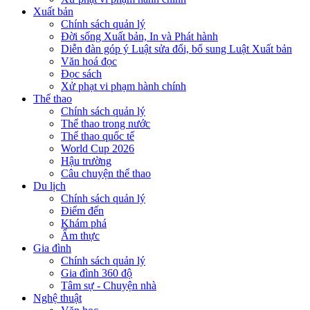
Xuất bản
Chính sách quản lý
Đời sống Xuất bản, In và Phát hành
Diễn đàn góp ý Luật sửa đổi, bổ sung Luật Xuất bản
Văn hoá đọc
Đọc sách
Xử phạt vi phạm hành chính
Thể thao
Chính sách quản lý
Thể thao trong nước
Thể thao quốc tế
World Cup 2026
Hậu trường
Câu chuyện thể thao
Du lịch
Chính sách quản lý
Điểm đến
Khám phá
Ẩm thực
Gia đình
Chính sách quản lý
Gia đình 360 độ
Tâm sự - Chuyện nhà
Nghệ thuật