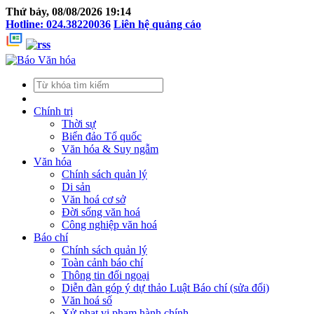
Thứ bảy, 08/08/2026 19:14
Hotline: 024.38220036
Liên hệ quảng cáo
Chính trị
Thời sự
Biển đảo Tổ quốc
Văn hóa & Suy ngẫm
Văn hóa
Chính sách quản lý
Di sản
Văn hoá cơ sở
Đời sống văn hoá
Công nghiệp văn hoá
Báo chí
Chính sách quản lý
Toàn cảnh báo chí
Thông tin đối ngoại
Diễn đàn góp ý dự thảo Luật Báo chí (sửa đổi)
Văn hoá số
Xử phạt vi phạm hành chính