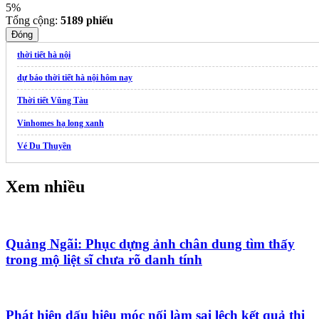
5%
Tổng cộng:
5189
phiếu
Đóng
thời tiết hà nội
dự báo thời tiết hà nội hôm nay
Thời tiết Vũng Tàu
Vinhomes hạ long xanh
Vé Du Thuyền
Xem nhiều
Quảng Ngãi: Phục dựng ảnh chân dung tìm thấy
trong mộ liệt sĩ chưa rõ danh tính
Phát hiện dấu hiệu móc nối làm sai lệch kết quả thi