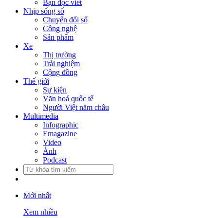
Bạn đọc viết
Nhịp sống số
Chuyển đổi số
Công nghệ
Sản phẩm
Xe
Thị trường
Trải nghiệm
Cộng đồng
Thế giới
Sự kiện
Văn hoá quốc tế
Người Việt năm châu
Multimedia
Infographic
Emagazine
Video
Ảnh
Podcast
Mới nhất
Xem nhiều