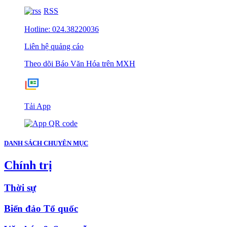
RSS
Hotline: 024.38220036
Liên hệ quảng cáo
Theo dõi Báo Văn Hóa trên MXH
Tải App
DANH SÁCH CHUYÊN MỤC
Chính trị
Thời sự
Biển đảo Tổ quốc