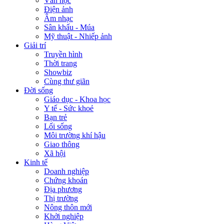
Văn học
Điện ảnh
Âm nhạc
Sân khấu - Múa
Mỹ thuật - Nhiếp ảnh
Giải trí
Truyền hình
Thời trang
Showbiz
Cùng thư giãn
Đời sống
Giáo dục - Khoa học
Y tế - Sức khoẻ
Bạn trẻ
Lối sống
Môi trường khí hậu
Giao thông
Xã hội
Kinh tế
Doanh nghiệp
Chứng khoán
Địa phương
Thị trường
Nông thôn mới
Khởi nghiệp