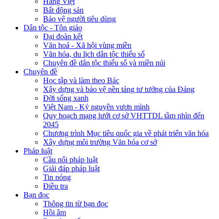
Hàng Việt
Bất động sản
Bảo vệ người tiêu dùng
Dân tộc - Tôn giáo
Đại đoàn kết
Văn hoá - Xã hội vùng miền
Văn hóa, du lịch dân tộc thiểu số
Chuyên đề dân tộc thiểu số và miền núi
Chuyên đề
Học tập và làm theo Bác
Xây dựng và bảo vệ nền tảng tư tưởng của Đảng
Đời sống xanh
Việt Nam - Kỷ nguyên vươn mình
Quy hoạch mạng lưới cơ sở VHTTDL tầm nhìn đến
2045
Chương trình Mục tiêu quốc gia về phát triển văn hóa
Xây dựng môi trường Văn hóa cơ sở
Pháp luật
Cầu nối pháp luật
Giải đáp pháp luật
Tin nóng
Điều tra
Bạn đọc
Thông tin từ bạn đọc
Hồi âm