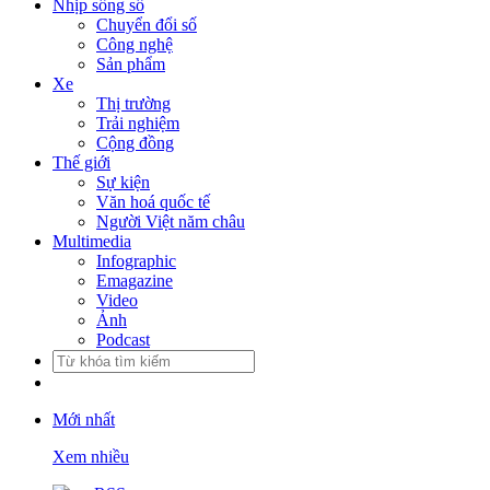
Nhịp sống số
Chuyển đổi số
Công nghệ
Sản phẩm
Xe
Thị trường
Trải nghiệm
Cộng đồng
Thế giới
Sự kiện
Văn hoá quốc tế
Người Việt năm châu
Multimedia
Infographic
Emagazine
Video
Ảnh
Podcast
Mới nhất
Xem nhiều