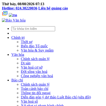
Thứ bảy, 08/08/2026 07:13
Hotline: 024.38220036
Liên hệ quảng cáo
Chính trị
Thời sự
Biển đảo Tổ quốc
Văn hóa & Suy ngẫm
Văn hóa
Chính sách quản lý
Di sản
Văn hoá cơ sở
Đời sống văn hoá
Công nghiệp văn hoá
Báo chí
Chính sách quản lý
Toàn cảnh báo chí
Thông tin đối ngoại
Diễn đàn góp ý dự thảo Luật Báo chí (sửa đổi)
Văn hoá số
Xử phạt vi phạm hành chính