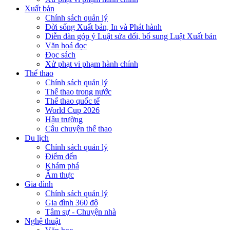
Xuất bản
Chính sách quản lý
Đời sống Xuất bản, In và Phát hành
Diễn đàn góp ý Luật sửa đổi, bổ sung Luật Xuất bản
Văn hoá đọc
Đọc sách
Xử phạt vi phạm hành chính
Thể thao
Chính sách quản lý
Thể thao trong nước
Thể thao quốc tế
World Cup 2026
Hậu trường
Câu chuyện thể thao
Du lịch
Chính sách quản lý
Điểm đến
Khám phá
Ẩm thực
Gia đình
Chính sách quản lý
Gia đình 360 độ
Tâm sự - Chuyện nhà
Nghệ thuật