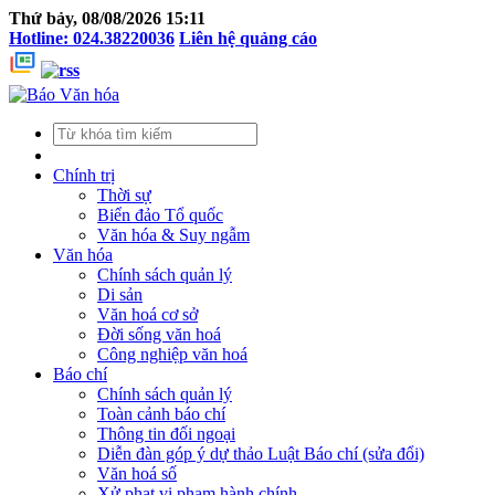
Thứ bảy, 08/08/2026 15:11
Hotline: 024.38220036
Liên hệ quảng cáo
Chính trị
Thời sự
Biển đảo Tổ quốc
Văn hóa & Suy ngẫm
Văn hóa
Chính sách quản lý
Di sản
Văn hoá cơ sở
Đời sống văn hoá
Công nghiệp văn hoá
Báo chí
Chính sách quản lý
Toàn cảnh báo chí
Thông tin đối ngoại
Diễn đàn góp ý dự thảo Luật Báo chí (sửa đổi)
Văn hoá số
Xử phạt vi phạm hành chính