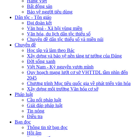
Hàng Việt
Bất động sản
Bảo vệ người tiêu dùng
Dân tộc - Tôn giáo
Đại đoàn kết
Văn hoá - Xã hội vùng miền
Văn hóa, du lịch dân tộc thiểu số
Chuyên đề dân tộc thiểu số và miền núi
Chuyên đề
Học tập và làm theo Bác
Xây dựng và bảo vệ nền tảng tư tưởng của Đảng
Đời sống xanh
Việt Nam - Kỷ nguyên vươn mình
Quy hoạch mạng lưới cơ sở VHTTDL tầm nhìn đến
2045
Chương trình Mục tiêu quốc gia về phát triển văn hóa
Xây dựng môi trường Văn hóa cơ sở
Pháp luật
Cầu nối pháp luật
Giải đáp pháp luật
Tin nóng
Điều tra
Bạn đọc
Thông tin từ bạn đọc
Hồi âm