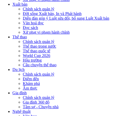
Xuất bản
Chính sách quản lý
Đời sống Xuất bản, In và Phát hành
Diễn đàn góp ý Luật sửa đổi, bổ sung Luật Xuất bản
Văn hoá đọc
Đọc sách
Xử phạt vi phạm hành chính
Thể thao
Chính sách quản lý
Thể thao trong nước
Thể thao quốc tế
World Cup 2026
Hậu trường
Câu chuyện thể thao
Du lịch
Chính sách quản lý
Điểm đến
Khám phá
Ẩm thực
Gia đình
Chính sách quản lý
Gia đình 360 độ
Tâm sự - Chuyện nhà
Nghệ thuật