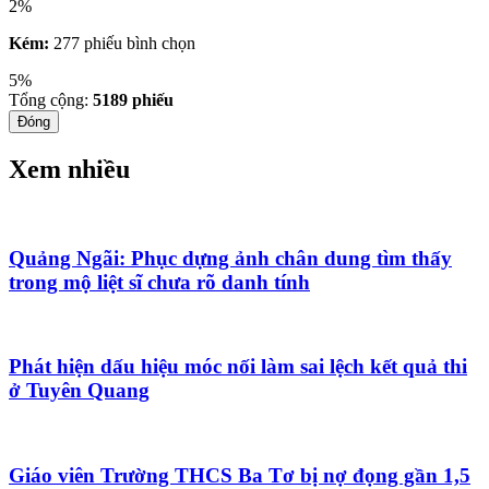
2%
Kém:
277 phiếu bình chọn
5%
Tổng cộng:
5189
phiếu
Đóng
Xem nhiều
Quảng Ngãi: Phục dựng ảnh chân dung tìm thấy
trong mộ liệt sĩ chưa rõ danh tính
Phát hiện dấu hiệu móc nối làm sai lệch kết quả thi
ở Tuyên Quang
Giáo viên Trường THCS Ba Tơ bị nợ đọng gần 1,5