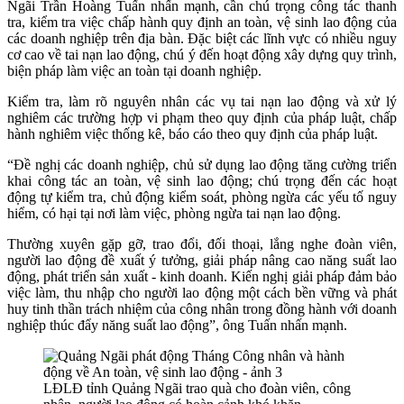
Ngãi Trần Hoàng Tuấn nhấn mạnh, cần chú trọng công tác thanh
tra, kiểm tra việc chấp hành quy định an toàn, vệ sinh lao động của
các doanh nghiệp trên địa bàn. Đặc biệt các lĩnh vực có nhiều nguy
cơ cao về tai nạn lao động, chú ý đến hoạt động xây dựng quy trình,
biện pháp làm việc an toàn tại doanh nghiệp.
Kiểm tra, làm rõ nguyên nhân các vụ tai nạn lao động và xử lý
nghiêm các trường hợp vi phạm theo quy định của pháp luật, chấp
hành nghiêm việc thống kê, báo cáo theo quy định của pháp luật.
“Đề nghị các doanh nghiệp, chủ sử dụng lao động tăng cường triển
khai công tác an toàn, vệ sinh lao động; chú trọng đến các hoạt
động tự kiểm tra, chủ động kiểm soát, phòng ngừa các yếu tố nguy
hiểm, có hại tại nơi làm việc, phòng ngừa tai nạn lao động.
Thường xuyên gặp gỡ, trao đổi, đối thoại, lắng nghe đoàn viên,
người lao động đề xuất ý tưởng, giải pháp nâng cao năng suất lao
động, phát triển sản xuất - kinh doanh. Kiến nghị giải pháp đảm bảo
việc làm, thu nhập cho người lao động một cách bền vững và phát
huy tinh thần trách nhiệm của công nhân trong đồng hành với doanh
nghiệp thúc đẩy năng suất lao động”, ông Tuấn nhấn mạnh.
LĐLĐ tỉnh Quảng Ngãi trao quà cho đoàn viên, công