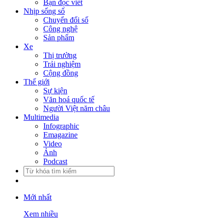
Bạn đọc viết
Nhịp sống số
Chuyển đổi số
Công nghệ
Sản phẩm
Xe
Thị trường
Trải nghiệm
Cộng đồng
Thế giới
Sự kiện
Văn hoá quốc tế
Người Việt năm châu
Multimedia
Infographic
Emagazine
Video
Ảnh
Podcast
Mới nhất
Xem nhiều