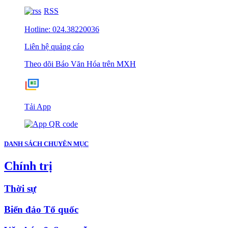
RSS
Hotline: 024.38220036
Liên hệ quảng cáo
Theo dõi Báo Văn Hóa trên MXH
Tải App
DANH SÁCH CHUYÊN MỤC
Chính trị
Thời sự
Biển đảo Tổ quốc