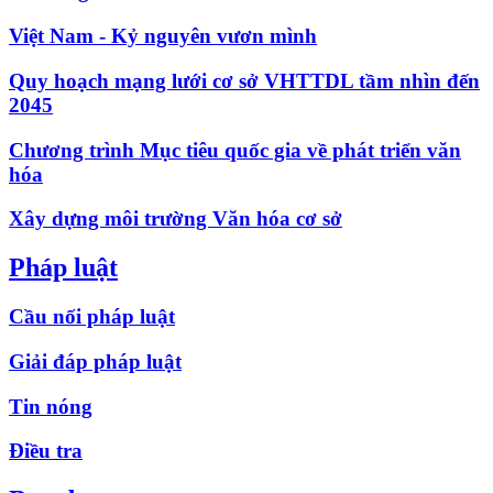
Việt Nam - Kỷ nguyên vươn mình
Quy hoạch mạng lưới cơ sở VHTTDL tầm nhìn đến
2045
Chương trình Mục tiêu quốc gia về phát triển văn
hóa
Xây dựng môi trường Văn hóa cơ sở
Pháp luật
Cầu nối pháp luật
Giải đáp pháp luật
Tin nóng
Điều tra