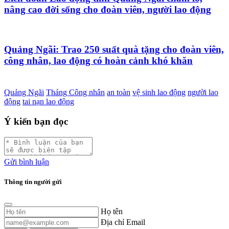
nâng cao đời sống cho đoàn viên, người lao động
Quảng Ngãi: Trao 250 suất quà tặng cho đoàn viên,
công nhân, lao động có hoàn cảnh khó khăn
Quảng Ngãi
Tháng Công nhân
an toàn
vệ sinh lao động
người lao
động
tai nạn lao động
Ý kiến bạn đọc
Gửi bình luận
Thông tin người gửi
Họ tên
Địa chỉ Email