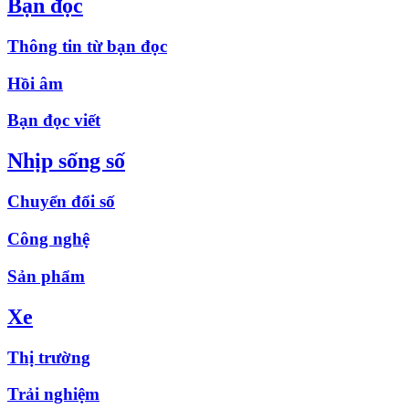
Bạn đọc
Thông tin từ bạn đọc
Hồi âm
Bạn đọc viết
Nhịp sống số
Chuyển đổi số
Công nghệ
Sản phẩm
Xe
Thị trường
Trải nghiệm