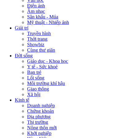
Văn học
Điện ảnh
Âm nhạc
Sân khấu - Múa
Mỹ thuật - Nhiếp ảnh
Giải trí
Truyền hình
Thời trang
Showbiz
Cùng thư giãn
Đời sống
Giáo dục - Khoa học
Y tế - Sức khoẻ
Bạn trẻ
Lối sống
Môi trường khí hậu
Giao thông
Xã hội
Kinh tế
Doanh nghiệp
Chứng khoán
Địa phương
Thị trường
Nông thôn mới
Khởi nghiệp