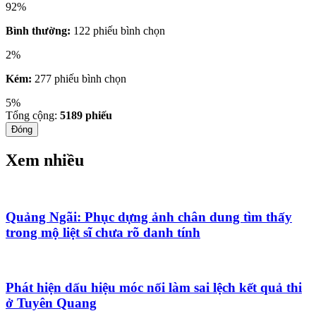
92%
Bình thường:
122 phiếu bình chọn
2%
Kém:
277 phiếu bình chọn
5%
Tổng cộng:
5189
phiếu
Đóng
Xem nhiều
Quảng Ngãi: Phục dựng ảnh chân dung tìm thấy
trong mộ liệt sĩ chưa rõ danh tính
Phát hiện dấu hiệu móc nối làm sai lệch kết quả thi
ở Tuyên Quang