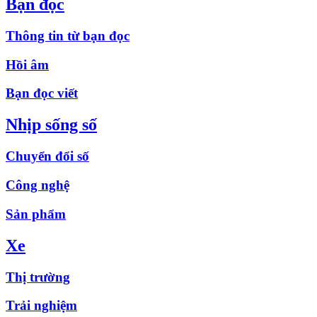
Bạn đọc
Thông tin từ bạn đọc
Hồi âm
Bạn đọc viết
Nhịp sống số
Chuyển đổi số
Công nghệ
Sản phẩm
Xe
Thị trường
Trải nghiệm