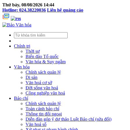
Thứ bảy, 08/08/2026 14:44
Hotline: 024.38220036
Liên hệ quảng cáo
Chính trị
Thời sự
Biển đảo Tổ quốc
Văn hóa & Suy ngẫm
Văn hóa
Chính sách quản lý
Di sản
Văn hoá cơ sở
Đời sống văn hoá
Công nghiệp văn hoá
Báo chí
Chính sách quản lý
Toàn cảnh báo chí
Thông tin đối ngoại
Diễn đàn góp ý dự thảo Luật Báo chí (sửa đổi)
Văn hoá số
Xử phạt vi phạm hành chính