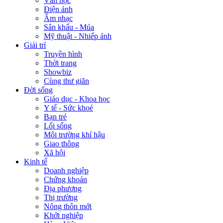
Văn học
Điện ảnh
Âm nhạc
Sân khấu - Múa
Mỹ thuật - Nhiếp ảnh
Giải trí
Truyền hình
Thời trang
Showbiz
Cùng thư giãn
Đời sống
Giáo dục - Khoa học
Y tế - Sức khoẻ
Bạn trẻ
Lối sống
Môi trường khí hậu
Giao thông
Xã hội
Kinh tế
Doanh nghiệp
Chứng khoán
Địa phương
Thị trường
Nông thôn mới
Khởi nghiệp