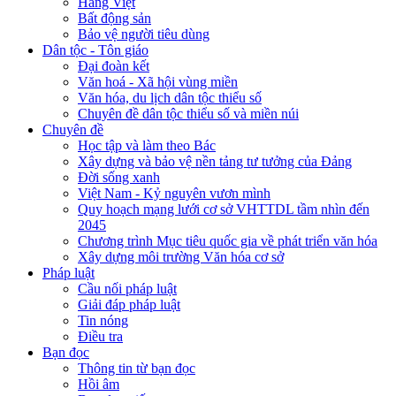
Hàng Việt
Bất động sản
Bảo vệ người tiêu dùng
Dân tộc - Tôn giáo
Đại đoàn kết
Văn hoá - Xã hội vùng miền
Văn hóa, du lịch dân tộc thiểu số
Chuyên đề dân tộc thiểu số và miền núi
Chuyên đề
Học tập và làm theo Bác
Xây dựng và bảo vệ nền tảng tư tưởng của Đảng
Đời sống xanh
Việt Nam - Kỷ nguyên vươn mình
Quy hoạch mạng lưới cơ sở VHTTDL tầm nhìn đến
2045
Chương trình Mục tiêu quốc gia về phát triển văn hóa
Xây dựng môi trường Văn hóa cơ sở
Pháp luật
Cầu nối pháp luật
Giải đáp pháp luật
Tin nóng
Điều tra
Bạn đọc
Thông tin từ bạn đọc
Hồi âm