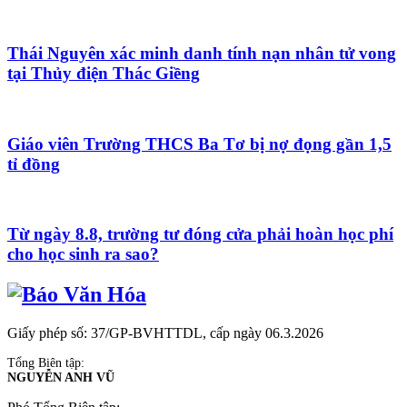
Thái Nguyên xác minh danh tính nạn nhân tử vong
tại Thủy điện Thác Giềng
Giáo viên Trường THCS Ba Tơ bị nợ đọng gần 1,5
tỉ đồng
Từ ngày 8.8, trường tư đóng cửa phải hoàn học phí
cho học sinh ra sao?
Giấy phép số: 37/GP-BVHTTDL, cấp ngày 06.3.2026
Tổng Biên tập:
NGUYỄN ANH VŨ