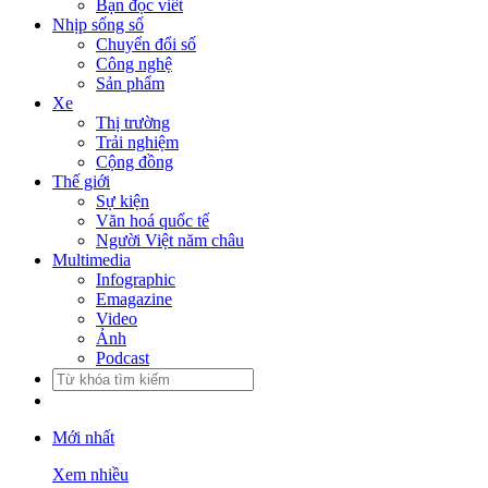
Bạn đọc viết
Nhịp sống số
Chuyển đổi số
Công nghệ
Sản phẩm
Xe
Thị trường
Trải nghiệm
Cộng đồng
Thế giới
Sự kiện
Văn hoá quốc tế
Người Việt năm châu
Multimedia
Infographic
Emagazine
Video
Ảnh
Podcast
Mới nhất
Xem nhiều