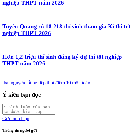
nghiệp THPT năm 2026
Tuyên Quang có 18.218 thí sinh tham gia Kì thi tốt
nghiệp THPT 2026
Hơn 1,2 triệu thí sinh đăng ký dự thi tốt nghiệp
THPT năm 2026
thái nguyên
tốt nghiệp thpt
điểm 10 môn toán
Ý kiến bạn đọc
Gửi bình luận
Thông tin người gửi