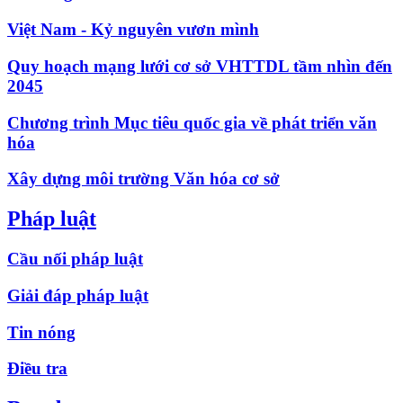
Việt Nam - Kỷ nguyên vươn mình
Quy hoạch mạng lưới cơ sở VHTTDL tầm nhìn đến
2045
Chương trình Mục tiêu quốc gia về phát triển văn
hóa
Xây dựng môi trường Văn hóa cơ sở
Pháp luật
Cầu nối pháp luật
Giải đáp pháp luật
Tin nóng
Điều tra