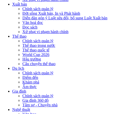
Xuất bản
Chính sách quản lý
Đời sống Xuất bản, In và Phát hành
Diễn đàn góp ý Luật sửa đổi, bổ sung Luật Xuất bản
Văn hoá đọc
Đọc sách
Xử phạt vi phạm hành chính
Thể thao
Chính sách quản lý
Thể thao trong nước
Thể thao quốc tế
World Cup 2026
Hậu trường
Câu chuyện thể thao
Du lịch
Chính sách quản lý
Điểm đến
Khám phá
Ẩm thực
Gia đình
Chính sách quản lý
Gia đình 360 độ
Tâm sự - Chuyện nhà
Nghệ thuật