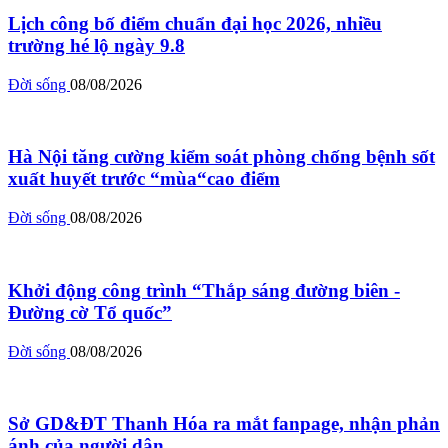
Lịch công bố điểm chuẩn đại học 2026, nhiều
trường hé lộ ngày 9.8
Đời sống
08/08/2026
Hà Nội tăng cường kiểm soát phòng chống bệnh sốt
xuất huyết trước “mùa“cao điểm
Đời sống
08/08/2026
Khởi động công trình “Thắp sáng đường biên -
Đường cờ Tổ quốc”
Đời sống
08/08/2026
Sở GD&ĐT Thanh Hóa ra mắt fanpage, nhận phản
ánh của người dân