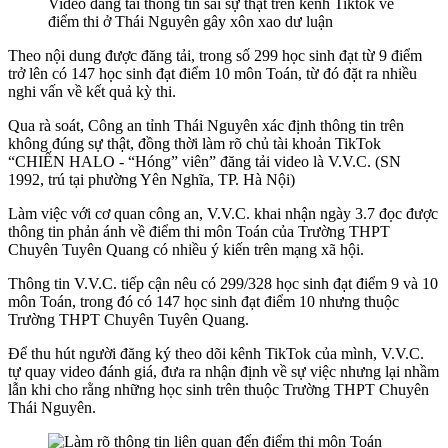
Video đăng tải thông tin sai sự thật trên kênh Tiktok về
điểm thi ở Thái Nguyên gây xôn xao dư luận
Theo nội dung được đăng tải, trong số 299 học sinh đạt từ 9 điểm
trở lên có 147 học sinh đạt điểm 10 môn Toán, từ đó đặt ra nhiều
nghi vấn về kết quả kỳ thi.
Qua rà soát, Công an tỉnh Thái Nguyên xác định thông tin trên
không đúng sự thật, đồng thời làm rõ chủ tài khoản TikTok
“CHIẾN HALO - “Hóng” viên” đăng tải video là V.V.C. (SN
1992, trú tại phường Yên Nghĩa, TP. Hà Nội)
Làm việc với cơ quan công an, V.V.C. khai nhận ngày 3.7 đọc được
thông tin phản ánh về điểm thi môn Toán của Trường THPT
Chuyên Tuyên Quang có nhiều ý kiến trên mạng xã hội.
Thông tin V.V.C. tiếp cận nêu có 299/328 học sinh đạt điểm 9 và 10
môn Toán, trong đó có 147 học sinh đạt điểm 10 nhưng thuộc
Trường THPT Chuyên Tuyên Quang.
Để thu hút người đăng ký theo dõi kênh TikTok của mình, V.V.C.
tự quay video đánh giá, đưa ra nhận định về sự việc nhưng lại nhầm
lẫn khi cho rằng những học sinh trên thuộc Trường THPT Chuyên
Thái Nguyên.