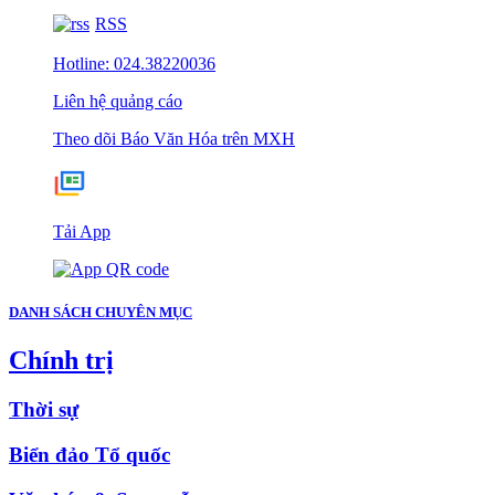
RSS
Hotline: 024.38220036
Liên hệ quảng cáo
Theo dõi Báo Văn Hóa trên MXH
Tải App
DANH SÁCH CHUYÊN MỤC
Chính trị
Thời sự
Biển đảo Tổ quốc