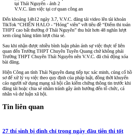
V.V.C. làm việc tại cơ quan công an
Đến khoảng 14h12 ngày 3.7, V.V.C. đăng tải video lên tài khoản
TikTok “CHIẾN HALO - “Hóng” viên” với tiêu đề “Điểm thi toán
THPT cao bất thường ở Thái Nguyên” thu hút hơn 48 nghìn lượt
xem cùng hàng trăm lượt chia sẻ.
Sau khi nhận được nhiều bình luận phản ánh sự việc thực tế liên
quan đến Trường THPT Chuyên Tuyên Quang chứ không phải
Trường THPT Chuyên Thái Nguyên nên V.V.C. đã chủ động xóa
bài đăng.
Hiện Công an tỉnh Thái Nguyên đang tiếp tục xác minh, củng cố hồ
sơ để xử lý vụ việc theo quy định của pháp luật, đồng thời khuyến
cáo người sử dụng mạng xã hội cần kiểm chứng thông tin trước khi
đăng tải hoặc chia sẻ nhằm tránh gây ảnh hưởng đến tổ chức, cá
nhân và dư luận xã hội.
Tin liên quan
27 thí sinh bị đình chỉ trong ngày đầu tiên thi tốt