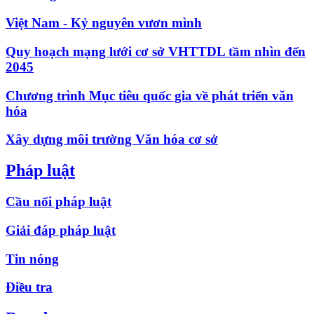
Việt Nam - Kỷ nguyên vươn mình
Quy hoạch mạng lưới cơ sở VHTTDL tầm nhìn đến
2045
Chương trình Mục tiêu quốc gia về phát triển văn
hóa
Xây dựng môi trường Văn hóa cơ sở
Pháp luật
Cầu nối pháp luật
Giải đáp pháp luật
Tin nóng
Điều tra