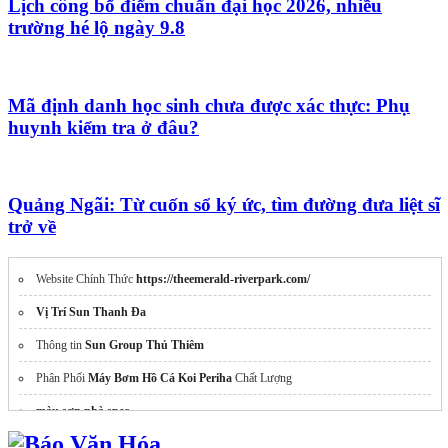
Lịch công bố điểm chuẩn đại học 2026, nhiều
trường hé lộ ngày 9.8
Mã định danh học sinh chưa được xác thực: Phụ
huynh kiểm tra ở đâu?
Quảng Ngãi: Từ cuốn sổ ký ức, tìm đường đưa liệt sĩ
trở về
Website Chính Thức
https://theemerald-riverpark.com/
Vị Trí Sun Thanh Đa
Thông tin
Sun Group Thủ Thiêm
Phân Phối
Máy Bơm Hồ Cá Koi Periha
Chất Lượng
màu sơn nhà spec
Kính điện thông minh
legaro