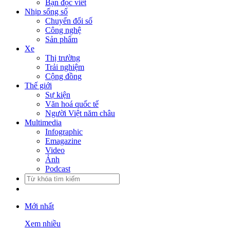
Bạn đọc viết
Nhịp sống số
Chuyển đổi số
Công nghệ
Sản phẩm
Xe
Thị trường
Trải nghiệm
Cộng đồng
Thế giới
Sự kiện
Văn hoá quốc tế
Người Việt năm châu
Multimedia
Infographic
Emagazine
Video
Ảnh
Podcast
Mới nhất
Xem nhiều