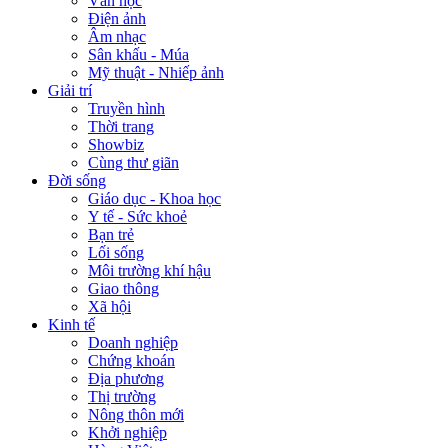
Văn học
Điện ảnh
Âm nhạc
Sân khấu - Múa
Mỹ thuật - Nhiếp ảnh
Giải trí
Truyền hình
Thời trang
Showbiz
Cùng thư giãn
Đời sống
Giáo dục - Khoa học
Y tế - Sức khoẻ
Bạn trẻ
Lối sống
Môi trường khí hậu
Giao thông
Xã hội
Kinh tế
Doanh nghiệp
Chứng khoán
Địa phương
Thị trường
Nông thôn mới
Khởi nghiệp