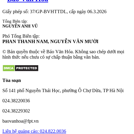
Film điện thông minh
Giấy phép số: 37/GP-BVHTTDL, cấp ngày 06.3.2026
Suanhatrongoiantam chuyên
sửa nhà giá rẻ
Tổng Biên tập:
NGUYỄN ANH VŨ
thiết kế thi công phòng khách gò vấp
Phó Tổng Biên tập:
Dự án Elyse Island
Nam Long
PHAN THANH NAM, NGUYỄN VĂN MƯỜI
© Bản quyền thuộc về Báo Văn Hóa. Không sao chép dưới mọi
hình thức nếu chưa có sự chấp thuận bằng văn bản.
Tòa soạn
Số 141 phố Nguyễn Thái Học, phường Ô Chợ Dừa, TP Hà Nội
024.38220036
024.38229302
baovanhoa@fpt.vn
Liên hệ quảng cáo: 024.822.0036