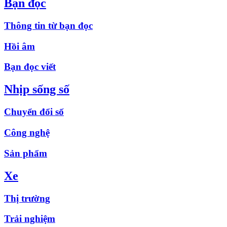
Bạn đọc
Thông tin từ bạn đọc
Hồi âm
Bạn đọc viết
Nhịp sống số
Chuyển đổi số
Công nghệ
Sản phẩm
Xe
Thị trường
Trải nghiệm