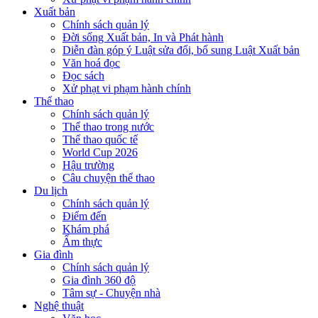
Xuất bản
Chính sách quản lý
Đời sống Xuất bản, In và Phát hành
Diễn đàn góp ý Luật sửa đổi, bổ sung Luật Xuất bản
Văn hoá đọc
Đọc sách
Xử phạt vi phạm hành chính
Thể thao
Chính sách quản lý
Thể thao trong nước
Thể thao quốc tế
World Cup 2026
Hậu trường
Câu chuyện thể thao
Du lịch
Chính sách quản lý
Điểm đến
Khám phá
Ẩm thực
Gia đình
Chính sách quản lý
Gia đình 360 độ
Tâm sự - Chuyện nhà
Nghệ thuật