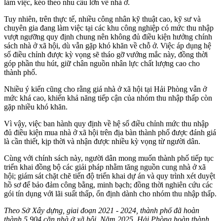
làm việc, kéo theo nhu cầu lớn về nhà ở.
Tuy nhiên, trên thực tế, nhiều công nhân kỹ thuật cao, kỹ sư và
chuyên gia đang làm việc tại các khu công nghiệp có mức thu nhập
vượt ngưỡng quy định chung nên không đủ điều kiện hưởng chính
sách nhà ở xã hội, dù vẫn gặp khó khăn về chỗ ở. Việc áp dụng hệ
số điều chỉnh được kỳ vọng sẽ tháo gỡ vướng mắc này, đồng thời
góp phần thu hút, giữ chân nguồn nhân lực chất lượng cao cho
thành phố.
Nhiều ý kiến cũng cho rằng giá nhà ở xã hội tại Hải Phòng vẫn ở
mức khá cao, khiến khả năng tiếp cận của nhóm thu nhập thấp còn
gặp nhiều khó khăn.
Vì vậy, việc ban hành quy định về hệ số điều chỉnh mức thu nhập
đủ điều kiện mua nhà ở xã hội trên địa bàn thành phố được đánh giá
là cần thiết, kịp thời và nhận được nhiều kỳ vọng từ người dân.
Cùng với chính sách này, người dân mong muốn thành phố tiếp tục
triển khai đồng bộ các giải pháp nhằm tăng nguồn cung nhà ở xã
hội; giám sát chặt chẽ tiến độ triển khai dự án và quy trình xét duyệt
hồ sơ để bảo đảm công bằng, minh bạch; đồng thời nghiên cứu các
gói tín dụng với lãi suất thấp, ổn định dành cho nhóm thu nhập thấp.
Theo Sở Xây dựng, giai đoạn 2021 - 2024, thành phố đã hoàn
thành 5.904 căn nhà ở xã hội. Năm 2025, Hải Phòng hoàn thành