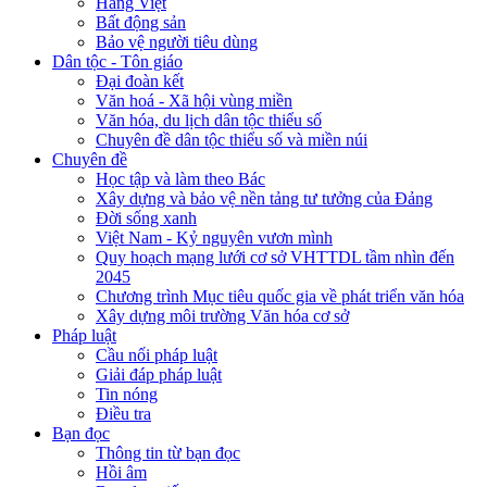
Hàng Việt
Bất động sản
Bảo vệ người tiêu dùng
Dân tộc - Tôn giáo
Đại đoàn kết
Văn hoá - Xã hội vùng miền
Văn hóa, du lịch dân tộc thiểu số
Chuyên đề dân tộc thiểu số và miền núi
Chuyên đề
Học tập và làm theo Bác
Xây dựng và bảo vệ nền tảng tư tưởng của Đảng
Đời sống xanh
Việt Nam - Kỷ nguyên vươn mình
Quy hoạch mạng lưới cơ sở VHTTDL tầm nhìn đến
2045
Chương trình Mục tiêu quốc gia về phát triển văn hóa
Xây dựng môi trường Văn hóa cơ sở
Pháp luật
Cầu nối pháp luật
Giải đáp pháp luật
Tin nóng
Điều tra
Bạn đọc
Thông tin từ bạn đọc
Hồi âm