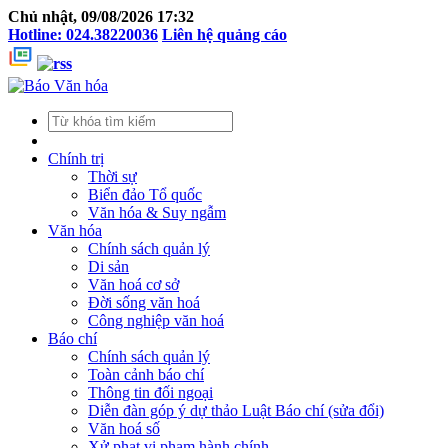
Chủ nhật, 09/08/2026 17:32
Hotline: 024.38220036
Liên hệ quảng cáo
Chính trị
Thời sự
Biển đảo Tổ quốc
Văn hóa & Suy ngẫm
Văn hóa
Chính sách quản lý
Di sản
Văn hoá cơ sở
Đời sống văn hoá
Công nghiệp văn hoá
Báo chí
Chính sách quản lý
Toàn cảnh báo chí
Thông tin đối ngoại
Diễn đàn góp ý dự thảo Luật Báo chí (sửa đổi)
Văn hoá số
Xử phạt vi phạm hành chính