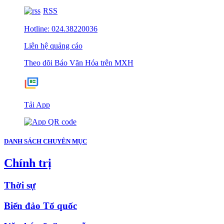
RSS
Hotline: 024.38220036
Liên hệ quảng cáo
Theo dõi Báo Văn Hóa trên MXH
Tải App
DANH SÁCH CHUYÊN MỤC
Chính trị
Thời sự
Biển đảo Tổ quốc