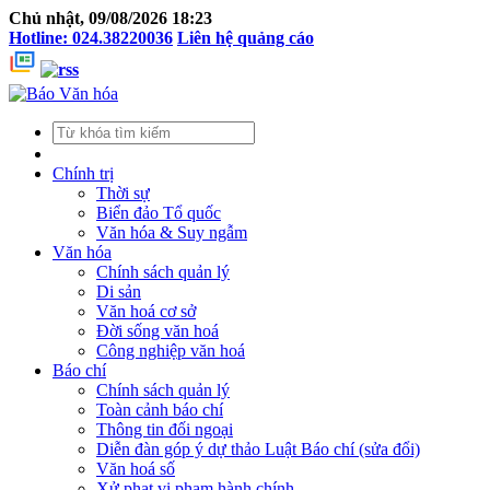
Chủ nhật, 09/08/2026 18:23
Hotline: 024.38220036
Liên hệ quảng cáo
Chính trị
Thời sự
Biển đảo Tổ quốc
Văn hóa & Suy ngẫm
Văn hóa
Chính sách quản lý
Di sản
Văn hoá cơ sở
Đời sống văn hoá
Công nghiệp văn hoá
Báo chí
Chính sách quản lý
Toàn cảnh báo chí
Thông tin đối ngoại
Diễn đàn góp ý dự thảo Luật Báo chí (sửa đổi)
Văn hoá số
Xử phạt vi phạm hành chính