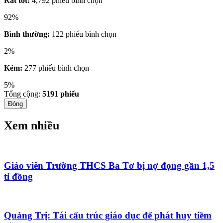
Rất tốt:
4,792 phiếu bình chọn
92%
Bình thường:
122 phiếu bình chọn
2%
Kém:
277 phiếu bình chọn
5%
Tổng cộng:
5191
phiếu
Đóng
Xem nhiều
Giáo viên Trường THCS Ba Tơ bị nợ đọng gần 1,5
tỉ đồng
Quảng Trị: Tái cấu trúc giáo dục để phát huy tiềm