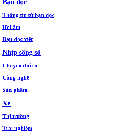
Bạn đọc
Thông tin từ bạn đọc
Hồi âm
Bạn đọc viết
Nhịp sống số
Chuyển đổi số
Công nghệ
Sản phẩm
Xe
Thị trường
Trải nghiệm