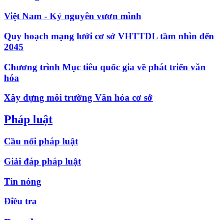
Việt Nam - Kỷ nguyên vươn mình
Quy hoạch mạng lưới cơ sở VHTTDL tầm nhìn đến
2045
Chương trình Mục tiêu quốc gia về phát triển văn
hóa
Xây dựng môi trường Văn hóa cơ sở
Pháp luật
Cầu nối pháp luật
Giải đáp pháp luật
Tin nóng
Điều tra