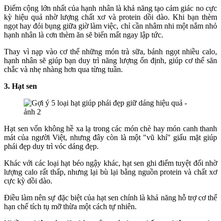
Điểm cộng lớn nhất của hạnh nhân là khả năng tạo cảm giác no cực
kỳ hiệu quả nhờ lượng chất xơ và protein dồi dào. Khi bạn thèm
ngọt hay đói bụng giữa giờ làm việc, chỉ cần nhâm nhi một nắm nhỏ
hạnh nhân là cơn thèm ăn sẽ biến mất ngay lập tức.
Thay vì nạp vào cơ thể những món trà sữa, bánh ngọt nhiều calo,
hạnh nhân sẽ giúp bạn duy trì năng lượng ổn định, giúp cơ thể săn
chắc và nhẹ nhàng hơn qua từng tuần.
3. Hạt sen
Hạt sen vốn không hề xa lạ trong các món chè hay món canh thanh
mát của người Việt, nhưng đây còn là một "vũ khí" giấu mặt giúp
phái đẹp duy trì vóc dáng đẹp.
Khác với các loại hạt béo ngậy khác, hạt sen ghi điểm tuyệt đối nhờ
lượng calo rất thấp, nhưng lại bù lại bằng nguồn protein và chất xơ
cực kỳ dồi dào.
Điều làm nên sự đặc biệt của hạt sen chính là khả năng hỗ trợ cơ thể
hạn chế tích tụ mỡ thừa một cách tự nhiên.