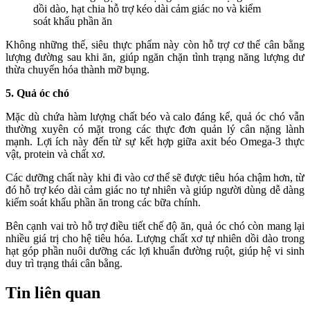
dồi dào, hạt chia hỗ trợ kéo dài cảm giác no và kiểm
soát khẩu phần ăn
Không những thế, siêu thực phẩm này còn hỗ trợ cơ thể cân bằng
lượng đường sau khi ăn, giúp ngăn chặn tình trạng năng lượng dư
thừa chuyển hóa thành mỡ bụng.
5. Quả óc chó
Mặc dù chứa hàm lượng chất béo và calo đáng kể, quả óc chó vẫn
thường xuyên có mặt trong các thực đơn quản lý cân nặng lành
mạnh. Lợi ích này đến từ sự kết hợp giữa axit béo Omega-3 thực
vật, protein và chất xơ.
Các dưỡng chất này khi đi vào cơ thể sẽ được tiêu hóa chậm hơn, từ
đó hỗ trợ kéo dài cảm giác no tự nhiên và giúp người dùng dễ dàng
kiểm soát khẩu phần ăn trong các bữa chính.
Bên cạnh vai trò hỗ trợ điều tiết chế độ ăn, quả óc chó còn mang lại
nhiều giá trị cho hệ tiêu hóa. Lượng chất xơ tự nhiên dồi dào trong
hạt góp phần nuôi dưỡng các lợi khuẩn đường ruột, giúp hệ vi sinh
duy trì trạng thái cân bằng.
Tin liên quan