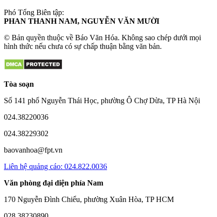
Phó Tổng Biên tập:
PHAN THANH NAM, NGUYỄN VĂN MƯỜI
© Bản quyền thuộc về Báo Văn Hóa. Không sao chép dưới mọi
hình thức nếu chưa có sự chấp thuận bằng văn bản.
Tòa soạn
Số 141 phố Nguyễn Thái Học, phường Ô Chợ Dừa, TP Hà Nội
024.38220036
024.38229302
baovanhoa@fpt.vn
Liên hệ quảng cáo: 024.822.0036
Văn phòng đại diện phía Nam
170 Nguyễn Đình Chiểu, phường Xuân Hòa, TP HCM
028.38230890