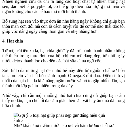
Nhiều nghiên cứu đã chỉ ra rằng các hoạt chất tự nhiên trong hạt
sen, đặc biệt là polyphenol, có thể giúp điều hòa lượng mỡ máu và
ngăn không cho các tế bào mỡ mới hình thành.
Bổ sung hạt sen vào thực đơn ăn nhẹ hằng ngày không chỉ giúp bạn
thỏa mãn cơn đói mà còn là cách tuyệt vời để cơ thể đào thải độc tố,
giúp vóc dáng ngày càng thon gọn và nhẹ nhàng hơn.
4.
Hạt chia
Từ một cái tên xa lạ, hạt chia giờ đây đã trở thành thành phần không
thể thiếu trong thực đơn của hội chị em mê dáng đẹp, từ những ly
nước detox thanh lọc cho đến các bát sữa chua ngũ cốc.
Sức hút của những hạt đen nhỏ bé này đến từ nguồn chất xơ hòa
tan, protein và chất béo lành mạnh Omega-3 dồi dào.
Điểm thú vị
nhất của hạt chia là khả năng ngậm nước và nở to gấp nhiều lần, tạo
thành một lớp gel tự nhiên trong dạ dày.
Nhờ vậy, chỉ cần một muỗng nhỏ hạt chia cũng đủ giúp bạn cảm
thấy no lâu, hạn chế tối đa cảm giác thèm ăn vặt hay ăn quá đà trong
bữa chính.
Nhờ khả năng ngậm nước tạo gel và hàm lượng chất xơ