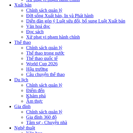
Xuất bản
Chính sách quản lý
Đời sống Xuất bản, In và Phát hành
Diễn đàn góp ý Luật sửa đổi, bổ sung Luật Xuất bản
Văn hoá đọc
Đọc sách
Xử phạt vi phạm hành chính
Thể thao
Chính sách quản lý
Thể thao trong nước
Thể thao quốc tế
World Cup 2026
Hậu trường
Câu chuyện thể thao
Du lịch
Chính sách quản lý
Điểm đến
Khám phá
Ẩm thực
Gia đình
Chính sách quản lý
Gia đình 360 độ
Tâm sự - Chuyện nhà
Nghệ thuật