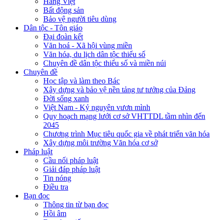
Hàng Việt
Bất động sản
Bảo vệ người tiêu dùng
Dân tộc - Tôn giáo
Đại đoàn kết
Văn hoá - Xã hội vùng miền
Văn hóa, du lịch dân tộc thiểu số
Chuyên đề dân tộc thiểu số và miền núi
Chuyên đề
Học tập và làm theo Bác
Xây dựng và bảo vệ nền tảng tư tưởng của Đảng
Đời sống xanh
Việt Nam - Kỷ nguyên vươn mình
Quy hoạch mạng lưới cơ sở VHTTDL tầm nhìn đến
2045
Chương trình Mục tiêu quốc gia về phát triển văn hóa
Xây dựng môi trường Văn hóa cơ sở
Pháp luật
Cầu nối pháp luật
Giải đáp pháp luật
Tin nóng
Điều tra
Bạn đọc
Thông tin từ bạn đọc
Hồi âm