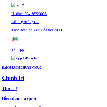
RSS
Hotline: 024.38220036
Liên hệ quảng cáo
Theo dõi Báo Văn Hóa trên MXH
Tải App
DANH SÁCH CHUYÊN MỤC
Chính trị
Thời sự
Biển đảo Tổ quốc