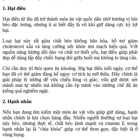
1. Hạt điều
Hạt điều từ lâu đã trở thành món ăn vặt quốc dân nhờ hương vị bùi
béo đặc trưng, nhưng ít ai biết đây là vũ khí giữ dáng cực kỳ lợi
hại.
Loại hạt này rất giàu chất béo không bão hòa, hỗ trợ giảm
cholesterol xấu và tăng cường sức khỏe tim mạch hiệu quả. Với
nguồn năng lượng dồi dào và chất xơ thiết yếu, hạt điều giúp phái
đẹp dễ dàng lấp đầy chiếc bụng đói giữa buổi mà không lo tăng cân.
C
hỉ cần duy trì thói quen ăn khoảng 30g hạt điều mỗi ngày, cơ thể
bạn đã có thể giảm đáng kể nguy cơ tích tụ mỡ thừa.
Đây chính là
giải pháp lý tưởng để vừa chiều lòng vị giác, vừa giữ được nét
mảnh mai tự nhiên mà không cần ép mình vào những chế độ ăn
kiêng quá nghiêm ngặt.
2. Hạnh nhân
Nếu bạn đang tìm kiếm một món ăn vặt vừa giúp giữ dáng, hạnh
nhân chính là lựa chọn hàng đầu. Nhiều người thường sợ loại hạt
này béo, nhưng thực tế, chất béo lành mạnh và vitamin E trong
hạnh nhân lại là "chìa khóa" giúp cơ thể thon gọn, đặc biệt là ở
vùng bụng.