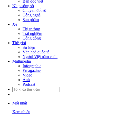
Bạn đọc viết
Nhịp sống số
Chuyển đổi số
Công nghệ
Sản phẩm
Xe
Thị trường
Trải nghiệm
Cộng đồng
Thế giới
Sự kiện
Văn hoá quốc tế
Người Việt năm châu
Multimedia
Infographic
Emagazine
Video
Ảnh
Podcast
Mới nhất
Xem nhiều