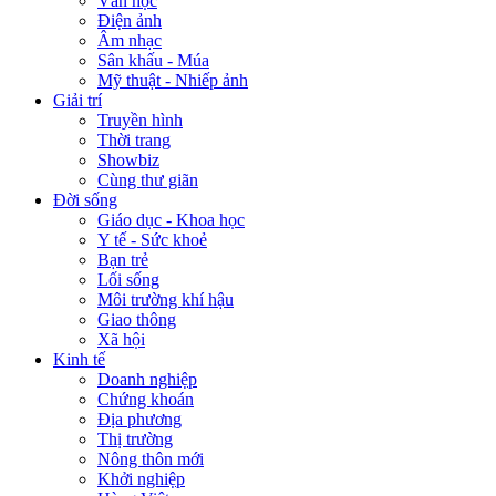
Văn học
Điện ảnh
Âm nhạc
Sân khấu - Múa
Mỹ thuật - Nhiếp ảnh
Giải trí
Truyền hình
Thời trang
Showbiz
Cùng thư giãn
Đời sống
Giáo dục - Khoa học
Y tế - Sức khoẻ
Bạn trẻ
Lối sống
Môi trường khí hậu
Giao thông
Xã hội
Kinh tế
Doanh nghiệp
Chứng khoán
Địa phương
Thị trường
Nông thôn mới
Khởi nghiệp