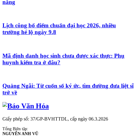
năng
Lịch công bố điểm chuẩn đại học 2026, nhiều
trường hé lộ ngày 9.8
Mã định danh học sinh chưa được xác thực: Phụ
huynh kiểm tra ở đâu?
Quảng Ngãi: Từ cuốn sổ ký ức, tìm đường đưa liệt sĩ
trở về
Giấy phép số: 37/GP-BVHTTDL, cấp ngày 06.3.2026
Tổng Biên tập:
NGUYỄN ANH VŨ