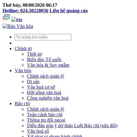
Thứ bảy, 08/08/2026 06:17
Hotline: 024.38220036
Liên hệ quảng cáo
Chính trị
Thời sự
Biển đảo Tổ quốc
Văn hóa & Suy ngẫm
Văn hóa
Chính sách quản lý
Di sản
Văn hoá cơ sở
Đời sống văn hoá
Công nghiệp văn hoá
Báo chí
Chính sách quản lý
Toàn cảnh báo chí
Thông tin đối ngoại
Diễn đàn góp ý dự thảo Luật Báo chí (sửa đổi)
Văn hoá số
Xử phạt vi phạm hành chính