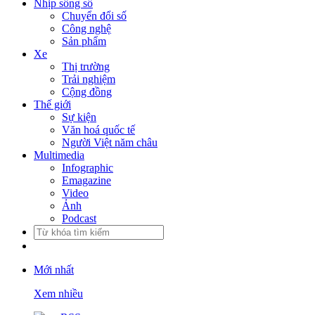
Nhịp sống số
Chuyển đổi số
Công nghệ
Sản phẩm
Xe
Thị trường
Trải nghiệm
Cộng đồng
Thế giới
Sự kiện
Văn hoá quốc tế
Người Việt năm châu
Multimedia
Infographic
Emagazine
Video
Ảnh
Podcast
Mới nhất
Xem nhiều