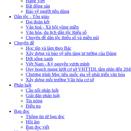
Hàng Việt
Bất động sản
Bảo vệ người tiêu dùng
Dân tộc - Tôn giáo
Đại đoàn kết
Văn hoá - Xã hội vùng miền
Văn hóa, du lịch dân tộc thiểu số
Chuyên đề dân tộc thiểu số và miền núi
Chuyên đề
Học tập và làm theo Bác
Xây dựng và bảo vệ nền tảng tư tưởng của Đảng
Đời sống xanh
Việt Nam - Kỷ nguyên vươn mình
Quy hoạch mạng lưới cơ sở VHTTDL tầm nhìn đến 204
Chương trình Mục tiêu quốc gia về phát triển văn hóa
Xây dựng môi trường Văn hóa cơ sở
Pháp luật
Cầu nối pháp luật
Giải đáp pháp luật
Tin nóng
Điều tra
Bạn đọc
Thông tin từ bạn đọc
Hồi âm
Bạn đọc viết