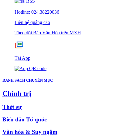
RSS
Hotline: 024.38220036
Liên hệ quảng cáo
Theo dõi Báo Văn Hóa trên MXH
Tải App
DANH SÁCH CHUYÊN MỤC
Chính trị
Thời sự
Biển đảo Tổ quốc
Văn hóa & Suy ngẫm