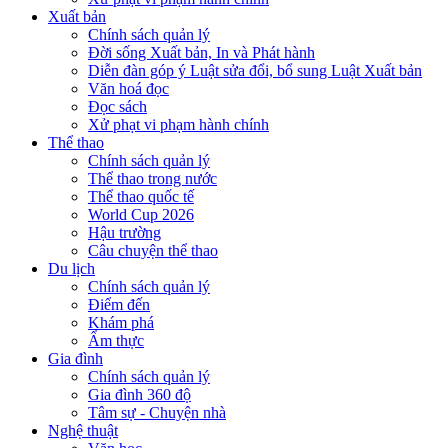
Xuất bản
Chính sách quản lý
Đời sống Xuất bản, In và Phát hành
Diễn đàn góp ý Luật sửa đổi, bổ sung Luật Xuất bản
Văn hoá đọc
Đọc sách
Xử phạt vi phạm hành chính
Thể thao
Chính sách quản lý
Thể thao trong nước
Thể thao quốc tế
World Cup 2026
Hậu trường
Câu chuyện thể thao
Du lịch
Chính sách quản lý
Điểm đến
Khám phá
Ẩm thực
Gia đình
Chính sách quản lý
Gia đình 360 độ
Tâm sự - Chuyện nhà
Nghệ thuật