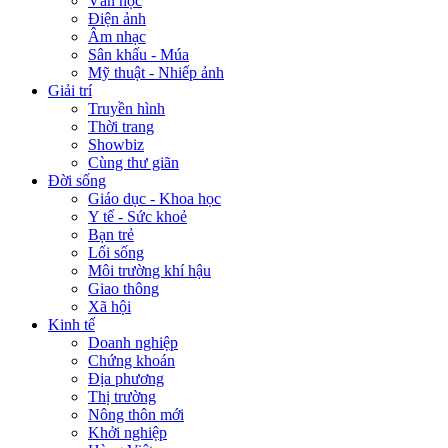
Văn học
Điện ảnh
Âm nhạc
Sân khấu - Múa
Mỹ thuật - Nhiếp ảnh
Giải trí
Truyền hình
Thời trang
Showbiz
Cùng thư giãn
Đời sống
Giáo dục - Khoa học
Y tế - Sức khoẻ
Bạn trẻ
Lối sống
Môi trường khí hậu
Giao thông
Xã hội
Kinh tế
Doanh nghiệp
Chứng khoán
Địa phương
Thị trường
Nông thôn mới
Khởi nghiệp