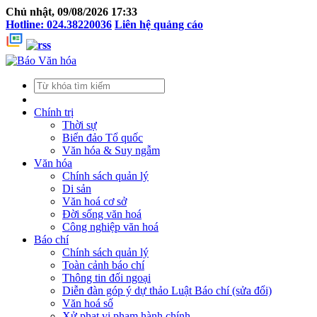
Chủ nhật, 09/08/2026 17:33
Hotline: 024.38220036
Liên hệ quảng cáo
Chính trị
Thời sự
Biển đảo Tổ quốc
Văn hóa & Suy ngẫm
Văn hóa
Chính sách quản lý
Di sản
Văn hoá cơ sở
Đời sống văn hoá
Công nghiệp văn hoá
Báo chí
Chính sách quản lý
Toàn cảnh báo chí
Thông tin đối ngoại
Diễn đàn góp ý dự thảo Luật Báo chí (sửa đổi)
Văn hoá số
Xử phạt vi phạm hành chính