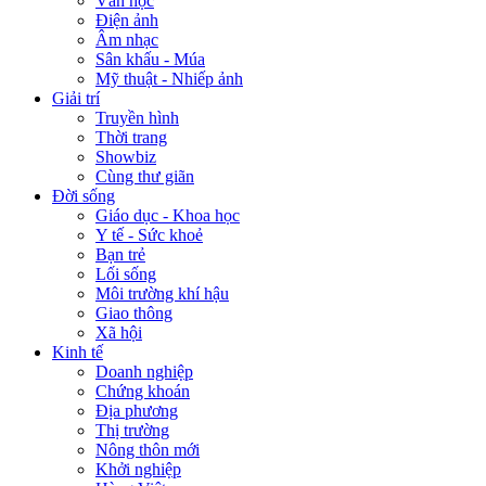
Văn học
Điện ảnh
Âm nhạc
Sân khấu - Múa
Mỹ thuật - Nhiếp ảnh
Giải trí
Truyền hình
Thời trang
Showbiz
Cùng thư giãn
Đời sống
Giáo dục - Khoa học
Y tế - Sức khoẻ
Bạn trẻ
Lối sống
Môi trường khí hậu
Giao thông
Xã hội
Kinh tế
Doanh nghiệp
Chứng khoán
Địa phương
Thị trường
Nông thôn mới
Khởi nghiệp