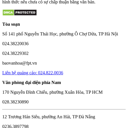
hình thức nếu chưa có sự chấp thuận bằng văn bản.
Tòa soạn
Số 141 phố Nguyễn Thái Học, phường Ô Chợ Dừa, TP Hà Nội
024.38220036
024.38229302
baovanhoa@fpt.vn
Liên hệ quảng cáo: 024.822.0036
Văn phòng đại diện phía Nam
170 Nguyễn Đình Chiểu, phường Xuân Hòa, TP HCM
028.38230890
12 Trương Hán Siêu, phường An Hải, TP Đà Nẵng
0236.3897798