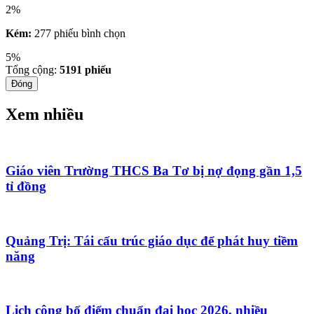
2%
Kém:
277 phiếu bình chọn
5%
Tổng cộng:
5191
phiếu
Đóng
Xem nhiều
Giáo viên Trường THCS Ba Tơ bị nợ đọng gần 1,5
tỉ đồng
Quảng Trị: Tái cấu trúc giáo dục để phát huy tiềm
năng
Lịch công bố điểm chuẩn đại học 2026, nhiều