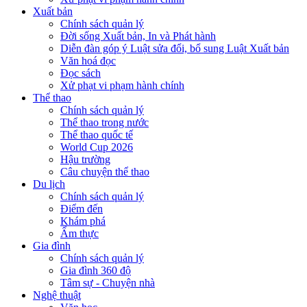
Xuất bản
Chính sách quản lý
Đời sống Xuất bản, In và Phát hành
Diễn đàn góp ý Luật sửa đổi, bổ sung Luật Xuất bản
Văn hoá đọc
Đọc sách
Xử phạt vi phạm hành chính
Thể thao
Chính sách quản lý
Thể thao trong nước
Thể thao quốc tế
World Cup 2026
Hậu trường
Câu chuyện thể thao
Du lịch
Chính sách quản lý
Điểm đến
Khám phá
Ẩm thực
Gia đình
Chính sách quản lý
Gia đình 360 độ
Tâm sự - Chuyện nhà
Nghệ thuật