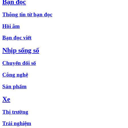
Bạn đọc
Thông tin từ bạn đọc
Hồi âm
Bạn đọc viết
Nhịp sống số
Chuyển đổi số
Công nghệ
Sản phẩm
Xe
Thị trường
Trải nghiệm