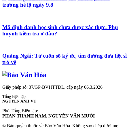
trường hé lộ ngày 9.8
Mã định danh học sinh chưa được xác thực: Phụ
huynh kiểm tra ở đâu?
Quảng Ngãi: Từ cuốn sổ ký ức, tìm đường đưa liệt sĩ
trở về
Giấy phép số: 37/GP-BVHTTDL, cấp ngày 06.3.2026
Tổng Biên tập:
NGUYỄN ANH VŨ
Phó Tổng Biên tập:
PHAN THANH NAM, NGUYỄN VĂN MƯỜI
© Bản quyền thuộc về Báo Văn Hóa. Không sao chép dưới mọi