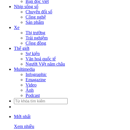
Bạn đọc viết
Nhịp sống số
Chuyển đổi số
Công nghệ
Sản phẩm
Xe
Thị trường
Trải nghiệm
Cộng đồng
Thế giới
Sự kiện
Văn hoá quốc tế
Người Việt năm châu
Multimedia
Infographic
Emagazine
Video
Ảnh
Podcast
Mới nhất
Xem nhiều