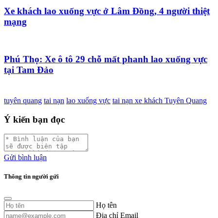
Xe khách lao xuống vực ở Lâm Đồng, 4 người thiệt
mạng
Phú Thọ: Xe ô tô 29 chỗ mất phanh lao xuống vực
tại Tam Đảo
tuyên quang
tai nạn
lao xuống vực
tai nạn xe khách Tuyên Quang
Ý kiến bạn đọc
Gửi bình luận
Thông tin người gửi
Họ tên
Địa chỉ Email