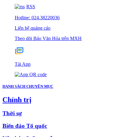
RSS
Hotline: 024.38220036
Liên hệ quảng cáo
Theo dõi Báo Văn Hóa trên MXH
Tải App
DANH SÁCH CHUYÊN MỤC
Chính trị
Thời sự
Biển đảo Tổ quốc