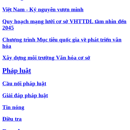
Việt Nam - Kỷ nguyên vươn mình
Quy hoạch mạng lưới cơ sở VHTTDL tầm nhìn đến
2045
Chương trình Mục tiêu quốc gia về phát triển văn
hóa
Xây dựng môi trường Văn hóa cơ sở
Pháp luật
Cầu nối pháp luật
Giải đáp pháp luật
Tin nóng
Điều tra