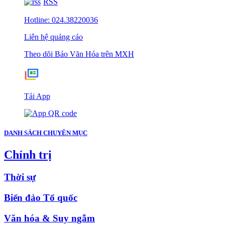
RSS
Hotline: 024.38220036
Liên hệ quảng cáo
Theo dõi Báo Văn Hóa trên MXH
Tải App
DANH SÁCH CHUYÊN MỤC
Chính trị
Thời sự
Biển đảo Tổ quốc
Văn hóa & Suy ngẫm