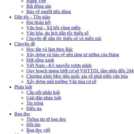
Hàng Việt
Bất động sản
Bảo vệ người tiêu dùng
Dân tộc - Tôn giáo
Đại đoàn kết
Văn hoá - Xã hội vùng miền
Văn hóa, du lịch dân tộc thiểu số
Chuyên đề dân tộc thiểu số và miền núi
Chuyên đề
Học tập và làm theo Bác
Xây dựng và bảo vệ nền tảng tư tưởng của Đảng
Đời sống xanh
Việt Nam - Kỷ nguyên vươn mình
Quy hoạch mạng lưới cơ sở VHTTDL tầm nhìn đến 204
Chương trình Mục tiêu quốc gia về phát triển văn hóa
Xây dựng môi trường Văn hóa cơ sở
Pháp luật
Cầu nối pháp luật
Giải đáp pháp luật
Tin nóng
Điều tra
Bạn đọc
Thông tin từ bạn đọc
Hồi âm
Bạn đọc viết