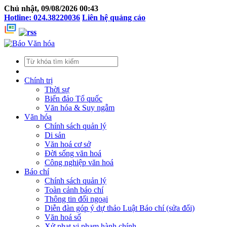
Chủ nhật, 09/08/2026 00:43
Hotline: 024.38220036
Liên hệ quảng cáo
Chính trị
Thời sự
Biển đảo Tổ quốc
Văn hóa & Suy ngẫm
Văn hóa
Chính sách quản lý
Di sản
Văn hoá cơ sở
Đời sống văn hoá
Công nghiệp văn hoá
Báo chí
Chính sách quản lý
Toàn cảnh báo chí
Thông tin đối ngoại
Diễn đàn góp ý dự thảo Luật Báo chí (sửa đổi)
Văn hoá số
Xử phạt vi phạm hành chính