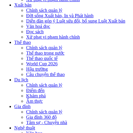
Xuất bản
Chính sách quản lý
Đời sống Xuất bản, In và Phát hành
Diễn đàn góp ý Luật sửa đổi, bổ sung Luật Xuất bản
Văn hoá đọc
Đọc sách
Xử phạt vi phạm hành chính
Thể thao
Chính sách quản lý
Thể thao trong nước
Thể thao quốc tế
World Cup 2026
Hậu trường
Câu chuyện thể thao
Du lịch
Chính sách quản lý
Điểm đến
Khám phá
Ẩm thực
Gia đình
Chính sách quản lý
Gia đình 360 độ
Tâm sự - Chuyện nhà
Nghệ thuật