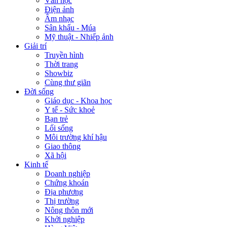
Văn học
Điện ảnh
Âm nhạc
Sân khấu - Múa
Mỹ thuật - Nhiếp ảnh
Giải trí
Truyền hình
Thời trang
Showbiz
Cùng thư giãn
Đời sống
Giáo dục - Khoa học
Y tế - Sức khoẻ
Bạn trẻ
Lối sống
Môi trường khí hậu
Giao thông
Xã hội
Kinh tế
Doanh nghiệp
Chứng khoán
Địa phương
Thị trường
Nông thôn mới
Khởi nghiệp