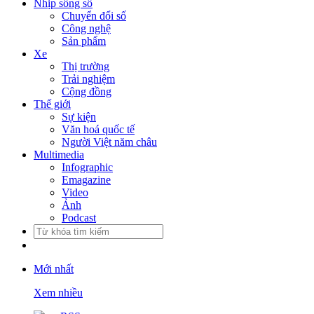
Nhịp sống số
Chuyển đổi số
Công nghệ
Sản phẩm
Xe
Thị trường
Trải nghiệm
Cộng đồng
Thế giới
Sự kiện
Văn hoá quốc tế
Người Việt năm châu
Multimedia
Infographic
Emagazine
Video
Ảnh
Podcast
Mới nhất
Xem nhiều