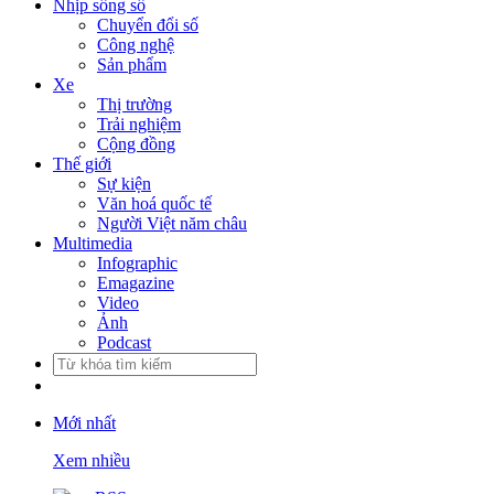
Nhịp sống số
Chuyển đổi số
Công nghệ
Sản phẩm
Xe
Thị trường
Trải nghiệm
Cộng đồng
Thế giới
Sự kiện
Văn hoá quốc tế
Người Việt năm châu
Multimedia
Infographic
Emagazine
Video
Ảnh
Podcast
Mới nhất
Xem nhiều