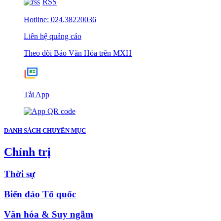
RSS
Hotline: 024.38220036
Liên hệ quảng cáo
Theo dõi Báo Văn Hóa trên MXH
Tải App
DANH SÁCH CHUYÊN MỤC
Chính trị
Thời sự
Biển đảo Tổ quốc
Văn hóa & Suy ngẫm