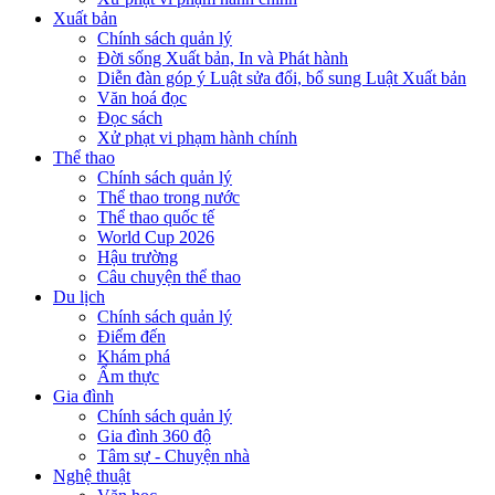
Xuất bản
Chính sách quản lý
Đời sống Xuất bản, In và Phát hành
Diễn đàn góp ý Luật sửa đổi, bổ sung Luật Xuất bản
Văn hoá đọc
Đọc sách
Xử phạt vi phạm hành chính
Thể thao
Chính sách quản lý
Thể thao trong nước
Thể thao quốc tế
World Cup 2026
Hậu trường
Câu chuyện thể thao
Du lịch
Chính sách quản lý
Điểm đến
Khám phá
Ẩm thực
Gia đình
Chính sách quản lý
Gia đình 360 độ
Tâm sự - Chuyện nhà
Nghệ thuật