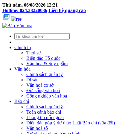
Thứ năm, 06/08/2026 12:21
Hotline: 024.38220036
Liên hệ quảng cáo
Chính trị
Thời sự
Biển đảo Tổ quốc
Văn hóa & Suy ngẫm
Văn hóa
Chính sách quản lý
Di sản
Văn hoá cơ sở
Đời sống văn hoá
Công nghiệp văn hoá
Báo chí
Chính sách quản lý
Toàn cảnh báo chí
Thông tin đối ngoại
Diễn đàn góp ý dự thảo Luật Báo chí (sửa đổi)
Văn hoá số
Xử phạt vi phạm hành chính