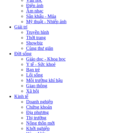
Văn học
Điện ảnh
Âm nhạc
Sân khấu - Múa
Mỹ thuật - Nhiếp ảnh
Giải trí
Truyền hình
Thời trang
Showbiz
Cùng thư giãn
Đời sống
Giáo dục - Khoa học
Y tế - Sức khoẻ
Bạn trẻ
Lối sống
Môi trường khí hậu
Giao thông
Xã hội
Kinh tế
Doanh nghiệp
Chứng khoán
Địa phương
Thị trường
Nông thôn mới
Khởi nghiệp