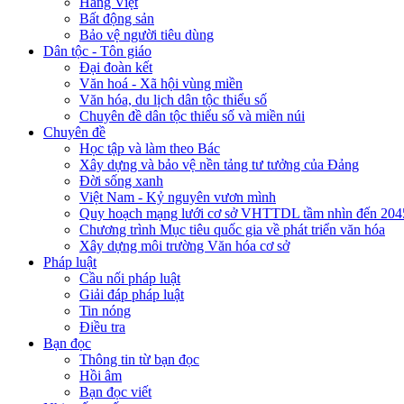
Hàng Việt
Bất động sản
Bảo vệ người tiêu dùng
Dân tộc - Tôn giáo
Đại đoàn kết
Văn hoá - Xã hội vùng miền
Văn hóa, du lịch dân tộc thiểu số
Chuyên đề dân tộc thiểu số và miền núi
Chuyên đề
Học tập và làm theo Bác
Xây dựng và bảo vệ nền tảng tư tưởng của Đảng
Đời sống xanh
Việt Nam - Kỷ nguyên vươn mình
Quy hoạch mạng lưới cơ sở VHTTDL tầm nhìn đến 204
Chương trình Mục tiêu quốc gia về phát triển văn hóa
Xây dựng môi trường Văn hóa cơ sở
Pháp luật
Cầu nối pháp luật
Giải đáp pháp luật
Tin nóng
Điều tra
Bạn đọc
Thông tin từ bạn đọc
Hồi âm
Bạn đọc viết