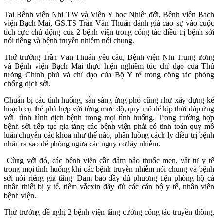
Tại Bệnh viện Nhi TW và Viện Y học Nhiệt đới, Bệnh viện Bạch
viện Bạch Mai, GS.TS Trần Văn Thuấn đánh giá cao sự vào cuộc
tích cực chủ động của 2 bệnh viện trong công tác điều trị bệnh sởi
nói riêng và bệnh truyễn nhiễm nói chung.
Thứ trưởng Trần Văn Thuấn yêu cầu, Bệnh viện Nhi Trung ương
và Bệnh viện Bạch Mai thực hiện nghiêm túc chỉ đạo của Thủ
tướng Chính phủ và chỉ đạo của Bộ Y tế trong công tác phòng
chống dịch sởi.
Chuẩn bị các tình huống, sẵn sàng ứng phó cũng như xây dựng kế
hoạch cụ thể phù hợp với từng mức độ, quy mô để kịp thời đáp ứng
với tình hình dịch bệnh trong mọi tình huống. Trong trường hợp
bệnh sởi tiếp tục gia tăng các bệnh viện phải có tính toán quy mô
luân chuyển các khoa như thế nào, phân luồng cách ly điều trị bệnh
nhân ra sao để phòng ngừa các nguy cơ lây nhiễm.
Cùng với đó, các bệnh viện cần đảm bảo thuốc men, vật tư y tế
trong mọi tình huống khi các bệnh truyền nhiễm nói chung và bệnh
sởi nói riêng gia tăng. Đảm bảo đầy đủ phương tiện phòng hộ cá
nhân thiết bị y tế, tiêm vắcxin đầy đủ các cán bộ y tế, nhân viên
bệnh viện.
Thứ trưởng đề nghị 2 bệnh viện tăng cường công tác truyền thông,