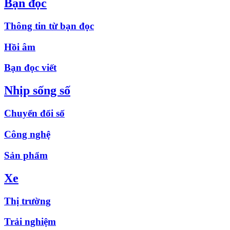
Bạn đọc
Thông tin từ bạn đọc
Hồi âm
Bạn đọc viết
Nhịp sống số
Chuyển đổi số
Công nghệ
Sản phẩm
Xe
Thị trường
Trải nghiệm