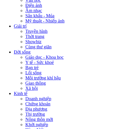
Văn học
Điện ảnh
Âm nhạc
Sân khấu - Múa
Mỹ thuật - Nhiếp ảnh
Giải trí
Truyền hình
Thời trang
Showbiz
Cùng thư giãn
Đời sống
Giáo dục - Khoa học
Y tế - Sức khoẻ
Bạn trẻ
Lối sống
Môi trường khí hậu
Giao thông
Xã hội
Kinh tế
Doanh nghiệp
Chứng khoán
Địa phương
Thị trường
Nông thôn mới
Khởi nghiệp