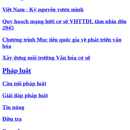
Việt Nam - Kỷ nguyên vươn mình
Quy hoạch mạng lưới cơ sở VHTTDL tầm nhìn đến
2045
Chương trình Mục tiêu quốc gia về phát triển văn
hóa
Xây dựng môi trường Văn hóa cơ sở
Pháp luật
Cầu nối pháp luật
Giải đáp pháp luật
Tin nóng
Điều tra