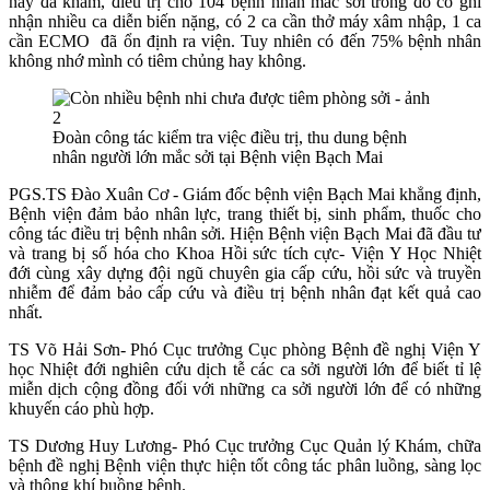
nay đã khám, điều trị cho 104 bệnh nhân mắc sởi trong đó có ghi
nhận nhiều ca diễn biến nặng, có 2 ca cần thở máy xâm nhập, 1 ca
cần ECMO đã ổn định ra viện. Tuy nhiên có đến 75% bệnh nhân
không nhớ mình có tiêm chủng hay không.
Đoàn công tác kiểm tra việc điều trị, thu dung bệnh
nhân người lớn mắc sởi tại Bệnh viện Bạch Mai
PGS.TS Đào Xuân Cơ - Giám đốc bệnh viện Bạch Mai khẳng định,
Bệnh viện đảm bảo nhân lực, trang thiết bị, sinh phẩm, thuốc cho
công tác điều trị bệnh nhân sởi. Hiện Bệnh viện Bạch Mai đã đầu tư
và trang bị số hóa cho Khoa Hồi sức tích cực- Viện Y Học Nhiệt
đới cùng xây dựng đội ngũ chuyên gia cấp cứu, hồi sức và truyền
nhiễm để đảm bảo cấp cứu và điều trị bệnh nhân đạt kết quả cao
nhất.
TS Võ Hải Sơn- Phó Cục trưởng Cục phòng Bệnh đề nghị Viện Y
học Nhiệt đới nghiên cứu dịch tễ các ca sởi người lớn để biết tỉ lệ
miễn dịch cộng đồng đối với những ca sởi người lớn để có những
khuyến cáo phù hợp.
TS Dương Huy Lương- Phó Cục trưởng Cục Quản lý Khám, chữa
bệnh đề nghị Bệnh viện thực hiện tốt công tác phân luồng, sàng lọc
và thông khí buồng bệnh.