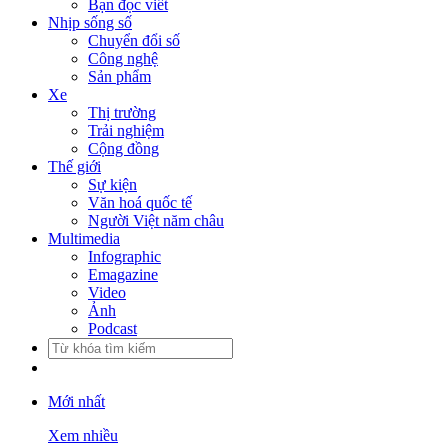
Bạn đọc viết
Nhịp sống số
Chuyển đổi số
Công nghệ
Sản phẩm
Xe
Thị trường
Trải nghiệm
Cộng đồng
Thế giới
Sự kiện
Văn hoá quốc tế
Người Việt năm châu
Multimedia
Infographic
Emagazine
Video
Ảnh
Podcast
Mới nhất
Xem nhiều