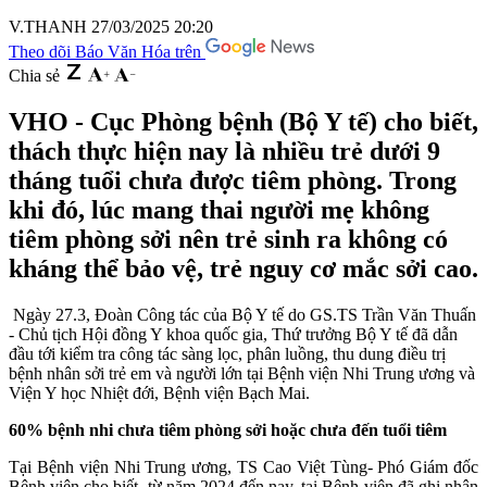
V.THANH
27/03/2025 20:20
Theo dõi Báo Văn Hóa trên
Chia sẻ
VHO - Cục Phòng bệnh (Bộ Y tế) cho biết,
thách thực hiện nay là nhiều trẻ dưới 9
tháng tuổi chưa được tiêm phòng. Trong
khi đó, lúc mang thai người mẹ không
tiêm phòng sởi nên trẻ sinh ra không có
kháng thể bảo vệ, trẻ nguy cơ mắc sởi cao.
Ngày 27.3, Đoàn Công tác của Bộ Y tế do GS.TS Trần Văn Thuấn
- Chủ tịch Hội đồng Y khoa quốc gia, Thứ trưởng Bộ Y tế đã dẫn
đầu tới kiểm tra công tác sàng lọc, phân luồng, thu dung điều trị
bệnh nhân sởi trẻ em và người lớn tại Bệnh viện Nhi Trung ương và
Viện Y học Nhiệt đới, Bệnh viện Bạch Mai.
60% bệnh nhi chưa tiêm phòng sởi hoặc chưa đến tuổi tiêm
Tại Bệnh viện Nhi Trung ương, TS Cao Việt Tùng- Phó Giám đốc
Bệnh viện cho biết, từ năm 2024 đến nay, tại Bệnh viện đã ghi nhận