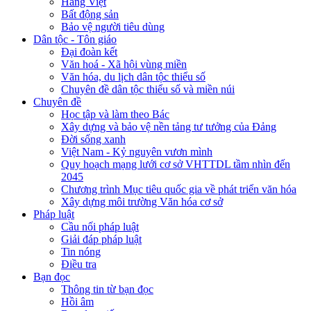
Hàng Việt
Bất động sản
Bảo vệ người tiêu dùng
Dân tộc - Tôn giáo
Đại đoàn kết
Văn hoá - Xã hội vùng miền
Văn hóa, du lịch dân tộc thiểu số
Chuyên đề dân tộc thiểu số và miền núi
Chuyên đề
Học tập và làm theo Bác
Xây dựng và bảo vệ nền tảng tư tưởng của Đảng
Đời sống xanh
Việt Nam - Kỷ nguyên vươn mình
Quy hoạch mạng lưới cơ sở VHTTDL tầm nhìn đến
2045
Chương trình Mục tiêu quốc gia về phát triển văn hóa
Xây dựng môi trường Văn hóa cơ sở
Pháp luật
Cầu nối pháp luật
Giải đáp pháp luật
Tin nóng
Điều tra
Bạn đọc
Thông tin từ bạn đọc
Hồi âm