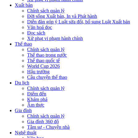
Xuất bản
Chính sách quản lý
Đời sống Xuất bản, In và Phát hành
Diễn đàn góp ý Luật sửa đổi, bổ sung Luật Xuất bản
Văn hoá đọc
Đọc sách
Xử phạt vi phạm hành chính
Thể thao
Chính sách quản lý
Thể thao trong nước
Thể thao quốc tế
World Cup 2026
Hậu trường
Câu chuyện thể thao
Du lịch
Chính sách quản lý
Điểm đến
Khám phá
Ẩm thực
Gia đình
Chính sách quản lý
Gia đình 360 độ
Tâm sự - Chuyện nhà
Nghệ thuật