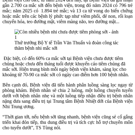
gần 2.700 ca mắc sởi đến bệnh viện, trong đó năm 2024 có 796 trẻ
mắc; năm 2025 có 1.894 trẻ mắc; và 13 ca tử vong do biến chứng
hoặc mắc trên các bệnh lý phức tạp như viêm phổi, đẻ non, rối loạn
chuyển hóa, teo đường mật, viêm màng não, teo đường mật...
Thứ trưởng Bộ Y tế Trần Văn Thuấn và đoàn công tác
thăm bệnh nhi mắc sởi
Đặc biệt, có đến 60% ca mắc sởi tại Bệnh viện chưa được tiêm
chủng hoặc chưa đến tháng tuổi được khuyến cáo tiêm chủng đã
mắc sởi. Hiện trung bình mỗi ngày bệnh viện khám, sàng lọc cho
khoảng từ 70-90 ca mắc sởi có ngày cao điểm hơn 100 bệnh nhân.
Bên cạnh đó, Bệnh viện đã tiến hành phân luồng sàng lọc ngay từ
phòng khám. Bệnh nhân sẽ chia 2 luồng, một luồng chuyển tuyến
dưới với bệnh nhân nhẹ và một luồng tiếp nhận điều trị bệnh nhân
nặng đưa sang điều trị tại Trung tâm Bệnh Nhiệt đới của Bệnh viện
Nhi Trung ương.
“Thời gian tới, nếu bệnh sởi tăng nhanh, bệnh viện cũng sẻ cố gắng
triển khai đón tiếp, thu dung điều trị và tích cực hỗ trợ chuyên môn
cho tuyến dưới”, TS Tùng nói.