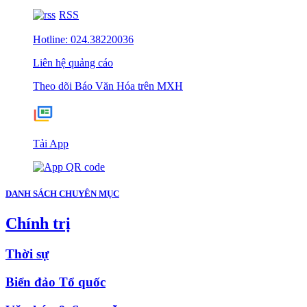
RSS
Hotline: 024.38220036
Liên hệ quảng cáo
Theo dõi Báo Văn Hóa trên MXH
Tải App
DANH SÁCH CHUYÊN MỤC
Chính trị
Thời sự
Biển đảo Tổ quốc