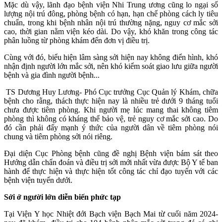
Mặc dù vậy, lãnh đạo bệnh viện Nhi Trung ương cũng lo ngại số
lượng nội trú đông, phòng bệnh có hạn, hạn chế phòng cách ly tiêu
chuẩn, trong khi bệnh nhân nội trú thường nặng, nguy cơ mắc sởi
cao, thời gian nằm viện kéo dài. Do vậy, khó khăn trong công tác
phân luồng từ phòng khám đến đơn vị điều trị.
Cùng với đó, biểu hiện lâm sàng sởi hiện nay không điển hình, khó
nhận định người lớn mắc sởi, nên khó kiểm soát giao lưu giữa người
bệnh và gia đình người bệnh...
TS Dương Huy Lương- Phó Cục trưởng Cục Quản lý Khám, chữa
bệnh cho rằng, thách thực hiện nay là nhiều trẻ dưới 9 tháng tuổi
chưa được tiêm phòng. Khi người mẹ lúc mang thai không tiêm
phòng thì không có kháng thể bảo vệ, trẻ nguy cơ mắc sởi cao. Do
đó cần phải đấy mạnh ý thức của người dân về tiêm phòng nói
chung và tiêm phòng sởi nói riêng.
Đại diện Cục Phòng bệnh cũng đề nghị Bệnh viện bám sát theo
Hướng dẫn chẩn đoán và điều trị sởi mới nhất vừa được Bộ Y tế ban
hành để thực hiện và thực hiện tốt công tác chỉ đạo tuyến với các
bệnh viện tuyến dưới.
Sởi ở người lớn diễn biến phức tạp
Tại Viện Y học Nhiệt đới Bạch viện Bạch Mai từ cuối năm 2024-