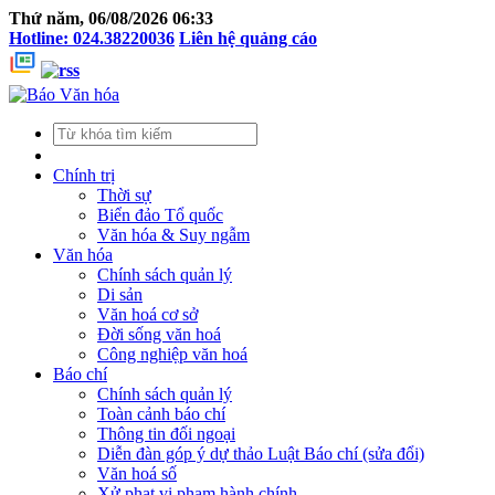
Thứ năm, 06/08/2026 06:33
Hotline: 024.38220036
Liên hệ quảng cáo
Chính trị
Thời sự
Biển đảo Tổ quốc
Văn hóa & Suy ngẫm
Văn hóa
Chính sách quản lý
Di sản
Văn hoá cơ sở
Đời sống văn hoá
Công nghiệp văn hoá
Báo chí
Chính sách quản lý
Toàn cảnh báo chí
Thông tin đối ngoại
Diễn đàn góp ý dự thảo Luật Báo chí (sửa đổi)
Văn hoá số
Xử phạt vi phạm hành chính