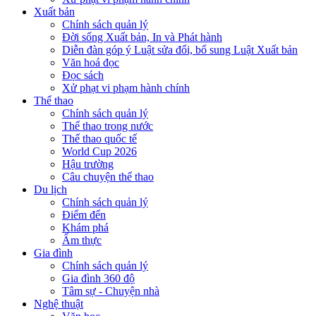
Xuất bản
Chính sách quản lý
Đời sống Xuất bản, In và Phát hành
Diễn đàn góp ý Luật sửa đổi, bổ sung Luật Xuất bản
Văn hoá đọc
Đọc sách
Xử phạt vi phạm hành chính
Thể thao
Chính sách quản lý
Thể thao trong nước
Thể thao quốc tế
World Cup 2026
Hậu trường
Câu chuyện thể thao
Du lịch
Chính sách quản lý
Điểm đến
Khám phá
Ẩm thực
Gia đình
Chính sách quản lý
Gia đình 360 độ
Tâm sự - Chuyện nhà
Nghệ thuật