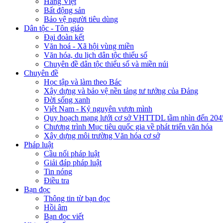
Hàng Việt
Bất động sản
Bảo vệ người tiêu dùng
Dân tộc - Tôn giáo
Đại đoàn kết
Văn hoá - Xã hội vùng miền
Văn hóa, du lịch dân tộc thiểu số
Chuyên đề dân tộc thiểu số và miền núi
Chuyên đề
Học tập và làm theo Bác
Xây dựng và bảo vệ nền tảng tư tưởng của Đảng
Đời sống xanh
Việt Nam - Kỷ nguyên vươn mình
Quy hoạch mạng lưới cơ sở VHTTDL tầm nhìn đến 204
Chương trình Mục tiêu quốc gia về phát triển văn hóa
Xây dựng môi trường Văn hóa cơ sở
Pháp luật
Cầu nối pháp luật
Giải đáp pháp luật
Tin nóng
Điều tra
Bạn đọc
Thông tin từ bạn đọc
Hồi âm
Bạn đọc viết