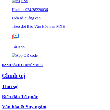
RSS
Hotline: 024.38220036
Liên hệ quảng cáo
Theo dõi Báo Văn Hóa trên MXH
Tải App
DANH SÁCH CHUYÊN MỤC
Chính trị
Thời sự
Biển đảo Tổ quốc
Văn hóa & Suy ngẫm