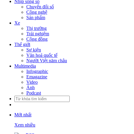
Nhịp sống số
Chuyển đổi số
Công nghệ
Sản phẩm
Xe
Thị trường
Trải nghiệm
Cộng đồng
Thế giới
Sự kiện
Văn hoá quốc tế
Người Việt năm châu
Multimedia
Infographic
Emagazine
Video
Ảnh
Podcast
Mới nhất
Xem nhiều