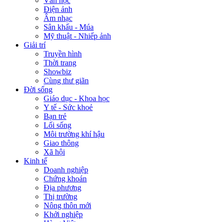
Văn học
Điện ảnh
Âm nhạc
Sân khấu - Múa
Mỹ thuật - Nhiếp ảnh
Giải trí
Truyền hình
Thời trang
Showbiz
Cùng thư giãn
Đời sống
Giáo dục - Khoa học
Y tế - Sức khoẻ
Bạn trẻ
Lối sống
Môi trường khí hậu
Giao thông
Xã hội
Kinh tế
Doanh nghiệp
Chứng khoán
Địa phương
Thị trường
Nông thôn mới
Khởi nghiệp