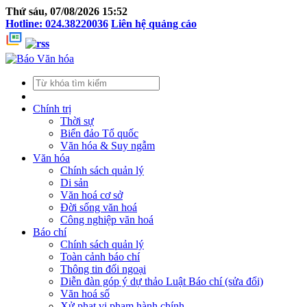
Thứ sáu, 07/08/2026 15:52
Hotline: 024.38220036
Liên hệ quảng cáo
Chính trị
Thời sự
Biển đảo Tổ quốc
Văn hóa & Suy ngẫm
Văn hóa
Chính sách quản lý
Di sản
Văn hoá cơ sở
Đời sống văn hoá
Công nghiệp văn hoá
Báo chí
Chính sách quản lý
Toàn cảnh báo chí
Thông tin đối ngoại
Diễn đàn góp ý dự thảo Luật Báo chí (sửa đổi)
Văn hoá số
Xử phạt vi phạm hành chính