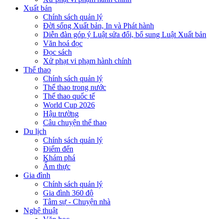
Xuất bản
Chính sách quản lý
Đời sống Xuất bản, In và Phát hành
Diễn đàn góp ý Luật sửa đổi, bổ sung Luật Xuất bản
Văn hoá đọc
Đọc sách
Xử phạt vi phạm hành chính
Thể thao
Chính sách quản lý
Thể thao trong nước
Thể thao quốc tế
World Cup 2026
Hậu trường
Câu chuyện thể thao
Du lịch
Chính sách quản lý
Điểm đến
Khám phá
Ẩm thực
Gia đình
Chính sách quản lý
Gia đình 360 độ
Tâm sự - Chuyện nhà
Nghệ thuật