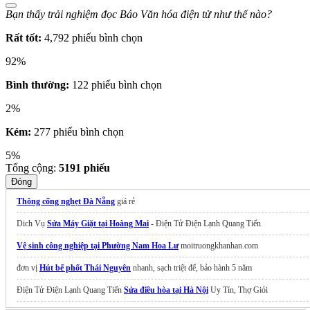
Bạn thấy trải nghiệm đọc Báo Văn hóa điện tử như thế nào?
Rất tốt:
4,792 phiếu bình chọn
92%
Bình thường:
122 phiếu bình chọn
2%
Kém:
277 phiếu bình chọn
5%
Tổng cộng:
5191
phiếu
Đóng
Thông cống nghẹt Đà Nẵng
giá rẻ
Dich Vụ
Sửa Máy Giặt tại Hoàng Mai
- Điện Tử Điện Lạnh Quang Tiến
Vệ sinh công nghiệp tại Phường Nam Hoa Lư
moitruongkhanhan.com
đơn vị
Hút bể phốt Thái Nguyên
nhanh, sạch triệt để, bảo hành 5 năm
Điện Tử Điện Lạnh Quang Tiến
Sửa điều hòa tại Hà Nội
Uy Tín, Thợ Giỏi