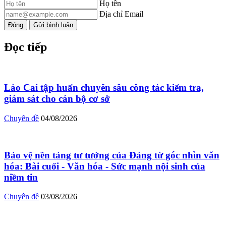
Họ tên
Địa chỉ Email
Đóng
Gửi bình luận
Đọc tiếp
Lào Cai tập huấn chuyên sâu công tác kiểm tra,
giám sát cho cán bộ cơ sở
Chuyên đề
04/08/2026
Bảo vệ nền tảng tư tưởng của Đảng từ góc nhìn văn
hóa: Bài cuối - Văn hóa - Sức mạnh nội sinh của
niềm tin
Chuyên đề
03/08/2026