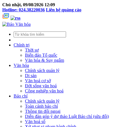
Chủ nhật, 09/08/2026 12:09
Hotline: 024.38220036
Liên hệ quảng cáo
Chính trị
Thời sự
Biển đảo Tổ quốc
Văn hóa & Suy ngẫm
Văn hóa
Chính sách quản lý
Di sản
Văn hoá cơ sở
Đời sống văn hoá
Công nghiệp văn hoá
Báo chí
Chính sách quản lý
Toàn cảnh báo chí
Thông tin đối ngoại
Diễn đàn góp ý dự thảo Luật Báo chí (sửa đổi)
Văn hoá số
Xử phạt vi phạm hành chính