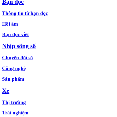
Bạn đọc
Thông tin từ bạn đọc
Hồi âm
Bạn đọc viết
Nhịp sống số
Chuyển đổi số
Công nghệ
Sản phẩm
Xe
Thị trường
Trải nghiệm