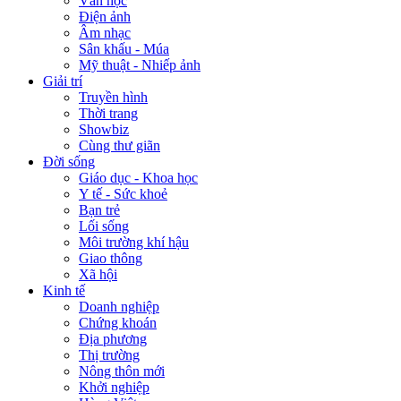
Văn học
Điện ảnh
Âm nhạc
Sân khấu - Múa
Mỹ thuật - Nhiếp ảnh
Giải trí
Truyền hình
Thời trang
Showbiz
Cùng thư giãn
Đời sống
Giáo dục - Khoa học
Y tế - Sức khoẻ
Bạn trẻ
Lối sống
Môi trường khí hậu
Giao thông
Xã hội
Kinh tế
Doanh nghiệp
Chứng khoán
Địa phương
Thị trường
Nông thôn mới
Khởi nghiệp