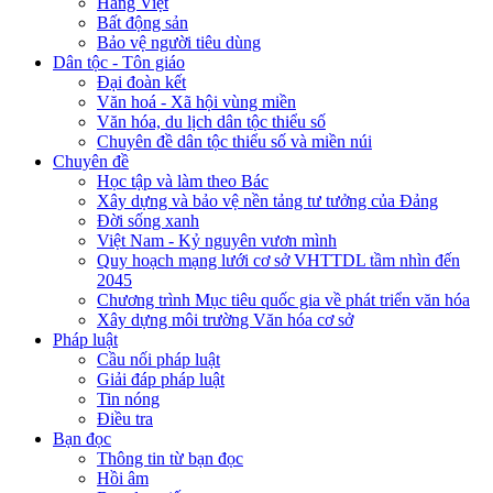
Hàng Việt
Bất động sản
Bảo vệ người tiêu dùng
Dân tộc - Tôn giáo
Đại đoàn kết
Văn hoá - Xã hội vùng miền
Văn hóa, du lịch dân tộc thiểu số
Chuyên đề dân tộc thiểu số và miền núi
Chuyên đề
Học tập và làm theo Bác
Xây dựng và bảo vệ nền tảng tư tưởng của Đảng
Đời sống xanh
Việt Nam - Kỷ nguyên vươn mình
Quy hoạch mạng lưới cơ sở VHTTDL tầm nhìn đến
2045
Chương trình Mục tiêu quốc gia về phát triển văn hóa
Xây dựng môi trường Văn hóa cơ sở
Pháp luật
Cầu nối pháp luật
Giải đáp pháp luật
Tin nóng
Điều tra
Bạn đọc
Thông tin từ bạn đọc
Hồi âm