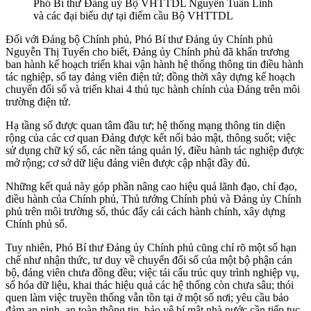
Phó Bí thư Đảng uỷ Bộ VHTTDL Nguyễn Tuấn Linh
và các đại biểu dự tại điểm cầu Bộ VHTTDL
Đối với Đảng bộ Chính phủ, Phó Bí thư Đảng ủy Chính phủ
Nguyễn Thị Tuyến cho biết, Đảng ủy Chính phủ đã khẩn trương
ban hành kế hoạch triển khai vận hành hệ thống thông tin điều hành
tác nghiệp, sổ tay đảng viên điện tử; đồng thời xây dựng kế hoạch
chuyển đổi số và triển khai 4 thủ tục hành chính của Đảng trên môi
trường điện tử.
Hạ tầng số được quan tâm đầu tư; hệ thống mạng thông tin diện
rộng của các cơ quan Đảng được kết nối bảo mật, thông suốt; việc
sử dụng chữ ký số, các nền tảng quản lý, điều hành tác nghiệp được
mở rộng; cơ sở dữ liệu đảng viên được cập nhật đầy đủ.
Những kết quả này góp phần nâng cao hiệu quả lãnh đạo, chỉ đạo,
điều hành của Chính phủ, Thủ tướng Chính phủ và Đảng ủy Chính
phủ trên môi trường số, thúc đẩy cải cách hành chính, xây dựng
Chính phủ số.
Tuy nhiên, Phó Bí thư Đảng ủy Chính phủ cũng chỉ rõ một số hạn
chế như nhận thức, tư duy về chuyển đổi số của một bộ phận cán
bộ, đảng viên chưa đồng đều; việc tái cấu trúc quy trình nghiệp vụ,
số hóa dữ liệu, khai thác hiệu quả các hệ thống còn chưa sâu; thói
quen làm việc truyền thống vẫn tồn tại ở một số nơi; yêu cầu bảo
đảm an ninh, an toàn thông tin, bảo vệ bí mật nhà nước cần tiếp tục