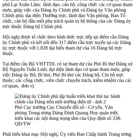
phủ Lại Xuân Lâm; lãnh đạo, cán bộ, công chức các cơ quan tham
mưu, giúp việc của Đảng ủy Chính phủ và Đảng ủy Văn phòng
Chính phủ; đại diện Thường trực, lãnh đạo Văn phòng, Ban Tổ
chức, cán bộ đầu mối phụ trách quản trị hệ thống của các Đảng ủy
trực thuộc Đảng bộ Chính phủ.
Hội nghị được tổ chức theo hình thức trực tiếp tại điểm cầu Đảng
ủy Chính phủ và kết nối đến 317 điểm cầu trực tuyến tại các Đảng
ủy trực thuộc với 1.828 đại biểu tham dự của 16 Đảng bộ trực
thuộc.
Tại điểm cầu Bộ VHTTDL có sự tham dự của Phó Bí thư Đảng uỷ
Bộ Nguyễn Tuấn Linh; đại diện lãnh đạo cơ quan tham mưu, giúp
việc Đảng ủy Bộ; Bí thư, Phó Bí thư các Đảng bộ, Chi bộ trực
thuộc; các công chức, viên chức chuyên trách, kiêm nhiệm của các
cơ quan, đơn vị.
Phó Cục trưởng Cục Chuyển đổi số - Cơ yếu, Văn
phòng Trung ương Đảng Đinh Quang Huy quán triệt,
triển khai các nội dung trọng tâm của Quy định số 338-
QĐ/TW
Phát biểu khai mạc Hội nghị, Ủy viên Ban Chấp hành Trung ương