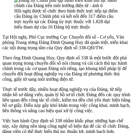
Hội nghị được tổ chức theo hình thức trực tiếp tại điểm
cầu Đảng ủy Chính phủ và kết nối đến 317 điểm cầu
trực tuyến tại các Đảng ủy trực thuộc với 1.828 đại
biểu tham dự của 16 Đảng bộ trực thuộc
Tại Hội nghị, Phó Cục trưởng Cục Chuyển đổi số - Cơ yếu, Văn
phòng Trung ương Đảng Đinh Quang Huy đã quán triệt, triển khai
các nội dung trọng tâm của Quy định số 338-QĐ/TW.
Theo ông Đinh Quang Huy, Quy định số 338 là một bước đột phá
quan trọng trong chuyển đổi số nói chung và cải cách thủ tục hành
chính trong các cơ quan Đảng nói riêng, tạo khung khổ pháp lý để
chuyển đổi hoạt động nghiệp vụ của Đảng từ phương thức thủ
công, giấy tờ sang môi trường điện tử.
Thực tế trước đây, nhiều hoạt động nghiệp vụ của Đảng, từ tiếp
nhận hồ sơ đảng viên, quản lý hồ sơ tổ chức Đảng đến các quy trình
liên quan đến công tác tổ chức, kiểm tra đều chủ yếu thực hiện bằng
hồ sơ giấy. Điều này gây khó khăn trong việc công khai, minh bạch,
liên thông và nâng cao hiệu quả xử lý công việc.
Việc ban hành Quy định số 338 nhằm khắc phục những hạn chế
này, xây dựng nền tảng công nghệ số hiện đại để các tổ chức Đảng,
đảng viên có thể thực hiện thủ tục thuận lợi, minh bạch hơn.