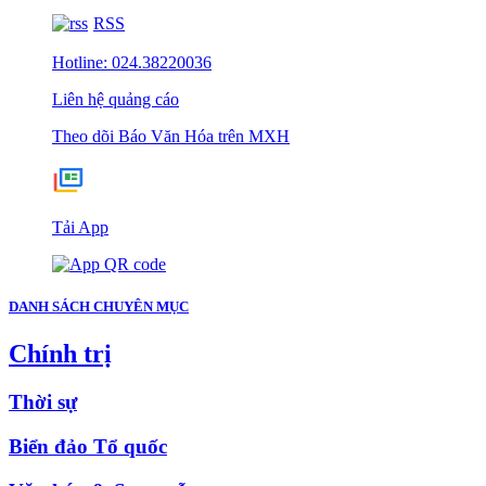
RSS
Hotline: 024.38220036
Liên hệ quảng cáo
Theo dõi Báo Văn Hóa trên MXH
Tải App
DANH SÁCH CHUYÊN MỤC
Chính trị
Thời sự
Biển đảo Tổ quốc