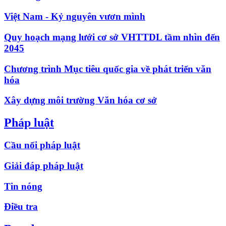
Việt Nam - Kỷ nguyên vươn mình
Quy hoạch mạng lưới cơ sở VHTTDL tầm nhìn đến
2045
Chương trình Mục tiêu quốc gia về phát triển văn
hóa
Xây dựng môi trường Văn hóa cơ sở
Pháp luật
Cầu nối pháp luật
Giải đáp pháp luật
Tin nóng
Điều tra