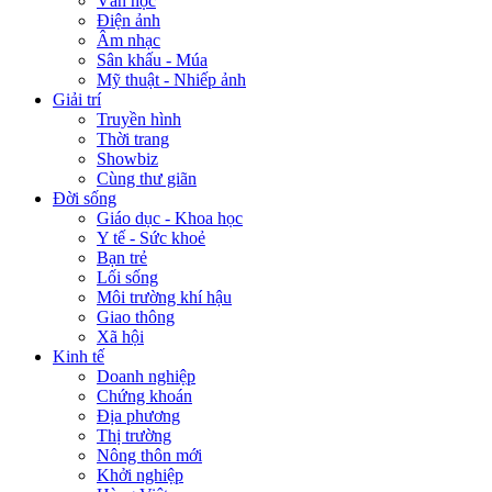
Văn học
Điện ảnh
Âm nhạc
Sân khấu - Múa
Mỹ thuật - Nhiếp ảnh
Giải trí
Truyền hình
Thời trang
Showbiz
Cùng thư giãn
Đời sống
Giáo dục - Khoa học
Y tế - Sức khoẻ
Bạn trẻ
Lối sống
Môi trường khí hậu
Giao thông
Xã hội
Kinh tế
Doanh nghiệp
Chứng khoán
Địa phương
Thị trường
Nông thôn mới
Khởi nghiệp