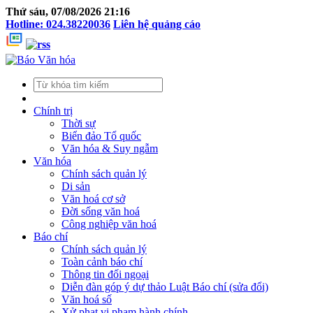
Thứ sáu, 07/08/2026 21:16
Hotline: 024.38220036
Liên hệ quảng cáo
Chính trị
Thời sự
Biển đảo Tổ quốc
Văn hóa & Suy ngẫm
Văn hóa
Chính sách quản lý
Di sản
Văn hoá cơ sở
Đời sống văn hoá
Công nghiệp văn hoá
Báo chí
Chính sách quản lý
Toàn cảnh báo chí
Thông tin đối ngoại
Diễn đàn góp ý dự thảo Luật Báo chí (sửa đổi)
Văn hoá số
Xử phạt vi phạm hành chính