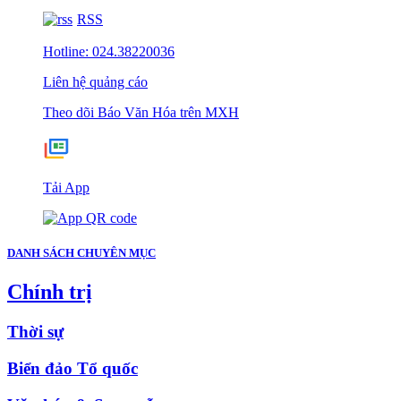
RSS
Hotline: 024.38220036
Liên hệ quảng cáo
Theo dõi Báo Văn Hóa trên MXH
Tải App
DANH SÁCH CHUYÊN MỤC
Chính trị
Thời sự
Biển đảo Tổ quốc