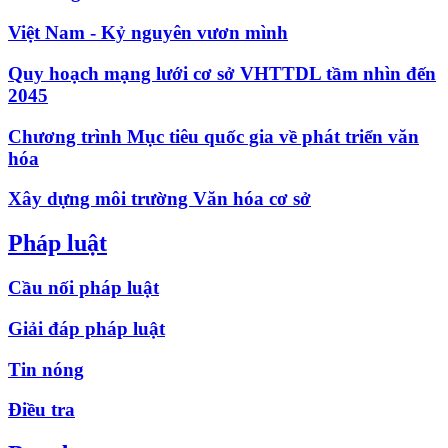
Việt Nam - Kỷ nguyên vươn mình
Quy hoạch mạng lưới cơ sở VHTTDL tầm nhìn đến
2045
Chương trình Mục tiêu quốc gia về phát triển văn
hóa
Xây dựng môi trường Văn hóa cơ sở
Pháp luật
Cầu nối pháp luật
Giải đáp pháp luật
Tin nóng
Điều tra