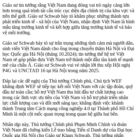
Giáo sư tin tưởng rằng Việt Nam đang đóng vai trò ngày càng lớn
hơn trong quá trình tái cấu trúc cục diện địa chính trị của khu vực và
trên thế giới. Giáo sư Schwab bày tỏ khâm phục những thành tựu
phát triển kinh tế - xã hội của Việt Nam, nhận định Việt Nam là hình
mẫu tăng trưởng kinh tế và kết hợp giữa tăng trưởng kinh tế và bảo
vệ môi trường.
Giáo sư Schwab bày tỏ sự trân trọng những tình cảm mà người dân,
sinh viên Việt Nam dành cho ông trong chuyến thăm Hà Nội và Đại
học Quốc gia Hà Nội (tháng 10.2024); tin tưởng thế hệ trẻ Việt
Nam sẽ góp phần đưa Việt Nam trở thành một đầu tàu kinh tế mạnh
mẽ của châu Á. Giáo sư Schwab vui vẻ nhận lời thu xếp Hội nghị
P4G và UNCTAD 16 tại Hà Nội trong năm 2025.
Đáp lại các đề nghị của Thủ tướng Chính phủ, Chủ tịch WEF
khẳng định WEF sẽ tiếp tục kết nối Việt Nam với các tập đoàn, quỹ
đầu tư toàn cầu; hỗ trợ Việt Nam thu hút đầu tư chất lượng cao
trong các lĩnh vực ưu tiên của Việt Nam và hỗ trợ phát triển nhân
lực chất lượng cao và đổi mới sáng tạo; khẳng định việc khánh
thành Trung tâm Cách mạng công nghiệp 4.0 tại Thành phố Hồ Chí
Minh là một cột mốc quan trọng trong quan hệ giữa hai bên.
Nhân dịp này, Thủ tướng Chính phủ Phạm Minh Chính và đoàn
Việt Nam đã chứng kiến Lễ trao bằng Tiến sĩ Danh dự của Đại học
Quốc gia Hà Nội cho Giáo sư Klaus Schwab. Thủ tướng nhấn