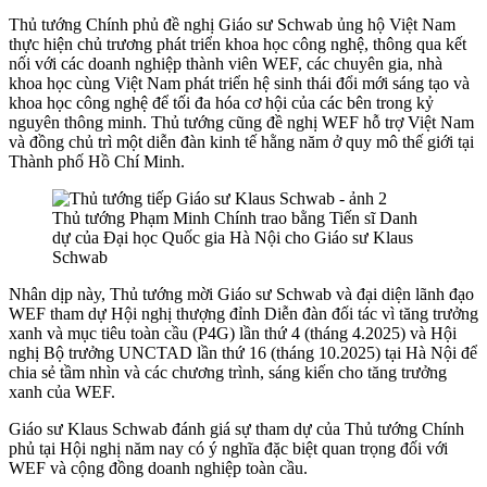
Thủ tướng Chính phủ đề nghị Giáo sư Schwab ủng hộ Việt Nam
thực hiện chủ trương phát triển khoa học công nghệ, thông qua kết
nối với các doanh nghiệp thành viên WEF, các chuyên gia, nhà
khoa học cùng Việt Nam phát triển hệ sinh thái đổi mới sáng tạo và
khoa học công nghệ để tối đa hóa cơ hội của các bên trong kỷ
nguyên thông minh. Thủ tướng cũng đề nghị WEF hỗ trợ Việt Nam
và đồng chủ trì một diễn đàn kinh tế hằng năm ở quy mô thế giới tại
Thành phố Hồ Chí Minh.
Thủ tướng Phạm Minh Chính trao bằng Tiến sĩ Danh
dự của Đại học Quốc gia Hà Nội cho Giáo sư Klaus
Schwab
Nhân dịp này, Thủ tướng mời Giáo sư Schwab và đại diện lãnh đạo
WEF tham dự Hội nghị thượng đỉnh Diễn đàn đối tác vì tăng trưởng
xanh và mục tiêu toàn cầu (P4G) lần thứ 4 (tháng 4.2025) và Hội
nghị Bộ trưởng UNCTAD lần thứ 16 (tháng 10.2025) tại Hà Nội để
chia sẻ tầm nhìn và các chương trình, sáng kiến cho tăng trưởng
xanh của WEF.
Giáo sư Klaus Schwab đánh giá sự tham dự của Thủ tướng Chính
phủ tại Hội nghị năm nay có ý nghĩa đặc biệt quan trọng đối với
WEF và cộng đồng doanh nghiệp toàn cầu.