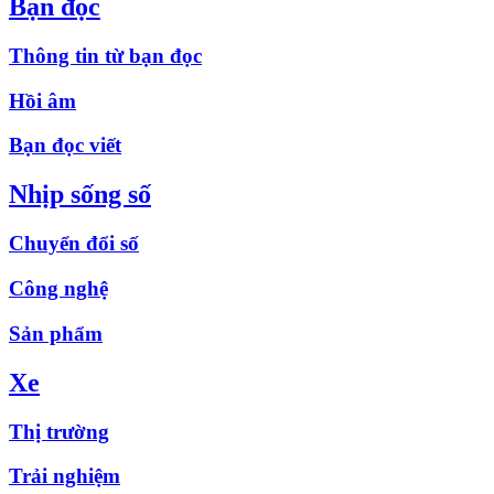
Bạn đọc
Thông tin từ bạn đọc
Hồi âm
Bạn đọc viết
Nhịp sống số
Chuyển đổi số
Công nghệ
Sản phẩm
Xe
Thị trường
Trải nghiệm