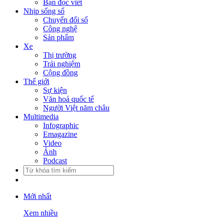
Bạn đọc viết
Nhịp sống số
Chuyển đổi số
Công nghệ
Sản phẩm
Xe
Thị trường
Trải nghiệm
Cộng đồng
Thế giới
Sự kiện
Văn hoá quốc tế
Người Việt năm châu
Multimedia
Infographic
Emagazine
Video
Ảnh
Podcast
Mới nhất
Xem nhiều