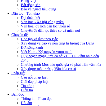
Hàng Việt
Bất động sản
Bảo vệ người tiêu dùng
Dân tộc - Tôn giáo
Đại đoàn kết
Văn hoá - Xã hội vùng miền
Văn hóa, du lịch dân tộc thiểu số
Chuyên đề dân tộc thiểu số và miền núi
Chuyên đề
Học tập và làm theo Bác
Xây dựng và bảo vệ nền tảng tư tưởng của Đảng
Đời sống xanh
Việt Nam - Kỷ nguyên vươn mình
Quy hoạch mạng lưới cơ sở VHTTDL tầm nhìn đến
2045
Chương trình Mục tiêu quốc gia về phát triển văn hóa
Xây dựng môi trường Văn hóa cơ sở
Pháp luật
Cầu nối pháp luật
Giải đáp pháp luật
Tin nóng
Điều tra
Bạn đọc
Thông tin từ bạn đọc
Hồi âm