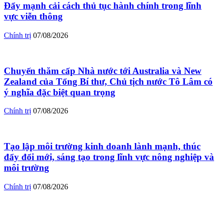
Đẩy mạnh cải cách thủ tục hành chính trong lĩnh
vực viễn thông
Chính trị
07/08/2026
Chuyến thăm cấp Nhà nước tới Australia và New
Zealand của Tổng Bí thư, Chủ tịch nước Tô Lâm có
ý nghĩa đặc biệt quan trọng
Chính trị
07/08/2026
Tạo lập môi trường kinh doanh lành mạnh, thúc
đẩy đổi mới, sáng tạo trong lĩnh vực nông nghiệp và
môi trường
Chính trị
07/08/2026