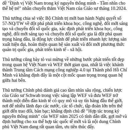
đề "Định vị Việt Nam trong kỷ nguyên thông minh - Tầm nhìn cho
thế hệ trẻ" nhân chuyến thăm Việt Nam của Giáo sư tháng 10.2024.
Thủ tướng chia sẻ việc Bộ Chính trị mới ban hành Nghị quyết số
57-NQ/TW về đột phá phát triển khoa học, công nghệ, đổi mới sáng
tạo và chuyển đổi số quốc gia, xác định phát triển khoa học, công
nghệ, đổi mới sáng tạo và chuyển đổi số quốc gia là đột phá quan
trọng hàng đầu, là động lực chính để phát triển nhanh lực lượng sản
xuất hiện đại, hoàn thiện quan hệ sản xuất và đổi mới phương thức
quản trị quốc gia, phát triển kinh tế - xã hội.
Thủ tướng cũng bày tỏ vui mừng về những bước phát triển tốt đẹp
trong quan hệ Việt Nam và WEF thời gian qua, nhất là việc khánh
thành Trung tâm Cách mạng công nghiệp 4.0 tại Thành phố Hồ Chí
Minh và khẳng định đây là một cột mốc quan trọng trong quan hệ
giữa hai bên.
Thủ tướng Chính phủ đánh giá cao tầm nhìn sâu rộng, chiến lược
của Giáo sư Schwab trong việc sáng lập WEF và đưa WEF trở
thành một diễn đàn kinh tế có quy mô và uy tín hàng đầu thế giới,
nơi để nhiều lãnh đạo các nước, các tổ chức, tập đoàn lớn trên thế
giới đến trao đổi, bàn bạc; khẳng định chủ đề "Hợp tác trong kỷ
nguyên thông minh" của WEF năm 2025 có tính dẫn dắt, gợi mở và
định hướng cho xu thế hợp tác quốc tế mới và là nội dung Chính
phủ Việt Nam đang rất quan tâm, ưu tiên thúc đẩy.