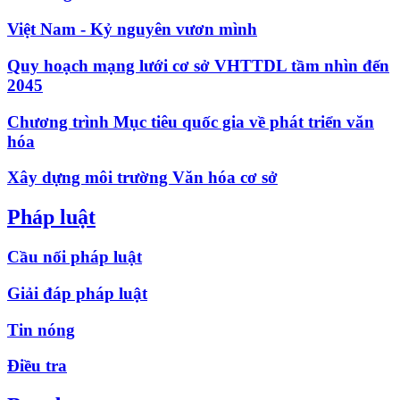
Việt Nam - Kỷ nguyên vươn mình
Quy hoạch mạng lưới cơ sở VHTTDL tầm nhìn đến
2045
Chương trình Mục tiêu quốc gia về phát triển văn
hóa
Xây dựng môi trường Văn hóa cơ sở
Pháp luật
Cầu nối pháp luật
Giải đáp pháp luật
Tin nóng
Điều tra