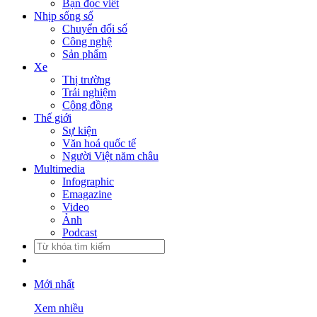
Bạn đọc viết
Nhịp sống số
Chuyển đổi số
Công nghệ
Sản phẩm
Xe
Thị trường
Trải nghiệm
Cộng đồng
Thế giới
Sự kiện
Văn hoá quốc tế
Người Việt năm châu
Multimedia
Infographic
Emagazine
Video
Ảnh
Podcast
Mới nhất
Xem nhiều