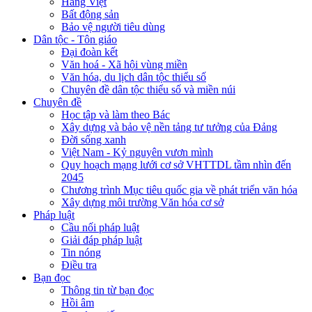
Hàng Việt
Bất động sản
Bảo vệ người tiêu dùng
Dân tộc - Tôn giáo
Đại đoàn kết
Văn hoá - Xã hội vùng miền
Văn hóa, du lịch dân tộc thiểu số
Chuyên đề dân tộc thiểu số và miền núi
Chuyên đề
Học tập và làm theo Bác
Xây dựng và bảo vệ nền tảng tư tưởng của Đảng
Đời sống xanh
Việt Nam - Kỷ nguyên vươn mình
Quy hoạch mạng lưới cơ sở VHTTDL tầm nhìn đến
2045
Chương trình Mục tiêu quốc gia về phát triển văn hóa
Xây dựng môi trường Văn hóa cơ sở
Pháp luật
Cầu nối pháp luật
Giải đáp pháp luật
Tin nóng
Điều tra
Bạn đọc
Thông tin từ bạn đọc
Hồi âm