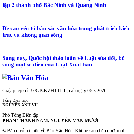
lập 2 thành phố Bắc Ninh và Quảng Ninh
Đề cao yếu tố bản sắc văn hóa trong phát triển kiến
trúc và không gian sống
Sáng nay, Quốc hội thảo luận về Luật sửa đổi, bổ
sung một số điều của Luật Xuất bản
Giấy phép số: 37/GP-BVHTTDL, cấp ngày 06.3.2026
Tổng Biên tập:
NGUYỄN ANH VŨ
Phó Tổng Biên tập:
PHAN THANH NAM, NGUYỄN VĂN MƯỜI
© Bản quyền thuộc về Báo Văn Hóa. Không sao chép dưới mọi