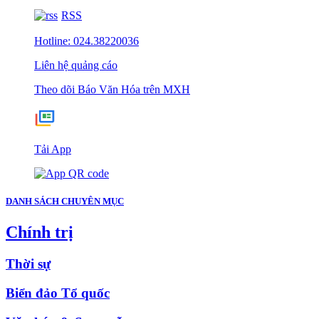
RSS
Hotline: 024.38220036
Liên hệ quảng cáo
Theo dõi Báo Văn Hóa trên MXH
Tải App
DANH SÁCH CHUYÊN MỤC
Chính trị
Thời sự
Biển đảo Tổ quốc