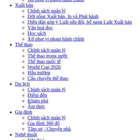
Xuất bản
Chính sách quản lý
Đời sống Xuất bản, In và Phát hành
Diễn đàn góp ý Luật sửa đổi, bổ sung Luật Xuất bản
Văn hoá đọc
Đọc sách
Xử phạt vi phạm hành chính
Thể thao
Chính sách quản lý
Thể thao trong nước
Thể thao quốc tế
World Cup 2026
Hậu trường
Câu chuyện thể thao
Du lịch
Chính sách quản lý
Điểm đến
Khám phá
Ẩm thực
Gia đình
Chính sách quản lý
Gia đình 360 độ
Tâm sự - Chuyện nhà
Nghệ thuật