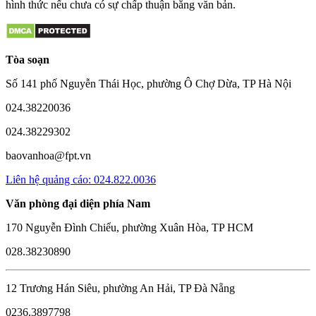
hình thức nếu chưa có sự chấp thuận bằng văn bản.
Tòa soạn
Số 141 phố Nguyễn Thái Học, phường Ô Chợ Dừa, TP Hà Nội
024.38220036
024.38229302
baovanhoa@fpt.vn
Liên hệ quảng cáo: 024.822.0036
Văn phòng đại diện phía Nam
170 Nguyễn Đình Chiểu, phường Xuân Hòa, TP HCM
028.38230890
12 Trương Hán Siêu, phường An Hải, TP Đà Nẵng
0236.3897798