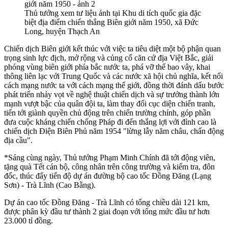
Thủ tướng xem tư liệu ảnh tại Khu di tích quốc gia đặc
biệt địa điểm chiến thắng Biên giới năm 1950, xã Đức
Long, huyện Thạch An
Chiến dịch Biên giới kết thúc với việc ta tiêu diệt một bộ phận quan
trọng sinh lực địch, mở rộng và củng cố căn cứ địa Việt Bắc, giải
phóng vùng biên giới phía bắc nước ta, phá vỡ thế bao vây, khai
thông liên lạc với Trung Quốc và các nước xã hội chủ nghĩa, kết nối
cách mạng nước ta với cách mạng thế giới, đồng thời đánh dấu bước
phát triển nhảy vọt về nghệ thuật chiến dịch và sự trưởng thành lớn
mạnh vượt bậc của quân đội ta, làm thay đổi cục diện chiến tranh,
tiến tới giành quyền chủ động trên chiến trường chính, góp phần
đưa cuộc kháng chiến chống Pháp đi đến thắng lợi với đỉnh cao là
chiến dịch Điện Biên Phủ năm 1954 "lừng lẫy năm châu, chấn động
địa cầu".
*Sáng cùng ngày, Thủ tướng Phạm Minh Chính đã tới động viên,
tặng quà Tết cán bộ, công nhân trên công trường và kiểm tra, đôn
đốc, thúc đẩy tiến độ dự án đường bộ cao tốc Đồng Đăng (Lạng
Sơn) - Trà Lĩnh (Cao Bằng).
Dự án cao tốc Đồng Đăng - Trà Lĩnh có tổng chiều dài 121 km,
được phân kỳ đầu tư thành 2 giai đoạn với tổng mức đầu tư hơn
23.000 tỉ đồng.