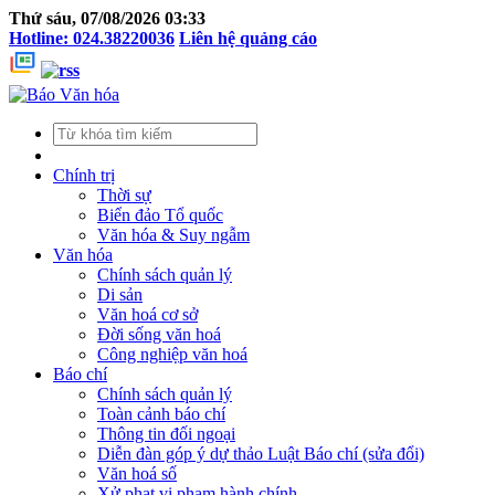
Thứ sáu, 07/08/2026 03:33
Hotline: 024.38220036
Liên hệ quảng cáo
Chính trị
Thời sự
Biển đảo Tổ quốc
Văn hóa & Suy ngẫm
Văn hóa
Chính sách quản lý
Di sản
Văn hoá cơ sở
Đời sống văn hoá
Công nghiệp văn hoá
Báo chí
Chính sách quản lý
Toàn cảnh báo chí
Thông tin đối ngoại
Diễn đàn góp ý dự thảo Luật Báo chí (sửa đổi)
Văn hoá số
Xử phạt vi phạm hành chính