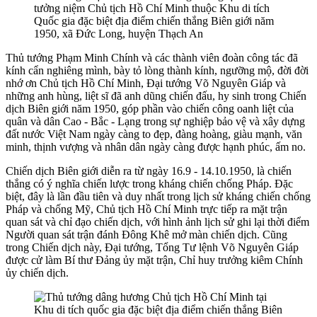
tưởng niệm Chủ tịch Hồ Chí Minh thuộc Khu di tích
Quốc gia đặc biệt địa điểm chiến thắng Biên giới năm
1950, xã Đức Long, huyện Thạch An
Thủ tướng Phạm Minh Chính và các thành viên đoàn công tác đã
kính cẩn nghiêng mình, bày tỏ lòng thành kính, ngưỡng mộ, đời đời
nhớ ơn Chủ tịch Hồ Chí Minh, Đại tướng Võ Nguyên Giáp và
những anh hùng, liệt sĩ đã anh dũng chiến đấu, hy sinh trong Chiến
dịch Biên giới năm 1950, góp phần vào chiến công oanh liệt của
quân và dân Cao - Bắc - Lạng trong sự nghiệp bảo vệ và xây dựng
đất nước Việt Nam ngày càng to đẹp, đàng hoàng, giàu mạnh, văn
minh, thịnh vượng và nhân dân ngày càng được hạnh phúc, ấm no.
Chiến dịch Biên giới diễn ra từ ngày 16.9 - 14.10.1950, là chiến
thắng có ý nghĩa chiến lược trong kháng chiến chống Pháp. Đặc
biệt, đây là lần đầu tiên và duy nhất trong lịch sử kháng chiến chống
Pháp và chống Mỹ, Chủ tịch Hồ Chí Minh trực tiếp ra mặt trận
quan sát và chỉ đạo chiến dịch, với hình ảnh lịch sử ghi lại thời điểm
Người quan sát trận đánh Đông Khê mở màn chiến dịch. Cũng
trong Chiến dịch này, Đại tướng, Tổng Tư lệnh Võ Nguyên Giáp
được cử làm Bí thư Đảng ủy mặt trận, Chỉ huy trưởng kiêm Chính
ủy chiến dịch.