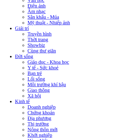
Văn học
Điện ảnh
Âm nhạc
Sân khấu - Múa
Mỹ thuật - Nhiếp ảnh
Giải trí
Truyền hình
Thời trang
Showbiz
Cùng thư giãn
Đời sống
Giáo dục - Khoa học
Y tế - Sức khoẻ
Bạn trẻ
Lối sống
Môi trường khí hậu
Giao thông
Xã hội
Kinh tế
Doanh nghiệp
Chứng khoán
Địa phương
Thị trường
Nông thôn mới
Khởi nghiệp