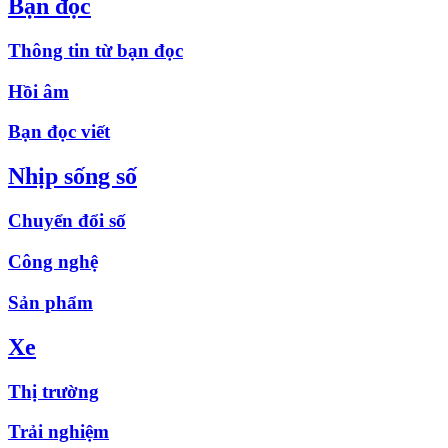
Bạn đọc
Thông tin từ bạn đọc
Hồi âm
Bạn đọc viết
Nhịp sống số
Chuyển đổi số
Công nghệ
Sản phẩm
Xe
Thị trường
Trải nghiệm