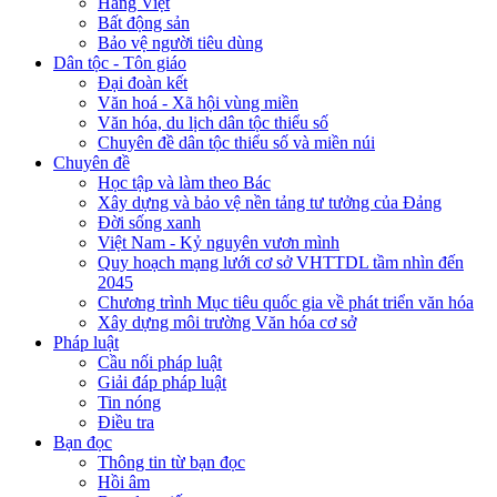
Hàng Việt
Bất động sản
Bảo vệ người tiêu dùng
Dân tộc - Tôn giáo
Đại đoàn kết
Văn hoá - Xã hội vùng miền
Văn hóa, du lịch dân tộc thiểu số
Chuyên đề dân tộc thiểu số và miền núi
Chuyên đề
Học tập và làm theo Bác
Xây dựng và bảo vệ nền tảng tư tưởng của Đảng
Đời sống xanh
Việt Nam - Kỷ nguyên vươn mình
Quy hoạch mạng lưới cơ sở VHTTDL tầm nhìn đến
2045
Chương trình Mục tiêu quốc gia về phát triển văn hóa
Xây dựng môi trường Văn hóa cơ sở
Pháp luật
Cầu nối pháp luật
Giải đáp pháp luật
Tin nóng
Điều tra
Bạn đọc
Thông tin từ bạn đọc
Hồi âm