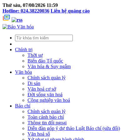
Thứ sáu, 07/08/2026 11:59
Hotline: 024.38220036
Liên hệ quảng cáo
Chính trị
Thời sự
Biển đảo Tổ quốc
Văn hóa & Suy ngẫm
Văn hóa
Chính sách quản lý
Di sản
Văn hoá cơ sở
Đời sống văn hoá
Công nghiệp văn hoá
Báo chí
Chính sách quản lý
Toàn cảnh báo chí
Thông tin đối ngoại
Diễn đàn góp ý dự thảo Luật Báo chí (sửa đổi)
Văn hoá số
Xử phạt vi phạm hành chính