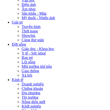
Văn học
Điện ảnh
Âm nhạc
Sân khấu - Múa
Mỹ thuật - Nhiếp ảnh
Giải trí
Truyền hình
Thời trang
Showbiz
Cùng thư giãn
Đời sống
Giáo dục - Khoa học
Y tế - Sức khoẻ
Bạn trẻ
Lối sống
Môi trường khí hậu
Giao thông
Xã hội
Kinh tế
Doanh nghiệp
Chứng khoán
Địa phương
Thị trường
Nông thôn mới
Khởi nghiệp