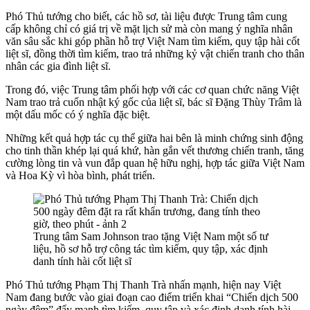
Phó Thủ tướng cho biết, các hồ sơ, tài liệu được Trung tâm cung
cấp không chỉ có giá trị về mặt lịch sử mà còn mang ý nghĩa nhân
văn sâu sắc khi góp phần hỗ trợ Việt Nam tìm kiếm, quy tập hài cốt
liệt sĩ, đồng thời tìm kiếm, trao trả những kỷ vật chiến tranh cho thân
nhân các gia đình liệt sĩ.
Trong đó, việc Trung tâm phối hợp với các cơ quan chức năng Việt
Nam trao trả cuốn nhật ký gốc của liệt sĩ, bác sĩ Đặng Thùy Trâm là
một dấu mốc có ý nghĩa đặc biệt.
Những kết quả hợp tác cụ thể giữa hai bên là minh chứng sinh động
cho tinh thần khép lại quá khứ, hàn gắn vết thương chiến tranh, tăng
cường lòng tin và vun đắp quan hệ hữu nghị, hợp tác giữa Việt Nam
và Hoa Kỳ vì hòa bình, phát triển.
Trung tâm Sam Johnson trao tặng Việt Nam một số tư
liệu, hồ sơ hỗ trợ công tác tìm kiếm, quy tập, xác định
danh tính hài cốt liệt sĩ
Phó Thủ tướng Phạm Thị Thanh Trà nhấn mạnh, hiện nay Việt
Nam đang bước vào giai đoạn cao điểm triển khai “Chiến dịch 500
ngày đêm” đẩy mạnh tìm kiếm, quy tập và xác định danh tính hài