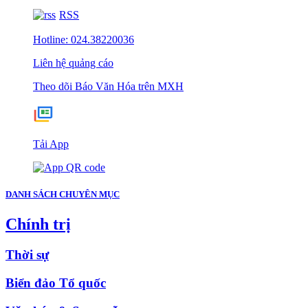
RSS
Hotline: 024.38220036
Liên hệ quảng cáo
Theo dõi Báo Văn Hóa trên MXH
Tải App
DANH SÁCH CHUYÊN MỤC
Chính trị
Thời sự
Biển đảo Tổ quốc