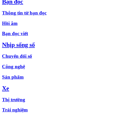
Bạn đọc
Thông tin từ bạn đọc
Hồi âm
Bạn đọc viết
Nhịp sống số
Chuyển đổi số
Công nghệ
Sản phẩm
Xe
Thị trường
Trải nghiệm