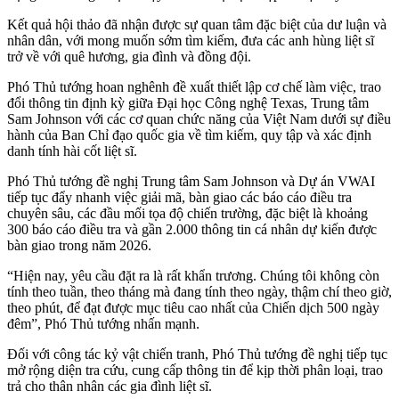
Kết quả hội thảo đã nhận được sự quan tâm đặc biệt của dư luận và
nhân dân, với mong muốn sớm tìm kiếm, đưa các anh hùng liệt sĩ
trở về với quê hương, gia đình và đồng đội.
Phó Thủ tướng hoan nghênh đề xuất thiết lập cơ chế làm việc, trao
đổi thông tin định kỳ giữa Đại học Công nghệ Texas, Trung tâm
Sam Johnson với các cơ quan chức năng của Việt Nam dưới sự điều
hành của Ban Chỉ đạo quốc gia về tìm kiếm, quy tập và xác định
danh tính hài cốt liệt sĩ.
Phó Thủ tướng đề nghị Trung tâm Sam Johnson và Dự án VWAI
tiếp tục đẩy nhanh việc giải mã, bàn giao các báo cáo điều tra
chuyên sâu, các đầu mối tọa độ chiến trường, đặc biệt là khoảng
300 báo cáo điều tra và gần 2.000 thông tin cá nhân dự kiến được
bàn giao trong năm 2026.
“Hiện nay, yêu cầu đặt ra là rất khẩn trương. Chúng tôi không còn
tính theo tuần, theo tháng mà đang tính theo ngày, thậm chí theo giờ,
theo phút, để đạt được mục tiêu cao nhất của Chiến dịch 500 ngày
đêm”, Phó Thủ tướng nhấn mạnh.
Đối với công tác kỷ vật chiến tranh, Phó Thủ tướng đề nghị tiếp tục
mở rộng diện tra cứu, cung cấp thông tin để kịp thời phân loại, trao
trả cho thân nhân các gia đình liệt sĩ.