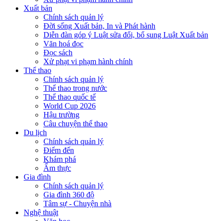
Xuất bản
Chính sách quản lý
Đời sống Xuất bản, In và Phát hành
Diễn đàn góp ý Luật sửa đổi, bổ sung Luật Xuất bản
Văn hoá đọc
Đọc sách
Xử phạt vi phạm hành chính
Thể thao
Chính sách quản lý
Thể thao trong nước
Thể thao quốc tế
World Cup 2026
Hậu trường
Câu chuyện thể thao
Du lịch
Chính sách quản lý
Điểm đến
Khám phá
Ẩm thực
Gia đình
Chính sách quản lý
Gia đình 360 độ
Tâm sự - Chuyện nhà
Nghệ thuật