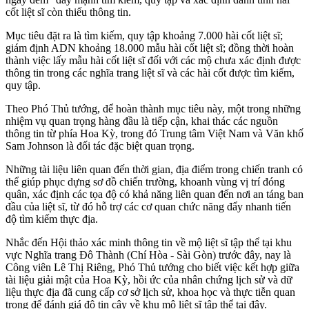
cốt liệt sĩ còn thiếu thông tin.
Mục tiêu đặt ra là tìm kiếm, quy tập khoảng 7.000 hài cốt liệt sĩ;
giám định ADN khoảng 18.000 mẫu hài cốt liệt sĩ; đồng thời hoàn
thành việc lấy mẫu hài cốt liệt sĩ đối với các mộ chưa xác định được
thông tin trong các nghĩa trang liệt sĩ và các hài cốt được tìm kiếm,
quy tập.
Theo Phó Thủ tướng, để hoàn thành mục tiêu này, một trong những
nhiệm vụ quan trọng hàng đầu là tiếp cận, khai thác các nguồn
thông tin từ phía Hoa Kỳ, trong đó Trung tâm Việt Nam và Văn khố
Sam Johnson là đối tác đặc biệt quan trọng.
Những tài liệu liên quan đến thời gian, địa điểm trong chiến tranh có
thể giúp phục dựng sơ đồ chiến trường, khoanh vùng vị trí đóng
quân, xác định các tọa độ có khả năng liên quan đến nơi an táng ban
đầu của liệt sĩ, từ đó hỗ trợ các cơ quan chức năng đẩy nhanh tiến
độ tìm kiếm thực địa.
Nhắc đến Hội thảo xác minh thông tin về mộ liệt sĩ tập thể tại khu
vực Nghĩa trang Đô Thành (Chí Hòa - Sài Gòn) trước đây, nay là
Công viên Lê Thị Riêng, Phó Thủ tướng cho biết việc kết hợp giữa
tài liệu giải mật của Hoa Kỳ, hồi ức của nhân chứng lịch sử và dữ
liệu thực địa đã cung cấp cơ sở lịch sử, khoa học và thực tiễn quan
trọng để đánh giá độ tin cậy về khu mộ liệt sĩ tập thể tại đây.