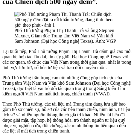
của Chiến dịch 500 ngày đêm”.
Phó Thủ tướng Phạm Thị Thanh Trà và ông Stephen
Maxner, Giám đốc Trung tâm Việt Nam và Văn khố
Sam Johnson (Đại học Công nghệ Texas). Ảnh: VGP
Tại buổi tiếp, Phó Thủ tướng Phạm Thị Thanh Trà đánh giá cao mối
quan hệ hợp tác lâu dài, tin cậy giữa Đại học Công nghệ Texas với
các cơ quan, tổ chức của Việt Nam trong thời gian qua, nhất là trong
lĩnh vực lưu trữ, số hóa tư liệu và trao đổi chuyên môn.
Phó Thủ tướng trân trọng cảm ơn những đóng góp tích cực của
Trung tâm Việt Nam và Văn khố Sam Johnson (Đại học Công nghệ
Texas), đặc biệt là vai trò đối tác quan trọng trong Sáng kiến Tìm
kiếm người Việt Nam mất tích trong chiến tranh (VWAI).
Theo Phó Thủ tướng, các tài liệu mà Trung tâm đang lưu giữ bao
gồm hồ sơ chiến sự, hồ sơ của các bên tham chiến, hình ảnh, tư liệu
lịch sử và nhiều nguồn thông tin có giá trị khác. Nhiều tài liệu đã
được giải mật, tập hợp, hệ thống hóa, trở thành nguồn tư liệu quý
phục vụ nghiên cứu, đối chứng, xác minh thông tin liên quan đến
các liệt sĩ mất tích trong chiến tranh.