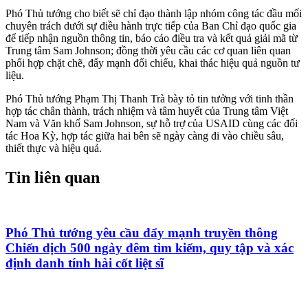
Phó Thủ tướng cho biết sẽ chỉ đạo thành lập nhóm công tác đầu mối
chuyên trách dưới sự điều hành trực tiếp của Ban Chỉ đạo quốc gia
để tiếp nhận nguồn thông tin, báo cáo điều tra và kết quả giải mã từ
Trung tâm Sam Johnson; đồng thời yêu cầu các cơ quan liên quan
phối hợp chặt chẽ, đẩy mạnh đối chiếu, khai thác hiệu quả nguồn tư
liệu.
Phó Thủ tướng Phạm Thị Thanh Trà bày tỏ tin tưởng với tinh thần
hợp tác chân thành, trách nhiệm và tâm huyết của Trung tâm Việt
Nam và Văn khố Sam Johnson, sự hỗ trợ của USAID cùng các đối
tác Hoa Kỳ, hợp tác giữa hai bên sẽ ngày càng đi vào chiều sâu,
thiết thực và hiệu quả.
Tin liên quan
Phó Thủ tướng yêu cầu đẩy mạnh truyền thông
Chiến dịch 500 ngày đêm tìm kiếm, quy tập và xác
định danh tính hài cốt liệt sĩ