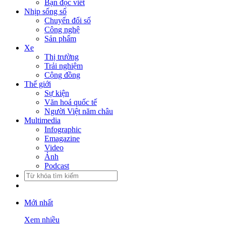
Bạn đọc viết
Nhịp sống số
Chuyển đổi số
Công nghệ
Sản phẩm
Xe
Thị trường
Trải nghiệm
Cộng đồng
Thế giới
Sự kiện
Văn hoá quốc tế
Người Việt năm châu
Multimedia
Infographic
Emagazine
Video
Ảnh
Podcast
Mới nhất
Xem nhiều