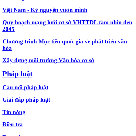
Việt Nam - Kỷ nguyên vươn mình
Quy hoạch mạng lưới cơ sở VHTTDL tầm nhìn đến
2045
Chương trình Mục tiêu quốc gia về phát triển văn
hóa
Xây dựng môi trường Văn hóa cơ sở
Pháp luật
Cầu nối pháp luật
Giải đáp pháp luật
Tin nóng
Điều tra