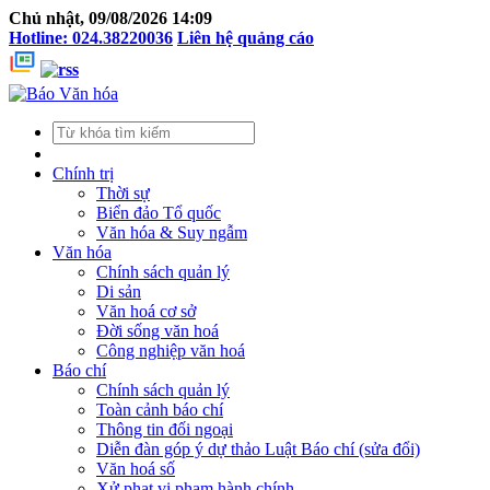
Chủ nhật, 09/08/2026 14:09
Hotline: 024.38220036
Liên hệ quảng cáo
Chính trị
Thời sự
Biển đảo Tổ quốc
Văn hóa & Suy ngẫm
Văn hóa
Chính sách quản lý
Di sản
Văn hoá cơ sở
Đời sống văn hoá
Công nghiệp văn hoá
Báo chí
Chính sách quản lý
Toàn cảnh báo chí
Thông tin đối ngoại
Diễn đàn góp ý dự thảo Luật Báo chí (sửa đổi)
Văn hoá số
Xử phạt vi phạm hành chính