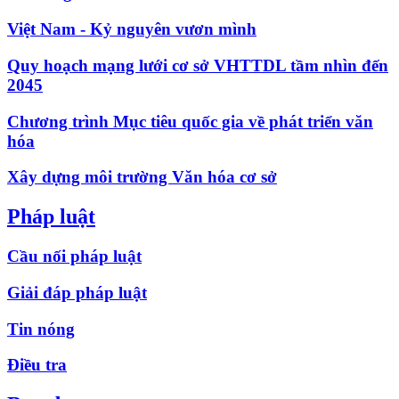
Việt Nam - Kỷ nguyên vươn mình
Quy hoạch mạng lưới cơ sở VHTTDL tầm nhìn đến
2045
Chương trình Mục tiêu quốc gia về phát triển văn
hóa
Xây dựng môi trường Văn hóa cơ sở
Pháp luật
Cầu nối pháp luật
Giải đáp pháp luật
Tin nóng
Điều tra