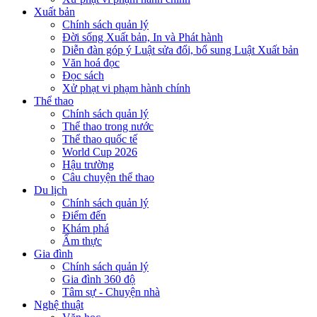
Xuất bản
Chính sách quản lý
Đời sống Xuất bản, In và Phát hành
Diễn đàn góp ý Luật sửa đổi, bổ sung Luật Xuất bản
Văn hoá đọc
Đọc sách
Xử phạt vi phạm hành chính
Thể thao
Chính sách quản lý
Thể thao trong nước
Thể thao quốc tế
World Cup 2026
Hậu trường
Câu chuyện thể thao
Du lịch
Chính sách quản lý
Điểm đến
Khám phá
Ẩm thực
Gia đình
Chính sách quản lý
Gia đình 360 độ
Tâm sự - Chuyện nhà
Nghệ thuật