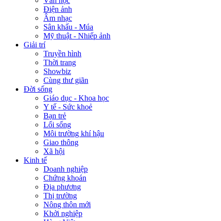
Văn học
Điện ảnh
Âm nhạc
Sân khấu - Múa
Mỹ thuật - Nhiếp ảnh
Giải trí
Truyền hình
Thời trang
Showbiz
Cùng thư giãn
Đời sống
Giáo dục - Khoa học
Y tế - Sức khoẻ
Bạn trẻ
Lối sống
Môi trường khí hậu
Giao thông
Xã hội
Kinh tế
Doanh nghiệp
Chứng khoán
Địa phương
Thị trường
Nông thôn mới
Khởi nghiệp