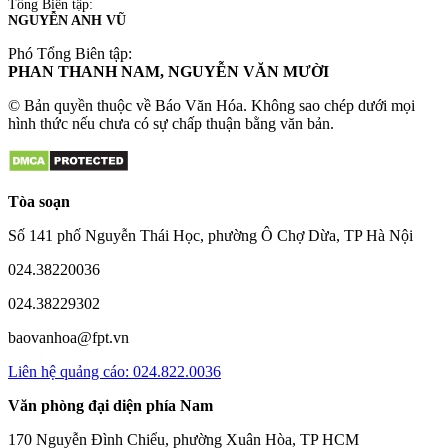
Tổng Biên tập:
NGUYỄN ANH VŨ
Phó Tổng Biên tập:
PHAN THANH NAM, NGUYỄN VĂN MƯỜI
© Bản quyền thuộc về Báo Văn Hóa. Không sao chép dưới mọi
hình thức nếu chưa có sự chấp thuận bằng văn bản.
Tòa soạn
Số 141 phố Nguyễn Thái Học, phường Ô Chợ Dừa, TP Hà Nội
024.38220036
024.38229302
baovanhoa@fpt.vn
Liên hệ quảng cáo: 024.822.0036
Văn phòng đại diện phía Nam
170 Nguyễn Đình Chiểu, phường Xuân Hòa, TP HCM