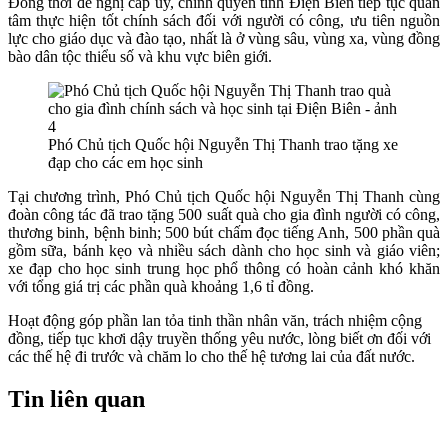
Đồng thời đề nghị cấp ủy, chính quyền tỉnh Điện Biên tiếp tục quan
tâm thực hiện tốt chính sách đối với người có công, ưu tiên nguồn
lực cho giáo dục và đào tạo, nhất là ở vùng sâu, vùng xa, vùng đồng
bào dân tộc thiểu số và khu vực biên giới.
Phó Chủ tịch Quốc hội Nguyễn Thị Thanh trao tặng xe
đạp cho các em học sinh
Tại chương trình, Phó Chủ tịch Quốc hội Nguyễn Thị Thanh cùng
đoàn công tác
đã trao tặng 500 suất quà cho gia đình người có công,
thương binh, bệnh binh; 500 bút chấm đọc tiếng Anh, 500 phần quà
gồm sữa, bánh kẹo và nhiều sách dành cho học sinh và giáo viên;
xe đạp cho học sinh trung học phổ thông có hoàn cảnh khó khăn
với t
ổng giá trị các phần quà khoảng 1,6 tỉ đồng.
Hoạt động góp phần lan tỏa tinh thần nhân văn, trách nhiệm cộng
đồng, tiếp tục khơi dậy truyền thống yêu nước, lòng biết ơn đối với
các thế hệ đi trước và chăm lo cho thế hệ tương lai của đất nước.
Tin liên quan