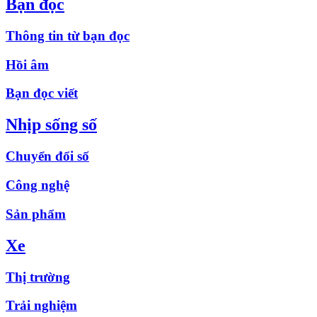
Bạn đọc
Thông tin từ bạn đọc
Hồi âm
Bạn đọc viết
Nhịp sống số
Chuyển đổi số
Công nghệ
Sản phẩm
Xe
Thị trường
Trải nghiệm