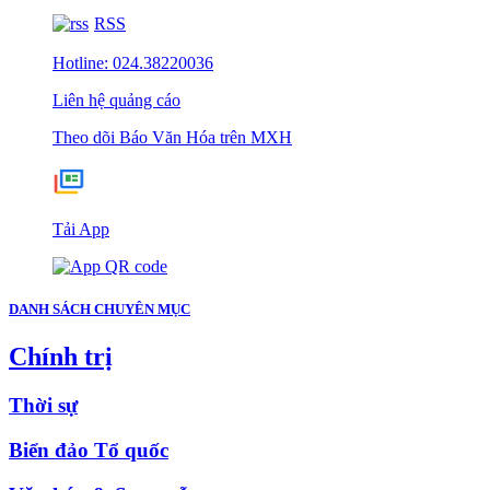
RSS
Hotline: 024.38220036
Liên hệ quảng cáo
Theo dõi Báo Văn Hóa trên MXH
Tải App
DANH SÁCH CHUYÊN MỤC
Chính trị
Thời sự
Biển đảo Tổ quốc