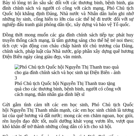
Bày tỏ lòng tri ân sâu sắc đối với các thương binh, bệnh binh, gia
đình chính sách và người có công với cách mạng, Phó Chủ tịch
Quốc hội khẳng định Đảng, Nhà nước và Nhân dân luôn ghi nhớ
những hy sinh, cống hiến to lớn của các thế hệ đi trước đối với sự
nghiệp đấu tranh giải phóng dân tộc, xây dựng và bảo vệ Tổ quốc.
Đồng thời mong muốn các gia đình chính sách tiếp tục phát huy
truyền thống cách mạng, là tấm gương sáng cho thế hệ trẻ noi theo;
tích cực vận động con cháu chấp hành tốt chủ trương của Đảng,
chính sách, pháp luật của Nhà nước, góp phần xây dựng quê hương
Điện Biên ngày càng giàu đẹp, văn minh.
Phó Chủ tịch Quốc hội Nguyễn Thị Thanh trao tặng
quà cho các thương binh, bệnh binh, người có công với
cách mạng, thân nhân gia đình liệt sĩ
Gửi gắm tình cảm tới các em học sinh, Phó Chủ tịch Quốc
hội
Nguyễn Thị Thanh
nhấn mạnh, các em học sinh chính là tương
lai của quê hương và đất nước; mong các em chăm ngoan, học giỏi,
rèn luyện đạo đức tốt, nuôi dưỡng khát vọng vươn lên, vượt qua
khó khăn để trở thành những công dân có ích cho xã hội.