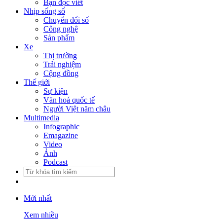
Bạn đọc viết
Nhịp sống số
Chuyển đổi số
Công nghệ
Sản phẩm
Xe
Thị trường
Trải nghiệm
Cộng đồng
Thế giới
Sự kiện
Văn hoá quốc tế
Người Việt năm châu
Multimedia
Infographic
Emagazine
Video
Ảnh
Podcast
Mới nhất
Xem nhiều