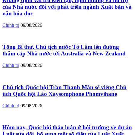
Khẳng định vai trò kiến tạo, định hướng và hỗ trợ
của Nhà nước đối với phát triển ngành Xuất bản và
văn hóa đọc
Chính trị
09/08/2026
Tổng Bí thư, Chủ tịch nước Tô Lâm lên đường
thăm cấp Nhà nước tới Australia và New Zealand
Chính trị
09/08/2026
Chủ tịch Quốc hội Trần Thanh Mẫn sẽ viếng Chủ
tịch Quốc hội Lào Xaysomphone Phomvihane
Chính trị
09/08/2026
Hôm nay, Quốc hội thảo luận ở hội trường về dự án
Luật sửa đổi, bổ sung một số điều của Luật Xuất