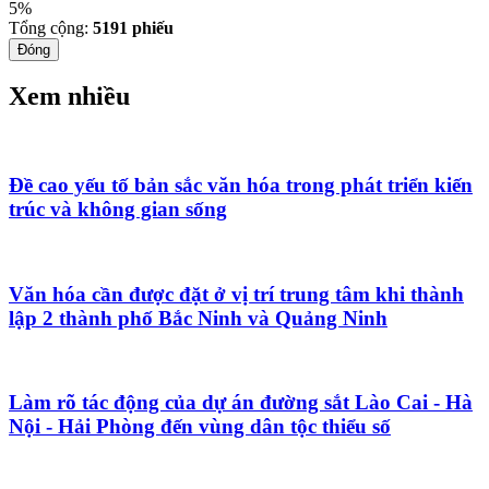
5%
Tổng cộng:
5191
phiếu
Đóng
Xem nhiều
Đề cao yếu tố bản sắc văn hóa trong phát triển kiến
trúc và không gian sống
Văn hóa cần được đặt ở vị trí trung tâm khi thành
lập 2 thành phố Bắc Ninh và Quảng Ninh
Làm rõ tác động của dự án đường sắt Lào Cai - Hà
Nội - Hải Phòng đến vùng dân tộc thiểu số