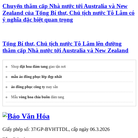
Chuyến thăm cấp Nhà nước tới Australia và New
Zealand của Tổng Bí thư, Chủ tịch nước Tô Lâm có
ý nghĩa đặc biệt quan trọng
Tổng Bí thư, Chủ tịch nước Tô Lâm lên đường
thăm cấp Nhà nước tới Australia và New Zealand
Shop
đặt hoa đám tang
giao tận nơi
mẫu áo đồng phục lớp đẹp nhất
áo đồng phục công ty
may sẵn
Mẫu
vòng hoa chia buồn
đám tang
Giấy phép số: 37/GP-BVHTTDL, cấp ngày 06.3.2026