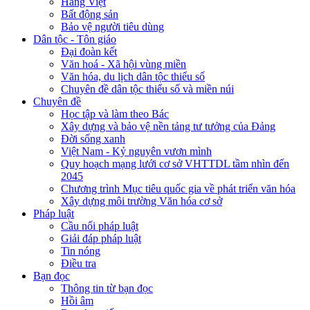
Hàng Việt
Bất động sản
Bảo vệ người tiêu dùng
Dân tộc - Tôn giáo
Đại đoàn kết
Văn hoá - Xã hội vùng miền
Văn hóa, du lịch dân tộc thiểu số
Chuyên đề dân tộc thiểu số và miền núi
Chuyên đề
Học tập và làm theo Bác
Xây dựng và bảo vệ nền tảng tư tưởng của Đảng
Đời sống xanh
Việt Nam - Kỷ nguyên vươn mình
Quy hoạch mạng lưới cơ sở VHTTDL tầm nhìn đến
2045
Chương trình Mục tiêu quốc gia về phát triển văn hóa
Xây dựng môi trường Văn hóa cơ sở
Pháp luật
Cầu nối pháp luật
Giải đáp pháp luật
Tin nóng
Điều tra
Bạn đọc
Thông tin từ bạn đọc
Hồi âm