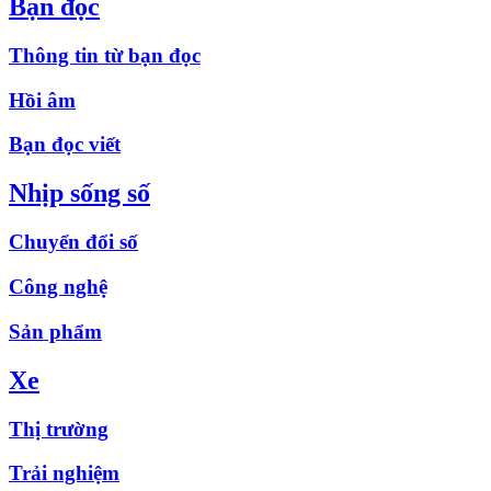
Bạn đọc
Thông tin từ bạn đọc
Hồi âm
Bạn đọc viết
Nhịp sống số
Chuyển đổi số
Công nghệ
Sản phẩm
Xe
Thị trường
Trải nghiệm