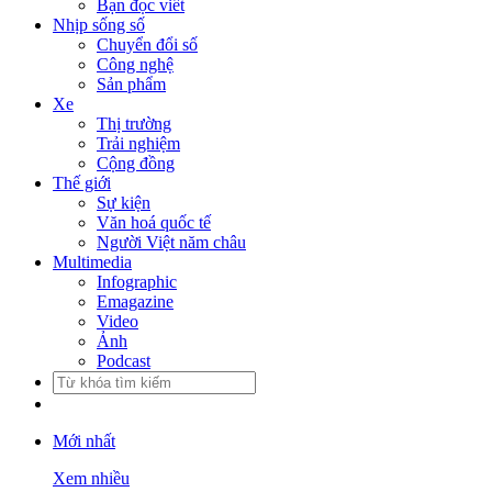
Bạn đọc viết
Nhịp sống số
Chuyển đổi số
Công nghệ
Sản phẩm
Xe
Thị trường
Trải nghiệm
Cộng đồng
Thế giới
Sự kiện
Văn hoá quốc tế
Người Việt năm châu
Multimedia
Infographic
Emagazine
Video
Ảnh
Podcast
Mới nhất
Xem nhiều