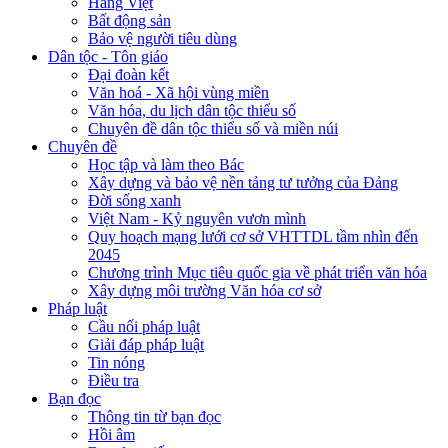
Hàng Việt
Bất động sản
Bảo vệ người tiêu dùng
Dân tộc - Tôn giáo
Đại đoàn kết
Văn hoá - Xã hội vùng miền
Văn hóa, du lịch dân tộc thiểu số
Chuyên đề dân tộc thiểu số và miền núi
Chuyên đề
Học tập và làm theo Bác
Xây dựng và bảo vệ nền tảng tư tưởng của Đảng
Đời sống xanh
Việt Nam - Kỷ nguyên vươn mình
Quy hoạch mạng lưới cơ sở VHTTDL tầm nhìn đến
2045
Chương trình Mục tiêu quốc gia về phát triển văn hóa
Xây dựng môi trường Văn hóa cơ sở
Pháp luật
Cầu nối pháp luật
Giải đáp pháp luật
Tin nóng
Điều tra
Bạn đọc
Thông tin từ bạn đọc
Hồi âm