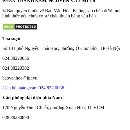
PHAN THANH NAM, NGUYỄN VĂN MƯỜI
© Bản quyền thuộc về Báo Văn Hóa. Không sao chép dưới mọi
hình thức nếu chưa có sự chấp thuận bằng văn bản.
Tòa soạn
Số 141 phố Nguyễn Thái Học, phường Ô Chợ Dừa, TP Hà Nội
024.38220036
024.38229302
baovanhoa@fpt.vn
Liên hệ quảng cáo: 024.822.0036
Văn phòng đại diện phía Nam
170 Nguyễn Đình Chiểu, phường Xuân Hòa, TP HCM
028.38230890