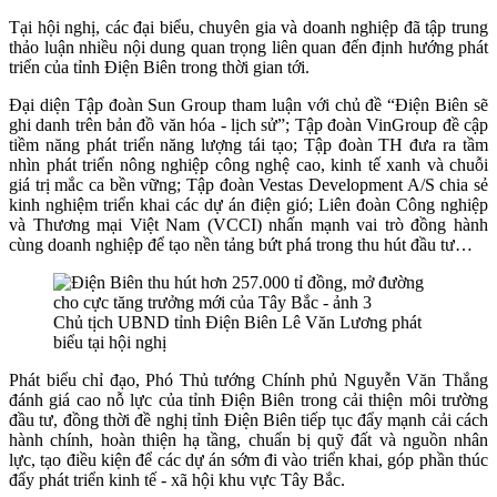
Tại hội nghị, các đại biểu, chuyên gia và doanh nghiệp đã tập trung
thảo luận nhiều nội dung quan trọng liên quan đến định hướng phát
triển của tỉnh Điện Biên trong thời gian tới.
Đại diện Tập đoàn Sun Group tham luận với chủ đề “Điện Biên sẽ
ghi danh trên bản đồ văn hóa - lịch sử”; Tập đoàn VinGroup đề cập
tiềm năng phát triển năng lượng tái tạo; Tập đoàn TH đưa ra tầm
nhìn phát triển nông nghiệp công nghệ cao, kinh tế xanh và chuỗi
giá trị mắc ca bền vững; Tập đoàn Vestas Development A/S chia sẻ
kinh nghiệm triển khai các dự án điện gió; Liên đoàn Công nghiệp
và Thương mại Việt Nam (VCCI) nhấn mạnh vai trò đồng hành
cùng doanh nghiệp để tạo nền tảng bứt phá trong thu hút đầu tư…
Chủ tịch UBND tỉnh Điện Biên Lê Văn Lương phát
biểu tại hội nghị
Phát biểu chỉ đạo, Phó Thủ tướng Chính phủ Nguyễn Văn Thắng
đánh giá cao nỗ lực của tỉnh Điện Biên trong cải thiện môi trường
đầu tư, đồng thời đề nghị tỉnh Điện Biên tiếp tục đẩy mạnh cải cách
hành chính, hoàn thiện hạ tầng, chuẩn bị quỹ đất và nguồn nhân
lực, tạo điều kiện để các dự án sớm đi vào triển khai, góp phần thúc
đẩy phát triển kinh tế - xã hội khu vực Tây Bắc.