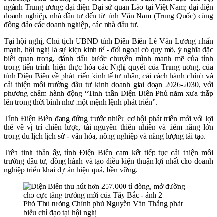
ngành Trung ương; đại diện Đại sứ quán Lào tại Việt Nam; đại diện
doanh nghiệp, nhà đầu tư đến từ tỉnh Vân Nam (Trung Quốc) cùng
đông đảo các doanh nghiệp, các nhà đầu tư.
Tại hội nghị, Chủ tịch UBND tỉnh Điện Biên Lê Văn Lương nhấn
mạnh, h
ội nghị là sự kiện kinh tế - đối ngoại có quy mô, ý nghĩa đặc
biệt quan trọng, đánh dấu bước chuyển mình mạnh mẽ của tỉnh
trong tiến trình hiện thực hóa các Nghị quyết của Trung ương, của
tỉnh Điện Biên về phát triển kinh tế tư nhân, cải cách hành chính và
cải thiện môi trường đầu tư kinh doanh giai đoạn 2026-2030, với
phương châm hành động “Tinh thần Điện Biên Phủ năm xưa thắp
lên trong thời bình như một mệnh lệnh phát triển”.
Tỉnh
Điện Biên đang đứng trước nhiều cơ hội phát triển mới với lợi
thế về vị trí chiến lược, tài nguyên thiên nhiên và tiềm năng lớn
trong du lịch lịch sử - văn hóa, nông nghiệp và năng lượng tái tạo.
Trên tinh thần ấy, tỉnh Điện Biên cam kết tiếp tục cải thiện môi
trường đầu tư, đồng hành và tạo điều kiện thuận lợi nhất cho doanh
nghiệp triển khai dự án hiệu quả, bền vững.
Phó Thủ tướng Chính phủ Nguyễn Văn Thắng phát
biểu chỉ đạo tại hội nghị