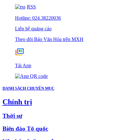
RSS
Hotline: 024.38220036
Liên hệ quảng cáo
Theo dõi Báo Văn Hóa trên MXH
Tải App
DANH SÁCH CHUYÊN MỤC
Chính trị
Thời sự
Biển đảo Tổ quốc