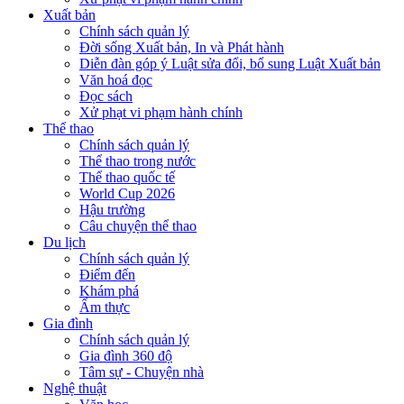
Xuất bản
Chính sách quản lý
Đời sống Xuất bản, In và Phát hành
Diễn đàn góp ý Luật sửa đổi, bổ sung Luật Xuất bản
Văn hoá đọc
Đọc sách
Xử phạt vi phạm hành chính
Thể thao
Chính sách quản lý
Thể thao trong nước
Thể thao quốc tế
World Cup 2026
Hậu trường
Câu chuyện thể thao
Du lịch
Chính sách quản lý
Điểm đến
Khám phá
Ẩm thực
Gia đình
Chính sách quản lý
Gia đình 360 độ
Tâm sự - Chuyện nhà
Nghệ thuật