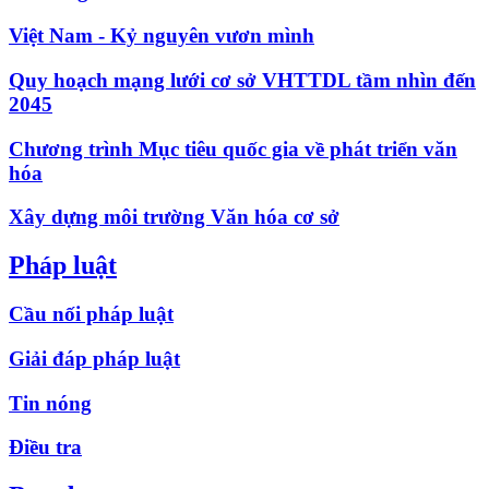
Việt Nam - Kỷ nguyên vươn mình
Quy hoạch mạng lưới cơ sở VHTTDL tầm nhìn đến
2045
Chương trình Mục tiêu quốc gia về phát triển văn
hóa
Xây dựng môi trường Văn hóa cơ sở
Pháp luật
Cầu nối pháp luật
Giải đáp pháp luật
Tin nóng
Điều tra