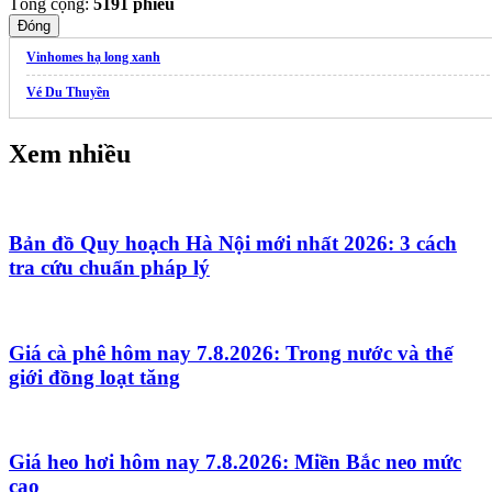
Tổng cộng:
5191
phiếu
Đóng
Vinhomes hạ long xanh
Vé Du Thuyền
Xem nhiều
Bản đồ Quy hoạch Hà Nội mới nhất 2026: 3 cách
tra cứu chuẩn pháp lý
Giá cà phê hôm nay 7.8.2026: Trong nước và thế
giới đồng loạt tăng
Giá heo hơi hôm nay 7.8.2026: Miền Bắc neo mức
cao