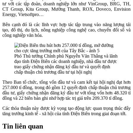
tư với các tập đoàn, doanh nghiệp lớn như VinGroup, BRG, TH,
CT Group, Kita Group, Mường Thanh, ROX, Doveco, Envision
Energy, Vietsoftpro…
Bên cạnh đó là các lĩnh vực hợp tác tập trung vào năng lượng tái
tạo, đô thị, du lịch, nông nghiệp công nghệ cao, chuyển đổi số và
công nghiệp văn hóa.
Phó Thủ tướng Chính phủ Nguyễn Văn Thắng và lãnh
đạo tỉnh Điện Biên các doanh nghiệp, nhà đầu tư được
trao giấy chứng nhận đăng ký đầu tư và quyết định
chấp thuận chủ trương đầu tư tại hội nghị
Theo Ban tổ chức, tổng vốn đầu tư và cam kết tại hội nghị đạt hơn
257.000 tỉ đồng, trong đó gồm 12 quyết định chấp thuận chủ trương
đầu tư, giấy chứng nhận đăng ký đầu tư với tổng vốn hơn 48.320 tỉ
đồng và 22 biên bản ghi nhớ hợp tác trị giá trên 209.370 tỉ đồng.
Các thỏa thuận này được kỳ vọng tạo động lực quan trọng thúc đẩy
tăng trưởng kinh tế - xã hội của tỉnh Điện Biên trong giai đoạn tới.
Tin liên quan