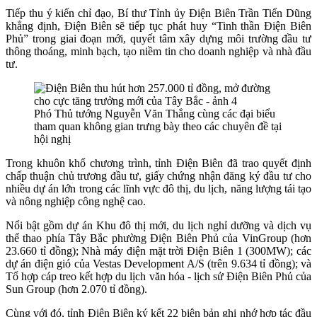
Tiếp thu ý kiến chỉ đạo, Bí thư Tỉnh ủy Điện Biên Trần Tiến Dũng
khẳng định, Điện Biên sẽ tiếp tục phát huy “Tinh thần Điện Biên
Phủ” trong giai đoạn mới, quyết tâm xây dựng môi trường đầu tư
thông thoáng, minh bạch, tạo niềm tin cho doanh nghiệp và nhà đầu
tư.
Phó Thủ tướng Nguyễn Văn Thắng cùng các đại biểu
tham quan không gian trưng bày theo các chuyên đề tại
hội nghị
Trong khuôn khổ chương trình, tỉnh Điện Biên đã trao quyết định
chấp thuận chủ trương đầu tư, giấy chứng nhận đăng ký đầu tư cho
nhiều dự án lớn trong các lĩnh vực đô thị, du lịch, năng lượng tái tạo
và nông nghiệp công nghệ cao.
Nổi bật gồm dự án Khu đô thị mới, du lịch nghỉ dưỡng và dịch vụ
thể thao phía Tây Bắc phường Điện Biên Phủ của VinGroup (hơn
23.660 tỉ đồng); Nhà máy điện mặt trời Điện Biên 1 (300MW); các
dự án điện gió của Vestas Development A/S (trên 9.634 tỉ đồng); và
Tổ hợp cáp treo kết hợp du lịch văn hóa - lịch sử Điện Biên Phủ của
Sun Group (hơn 2.070 tỉ đồng).
Cùng với đó, tỉnh Điện Biên ký kết 22 biên bản ghi nhớ hợp tác đầu