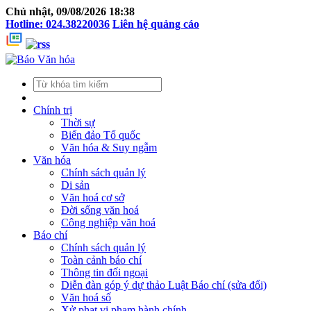
Chủ nhật, 09/08/2026 18:38
Hotline: 024.38220036
Liên hệ quảng cáo
Chính trị
Thời sự
Biển đảo Tổ quốc
Văn hóa & Suy ngẫm
Văn hóa
Chính sách quản lý
Di sản
Văn hoá cơ sở
Đời sống văn hoá
Công nghiệp văn hoá
Báo chí
Chính sách quản lý
Toàn cảnh báo chí
Thông tin đối ngoại
Diễn đàn góp ý dự thảo Luật Báo chí (sửa đổi)
Văn hoá số
Xử phạt vi phạm hành chính