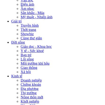
Văn học
Điện ảnh
Âm nhạc
Sân khấu - Múa
Mỹ thuật - Nhiếp ảnh
Giải trí
Truyền hình
Thời trang
Showbiz
Cùng thư giãn
Đời sống
Giáo dục - Khoa học
Y tế - Sức khoẻ
Bạn trẻ
Lối sống
Môi trường khí hậu
Giao thông
Xã hội
Kinh tế
Doanh nghiệp
Chứng khoán
Địa phương
Thị trường
Nông thôn mới
Khởi nghiệp