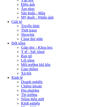
Văn học
Điện ảnh
Âm nhạc
Sân khấu - Múa
Mỹ thuật - Nhiếp ảnh
Giải trí
Truyền hình
Thời trang
Showbiz
Cùng thư giãn
Đời sống
Giáo dục - Khoa học
Y tế - Sức khoẻ
Bạn trẻ
Lối sống
Môi trường khí hậu
Giao thông
Xã hội
Kinh tế
Doanh nghiệp
Chứng khoán
Địa phương
Thị trường
Nông thôn mới
Khởi nghiệp