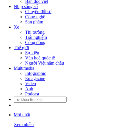
Bạn đọc viết
Nhịp sống số
Chuyển đổi số
Công nghệ
Sản phẩm
Xe
Thị trường
Trải nghiệm
Cộng đồng
Thế giới
Sự kiện
Văn hoá quốc tế
Người Việt năm châu
Multimedia
Infographic
Emagazine
Video
Ảnh
Podcast
Mới nhất
Xem nhiều