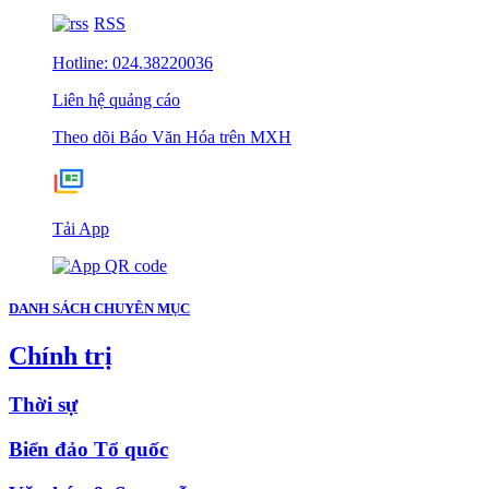
RSS
Hotline: 024.38220036
Liên hệ quảng cáo
Theo dõi Báo Văn Hóa trên MXH
Tải App
DANH SÁCH CHUYÊN MỤC
Chính trị
Thời sự
Biển đảo Tổ quốc