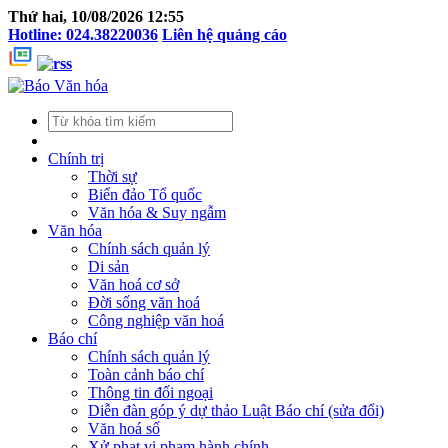
Thứ hai, 10/08/2026 12:55
Hotline: 024.38220036
Liên hệ quảng cáo
Chính trị
Thời sự
Biển đảo Tổ quốc
Văn hóa & Suy ngẫm
Văn hóa
Chính sách quản lý
Di sản
Văn hoá cơ sở
Đời sống văn hoá
Công nghiệp văn hoá
Báo chí
Chính sách quản lý
Toàn cảnh báo chí
Thông tin đối ngoại
Diễn đàn góp ý dự thảo Luật Báo chí (sửa đổi)
Văn hoá số
Xử phạt vi phạm hành chính