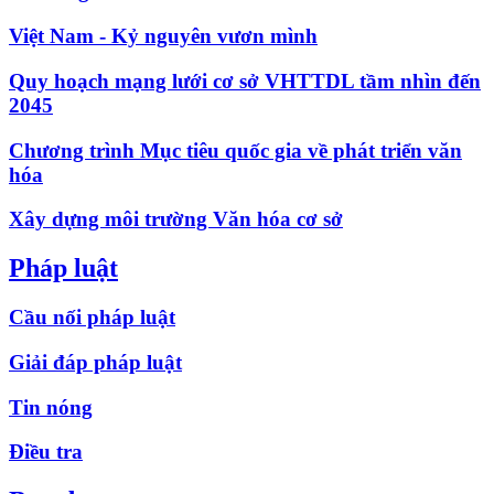
Việt Nam - Kỷ nguyên vươn mình
Quy hoạch mạng lưới cơ sở VHTTDL tầm nhìn đến
2045
Chương trình Mục tiêu quốc gia về phát triển văn
hóa
Xây dựng môi trường Văn hóa cơ sở
Pháp luật
Cầu nối pháp luật
Giải đáp pháp luật
Tin nóng
Điều tra