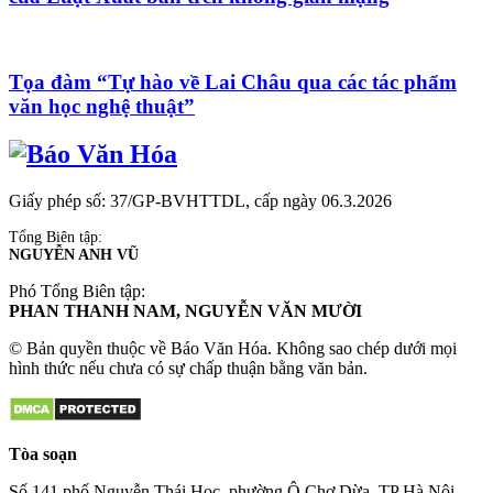
Tọa đàm “Tự hào về Lai Châu qua các tác phẩm
văn học nghệ thuật”
Giấy phép số: 37/GP-BVHTTDL, cấp ngày 06.3.2026
Tổng Biên tập:
NGUYỄN ANH VŨ
Phó Tổng Biên tập:
PHAN THANH NAM, NGUYỄN VĂN MƯỜI
© Bản quyền thuộc về Báo Văn Hóa. Không sao chép dưới mọi
hình thức nếu chưa có sự chấp thuận bằng văn bản.
Tòa soạn
Số 141 phố Nguyễn Thái Học, phường Ô Chợ Dừa, TP Hà Nội