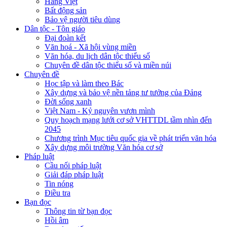
Hàng Việt
Bất động sản
Bảo vệ người tiêu dùng
Dân tộc - Tôn giáo
Đại đoàn kết
Văn hoá - Xã hội vùng miền
Văn hóa, du lịch dân tộc thiểu số
Chuyên đề dân tộc thiểu số và miền núi
Chuyên đề
Học tập và làm theo Bác
Xây dựng và bảo vệ nền tảng tư tưởng của Đảng
Đời sống xanh
Việt Nam - Kỷ nguyên vươn mình
Quy hoạch mạng lưới cơ sở VHTTDL tầm nhìn đến
2045
Chương trình Mục tiêu quốc gia về phát triển văn hóa
Xây dựng môi trường Văn hóa cơ sở
Pháp luật
Cầu nối pháp luật
Giải đáp pháp luật
Tin nóng
Điều tra
Bạn đọc
Thông tin từ bạn đọc
Hồi âm