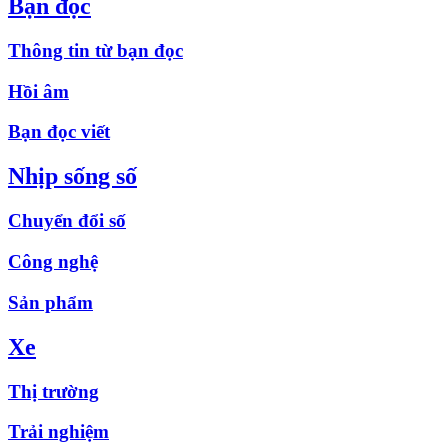
Bạn đọc
Thông tin từ bạn đọc
Hồi âm
Bạn đọc viết
Nhịp sống số
Chuyển đổi số
Công nghệ
Sản phẩm
Xe
Thị trường
Trải nghiệm