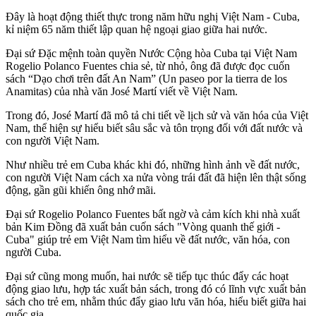
Đây là hoạt động thiết thực trong năm hữu nghị Việt Nam - Cuba,
kỉ niệm 65 năm thiết lập quan hệ ngoại giao giữa hai nước.
Đại sứ Đặc mệnh toàn quyền Nước Cộng hòa Cuba tại Việt Nam
Rogelio Polanco Fuentes chia sẻ, từ nhỏ, ông đã được đọc cuốn
sách “Dạo chơi trên đất An Nam” (Un paseo por la tierra de los
Anamitas) của nhà văn José Martí viết về Việt Nam.
Trong đó, José Martí đã mô tả chi tiết về lịch sử và văn hóa của Việt
Nam, thể hiện sự hiểu biết sâu sắc và tôn trọng đối với đất nước và
con người Việt Nam.
Như nhiều trẻ em Cuba khác khi đó, những hình ảnh về đất nước,
con người Việt Nam cách xa nửa vòng trái đất đã hiện lên thật sống
động, gần gũi khiến ông nhớ mãi.
Đại sứ Rogelio Polanco Fuentes bất ngờ và cảm kích khi nhà xuất
bản Kim Đồng đã xuất bản cuốn sách "Vòng quanh thế giới -
Cuba" giúp trẻ em Việt Nam tìm hiểu về đất nước, văn hóa, con
người Cuba.
Đại sứ cũng mong muốn, hai nước sẽ tiếp tục thúc đẩy các hoạt
động giao lưu, hợp tác xuất bản sách, trong đó có lĩnh vực xuất bản
sách cho trẻ em, nhằm thúc đẩy giao lưu văn hóa, hiểu biết giữa hai
quốc gia.