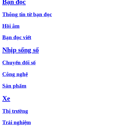
Bạn đọc
Thông tin từ bạn đọc
Hồi âm
Bạn đọc viết
Nhịp sống số
Chuyển đổi số
Công nghệ
Sản phẩm
Xe
Thị trường
Trải nghiệm