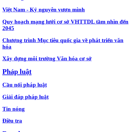
Việt Nam - Kỷ nguyên vươn mình
Quy hoạch mạng lưới cơ sở VHTTDL tầm nhìn đến
2045
Chương trình Mục tiêu quốc gia về phát triển văn
hóa
Xây dựng môi trường Văn hóa cơ sở
Pháp luật
Cầu nối pháp luật
Giải đáp pháp luật
Tin nóng
Điều tra