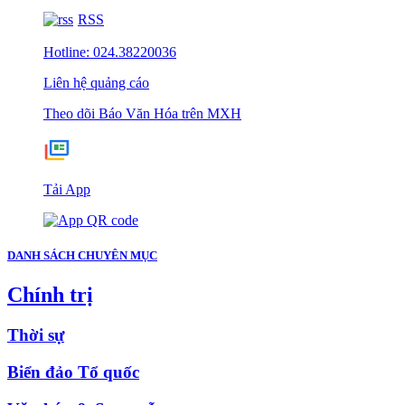
RSS
Hotline: 024.38220036
Liên hệ quảng cáo
Theo dõi Báo Văn Hóa trên MXH
Tải App
DANH SÁCH CHUYÊN MỤC
Chính trị
Thời sự
Biển đảo Tổ quốc