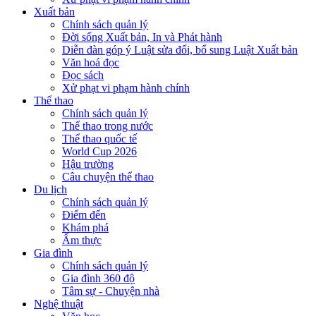
Xuất bản
Chính sách quản lý
Đời sống Xuất bản, In và Phát hành
Diễn đàn góp ý Luật sửa đổi, bổ sung Luật Xuất bản
Văn hoá đọc
Đọc sách
Xử phạt vi phạm hành chính
Thể thao
Chính sách quản lý
Thể thao trong nước
Thể thao quốc tế
World Cup 2026
Hậu trường
Câu chuyện thể thao
Du lịch
Chính sách quản lý
Điểm đến
Khám phá
Ẩm thực
Gia đình
Chính sách quản lý
Gia đình 360 độ
Tâm sự - Chuyện nhà
Nghệ thuật