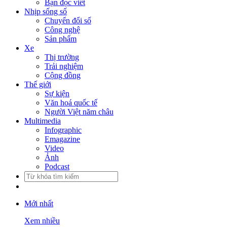
Bạn đọc viết
Nhịp sống số
Chuyển đổi số
Công nghệ
Sản phẩm
Xe
Thị trường
Trải nghiệm
Cộng đồng
Thế giới
Sự kiện
Văn hoá quốc tế
Người Việt năm châu
Multimedia
Infographic
Emagazine
Video
Ảnh
Podcast
Mới nhất
Xem nhiều