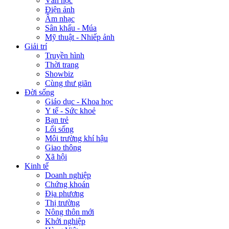
Văn học
Điện ảnh
Âm nhạc
Sân khấu - Múa
Mỹ thuật - Nhiếp ảnh
Giải trí
Truyền hình
Thời trang
Showbiz
Cùng thư giãn
Đời sống
Giáo dục - Khoa học
Y tế - Sức khoẻ
Bạn trẻ
Lối sống
Môi trường khí hậu
Giao thông
Xã hội
Kinh tế
Doanh nghiệp
Chứng khoán
Địa phương
Thị trường
Nông thôn mới
Khởi nghiệp