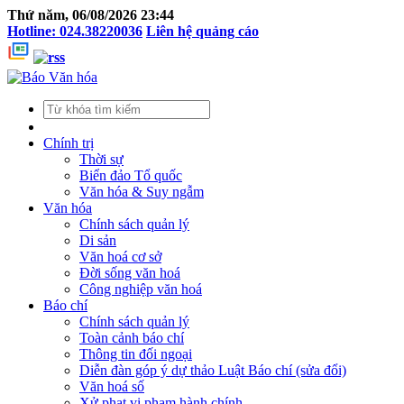
Thứ năm, 06/08/2026 23:44
Hotline: 024.38220036
Liên hệ quảng cáo
Chính trị
Thời sự
Biển đảo Tổ quốc
Văn hóa & Suy ngẫm
Văn hóa
Chính sách quản lý
Di sản
Văn hoá cơ sở
Đời sống văn hoá
Công nghiệp văn hoá
Báo chí
Chính sách quản lý
Toàn cảnh báo chí
Thông tin đối ngoại
Diễn đàn góp ý dự thảo Luật Báo chí (sửa đổi)
Văn hoá số
Xử phạt vi phạm hành chính