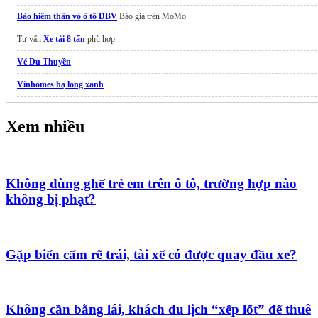
Bảo hiểm thân vỏ ô tô DBV
Báo giá trên MoMo
Tư vấn
Xe tải 8 tấn
phù hợp
Vé Du Thuyền
Vinhomes hạ long xanh
lốp Mitsubishi Xpander
Xem nhiều
Báo giá xe
Solati 2026
trọn gói
MG5 giá lăn bánh ưu đãi nhất
Không dùng ghế trẻ em trên ô tô, trường hợp nào
không bị phạt?
Gặp biển cấm rẽ trái, tài xế có được quay đầu xe?
Không cần bằng lái, khách du lịch “xếp lốt” để thuê