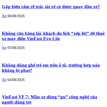
Gặp biển cấm rẽ trái, tài xế có được quay đầu xe?
Xe
06/08/2026
Không cần bằng lái, khách du lịch “xếp lốt” để thuê
xe máy điện VinFast Evo Lite
Xe
05/08/2026
Không dùng ghế trẻ em trên ô tô, trường hợp nào
không bị phạt?
Xe
04/08/2026
VinFast VF 7: Mẫu xe đúng “gu” công nghệ của
người dùng trẻ