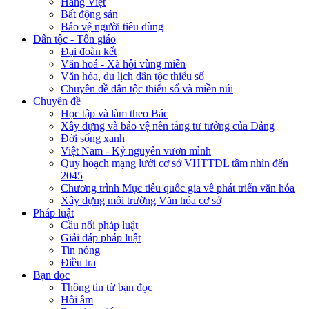
Hàng Việt
Bất động sản
Bảo vệ người tiêu dùng
Dân tộc - Tôn giáo
Đại đoàn kết
Văn hoá - Xã hội vùng miền
Văn hóa, du lịch dân tộc thiểu số
Chuyên đề dân tộc thiểu số và miền núi
Chuyên đề
Học tập và làm theo Bác
Xây dựng và bảo vệ nền tảng tư tưởng của Đảng
Đời sống xanh
Việt Nam - Kỷ nguyên vươn mình
Quy hoạch mạng lưới cơ sở VHTTDL tầm nhìn đến
2045
Chương trình Mục tiêu quốc gia về phát triển văn hóa
Xây dựng môi trường Văn hóa cơ sở
Pháp luật
Cầu nối pháp luật
Giải đáp pháp luật
Tin nóng
Điều tra
Bạn đọc
Thông tin từ bạn đọc
Hồi âm