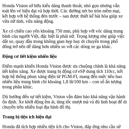
Honda Vision sở hữu kiểu dáng thanh thoát, nhỏ gọn nhưng vẫn
toát lên vẻ hiện đại và hợp thời. Các đường nét bo tròn mềm mại,
kết hợp với hệ thống đèn trước – sau được thiết kế hài hòa giúp xe
vừa nữ tính, vừa năng động.
Xe có chiều cao yên khoảng 750 mm, phù hợp với vóc dáng trung
bình của người Việt, đặc biệt là phái nữ. Trọng lượng nhẹ giúp việc
dắt xe, quay đầu trong không gian hẹp hay di chuyển trong phố
đông trở nên dễ dàng hơn nhiều so với các dòng xe ga khác.
Động cơ tiết kiệm nhiên liệu
Điểm mạnh khiến Honda Vision được ưa chuộng chính là khả năng
tiết kiệm xăng. Xe được trang bị động cơ eSP dung tích 110cc, kết
hợp hệ thống phun xăng điện tử PGM-FI, mang đến mức tiêu hao
nhiên liệu trung bình chỉ khoảng 1,8 lít/100 km – con số ấn tượng
trong phân khúc.
Dù hướng đến sự tiết kiệm, Vision vẫn đảm bảo khả năng vận hành
ổn định. Xe khởi động êm ái, tăng tốc mượt mà và đủ linh hoạt để di
chuyển trên nhiều loại địa hình đô thị.
Trang bị tiện ích hiện đại
Honda đã tích hợp nhiều tiện ích cho Vision, đáp ứng nhu cầu sử