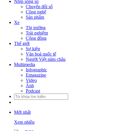
Nhịp sống số
Chuyển đổi số
Công nghệ
Sản phẩm
Xe
Thị trường
Trải nghiệm
Cộng đồng
Thế giới
Sự kiện
Văn hoá quốc tế
Người Việt năm châu
Multimedia
Infographic
Emagazine
Video
Ảnh
Podcast
Mới nhất
Xem nhiều