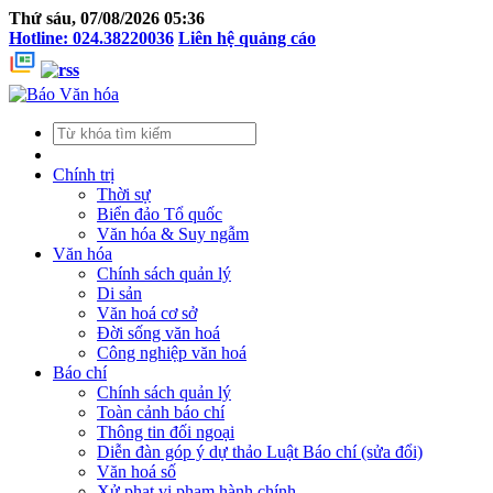
Thứ sáu, 07/08/2026 05:36
Hotline: 024.38220036
Liên hệ quảng cáo
Chính trị
Thời sự
Biển đảo Tổ quốc
Văn hóa & Suy ngẫm
Văn hóa
Chính sách quản lý
Di sản
Văn hoá cơ sở
Đời sống văn hoá
Công nghiệp văn hoá
Báo chí
Chính sách quản lý
Toàn cảnh báo chí
Thông tin đối ngoại
Diễn đàn góp ý dự thảo Luật Báo chí (sửa đổi)
Văn hoá số
Xử phạt vi phạm hành chính