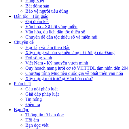
Hàng Việt
Bất động sản
Bảo vệ người tiêu dùng
Dân tộc - Tôn giáo
Đại đoàn kết
Văn hoá - Xã hội vùng miền
Văn hóa, du lịch dân tộc thiểu số
Chuyên đề dân tộc thiểu số và miền núi
Chuyên đề
Học tập và làm theo Bác
Xây dựng và bảo vệ nền tảng tư tưởng của Đảng
Đời sống xanh
Việt Nam - Kỷ nguyên vươn mình
Quy hoạch mạng lưới cơ sở VHTTDL tầm nhìn đến 204
Chương trình Mục tiêu quốc gia về phát triển văn hóa
Xây dựng môi trường Văn hóa cơ sở
Pháp luật
Cầu nối pháp luật
Giải đáp pháp luật
Tin nóng
Điều tra
Bạn đọc
Thông tin từ bạn đọc
Hồi âm
Bạn đọc viết