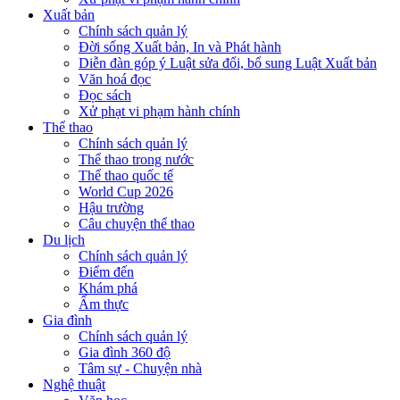
Xuất bản
Chính sách quản lý
Đời sống Xuất bản, In và Phát hành
Diễn đàn góp ý Luật sửa đổi, bổ sung Luật Xuất bản
Văn hoá đọc
Đọc sách
Xử phạt vi phạm hành chính
Thể thao
Chính sách quản lý
Thể thao trong nước
Thể thao quốc tế
World Cup 2026
Hậu trường
Câu chuyện thể thao
Du lịch
Chính sách quản lý
Điểm đến
Khám phá
Ẩm thực
Gia đình
Chính sách quản lý
Gia đình 360 độ
Tâm sự - Chuyện nhà
Nghệ thuật