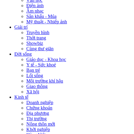
Văn học
Điện ảnh
Âm nhạc
Sân khấu - Múa
Mỹ thuật - Nhiếp ảnh
Giải trí
Truyền hình
Thời trang
Showbiz
Cùng thư giãn
Đời sống
Giáo dục - Khoa học
Y tế - Sức khoẻ
Bạn trẻ
Lối sống
Môi trường khí hậu
Giao thông
Xã hội
Kinh tế
Doanh nghiệp
Chứng khoán
Địa phương
Thị trường
Nông thôn mới
Khởi nghiệp