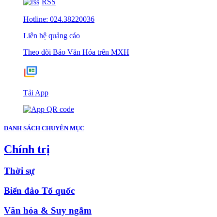
RSS
Hotline: 024.38220036
Liên hệ quảng cáo
Theo dõi Báo Văn Hóa trên MXH
Tải App
DANH SÁCH CHUYÊN MỤC
Chính trị
Thời sự
Biển đảo Tổ quốc
Văn hóa & Suy ngẫm