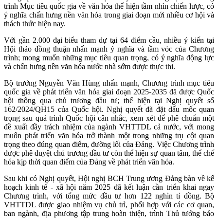
trình Mục tiêu quốc gia về văn hóa thể hiện tầm nhìn chiến lược, có
ý nghĩa chấn hưng nền văn hóa trong giai đoạn mới nhiều cơ hội và
thách thức hiện nay.
Với gần 2.000 đại biểu tham dự tại 64 điểm cầu, nhiều ý kiến tại
Hội thảo đồng thuận nhấn mạnh ý nghĩa và tầm vóc của Chương
trình; mong muốn những mục tiêu quan trọng, có ý nghĩa động lực
và chấn hưng nền văn hóa nước nhà sớm được thực thi.
Bộ trưởng Nguyễn Văn Hùng nhấn mạnh, Chương trình mục tiêu
quốc gia về phát triển văn hóa giai đoạn 2025-2035 đã được Quốc
hội thông qua chủ trương đầu tư; thể hiện tại Nghị quyết số
162/2024/QH15 của Quốc hội. Nghị quyết đã đặt dấu mốc quan
trọng sau quá trình Quốc hội cân nhắc, xem xét để phê chuẩn một
đề xuất đầy trách nhiệm của ngành VHTTDL cả nước, với mong
muốn phát triển văn hóa trở thành một trong những trụ cột quan
trọng theo đúng quan điểm, đường lối của Đảng. Việc Chương trình
được phê duyệt chủ trương đầu tư còn thể hiện sự quan tâm, thể chế
hóa kịp thời quan điểm của Đảng về phát triển văn hóa.
Sau khi có Nghị quyết, Hội nghị BCH Trung ương Đảng bàn về kế
hoạch kinh tế - xã hội năm 2025 đã kết luận cần triển khai ngay
Chương trình, với tổng mức đầu tư hơn 122 nghìn tỉ đồng.
Bộ
VHTTDL được giao nhiệm vụ chủ trì, phối hợp với các cơ quan,
ban ngành, địa phương tập trung hoàn thiện, trình Thủ tướng báo