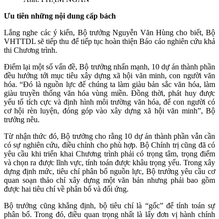
Ưu tiên những
nội dung cấp bách
Lắng nghe các ý kiến, Bộ trưởng Nguyễn Văn Hùng cho biết, Bộ
VHTTDL sẽ tiếp thu để tiếp tục hoàn thiện Báo cáo nghiên cứu khả
thi Chương trình.
Điểm lại một số vấn đề, Bộ trưởng nhấn mạnh, 10 dự án thành phần
đều hướng tới mục tiêu xây dựng xã hội văn minh, con người văn
hóa. “Đó là nguồn lực để chúng ta làm giàu bản sắc văn hóa, làm
giàu truyền thống văn hóa vùng miền. Đồng thời, phát huy được
yếu tố tích cực và định hình môi trường văn hóa, để con người có
cơ hội rèn luyện, đóng góp vào xây dựng xã hội văn minh”, Bộ
trưởng nêu.
Từ nhận thức đó, Bộ trưởng cho rằng 10 dự án thành phần vẫn cần
có sự nghiên cứu, điều chỉnh cho phù hợp. Bộ Chính trị cũng đã có
yêu cầu khi triển khai Chương trình phải có trọng tâm, trọng điểm
và chọn ra được lĩnh vực, tính toán được khâu trọng yếu. Trong xây
dựng định mức, tiêu chí phân bổ nguồn lực, Bộ trưởng yêu cầu cơ
quan soạn thảo chỉ xây dựng một văn bản nhưng phải bao gồm
được hai tiêu chí về phân bổ và đối ứng.
Bộ trưởng cũng khẳng định, bộ tiêu chí là “gốc” để tính toán sự
phân bổ. Trong đó, điều quan trọng nhất là lấy đơn vị hành chính