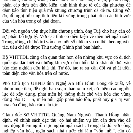
phân cấp dựa trên điều kiện, tình hình thực tế của địa phương để
đảm bảo tính hiệu quả mà khung chương trình đã đề ra. Cùng với
đó, đề nghị bổ sung tính liên kết vùng trong phát triển các lĩnh vực
của văn hóa trong cả giai đoạn.
Đối với nguồn vốn thực hiện chương trình, ông Tuệ cho hay cần có
sự phân bổ hợp lý. Với các tỉnh có điều kiện về điều tiết ngân sách
Trung ương, chỉ hỗ trợ vốn cho một số nhiệm vụ cụ thể theo nguyên
tắc, tiêu chí đã được Thủ tướng Chính phủ ban hành.
Bộ VHTTDL cũng cần quan tâm hơn đến những khu vực có di tích
quốc gia đặc biệt và những khu vực còn nhiều khó khăn để đưa vào
báo cáo nghiên cứu khả thi. Từ đó, tạo ra sự cân đối và phát triển
toàn diện cho văn hóa trên cả nước.
Phó Chủ tịch UBND tỉnh Nghệ An Bùi Đình Long đề xuất, về
nhóm mục tiêu, đề nghị ban soạn thảo xem xét, có thêm các nguồn
lực để xây dựng, phát triển hệ thống thiết chế văn hóa cho vùng
đồng bào DTTS, miền núi; góp phần bảo tồn, phát huy giá trị văn
hóa của đồng bào các dân tộc.
Giám đốc Sở VHTTDL Quảng Nam Nguyễn Thanh Hồng nhận
định, về chính sách đặc thù, có hai nhiệm vụ lớn cần đưa vào để
huy động thêm nguồn lực ngoài ngân sách. Trong đó đối với công
nghiệp văn hóa, ngân sách nhà nước chỉ làm “vốn mồi”, cần có