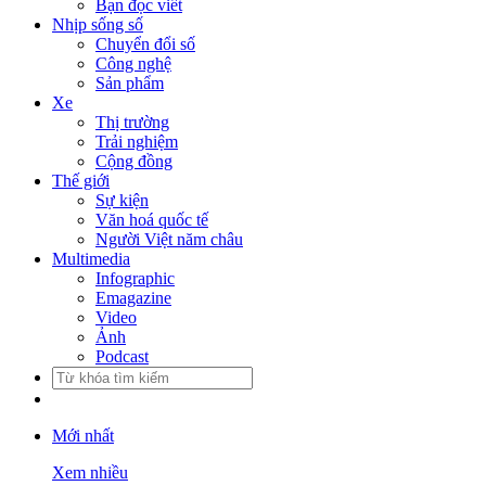
Bạn đọc viết
Nhịp sống số
Chuyển đổi số
Công nghệ
Sản phẩm
Xe
Thị trường
Trải nghiệm
Cộng đồng
Thế giới
Sự kiện
Văn hoá quốc tế
Người Việt năm châu
Multimedia
Infographic
Emagazine
Video
Ảnh
Podcast
Mới nhất
Xem nhiều