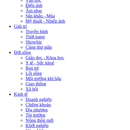
Văn học
Điện ảnh
Âm nhạc
Sân khấu - Múa
Mỹ thuật - Nhiếp ảnh
Giải trí
Truyền hình
Thời trang
Showbiz
Cùng thư giãn
Đời sống
Giáo dục - Khoa học
Y tế - Sức khoẻ
Bạn trẻ
Lối sống
Môi trường khí hậu
Giao thông
Xã hội
Kinh tế
Doanh nghiệp
Chứng khoán
Địa phương
Thị trường
Nông thôn mới
Khởi nghiệp