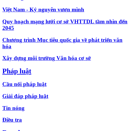
Việt Nam - Kỷ nguyên vươn mình
Quy hoạch mạng lưới cơ sở VHTTDL tầm nhìn đến
2045
Chương trình Mục tiêu quốc gia về phát triển văn
hóa
Xây dựng môi trường Văn hóa cơ sở
Pháp luật
Cầu nối pháp luật
Giải đáp pháp luật
Tin nóng
Điều tra