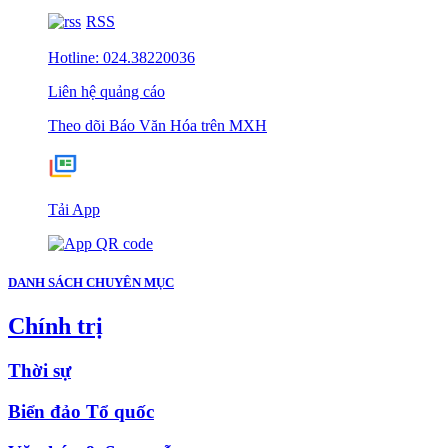
RSS
Hotline: 024.38220036
Liên hệ quảng cáo
Theo dõi Báo Văn Hóa trên MXH
Tải App
DANH SÁCH CHUYÊN MỤC
Chính trị
Thời sự
Biển đảo Tổ quốc