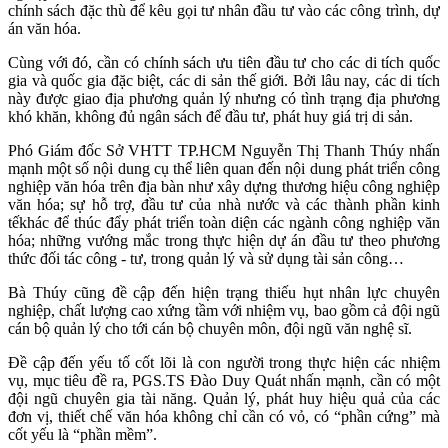
chính sách đặc thù để kêu gọi tư nhân đầu tư vào các công trình, dự
án văn hóa.
Cùng với đó, cần có chính sách ưu tiên đầu tư cho các di tích quốc
gia và quốc gia đặc biệt, các di sản thế giới. Bởi lâu nay, các di tích
này được giao địa phương quản lý nhưng có tình trạng địa phương
khó khăn, không đủ ngân sách để đầu tư, phát huy giá trị di sản.
Phó Giám đốc Sở VHTT TP.HCM Nguyễn Thị Thanh Thúy nhấn
mạnh một số nội dung cụ thể liên quan đến nội dung phát triển công
nghiệp văn hóa trên địa bàn như xây dựng thương hiệu công nghiệp
văn hóa; sự hỗ trợ, đầu tư của nhà nước và các thành phần kinh
tếkhác để thúc đẩy phát triển toàn diện các ngành công nghiệp văn
hóa; những vướng mắc trong thực hiện dự án đầu tư theo phương
thức đối tác công - tư, trong quản lý và sử dụng tài sản công…
Bà Thúy cũng đề cập đến hiện trạng thiếu hụt nhân lực chuyên
nghiệp, chất lượng cao xứng tầm với nhiệm vụ, bao gồm cả đội ngũ
cán bộ quản lý cho tới cán bộ chuyên môn, đội ngũ văn nghệ sĩ.
Đề cập đến yếu tố cốt lõi là con người trong thực hiện các nhiệm
vụ, mục tiêu đề ra, PGS.TS Đào Duy Quát nhấn mạnh, cần có một
đội ngũ chuyên gia tài năng. Quản lý, phát huy hiệu quả của các
đơn vị, thiết chế văn hóa không chỉ cần có vỏ, có “phần cứng” mà
cốt yếu là “phần mềm”.