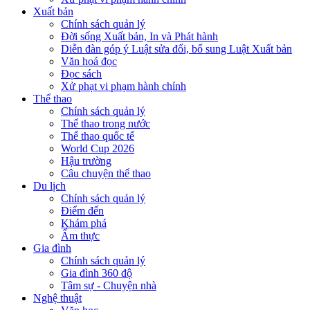
Xuất bản
Chính sách quản lý
Đời sống Xuất bản, In và Phát hành
Diễn đàn góp ý Luật sửa đổi, bổ sung Luật Xuất bản
Văn hoá đọc
Đọc sách
Xử phạt vi phạm hành chính
Thể thao
Chính sách quản lý
Thể thao trong nước
Thể thao quốc tế
World Cup 2026
Hậu trường
Câu chuyện thể thao
Du lịch
Chính sách quản lý
Điểm đến
Khám phá
Ẩm thực
Gia đình
Chính sách quản lý
Gia đình 360 độ
Tâm sự - Chuyện nhà
Nghệ thuật