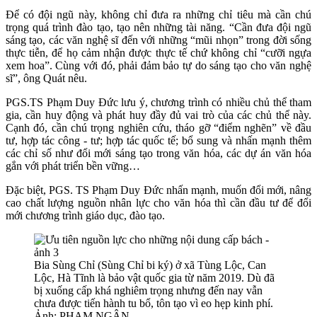
Để có đội ngũ này, không chỉ đưa ra những chỉ tiêu mà cần chú
trọng quá trình đào tạo, tạo nên những tài năng. “Cần đưa đội ngũ
sáng tạo, các văn nghệ sĩ đến với những “mũi nhọn” trong đời sống
thực tiễn, để họ cảm nhận được thực tế chứ không chỉ “cưỡi ngựa
xem hoa”. Cùng với đó, phải đảm bảo tự do sáng tạo cho văn nghệ
sĩ”, ông Quát nêu.
PGS.TS Phạm Duy Đức lưu ý, chương trình có nhiều chủ thể tham
gia, cần huy động và phát huy đầy đủ vai trò của các chủ thể này.
Cạnh đó, cần chú trọng nghiên cứu, tháo gỡ “điểm nghẽn” về đầu
tư, hợp tác công - tư; hợp tác quốc tế; bổ sung và nhấn mạnh thêm
các chỉ số như đổi mới sáng tạo trong văn hóa, các dự án văn hóa
gắn với phát triển bền vững…
Đặc biệt, PGS. TS Phạm Duy Đức nhấn mạnh, muốn đổi mới, nâng
cao chất lượng nguồn nhân lực cho văn hóa thì cần đầu tư để đổi
mới chương trình giáo dục, đào tạo.
Bia Sùng Chỉ (Sùng Chỉ bi ký) ở xã Tùng Lộc, Can
Lộc, Hà Tĩnh là bảo vật quốc gia từ năm 2019. Dù đã
bị xuống cấp khá nghiêm trọng nhưng đến nay vẫn
chưa được tiến hành tu bổ, tôn tạo vì eo hẹp kinh phí.
Ảnh: PHẠM NGÂN