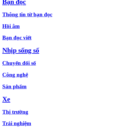
Bạn đọc
Thông tin từ bạn đọc
Hồi âm
Bạn đọc viết
Nhịp sống số
Chuyển đổi số
Công nghệ
Sản phẩm
Xe
Thị trường
Trải nghiệm