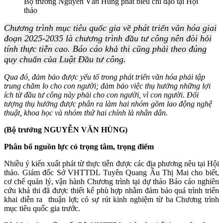
Bộ trưởng Nguyễn Văn Hùng phát biểu chỉ đạo tại Hội
thảo
Chương trình mục tiêu quốc gia về phát triển văn hóa giai
đoạn 2025-2035 là chương trình đầu tư công nên đòi hỏi
tính thực tiễn cao. Báo cáo khả thi cũng phải theo đúng
quy chuẩn của Luật Đầu tư công.
Qua đó, đảm bảo được yếu tố trong phát triển văn hóa phải tập
trung chăm lo cho con người; đảm bảo việc thụ hưởng những lợi
ích từ đầu tư công này phải cho con người, vì con người. Đối
tượng thụ hưởng được phân ra làm hai nhóm gồm lao động nghệ
thuật, khoa học và nhóm thứ hai chính là nhân dân.
(Bộ trưởng NGUYỄN VĂN HÙNG)
Phân bổ nguồn lực có trọng tâm, trọng điểm
Nhiều ý kiến xuất phát từ thực tiễn được các địa phương nêu tại Hội
thảo. Giám đốc Sở VHTTDL Tuyên Quang Âu Thị Mai cho biết,
cơ chế quản lý, vận hành Chương trình tại dự thảo Báo cáo nghiên
cứu khả thi đã được thiết kế phù hợp nhằm đảm bảo quá trình triển
khai diễn ra
thuận lợi; có sự rút kinh nghiệm từ ba Chương trình
mục tiêu quốc gia trước.