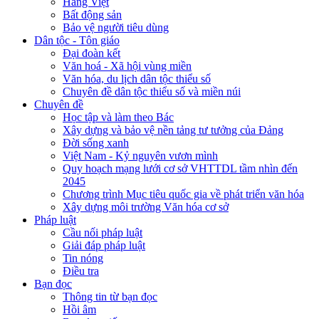
Hàng Việt
Bất động sản
Bảo vệ người tiêu dùng
Dân tộc - Tôn giáo
Đại đoàn kết
Văn hoá - Xã hội vùng miền
Văn hóa, du lịch dân tộc thiểu số
Chuyên đề dân tộc thiểu số và miền núi
Chuyên đề
Học tập và làm theo Bác
Xây dựng và bảo vệ nền tảng tư tưởng của Đảng
Đời sống xanh
Việt Nam - Kỷ nguyên vươn mình
Quy hoạch mạng lưới cơ sở VHTTDL tầm nhìn đến
2045
Chương trình Mục tiêu quốc gia về phát triển văn hóa
Xây dựng môi trường Văn hóa cơ sở
Pháp luật
Cầu nối pháp luật
Giải đáp pháp luật
Tin nóng
Điều tra
Bạn đọc
Thông tin từ bạn đọc
Hồi âm