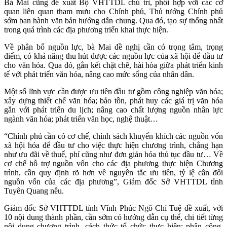
Bà Mai cũng đề xuất Bộ VHTTDL chủ trì, phối hợp với các cơ
quan liên quan tham mưu cho Chính phủ, Thủ tướng Chính phủ
sớm ban hành văn bản hướng dẫn chung. Qua đó, tạo sự thống nhất
trong quá trình các địa phương triển khai thực hiện.
Về phân bổ nguồn lực, bà Mai đề nghị cần có trọng tâm, trọng
điểm, có khả năng thu hút được các nguồn lực của xã hội để đầu tư
cho văn hóa. Qua đó, gắn kết chặt chẽ, hài hòa giữa phát triển kinh
tế với phát triển văn hóa, nâng cao mức sống của nhân dân.
Một số lĩnh vực cần được ưu tiên đầu tư gồm công nghiệp văn hóa;
xây dựng thiết chế văn hóa; bảo tồn, phát huy các giá trị văn hóa
gắn với phát triển du lịch; nâng cao chất lượng nguồn nhân lực
ngành văn hóa; phát triển văn học, nghệ thuật…
“Chính phủ cần có cơ chế, chính sách khuyến khích các nguồn vốn
xã hội hóa để đầu tư cho việc thực hiện chương trình, chẳng hạn
như ưu đãi về thuế, phí cũng như đơn giản hóa thủ tục đầu tư… Về
cơ chế hỗ trợ nguồn vốn cho các địa phương thực hiện Chương
trình, cần quy định rõ hơn về nguyên tắc ưu tiên, tỷ lệ cân đối
nguồn vốn của các địa phương”, Giám đốc Sở VHTTDL tỉnh
Tuyên Quang nêu.
Giám đốc Sở VHTTDL tỉnh Vĩnh Phúc Ngô Chí Tuệ đề xuất, với
10 nội dung thành phần, cần sớm có hướng dẫn cụ thể, chi tiết từng
nội dung chương trình, cách thức tổ chức thực hiện; phân công,