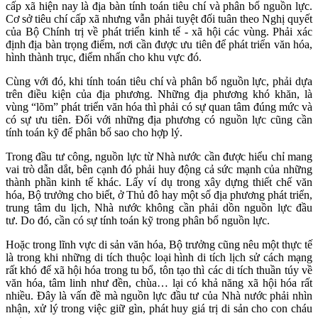
cấp xã hiện nay là địa bàn tính toán tiêu chí và phân bổ nguồn lực.
Cơ sở tiêu chí cấp xã nhưng vẫn phải tuyệt đối tuân theo Nghị quyết
của Bộ Chính trị về phát triển kinh tế - xã hội các vùng. Phải xác
định địa bàn trọng điểm, nơi cần được ưu tiên để phát triển văn hóa,
hình thành trục, điểm nhấn cho khu vực đó.
Cùng với đó, khi tính toán tiêu chí và phân bổ nguồn lực, phải dựa
trên điều kiện của địa phương. Những địa phương khó khăn, là
vùng “lõm” phát triển văn hóa thì phải có sự quan tâm đúng mức và
có sự ưu tiên. Đối với những địa phương có nguồn lực cũng cần
tính toán kỹ để phân bổ sao cho hợp lý.
Trong đầu tư công, nguồn lực từ Nhà nước cần được hiểu chỉ mang
vai trò dẫn dắt, bên cạnh đó phải huy động cả sức mạnh của những
thành phần kinh tế khác. Lấy ví dụ trong xây dựng thiết chế văn
hóa, Bộ trưởng cho biết, ở Thủ đô hay một số địa phương phát triển,
trung tâm du lịch, Nhà nước không cần phải dồn nguồn lực đầu
tư.
Do đó, cần có sự tính toán kỹ trong phân bổ nguồn lực.
Hoặc trong lĩnh vực di sản văn hóa, Bộ trưởng cũng nêu một thực tế
là trong khi những di tích thuộc loại hình di tích lịch sử cách mạng
rất khó để xã hội hóa trong tu bổ, tôn tạo thì các di tích thuần túy về
văn hóa, tâm linh như đền, chùa… lại có khả năng xã hội hóa rất
nhiều. Đây là vấn đề mà nguồn lực đầu tư của Nhà nước phải nhìn
nhận, xử lý trong việc giữ gìn, phát huy giá trị di sản cho con cháu