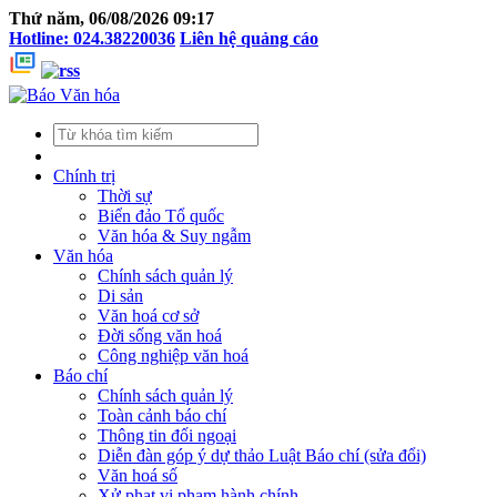
Thứ năm, 06/08/2026 09:17
Hotline: 024.38220036
Liên hệ quảng cáo
Chính trị
Thời sự
Biển đảo Tổ quốc
Văn hóa & Suy ngẫm
Văn hóa
Chính sách quản lý
Di sản
Văn hoá cơ sở
Đời sống văn hoá
Công nghiệp văn hoá
Báo chí
Chính sách quản lý
Toàn cảnh báo chí
Thông tin đối ngoại
Diễn đàn góp ý dự thảo Luật Báo chí (sửa đổi)
Văn hoá số
Xử phạt vi phạm hành chính