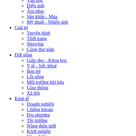
Văn học
Điện ảnh
Âm nhạc
Sân khấu - Múa
Mỹ thuật - Nhiếp ảnh
Giải trí
Truyền hình
Thời trang
Showbiz
Cùng thư giãn
Đời sống
Giáo dục - Khoa học
Y tế - Sức khoẻ
Bạn trẻ
Lối sống
Môi trường khí hậu
Giao thông
Xã hội
Kinh tế
Doanh nghiệp
Chứng khoán
Địa phương
Thị trường
Nông thôn mới
Khởi nghiệp