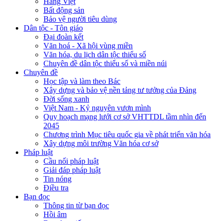
Hàng Việt
Bất động sản
Bảo vệ người tiêu dùng
Dân tộc - Tôn giáo
Đại đoàn kết
Văn hoá - Xã hội vùng miền
Văn hóa, du lịch dân tộc thiểu số
Chuyên đề dân tộc thiểu số và miền núi
Chuyên đề
Học tập và làm theo Bác
Xây dựng và bảo vệ nền tảng tư tưởng của Đảng
Đời sống xanh
Việt Nam - Kỷ nguyên vươn mình
Quy hoạch mạng lưới cơ sở VHTTDL tầm nhìn đến
2045
Chương trình Mục tiêu quốc gia về phát triển văn hóa
Xây dựng môi trường Văn hóa cơ sở
Pháp luật
Cầu nối pháp luật
Giải đáp pháp luật
Tin nóng
Điều tra
Bạn đọc
Thông tin từ bạn đọc
Hồi âm