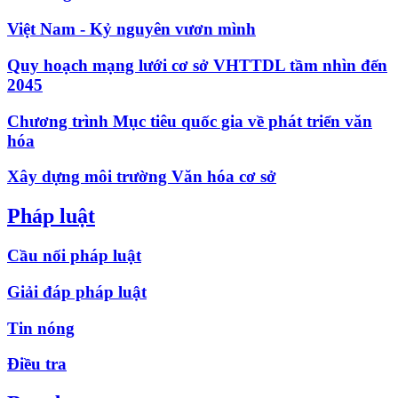
Việt Nam - Kỷ nguyên vươn mình
Quy hoạch mạng lưới cơ sở VHTTDL tầm nhìn đến
2045
Chương trình Mục tiêu quốc gia về phát triển văn
hóa
Xây dựng môi trường Văn hóa cơ sở
Pháp luật
Cầu nối pháp luật
Giải đáp pháp luật
Tin nóng
Điều tra