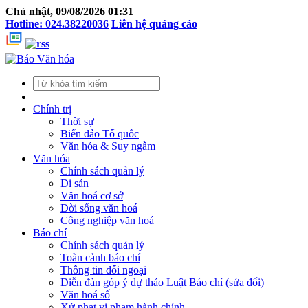
Chủ nhật, 09/08/2026 01:31
Hotline: 024.38220036
Liên hệ quảng cáo
Chính trị
Thời sự
Biển đảo Tổ quốc
Văn hóa & Suy ngẫm
Văn hóa
Chính sách quản lý
Di sản
Văn hoá cơ sở
Đời sống văn hoá
Công nghiệp văn hoá
Báo chí
Chính sách quản lý
Toàn cảnh báo chí
Thông tin đối ngoại
Diễn đàn góp ý dự thảo Luật Báo chí (sửa đổi)
Văn hoá số
Xử phạt vi phạm hành chính