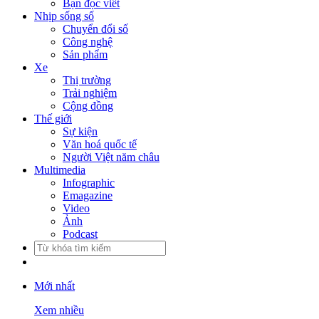
Bạn đọc viết
Nhịp sống số
Chuyển đổi số
Công nghệ
Sản phẩm
Xe
Thị trường
Trải nghiệm
Cộng đồng
Thế giới
Sự kiện
Văn hoá quốc tế
Người Việt năm châu
Multimedia
Infographic
Emagazine
Video
Ảnh
Podcast
Mới nhất
Xem nhiều