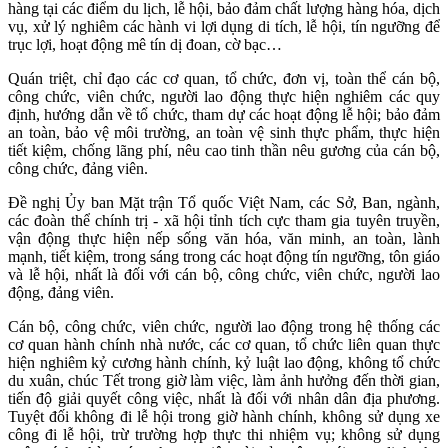
hàng tại các điểm du lịch, lễ hội, bảo đảm chất lượng hàng hóa, dịch
vụ, xử lý nghiêm các hành vi lợi dụng di tích, lễ hội, tín ngưỡng để
trục lợi, hoạt động mê tín dị đoan, cờ bạc…
Quán triệt, chỉ đạo các cơ quan, tổ chức, đơn vị, toàn thể cán bộ,
công chức, viên chức, người lao động thực hiện nghiêm các quy
định, hướng dẫn về tổ chức, tham dự các hoạt động lễ hội; bảo đảm
an toàn, bảo vệ môi trường, an toàn vệ sinh thực phẩm, thực hiện
tiết kiệm, chống lãng phí, nêu cao tinh thần nêu gương của cán bộ,
công chức, đảng viên.
Đề nghị Ủy ban Mặt trận Tổ quốc Việt Nam, các Sở, Ban, ngành,
các đoàn thể chính trị - xã hội tỉnh tích cực tham gia tuyên truyền,
vận động thực hiện nếp sống văn hóa, văn minh, an toàn, lành
mạnh, tiết kiệm, trong sáng trong các hoạt động tín ngưỡng, tôn giáo
và lễ hội, nhất là đối với cán bộ, công chức, viên chức, người lao
động, đảng viên.
Cán bộ, công chức, viên chức, người lao động trong hệ thống các
cơ quan hành chính nhà nước, các cơ quan, tổ chức liên quan thực
hiện nghiêm kỷ cương hành chính, kỷ luật lao động, không tổ chức
du xuân, chúc Tết trong giờ làm việc, làm ảnh hưởng đến thời gian,
tiến độ giải quyết công việc, nhất là đối với nhân dân địa phương.
Tuyệt đối không đi lễ hội trong giờ hành chính, không sử dụng xe
công đi lễ hội, trừ trường hợp thực thi nhiệm vụ; không sử dụng