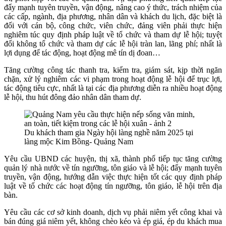
đẩy mạnh tuyên truyền, vận động, nâng cao ý thức, trách nhiệm của
các cấp, ngành, địa phương, nhân dân và khách du lịch, đặc biệt là
đối với cán bộ, công chức, viên chức, đảng viên phải thực hiện
nghiêm túc quy định pháp luật về tổ chức và tham dự lễ hội; tuyệt
đối không tổ chức và tham dự các lễ hội tràn lan, lãng phí; nhất là
lợi dụng để tác động, hoạt động mê tín dị đoan…
Tăng cường công tác thanh tra, kiểm tra, giám sát, kịp thời ngăn
chặn, xử lý nghiêm các vi phạm trong hoạt động lễ hội để trục lợi,
tác động tiêu cực, nhất là tại các địa phương diễn ra nhiều hoạt động
lễ hội, thu hút đông đảo nhân dân tham dự.
Du khách tham gia Ngày hội làng nghề năm 2025 tại
làng mộc Kim Bồng- Quảng Nam
Yêu cầu UBND các huyện, thị xã, thành phố tiếp tục tăng cường
quản lý nhà nước về tín ngưỡng, tôn giáo và lễ hội; đẩy mạnh tuyên
truyền, vận động, hướng dẫn việc thực hiện tốt các quy định pháp
luật về tổ chức các hoạt động tín ngưỡng, tôn giáo, lễ hội trên địa
bàn.
Yêu cầu các cơ sở kinh doanh, dịch vụ phải niêm yết công khai và
bán đúng giá niêm yết, không chèo kéo và ép giá, ép du khách mua