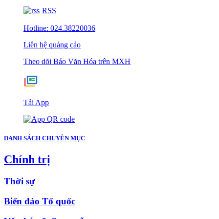
RSS
Hotline: 024.38220036
Liên hệ quảng cáo
Theo dõi Báo Văn Hóa trên MXH
Tải App
DANH SÁCH CHUYÊN MỤC
Chính trị
Thời sự
Biển đảo Tổ quốc