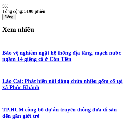
5%
Tổng cộng:
5190
phiếu
Đóng
Xem nhiều
Bảo vệ nghiêm ngặt hệ thống địa tầng, mạch nước
ngầm 14 giếng cổ ở Cồn Tiên
Lào Cai: Phát hiện nồi đồng chứa nhiều gốm cổ tại
xã Phúc Khánh
TP.HCM công bố dự án truyền thông đưa di sản
đến gần giới trẻ