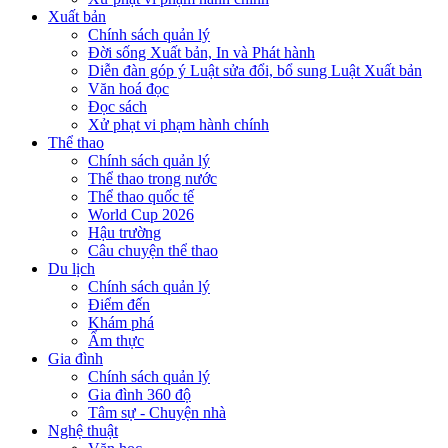
Xuất bản
Chính sách quản lý
Đời sống Xuất bản, In và Phát hành
Diễn đàn góp ý Luật sửa đổi, bổ sung Luật Xuất bản
Văn hoá đọc
Đọc sách
Xử phạt vi phạm hành chính
Thể thao
Chính sách quản lý
Thể thao trong nước
Thể thao quốc tế
World Cup 2026
Hậu trường
Câu chuyện thể thao
Du lịch
Chính sách quản lý
Điểm đến
Khám phá
Ẩm thực
Gia đình
Chính sách quản lý
Gia đình 360 độ
Tâm sự - Chuyện nhà
Nghệ thuật