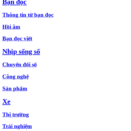
Bạn đọc
Thông tin từ bạn đọc
Hồi âm
Bạn đọc viết
Nhịp sống số
Chuyển đổi số
Công nghệ
Sản phẩm
Xe
Thị trường
Trải nghiệm