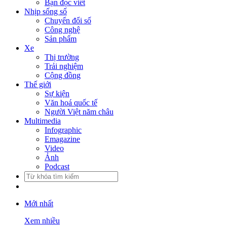
Bạn đọc viết
Nhịp sống số
Chuyển đổi số
Công nghệ
Sản phẩm
Xe
Thị trường
Trải nghiệm
Cộng đồng
Thế giới
Sự kiện
Văn hoá quốc tế
Người Việt năm châu
Multimedia
Infographic
Emagazine
Video
Ảnh
Podcast
Mới nhất
Xem nhiều