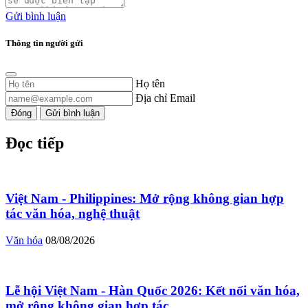
Gửi bình luận
Thông tin người gửi
Họ tên
Địa chỉ Email
Đóng
Gửi bình luận
Đọc tiếp
Việt Nam - Philippines: Mở rộng không gian hợp
tác văn hóa, nghệ thuật
Văn hóa
08/08/2026
Lễ hội Việt Nam - Hàn Quốc 2026: Kết nối văn hóa,
mở rộng không gian hợp tác