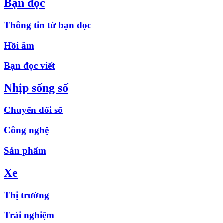
Bạn đọc
Thông tin từ bạn đọc
Hồi âm
Bạn đọc viết
Nhịp sống số
Chuyển đổi số
Công nghệ
Sản phẩm
Xe
Thị trường
Trải nghiệm