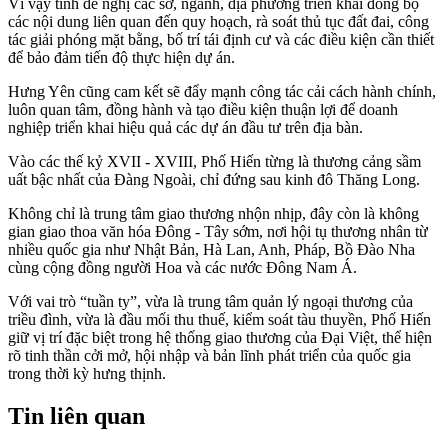
Vì vậy tỉnh đề nghị các sở, ngành, địa phương triển khai đồng bộ
các nội dung liên quan đến quy hoạch, rà soát thủ tục đất đai, công
tác giải phóng mặt bằng, bố trí tái định cư và các điều kiện cần thiết
để bảo đảm tiến độ thực hiện dự án.
Hưng Yên cũng cam kết sẽ đẩy mạnh công tác cải cách hành chính,
luôn quan tâm, đồng hành và tạo điều kiện thuận lợi để doanh
nghiệp triển khai hiệu quả các dự án đầu tư trên địa bàn.
Vào các thế kỷ XVII - XVIII, Phố Hiến từng là thương cảng sầm
uất bậc nhất của Đàng Ngoài, chỉ đứng sau kinh đô Thăng Long.
Không chỉ là trung tâm giao thương nhộn nhịp, đây còn là không
gian giao thoa văn hóa Đông - Tây sớm, nơi hội tụ thương nhân từ
nhiều quốc gia như Nhật Bản, Hà Lan, Anh, Pháp, Bồ Đào Nha
cùng cộng đồng người Hoa và các nước Đông Nam Á.
Với vai trò “tuần ty”, vừa là trung tâm quản lý ngoại thương của
triều đình, vừa là đầu mối thu thuế, kiểm soát tàu thuyền, Phố Hiến
giữ vị trí đặc biệt trong hệ thống giao thương của Đại Việt, thể hiện
rõ tinh thần cởi mở, hội nhập và bản lĩnh phát triển của quốc gia
trong thời kỳ hưng thịnh.
Tin liên quan