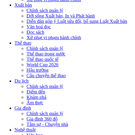
Xuất bản
Chính sách quản lý
Đời sống Xuất bản, In và Phát hành
Diễn đàn góp ý Luật sửa đổi, bổ sung Luật Xuất bản
Văn hoá đọc
Đọc sách
Xử phạt vi phạm hành chính
Thể thao
Chính sách quản lý
Thể thao trong nước
Thể thao quốc tế
World Cup 2026
Hậu trường
Câu chuyện thể thao
Du lịch
Chính sách quản lý
Điểm đến
Khám phá
Ẩm thực
Gia đình
Chính sách quản lý
Gia đình 360 độ
Tâm sự - Chuyện nhà
Nghệ thuật