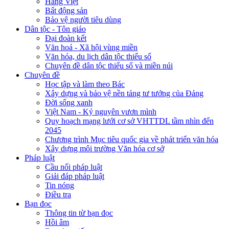
Hàng Việt
Bất động sản
Bảo vệ người tiêu dùng
Dân tộc - Tôn giáo
Đại đoàn kết
Văn hoá - Xã hội vùng miền
Văn hóa, du lịch dân tộc thiểu số
Chuyên đề dân tộc thiểu số và miền núi
Chuyên đề
Học tập và làm theo Bác
Xây dựng và bảo vệ nền tảng tư tưởng của Đảng
Đời sống xanh
Việt Nam - Kỷ nguyên vươn mình
Quy hoạch mạng lưới cơ sở VHTTDL tầm nhìn đến
2045
Chương trình Mục tiêu quốc gia về phát triển văn hóa
Xây dựng môi trường Văn hóa cơ sở
Pháp luật
Cầu nối pháp luật
Giải đáp pháp luật
Tin nóng
Điều tra
Bạn đọc
Thông tin từ bạn đọc
Hồi âm