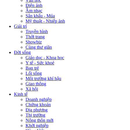
Văn học
Điện ảnh
Âm nhạc
Sân khấu - Múa
Mỹ thuật - Nhiếp ảnh
Giải trí
Truyền hình
Thời trang
Showbiz
Cùng thư giãn
Đời sống
Giáo dục - Khoa học
Y tế - Sức khoẻ
Bạn trẻ
Lối sống
Môi trường khí hậu
Giao thông
Xã hội
Kinh tế
Doanh nghiệp
Chứng khoán
Địa phương
Thị trường
Nông thôn mới
Khởi nghiệp