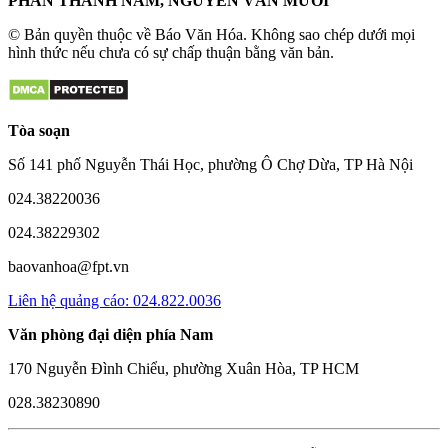
PHAN THANH NAM, NGUYỄN VĂN MƯỜI
© Bản quyền thuộc về Báo Văn Hóa. Không sao chép dưới mọi
hình thức nếu chưa có sự chấp thuận bằng văn bản.
Tòa soạn
Số 141 phố Nguyễn Thái Học, phường Ô Chợ Dừa, TP Hà Nội
024.38220036
024.38229302
baovanhoa@fpt.vn
Liên hệ quảng cáo: 024.822.0036
Văn phòng đại diện phía Nam
170 Nguyễn Đình Chiểu, phường Xuân Hòa, TP HCM
028.38230890