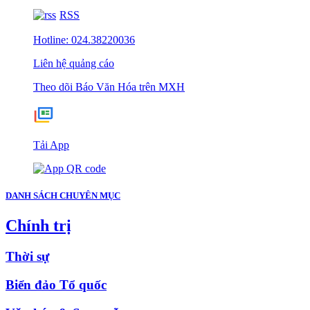
RSS
Hotline: 024.38220036
Liên hệ quảng cáo
Theo dõi Báo Văn Hóa trên MXH
Tải App
DANH SÁCH CHUYÊN MỤC
Chính trị
Thời sự
Biển đảo Tổ quốc