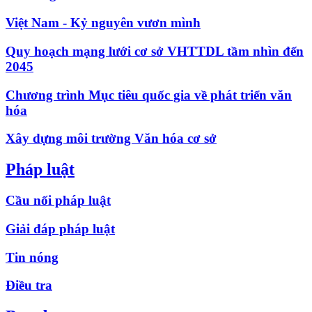
Việt Nam - Kỷ nguyên vươn mình
Quy hoạch mạng lưới cơ sở VHTTDL tầm nhìn đến
2045
Chương trình Mục tiêu quốc gia về phát triển văn
hóa
Xây dựng môi trường Văn hóa cơ sở
Pháp luật
Cầu nối pháp luật
Giải đáp pháp luật
Tin nóng
Điều tra