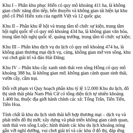
Khu I – Phân khu phục Hiến có quy mô khoảng 411 ha, là không
gian chức năng đón tiếp, bến thuyền và không gian tái hiện lại khu
phố cổ Phố Hiến xưa của người Việt và 12 quốc gia;
Khu II – Phân khu lễ hội và trung tâm tổ chức sự kiện, trung tâm
hội nghị quốc tế có quy mô khoảng 434 ha, là không gian văn hóa,
trung tâm hội nghị quốc tế, quảng trường, trung tâm tổ chức sự kiện;
Khu III – Phân khu dịch vụ du lịch có quy mô khoảng 474 ha, là
không gian thương mại dịch vụ, cảng, không gian mở ven sông, khu
vui chơi giải trí và đảo Hải Đăng;
Khu IV – Phân khu cây xanh sinh thái ven sông Hồng có quy mô
khoảng 388 ha, là không gian mở, không gian cảnh quan sinh thái,
vườn cây, cắm trại.
Đối với phạm vi Quy hoạch phân khu tỷ lệ 1/2.000 Khu du lịch, đô
thị sinh thái phía Nam Phù Cừ có tổng diện tích tự nhiên khoảng
1.400 ha, thuộc địa giới hành chính các xã: Tống Trân, Tiên Tiến,
Tiên Hoa.
Tính chất là khu du lịch sinh thái kết hợp thương mại – dịch vụ và
phát triển đô thị mới; xây dựng và phát triển không gian cảnh quan,
sinh thái ven sông Luộc; hình thành các khu du lịch khoáng nóng
gắn với nghỉ dưỡng, vui chơi giải trí và các khu ở đô thị, đáp ứng