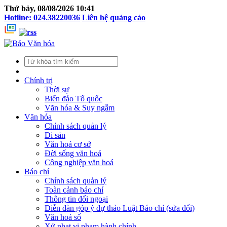
Thứ bảy, 08/08/2026 10:41
Hotline: 024.38220036
Liên hệ quảng cáo
Chính trị
Thời sự
Biển đảo Tổ quốc
Văn hóa & Suy ngẫm
Văn hóa
Chính sách quản lý
Di sản
Văn hoá cơ sở
Đời sống văn hoá
Công nghiệp văn hoá
Báo chí
Chính sách quản lý
Toàn cảnh báo chí
Thông tin đối ngoại
Diễn đàn góp ý dự thảo Luật Báo chí (sửa đổi)
Văn hoá số
Xử phạt vi phạm hành chính