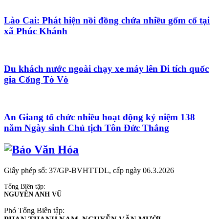
Lào Cai: Phát hiện nồi đồng chứa nhiều gốm cổ tại
xã Phúc Khánh
Du khách nước ngoài chạy xe máy lên Di tích quốc
gia Cổng Tò Vò
An Giang tổ chức nhiều hoạt động kỷ niệm 138
năm Ngày sinh Chủ tịch Tôn Đức Thắng
Giấy phép số: 37/GP-BVHTTDL, cấp ngày 06.3.2026
Tổng Biên tập:
NGUYỄN ANH VŨ
Phó Tổng Biên tập: