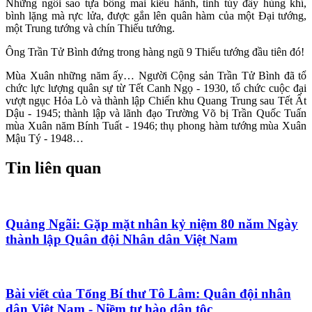
Những ngôi sao tựa bông mai kiêu hãnh, tinh túy đầy hùng khí,
bình lặng mà rực lửa, được gắn lên quân hàm của một Đại tướng,
một Trung tướng và chín Thiếu tướng.
Ông Trần Tử Bình đứng trong hàng ngũ 9 Thiếu tướng đầu tiên đó!
Mùa Xuân những năm ấy… Người Cộng sản Trần Tử Bình đã tổ
chức lực lượng quân sự từ Tết Canh Ngọ - 1930, tổ chức cuộc đại
vượt ngục Hỏa Lò và thành lập Chiến khu Quang Trung sau Tết Ất
Dậu - 1945; thành lập và lãnh đạo Trường Võ bị Trần Quốc Tuấn
mùa Xuân năm Bính Tuất - 1946; thụ phong hàm tướng mùa Xuân
Mậu Tý - 1948…
Tin liên quan
Quảng Ngãi: Gặp mặt nhân kỷ niệm 80 năm Ngày
thành lập Quân đội Nhân dân Việt Nam
Bài viết của Tổng Bí thư Tô Lâm: Quân đội nhân
dân Việt Nam - Niềm tự hào dân tộc