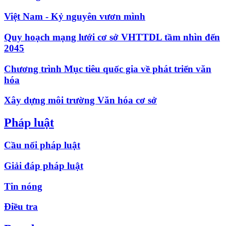
Việt Nam - Kỷ nguyên vươn mình
Quy hoạch mạng lưới cơ sở VHTTDL tầm nhìn đến
2045
Chương trình Mục tiêu quốc gia về phát triển văn
hóa
Xây dựng môi trường Văn hóa cơ sở
Pháp luật
Cầu nối pháp luật
Giải đáp pháp luật
Tin nóng
Điều tra