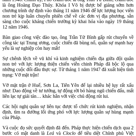
là ông Hoàng Đạo Thúy. Khóa I Võ bị được bế giảng sớm hơn
chương trình dự định vào tháng 11 năm 1946 để lực lượng học viên
non trẻ kịp luân chuyển phiên chế về các đơn vị địa phương, sẵn
sàng cho cuộc kháng chiến trường kỳ khai hỏa vào ngày 19 tháng
12 năm 1946.
Bàn giao công việc đào tạo, ông Trần Tử Bình gấp rút chuyển về
công tác tại Trung ương, cuộc chiến đã bùng nổ, quân sự mạnh hay
yếu là sự nghiệp còn hay mất!
Sự chênh lệch về vũ khí và kinh nghiệm chiến địa giữa đội quân
non trẻ với lực lượng thiện chiến viễn chinh Pháp đã bộc lộ qua
những cuộc đối đầu thực sự. Từ tháng 1 năm 1947 đã xuất hiện tình
trạng: Vỡ mặt trận!
Vỡ mặt trận ở Huế, Sơn La, Tiên Yên để lại nhiều hệ lụy rất xấu
như: Dao động về tư tưởng, tự động rời bỏ hàng ngũ chiến đấu, mất
liên lạc tự giải tán… khác hẳn với việc chủ động rút lui.
Các hội nghị quân sự liên tục được tổ chức rút kinh nghiệm, nhận
định, tìm ra đường lối ứng phó với lực lượng quân sự hùng mạnh
của Pháp.
Và cuộc đọ sức quyết định đã đến. Pháp thực hiện chiến dịch qua 2
bước có mật danh là
Leá
và
Cloclo
để tiêu diệt Chính phủ Việt