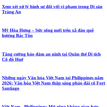
Xem xét xử lý hình sự đối với vi phạm trong Di sản
Tràng An
Mỹ Hòa Hưng – Sức sống mới trên xã đảo quê
hương Bác Tôn
Tăng cường bảo đảm an ninh tại Quần thể Di tích
Cố đô Huế
Những ngày Văn hóa Việt Nam tại Philippines năm
2026: Văn hóa Việt Nam thắp sáng pháo đài cổ Fort
Santiago
Việt Nam - Philippines: Mở rộng không gian hợp