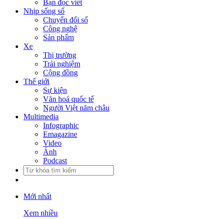
Bạn đọc viết
Nhịp sống số
Chuyển đổi số
Công nghệ
Sản phẩm
Xe
Thị trường
Trải nghiệm
Cộng đồng
Thế giới
Sự kiện
Văn hoá quốc tế
Người Việt năm châu
Multimedia
Infographic
Emagazine
Video
Ảnh
Podcast
Mới nhất
Xem nhiều