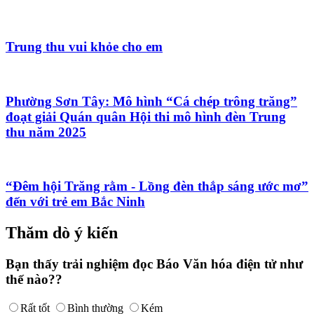
Trung thu vui khỏe cho em
Phường Sơn Tây: Mô hình “Cá chép trông trăng”
đoạt giải Quán quân Hội thi mô hình đèn Trung
thu năm 2025
“Đêm hội Trăng rằm - Lồng đèn thắp sáng ước mơ”
đến với trẻ em Bắc Ninh
Thăm dò ý kiến
Bạn thấy trải nghiệm đọc Báo Văn hóa điện tử như
thế nào??
Rất tốt
Bình thường
Kém