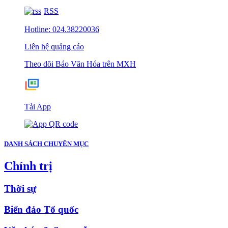
RSS
Hotline: 024.38220036
Liên hệ quảng cáo
Theo dõi Báo Văn Hóa trên MXH
Tải App
DANH SÁCH CHUYÊN MỤC
Chính trị
Thời sự
Biển đảo Tổ quốc