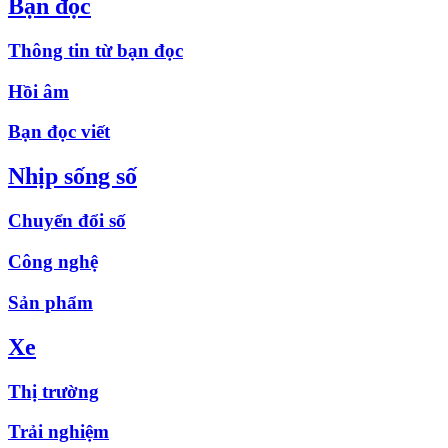
Bạn đọc
Thông tin từ bạn đọc
Hồi âm
Bạn đọc viết
Nhịp sống số
Chuyển đổi số
Công nghệ
Sản phẩm
Xe
Thị trường
Trải nghiệm