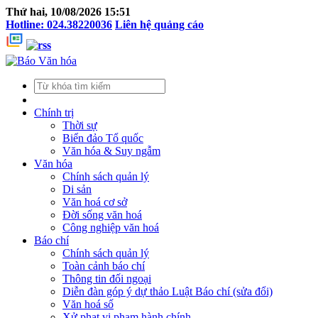
Thứ hai, 10/08/2026 15:51
Hotline: 024.38220036
Liên hệ quảng cáo
Chính trị
Thời sự
Biển đảo Tổ quốc
Văn hóa & Suy ngẫm
Văn hóa
Chính sách quản lý
Di sản
Văn hoá cơ sở
Đời sống văn hoá
Công nghiệp văn hoá
Báo chí
Chính sách quản lý
Toàn cảnh báo chí
Thông tin đối ngoại
Diễn đàn góp ý dự thảo Luật Báo chí (sửa đổi)
Văn hoá số
Xử phạt vi phạm hành chính