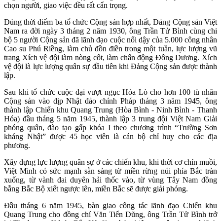
chọn người, giao việc đều rất cẩn trọng.
Đúng thời điểm ba tổ chức Cộng sản hợp nhất, Đảng Cộng sản Việt
Nam ra đời ngày 3 tháng 2 năm 1930, ông Trần Tử Bình cùng chi
bộ 5 người Cộng sản đã lãnh đạo cuộc nổi dậy của 5.000 công nhân
Cao su Phú Riềng, làm chủ đồn điền trong một tuần, lực lượng vũ
trang Xích vệ đội làm nòng cốt, làm chấn động Đông Dương. Xích
vệ đội là lực lượng quân sự đầu tiên khi Đảng Cộng sản được thành
lập.
Sau khi tổ chức cuộc đại vượt ngục Hỏa Lò cho hơn 100 tù nhân
Cộng sản vào dịp Nhật đảo chính Pháp tháng 3 năm 1945, ông
thành lập Chiến khu Quang Trung (Hòa Bình - Ninh Bình - Thanh
Hóa) đầu tháng 5 năm 1945, thành lập 3 trung đội Việt Nam Giải
phóng quân, đào tạo gấp khóa I theo chương trình “Trường Sơn
kháng Nhật” được 45 học viên là cán bộ chỉ huy cho các địa
phương.
Xây dựng lực lượng quân sự ở các chiến khu, khi thời cơ chín muồi,
Việt Minh có sức mạnh sẵn sàng từ miền rừng núi phía Bắc tràn
xuống, từ vành đai duyên hải thốc vào, từ vùng Tây Nam đồng
bằng Bắc Bộ xiết ngược lên, miền Bắc sẽ được giải phóng.
Đầu tháng 6 năm 1945, bàn giao công tác lãnh đạo Chiến khu
Quang Trung cho đồng chí Văn Tiến Dũng, ông Trần Tử Bình trở