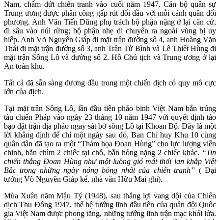
Nam, chấm dứt chiến tranh vào cuối năm 1947. Cán bộ quân sự
Trung ương được phân công gấp rút đối đầu với mỗi cánh quân đối
phương. Anh Văn Tiến Dũng phụ trách bộ phận nặng ở lại căn cứ,
đi sâu vào núi rừng; bộ phận nhẹ di chuyển ra ngoài vùng bị uy
hiếp. Anh Võ Nguyên Giáp đi mặt trận đường số 4, anh Hoàng Văn
Thái đi mặt trận đường số 3, anh Trần Tử Bình và Lê Thiết Hùng đi
mặt trận Sông Lô và đường số 2. Hồ Chủ tịch và Trung ương ở lại
An toàn khu.
Tất cả đã sẵn sàng đương đầu trong một chiến dịch có quy mô cực
lớn của địch.
Tại mặt trận Sông Lô, lần đầu tiên pháo binh Việt Nam bắn trúng
tàu chiến Pháp vào ngày 23 tháng 10 năm 1947 với quyết định táo
bạo đặt trận địa pháo ngay sát bờ sông Lô tại Khoan Bộ. Đây là một
lời khẳng định để chỉ một ngày sau đó, Ban Chỉ huy Khu 10 cùng
quân dân đã tạo ra một “Thảm họa Đoan Hùng” cho lực lượng viễn
chinh, bắn chìm 2 chiếc tại chỗ, bắn hỏng nặng 2 chiếc khác.
“Tin
chiến thắng Đoan Hùng như một luồng gió mát thổi lan khắp Việt
Bắc trong những ngày nóng bỏng nhất của chiến tranh”
( Đại
tướng Võ Nguyên Giáp kể, nhà văn Hữu Mai ghi).
Mùa Xuân năm Mậu Tý (1948), sau thắng lợi vang dội của Chiến
dịch Thu Đông 1947, thế hệ tướng lĩnh đầu tiên của quân đội Quốc
gia Việt Nam được phong tặng, những tướng lĩnh trận mạc khói lửa.