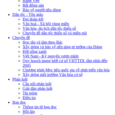
Hàng Việt
Bất động sản
Bảo vệ người tiêu dùng
Dân tộc - Tôn giáo
Đại đoàn kết
Văn hoá - Xã hội vùng miền
Văn hóa, du lịch dân tộc thiểu số
Chuyên đề dân tộc thiểu số và miền núi
Chuyên đề
Học tập và làm theo Bác
Xây dựng và bảo vệ nền tảng tư tưởng của Đảng
Đời sống xanh
Việt Nam - Kỷ nguyên vươn mình
Quy hoạch mạng lưới cơ sở VHTTDL tầm nhìn đến
2045
Chương trình Mục tiêu quốc gia về phát triển văn hóa
Xây dựng môi trường Văn hóa cơ sở
Pháp luật
Cầu nối pháp luật
Giải đáp pháp luật
Tin nóng
Điều tra
Bạn đọc
Thông tin từ bạn đọc
Hồi âm