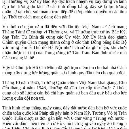
lại Thường vụ Xứ ủy Bắc Kỳ đặc trách nhiệm vụ xây dựng và lãnh
đạo lực lượng du kích ở các tỉnh đồng bằng, đây sẽ là lực lượng
quân sự tại chỗ, sức mạnh trực tiếp để cướp chính quyền ở các tỉnh
lỵ. Thời cơ cách mạng đang đến gần!
Và thời cơ ngàn năm đã đến với dân tộc Việt Nam - Cách mạng
Tháng Tám! Ở cương vị Thường vụ và Thường trực xứ ủy Bắc Kỳ,
ông Trần Tử Bình đã cùng các Ủy viên Xứ Ủy lãnh đạo giành
Chính quyền Cách mạng thành công ở các tỉnh Đồng bằng Bắc Bộ
với trung tâm là Thủ đô Hà Nội như lịch sử đã ghi nhận, khi chưa
nhận được chỉ thị của Trung ương từ Tân Trào. Bản lĩnh ở các nhà
Cách mạng là thế.
Vậy là Chủ tịch Hồ Chí Minh đã gửi trọn niềm tin cho hai nhà Cách
mạng xây dựng lực lượng quân sự chính quy đầu tiên cho quân đội.
Tháng 10 năm 1945, Trường Quân chính Việt Nam khai giảng. Cho
đến tháng 4 năm 1946, Trường đã đào tạo cấp tốc được 7 khóa,
cung cấp số lượng cán bộ chỉ huy quân sự ban đầu quý báu cho lực
lượng quân đội non trẻ.
Tình hình căng thẳng ngày càng đẩy đất nước đến bên bờ vực cuộc
chiến toàn quốc khi Pháp đã gây hấn ở Nam Kỳ, Trường Võ bị Trần
Quốc Tuấn được ra đời, gắn liền với 6 chữ vàng “Trung với nước -
Hiếu với dân” thêu trên lá cờ Hồ Chủ tịch tặng vào ngày 26 tháng 5
năm 1946. Chính ủy, Phó Giám đốc là ông Trần Tử Bình; Giám đốc