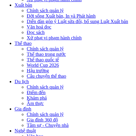
Xuất bản
Chính sách quản lý
Đời sống Xuất bản, In và Phát hành
Diễn đàn góp ý Luật sửa đổi, bổ sung Luật Xuất bản
Văn hoá đọc
Đọc sách
Xử phạt vi phạm hành chính
Thể thao
Chính sách quản lý
Thể thao trong nước
Thể thao quốc tế
World Cup 2026
Hậu trường
Câu chuyện thể thao
Du lịch
Chính sách quản lý
Điểm đến
Khám phá
Ẩm thực
Gia đình
Chính sách quản lý
Gia đình 360 độ
Tâm sự - Chuyện nhà
Nghệ thuật