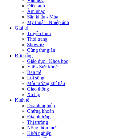
Văn học
Điện ảnh
Âm nhạc
Sân khấu - Múa
Mỹ thuật - Nhiếp ảnh
Giải trí
Truyền hình
Thời trang
Showbiz
Cùng thư giãn
Đời sống
Giáo dục - Khoa học
Y tế - Sức khoẻ
Bạn trẻ
Lối sống
Môi trường khí hậu
Giao thông
Xã hội
Kinh tế
Doanh nghiệp
Chứng khoán
Địa phương
Thị trường
Nông thôn mới
Khởi nghiệp