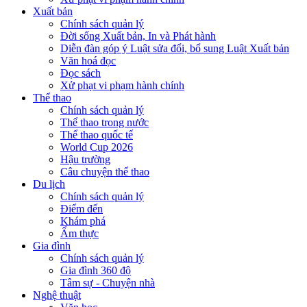
Xuất bản
Chính sách quản lý
Đời sống Xuất bản, In và Phát hành
Diễn đàn góp ý Luật sửa đổi, bổ sung Luật Xuất bản
Văn hoá đọc
Đọc sách
Xử phạt vi phạm hành chính
Thể thao
Chính sách quản lý
Thể thao trong nước
Thể thao quốc tế
World Cup 2026
Hậu trường
Câu chuyện thể thao
Du lịch
Chính sách quản lý
Điểm đến
Khám phá
Ẩm thực
Gia đình
Chính sách quản lý
Gia đình 360 độ
Tâm sự - Chuyện nhà
Nghệ thuật