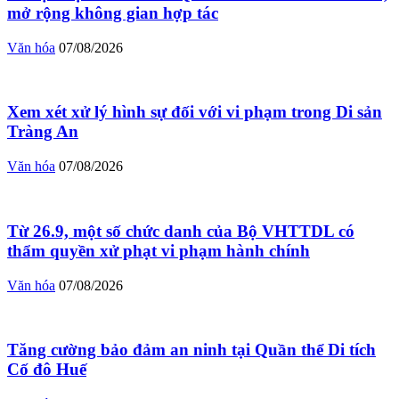
mở rộng không gian hợp tác
Văn hóa
07/08/2026
Xem xét xử lý hình sự đối với vi phạm trong Di sản
Tràng An
Văn hóa
07/08/2026
Từ 26.9, một số chức danh của Bộ VHTTDL có
thẩm quyền xử phạt vi phạm hành chính
Văn hóa
07/08/2026
Tăng cường bảo đảm an ninh tại Quần thể Di tích
Cố đô Huế