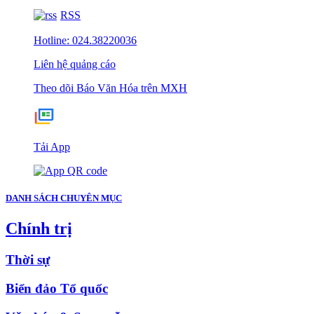
RSS
Hotline: 024.38220036
Liên hệ quảng cáo
Theo dõi Báo Văn Hóa trên MXH
Tải App
DANH SÁCH CHUYÊN MỤC
Chính trị
Thời sự
Biển đảo Tổ quốc