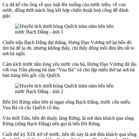
Cụ đã kể cho ông về quy luật lên xuống của nước triều, về con
nước, đồng thời mách ông kết hợp chiến thuật hoả công để đánh
giặc.
Chiến trận Bạch Đằng đại thắng, Hưng Đạo Vương trở lại bến đò
tìm bà để tạ ơn, nhưng không thấy, chỉ thấy đống mối đùn lên rất to
nơi bà ngồi.
Cảm kích trước tấm lòng yêu nước của bà, Hưng Đạo Vương đã tâu
với vua Trần phong bà làm “Vua Bà” và cho lập miếu thờ tại nơi bà
bán hàng bên gốc cây Quếch.
Bến Đò Rừng nằm bên tả ngạn sông Bạch Đằng, trước cửa miếu
Vua Bà và cây Quếch cổ thụ.
Vào thời Trần, bến đò thuộc làng Rừng, là nơi đưa khách qua sông
Rừng (sông Bạch Đằng) nên gọi là bến Đò Rừng.
Cuối thế kỷ XIX trở về trước, bến đò này là nơi đưa khách qua sông