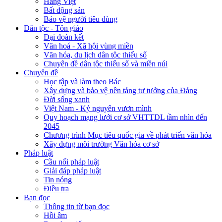
Hàng Việt
Bất động sản
Bảo vệ người tiêu dùng
Dân tộc - Tôn giáo
Đại đoàn kết
Văn hoá - Xã hội vùng miền
Văn hóa, du lịch dân tộc thiểu số
Chuyên đề dân tộc thiểu số và miền núi
Chuyên đề
Học tập và làm theo Bác
Xây dựng và bảo vệ nền tảng tư tưởng của Đảng
Đời sống xanh
Việt Nam - Kỷ nguyên vươn mình
Quy hoạch mạng lưới cơ sở VHTTDL tầm nhìn đến
2045
Chương trình Mục tiêu quốc gia về phát triển văn hóa
Xây dựng môi trường Văn hóa cơ sở
Pháp luật
Cầu nối pháp luật
Giải đáp pháp luật
Tin nóng
Điều tra
Bạn đọc
Thông tin từ bạn đọc
Hồi âm