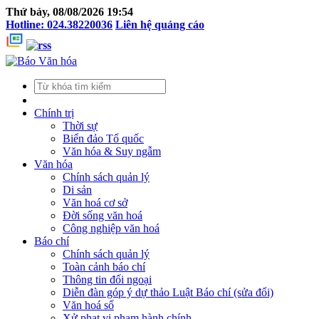
Thứ bảy, 08/08/2026 19:54
Hotline: 024.38220036
Liên hệ quảng cáo
Chính trị
Thời sự
Biển đảo Tổ quốc
Văn hóa & Suy ngẫm
Văn hóa
Chính sách quản lý
Di sản
Văn hoá cơ sở
Đời sống văn hoá
Công nghiệp văn hoá
Báo chí
Chính sách quản lý
Toàn cảnh báo chí
Thông tin đối ngoại
Diễn đàn góp ý dự thảo Luật Báo chí (sửa đổi)
Văn hoá số
Xử phạt vi phạm hành chính