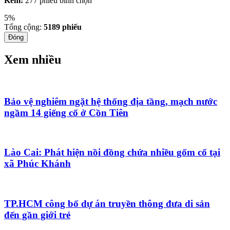
Kém:
277 phiếu bình chọn
5%
Tổng cộng:
5189
phiếu
Đóng
Xem nhiều
Bảo vệ nghiêm ngặt hệ thống địa tầng, mạch nước
ngầm 14 giếng cổ ở Cồn Tiên
Lào Cai: Phát hiện nồi đồng chứa nhiều gốm cổ tại
xã Phúc Khánh
TP.HCM công bố dự án truyền thông đưa di sản
đến gần giới trẻ