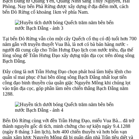
Bạch Đằng từ Quảng Yên, Quảng Ninh sang Thuỷ Nguyên, Hải
Phòng. Nay bến Phà Rừng được xây dựng ở địa điểm mới, cách
bến Đò Rừng cổ khoảng 1km về phía Nam.
Tại bến Đò Rừng vẫn còn một cây Quếch cổ thụ có độ tuổi hơn 700
năm gắn với truyền thuyết Vua Bà, là nơi có bà bán hàng nước -
người đã cung cấp cho Trần Hưng Đạo lịch con nước triều, địa thế
lòng sông để Trần Hưng Đạo xây dựng trận địa cọc trên dòng sông
Bạch Đằng.
Đây cũng là nơi Trần Hưng Đạo chọn phát hoả làm hiệu lệnh cho
quân sĩ mai phục ở hai bên dòng sông Bạch Đằng nhất loạt tiến
công đạo binh thuyền của quân giặc Nguyên Mông khi chúng lọt
vào trận địa cọc, góp phần làm nên chiến thắng Bạch Đằng năm
1288.
Bến Đò Rừng cùng với đền Trần Hưng Đạo, miếu Vua Bà... đã trở
thành nguyên gốc di tích, minh chứng cho sự kiện ngày 9.4.1288
(ngày 8 tháng 3 âm lịch), hơn 400 chiến thuyền và hơn bốn vạn
quân xâm lược Nguyên Mông đã bị quân dân nhà Trần tiêu diệt và