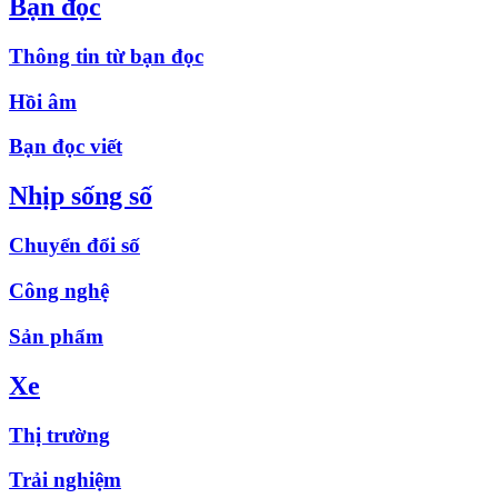
Bạn đọc
Thông tin từ bạn đọc
Hồi âm
Bạn đọc viết
Nhịp sống số
Chuyển đổi số
Công nghệ
Sản phẩm
Xe
Thị trường
Trải nghiệm