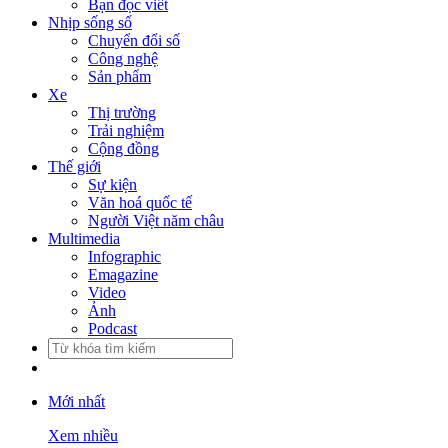
Bạn đọc viết
Nhịp sống số
Chuyển đổi số
Công nghệ
Sản phẩm
Xe
Thị trường
Trải nghiệm
Cộng đồng
Thế giới
Sự kiện
Văn hoá quốc tế
Người Việt năm châu
Multimedia
Infographic
Emagazine
Video
Ảnh
Podcast
Mới nhất
Xem nhiều