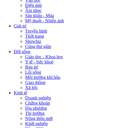
Văn học
Điện ảnh
Âm nhạc
Sân khấu - Múa
Mỹ thuật - Nhiếp ảnh
Giải trí
Truyền hình
Thời trang
Showbiz
Cùng thư giãn
Đời sống
Giáo dục - Khoa học
Y tế - Sức khoẻ
Bạn trẻ
Lối sống
Môi trường khí hậu
Giao thông
Xã hội
Kinh tế
Doanh nghiệp
Chứng khoán
Địa phương
Thị trường
Nông thôn mới
Khởi nghiệp