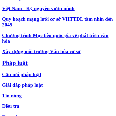
Việt Nam - Kỷ nguyên vươn mình
Quy hoạch mạng lưới cơ sở VHTTDL tầm nhìn đến
2045
Chương trình Mục tiêu quốc gia về phát triển văn
hóa
Xây dựng môi trường Văn hóa cơ sở
Pháp luật
Cầu nối pháp luật
Giải đáp pháp luật
Tin nóng
Điều tra