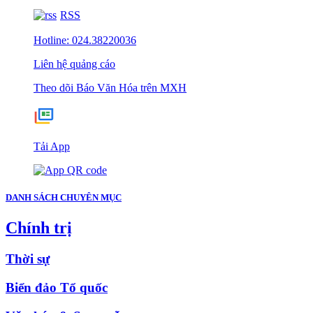
RSS
Hotline: 024.38220036
Liên hệ quảng cáo
Theo dõi Báo Văn Hóa trên MXH
Tải App
DANH SÁCH CHUYÊN MỤC
Chính trị
Thời sự
Biển đảo Tổ quốc