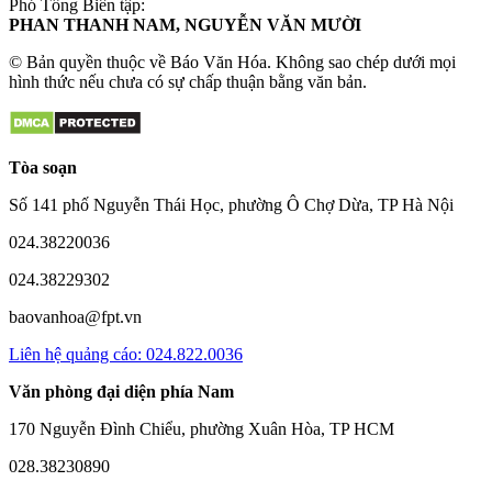
Phó Tổng Biên tập:
PHAN THANH NAM, NGUYỄN VĂN MƯỜI
© Bản quyền thuộc về Báo Văn Hóa. Không sao chép dưới mọi
hình thức nếu chưa có sự chấp thuận bằng văn bản.
Tòa soạn
Số 141 phố Nguyễn Thái Học, phường Ô Chợ Dừa, TP Hà Nội
024.38220036
024.38229302
baovanhoa@fpt.vn
Liên hệ quảng cáo: 024.822.0036
Văn phòng đại diện phía Nam
170 Nguyễn Đình Chiểu, phường Xuân Hòa, TP HCM
028.38230890