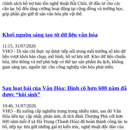
chính sách hỗ trợ bảo tồn nghệ thuật Bài Chòi, từ đầu tư cho các
câu lạc bộ đến tăng cường hoạt động tại cộng đồng và trường học,
góp phần gìn giữ di sản văn hóa phi vật thể.
Khơi nguồn sáng tạo từ dữ liệu văn hóa
11:15, 31/07/2026
VHO - Di sản chỉ thực sự được tiếp nối trong môi trường số khi dữ
liệu vượt khỏi bản chụp, mô hình, hồ sơ lưu trữ. Kho dữ liệu chuẩn
hóa, liên thông và mở phù hợp có thể tạo sản phẩm du lịch, không
gian sáng tạo, nguồn lực cho công nghiệp văn hóa phát triển.
Sau loạt bài của Văn Hóa: Đình cổ hơn 600 năm đã
được “hồi sinh”
10:46, 31/07/2026
VHO - Bị xuống cấp nghiêm trọng trong nhiều năm, sau đó Văn
Hóa liên tục cập nhật, phản ánh, di tích đình Thượng Phú với hơn
600 năm tuổi ở xã Hà Trung (Thanh Hóa) đã hoàn thành công tác tu
bổ, tiếp tục lưu giữ những giá trị kiến trúc, nghệ thuật độc đáo của