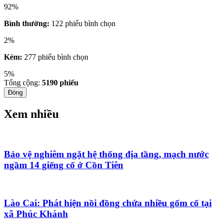
92%
Bình thường:
122 phiếu bình chọn
2%
Kém:
277 phiếu bình chọn
5%
Tổng cộng:
5190
phiếu
Đóng
Xem nhiều
Bảo vệ nghiêm ngặt hệ thống địa tầng, mạch nước
ngầm 14 giếng cổ ở Cồn Tiên
Lào Cai: Phát hiện nồi đồng chứa nhiều gốm cổ tại
xã Phúc Khánh