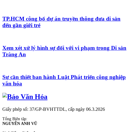
TP.HCM công bố dự án truyền thông đưa di sản
đến gần giới trẻ
Xem xét xử lý hình sự đối với vi phạm trong Di sản
Tràng An
Sự cần thiết ban hành Luật Phát triển công nghiệp
văn hóa
Giấy phép số: 37/GP-BVHTTDL, cấp ngày 06.3.2026
Tổng Biên tập:
NGUYỄN ANH VŨ