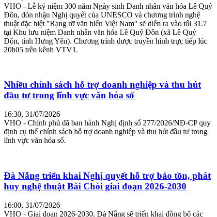
VHO - Lễ kỷ niệm 300 năm Ngày sinh Danh nhân văn hóa Lê Quý
Đôn, đón nhận Nghị quyết của UNESCO và chương trình nghệ
thuật đặc biệt "Rạng rỡ văn hiến Việt Nam" sẽ diễn ra vào tối 31.7
tại Khu lưu niệm Danh nhân văn hóa Lê Quý Đôn (xã Lê Quý
Đôn, tỉnh Hưng Yên). Chương trình được truyền hình trực tiếp lúc
20h05 trên kênh VTV1.
Nhiều chính sách hỗ trợ doanh nghiệp và thu hút
đầu tư trong lĩnh vực văn hóa số
16:30, 31/07/2026
VHO - Chính phủ đã ban hành Nghị định số 277/2026/NĐ-CP quy
định cụ thể chính sách hỗ trợ doanh nghiệp và thu hút đầu tư trong
lĩnh vực văn hóa số.
Đà Nẵng triển khai Nghị quyết hỗ trợ bảo tồn, phát
huy nghệ thuật Bài Chòi giai đoạn 2026-2030
16:00, 31/07/2026
VHO - Giai đoạn 2026-2030, Đà Nẵng sẽ triển khai đồng bộ các