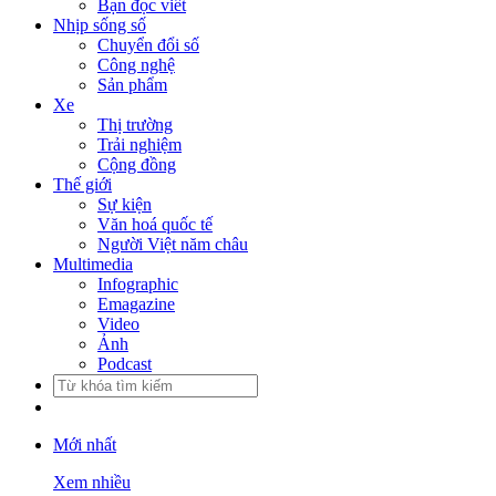
Bạn đọc viết
Nhịp sống số
Chuyển đổi số
Công nghệ
Sản phẩm
Xe
Thị trường
Trải nghiệm
Cộng đồng
Thế giới
Sự kiện
Văn hoá quốc tế
Người Việt năm châu
Multimedia
Infographic
Emagazine
Video
Ảnh
Podcast
Mới nhất
Xem nhiều