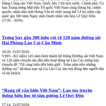
Đảng Cộng sản Việt Nam, Quốc hội, Chủ tịch nước, Chính phủ, Ủy
ban Trung ương Mặt trận Tổ quốc Việt Nam cùng Đảng bộ, chính
quyền, nhân dân tỉnh Hưng Yên tổ chức trọng thể Lễ kỷ niệm cấp
quốc gia 300 năm Ngày sinh Danh nhân văn hóa Lê Quý Đôn
(1726 - 2026).
Trưng bày gần 300 hiện vật về 120 năm đường sắt
Hải Phòng-Lào Cai-Côn Minh
18:26, 31/07/2026
VHO - Kỷ niệm 145 năm hình thành hệ thống Đường sắt Việt Nam
và 120 năm chuyến tàu đầu tiên hoạt động tại Lào Cai, trưng bày
chuyên đề “Từ cảng biển đến biên giới - Trăm năm trên những
đường ray” đã khai mạc tại Ga Lào Cai, thu hút đông đảo người dân
và du khách.
“Rạng rỡ văn hiến Việt Nam”: Lan tỏa truyền
thống hiếu học từ tấm gương Lê Quý Đôn
17:14, 31/07/2026