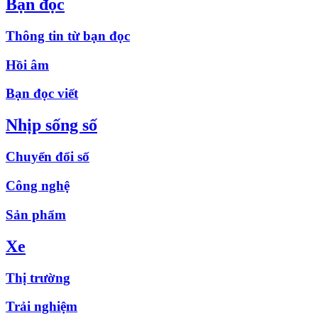
Bạn đọc
Thông tin từ bạn đọc
Hồi âm
Bạn đọc viết
Nhịp sống số
Chuyển đổi số
Công nghệ
Sản phẩm
Xe
Thị trường
Trải nghiệm