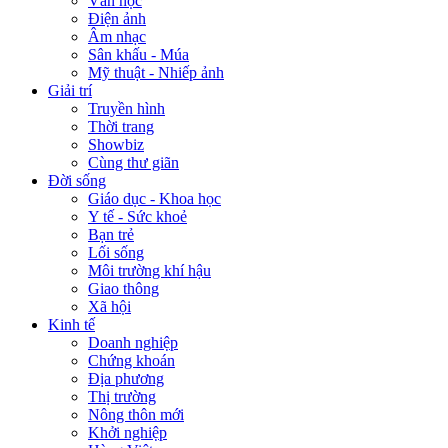
Văn học
Điện ảnh
Âm nhạc
Sân khấu - Múa
Mỹ thuật - Nhiếp ảnh
Giải trí
Truyền hình
Thời trang
Showbiz
Cùng thư giãn
Đời sống
Giáo dục - Khoa học
Y tế - Sức khoẻ
Bạn trẻ
Lối sống
Môi trường khí hậu
Giao thông
Xã hội
Kinh tế
Doanh nghiệp
Chứng khoán
Địa phương
Thị trường
Nông thôn mới
Khởi nghiệp