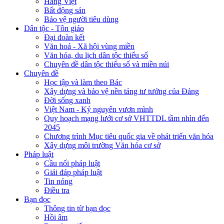
Hàng Việt
Bất động sản
Bảo vệ người tiêu dùng
Dân tộc - Tôn giáo
Đại đoàn kết
Văn hoá - Xã hội vùng miền
Văn hóa, du lịch dân tộc thiểu số
Chuyên đề dân tộc thiểu số và miền núi
Chuyên đề
Học tập và làm theo Bác
Xây dựng và bảo vệ nền tảng tư tưởng của Đảng
Đời sống xanh
Việt Nam - Kỷ nguyên vươn mình
Quy hoạch mạng lưới cơ sở VHTTDL tầm nhìn đến
2045
Chương trình Mục tiêu quốc gia về phát triển văn hóa
Xây dựng môi trường Văn hóa cơ sở
Pháp luật
Cầu nối pháp luật
Giải đáp pháp luật
Tin nóng
Điều tra
Bạn đọc
Thông tin từ bạn đọc
Hồi âm