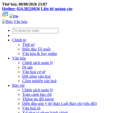
Thứ bảy, 08/08/2026 23:07
Hotline: 024.38220036
Liên hệ quảng cáo
Chính trị
Thời sự
Biển đảo Tổ quốc
Văn hóa & Suy ngẫm
Văn hóa
Chính sách quản lý
Di sản
Văn hoá cơ sở
Đời sống văn hoá
Công nghiệp văn hoá
Báo chí
Chính sách quản lý
Toàn cảnh báo chí
Thông tin đối ngoại
Diễn đàn góp ý dự thảo Luật Báo chí (sửa đổi)
Văn hoá số
Xử phạt vi phạm hành chính