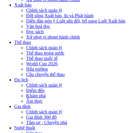
Xuất bản
Chính sách quản lý
Đời sống Xuất bản, In và Phát hành
Diễn đàn góp ý Luật sửa đổi, bổ sung Luật Xuất bản
Văn hoá đọc
Đọc sách
Xử phạt vi phạm hành chính
Thể thao
Chính sách quản lý
Thể thao trong nước
Thể thao quốc tế
World Cup 2026
Hậu trường
Câu chuyện thể thao
Du lịch
Chính sách quản lý
Điểm đến
Khám phá
Ẩm thực
Gia đình
Chính sách quản lý
Gia đình 360 độ
Tâm sự - Chuyện nhà
Nghệ thuật