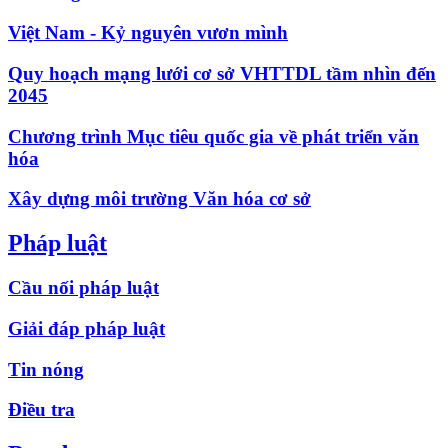
Việt Nam - Kỷ nguyên vươn mình
Quy hoạch mạng lưới cơ sở VHTTDL tầm nhìn đến
2045
Chương trình Mục tiêu quốc gia về phát triển văn
hóa
Xây dựng môi trường Văn hóa cơ sở
Pháp luật
Cầu nối pháp luật
Giải đáp pháp luật
Tin nóng
Điều tra