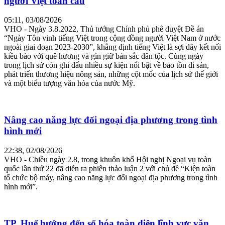
người Việt toàn cầu
05:11, 03/08/2026
VHO - Ngày 3.8.2022, Thủ tướng Chính phủ phê duyệt Đề án
“Ngày Tôn vinh tiếng Việt trong cộng đồng người Việt Nam ở nước
ngoài giai đoạn 2023-2030”, khẳng định tiếng Việt là sợi dây kết nối
kiều bào với quê hương và gìn giữ bản sắc dân tộc. Cùng ngày
trong lịch sử còn ghi dấu nhiều sự kiện nổi bật về bảo tồn di sản,
phát triển thương hiệu nông sản, những cột mốc của lịch sử thế giới
và một biểu tượng văn hóa của nước Mỹ.
Nâng cao năng lực đối ngoại địa phương trong tình
hình mới
22:38, 02/08/2026
VHO - Chiều ngày 2.8, trong khuôn khổ Hội nghị Ngoại vụ toàn
quốc lần thứ 22 đã diễn ra phiên thảo luận 2 với chủ đề “Kiện toàn
tổ chức bộ máy, nâng cao năng lực đối ngoại địa phương trong tình
hình mới”.
TP. Huế hướng đến số hóa toàn diện lĩnh vực văn