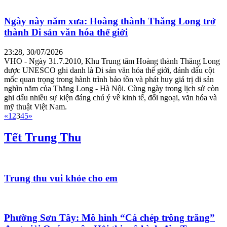
Ngày này năm xưa: Hoàng thành Thăng Long trở
thành Di sản văn hóa thế giới
23:28, 30/07/2026
VHO - Ngày 31.7.2010, Khu Trung tâm Hoàng thành Thăng Long
được UNESCO ghi danh là Di sản văn hóa thế giới, đánh dấu cột
mốc quan trọng trong hành trình bảo tồn và phát huy giá trị di sản
nghìn năm của Thăng Long - Hà Nội. Cùng ngày trong lịch sử còn
ghi dấu nhiều sự kiện đáng chú ý về kinh tế, đối ngoại, văn hóa và
mỹ thuật Việt Nam.
«
1
2
3
4
5
»
Tết Trung Thu
Trung thu vui khỏe cho em
Phường Sơn Tây: Mô hình “Cá chép trông trăng”