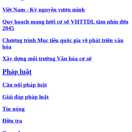
Việt Nam - Kỷ nguyên vươn mình
Quy hoạch mạng lưới cơ sở VHTTDL tầm nhìn đến
2045
Chương trình Mục tiêu quốc gia về phát triển văn
hóa
Xây dựng môi trường Văn hóa cơ sở
Pháp luật
Cầu nối pháp luật
Giải đáp pháp luật
Tin nóng
Điều tra