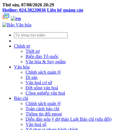
Thứ sáu, 07/08/2026 20:29
Hotline: 024.38220036
Liên hệ quảng cáo
Chính trị
Thời sự
Biển đảo Tổ quốc
Văn hóa & Suy ngẫm
Văn hóa
Chính sách quản lý
Di sản
Văn hoá cơ sở
Đời sống văn hoá
Công nghiệp văn hoá
Báo chí
Chính sách quản lý
Toàn cảnh báo chí
Thông tin đối ngoại
Diễn đàn góp ý dự thảo Luật Báo chí (sửa đổi)
Văn hoá số
Xử phạt vi phạm hành chính