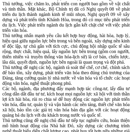
Thủ tướng, việc chăm lo, phát triển con người bao gồm về vật chất
và tinh thần. Mặt khác, Bộ Chính trị đã có Nghị quyết 08 về phát
triển du lịch thành ngành kinh tế mũi nhọn, Nghị quyết 09 về xây
dựng và phát triển tỉnh Khánh Hòa, trong đó có mục tiêu phát triển
du lịch. Việc phát triển ngành du lịch gắn kết chặt chẽ với việc phát
triển văn hóa.
Thủ tướng nhấn mạnh yêu cầu kết hợp huy động, hài hòa, hợp lý,
hiệu quả giữa nguồn lực bên trong và bên ngoài, xây dựng nền kinh
tế độc lập, tự chủ gắn với tích cực, chủ động hội nhập quốc tế sâu
rộng, thực chất, hiệu quả, lấy nguồn lực bên trong (gồm con người,
thiên nhiên và truyền thống văn hóa-lịch sử) là cơ bản, chiến lược,
lâu dài, quyết định, nguồn lực bên ngoài là quan trọng và đột phá.
Thủ tướng đề nghị các bộ, ngành rà soát thể chế, cơ chế, chính sách
để bảo tồn, xây dựng, phát triển văn hóa theo đúng chủ trương của
Đảng, tăng cường quản lý nhà nước về văn hóa và tổ chức các hoạt
động văn hóa, nghệ thuật phong phú.
Các bộ, ngành, địa phương đẩy mạnh hợp tác công-tư, lấy đầu tư
công dẫn dắt đầu tư tư, kích hoạt mọi nguồn lực xã hội với tinh thần
lợi ích hài hòa, rủi ro chia sẻ để huy động các nguồn lực phát triển
văn hóa, đầu tư, quản lý và vận hành các nền tảng, thiết chế văn hóa
xã hội, bảo tồn các giá trị văn hóa bản địa gắn với các hoạt động
quảng bá du lịch với du khách trong nước và quốc tế.
Thủ tướng cũng đề nghị chủ đầu tư tiếp tục nghiên cứu, hoàn thiện
mô hình hoạt động của Nhà hát Đó, xây dựng các chương trình
nghệ thuật biểu diễn chất lượng cao, phát huy tốt hơn nữa những giá