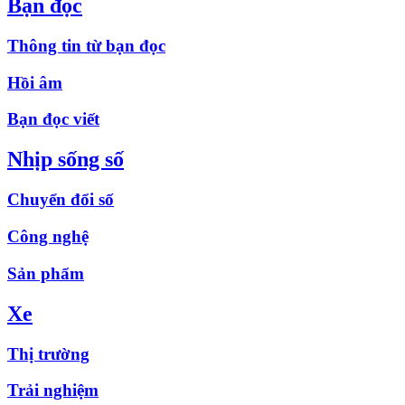
Bạn đọc
Thông tin từ bạn đọc
Hồi âm
Bạn đọc viết
Nhịp sống số
Chuyển đổi số
Công nghệ
Sản phẩm
Xe
Thị trường
Trải nghiệm