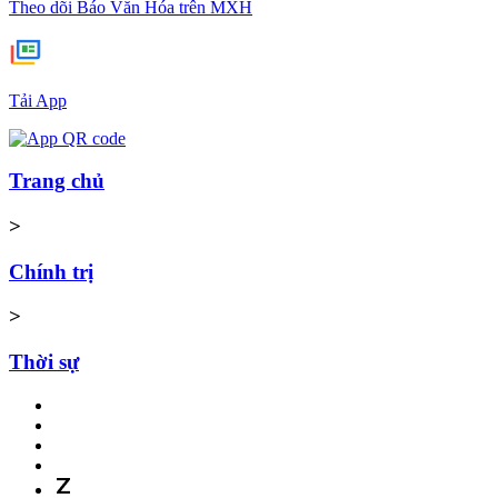
Theo dõi Báo Văn Hóa trên MXH
Tải App
Trang chủ
>
Chính trị
>
Thời sự