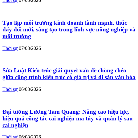
Thời sự
07/08/2026
Tạo lập môi trường kinh doanh lành mạnh, thúc
đẩy đổi mới, sáng tạo trong lĩnh vực nông nghiệp và
môi trường
Thời sự
07/08/2026
Sửa Luật Kiến trúc giải quyết vấn đề chồng chéo
giữa công trình kiến trúc có giá trị và di sản văn hóa
Thời sự
06/08/2026
Đại tướng Lương Tam Quang: Nâng cao hiệu lực,
hiệu quả công tác cai nghiện ma túy và quản lý sau
cai nghiện
Thời sự
06/08/2026