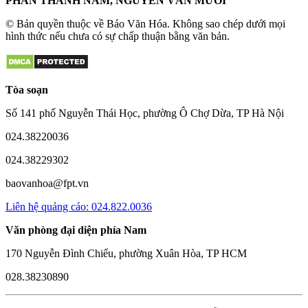
PHAN THANH NAM, NGUYỄN VĂN MƯỜI
© Bản quyền thuộc về Báo Văn Hóa. Không sao chép dưới mọi
hình thức nếu chưa có sự chấp thuận bằng văn bản.
Tòa soạn
Số 141 phố Nguyễn Thái Học, phường Ô Chợ Dừa, TP Hà Nội
024.38220036
024.38229302
baovanhoa@fpt.vn
Liên hệ quảng cáo: 024.822.0036
Văn phòng đại diện phía Nam
170 Nguyễn Đình Chiểu, phường Xuân Hòa, TP HCM
028.38230890