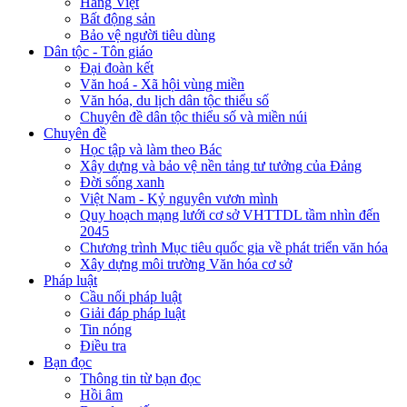
Hàng Việt
Bất động sản
Bảo vệ người tiêu dùng
Dân tộc - Tôn giáo
Đại đoàn kết
Văn hoá - Xã hội vùng miền
Văn hóa, du lịch dân tộc thiểu số
Chuyên đề dân tộc thiểu số và miền núi
Chuyên đề
Học tập và làm theo Bác
Xây dựng và bảo vệ nền tảng tư tưởng của Đảng
Đời sống xanh
Việt Nam - Kỷ nguyên vươn mình
Quy hoạch mạng lưới cơ sở VHTTDL tầm nhìn đến
2045
Chương trình Mục tiêu quốc gia về phát triển văn hóa
Xây dựng môi trường Văn hóa cơ sở
Pháp luật
Cầu nối pháp luật
Giải đáp pháp luật
Tin nóng
Điều tra
Bạn đọc
Thông tin từ bạn đọc
Hồi âm