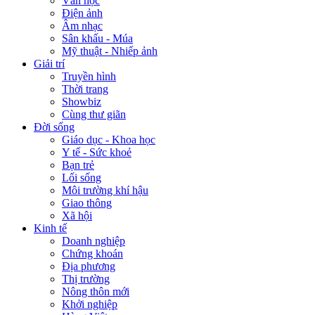
Văn học
Điện ảnh
Âm nhạc
Sân khấu - Múa
Mỹ thuật - Nhiếp ảnh
Giải trí
Truyền hình
Thời trang
Showbiz
Cùng thư giãn
Đời sống
Giáo dục - Khoa học
Y tế - Sức khoẻ
Bạn trẻ
Lối sống
Môi trường khí hậu
Giao thông
Xã hội
Kinh tế
Doanh nghiệp
Chứng khoán
Địa phương
Thị trường
Nông thôn mới
Khởi nghiệp