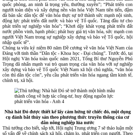
quốc phòng, an ninh là trọng yếu, thường xuyên”; “Phát triển con
người toàn diện và xây dựng nền văn hóa Việt Nam tiên tiến, đậm
đà bản sắc dân tộc để văn hóa thực sự trở thành sức mạnh nội sinh,
động lực phát triển đất nước và bảo vệ Tổ quốc. Tăng đầu tư cho
phát triển sự nghiệp văn hóa”; “Khơi dậy khát vọng phát triển đất
nước phồn vinh, hạnh phúc; phát huy giá trị văn hóa, sức mạnh con
người Việt Nam trong sự nghiệp xây dựng và bảo vệ Tổ quốc, hội
nhập quốc tế”.
Chúng ta vừa kỷ niệm 80 năm Đề cương về văn hóa Việt Nam của
Đảng với tinh thần “Dân tộc - Khoa học - Đại chúng”. Trước đó, tại
Hội nghị Văn hóa toàn quốc năm 2021, Tổng Bí thư Nguyễn Phú
Trọng đã nhấn mạnh vai trò quan trọng của văn hóa với sự nghiệp
xây dựng và bảo vệ Tổ quốc Việt Nam xã hội chủ nghĩa, “văn hóa
còn thì dân tộc còn”, yêu cầu phát triển văn hóa ngang tầm kinh tế,
chính trị, xã hội.
Nhà hát Đó
được thiết kế lấy cảm hứng từ chiếc đó, một dụng
cụ đánh bắt thủy sản theo phương thức truyền thống của cư
dân nông nghiệp lúa nước
Thủ tướng cho biết, sắp tới, Hội nghị Trung ương 7 sẽ thảo luận một
số vấn đề về chính sách xã hội, chăm lo, phát triển con người. Theo