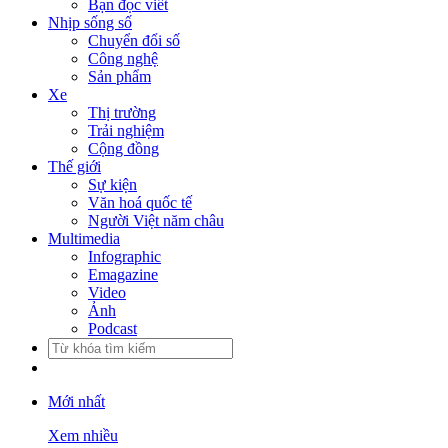
Bạn đọc viết
Nhịp sống số
Chuyển đổi số
Công nghệ
Sản phẩm
Xe
Thị trường
Trải nghiệm
Cộng đồng
Thế giới
Sự kiện
Văn hoá quốc tế
Người Việt năm châu
Multimedia
Infographic
Emagazine
Video
Ảnh
Podcast
Mới nhất
Xem nhiều