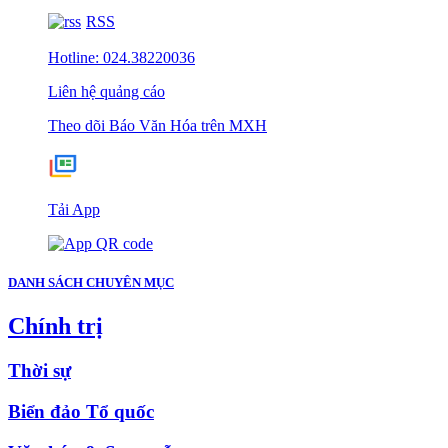
RSS
Hotline: 024.38220036
Liên hệ quảng cáo
Theo dõi Báo Văn Hóa trên MXH
Tải App
DANH SÁCH CHUYÊN MỤC
Chính trị
Thời sự
Biển đảo Tổ quốc