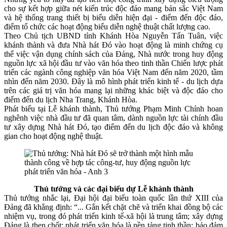
cho sự kết hợp giữa nét kiến trúc độc đáo mang bản sắc Việt Nam
và hệ thống trang thiết bị biểu diễn hiện đại - điểm đến độc đáo,
điểm tổ chức các hoạt động biểu diễn nghệ thuật chất lượng cao.
Theo Chủ tịch UBND tỉnh Khánh Hòa Nguyễn Tấn Tuân, việc
khánh thành và đưa Nhà hát Đó vào hoạt động là minh chứng cụ
thể việc vận dụng chính sách của Đảng, Nhà nước trong huy động
nguồn lực xã hội đầu tư vào văn hóa theo tinh thần Chiến lược phát
triển các ngành công nghiệp văn hóa Việt Nam đến năm 2020, tầm
nhìn đến năm 2030. Đây là mô hình phát triển kinh tế - du lịch dựa
trên các giá trị văn hóa mang lại những khác biệt và độc đáo cho
điểm đến du lịch Nha Trang, Khánh Hòa.
Phát biểu tại Lễ khánh thành, Thủ tướng Phạm Minh Chính hoan
nghênh việc nhà đầu tư đã quan tâm, dành nguồn lực tài chính đầu
tư xây dựng Nhà hát Đó, tạo điểm đến du lịch độc đáo và không
gian cho hoạt động nghệ thuật.
Thủ tướng và các đại biểu dự Lễ khánh thành
Thủ tướng nhắc lại, Đại hội đại biểu toàn quốc lần thứ XIII của
Đảng đã khẳng định: “... Gắn kết chặt chẽ và triển khai đồng bộ các
nhiệm vụ, trong đó phát triển kinh tế-xã hội là trung tâm; xây dựng
Đảng là then chốt; phát triển văn hóa là nền tảng tinh thần; bảo đảm