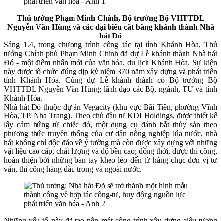
Thủ tướng Phạm Minh Chính, Bộ trưởng Bộ VHTTDL
Nguyễn Văn Hùng và các đại biểu cắt băng khánh thành Nhà
hát Đó
Sáng 1.4, trong chương trình công tác tại tỉnh Khánh Hòa, Thủ
tướng Chính phủ Phạm Minh Chính đã dự Lễ khánh thành Nhà hát
Đó - một điểm nhấn mới của văn hóa, du lịch Khánh Hòa. Sự kiện
này được tổ chức đúng dịp kỷ niệm 370 năm xây dựng và phát triển
tỉnh Khánh Hòa. Cùng dự Lễ khánh thành có Bộ trưởng Bộ
VHTTDL Nguyễn Văn Hùng; lãnh đạo các Bộ, ngành, TƯ và tỉnh
Khánh Hòa.
Nhà hát Đó thuộc dự án Vegacity (khu vực Bãi Tiên, phường Vĩnh
Hòa, TP. Nha Trang). Theo chủ đầu tư KDI Holdings, được thiết kế
lấy cảm hứng từ chiếc đó, một dụng cụ đánh bắt thủy sản theo
phương thức truyền thống của cư dân nông nghiệp lúa nước, nhà
hát không chỉ độc đáo về ý tưởng mà còn được xây dựng với những
vật liệu cao cấp, chất lượng và độ bền cao; đồng thời, được thi công,
hoàn thiện bởi những bàn tay khéo léo đến từ hàng chục đơn vị tư
vấn, thi công hàng đầu trong và ngoài nước.
Những yếu tố này đã tạo nên một công trình xây dựng biểu tượng