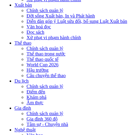
Xuất bản
Chính sách quản lý
Đời sống Xuất bản, In và Phát hành
Diễn đàn góp ý Luật sửa đổi, bổ sung Luật Xuất bản
Văn hoá đọc
Đọc sách
Xử phạt vi phạm hành chính
Thể thao
Chính sách quản lý
Thể thao trong nước
Thể thao quốc tế
World Cup 2026
Hậu trường
Câu chuyện thể thao
Du lịch
Chính sách quản lý
Điểm đến
Khám phá
Ẩm thực
Gia đình
Chính sách quản lý
Gia đình 360 độ
Tâm sự - Chuyện nhà
Nghệ thuật