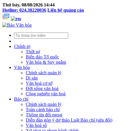
Thứ bảy, 08/08/2026 14:44
Hotline: 024.38220036
Liên hệ quảng cáo
Chính trị
Thời sự
Biển đảo Tổ quốc
Văn hóa & Suy ngẫm
Văn hóa
Chính sách quản lý
Di sản
Văn hoá cơ sở
Đời sống văn hoá
Công nghiệp văn hoá
Báo chí
Chính sách quản lý
Toàn cảnh báo chí
Thông tin đối ngoại
Diễn đàn góp ý dự thảo Luật Báo chí (sửa đổi)
Văn hoá số
Xử phạt vi phạm hành chính