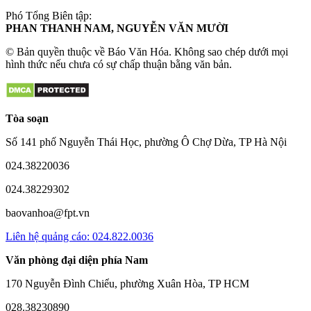
Phó Tổng Biên tập:
PHAN THANH NAM, NGUYỄN VĂN MƯỜI
© Bản quyền thuộc về Báo Văn Hóa. Không sao chép dưới mọi
hình thức nếu chưa có sự chấp thuận bằng văn bản.
Tòa soạn
Số 141 phố Nguyễn Thái Học, phường Ô Chợ Dừa, TP Hà Nội
024.38220036
024.38229302
baovanhoa@fpt.vn
Liên hệ quảng cáo: 024.822.0036
Văn phòng đại diện phía Nam
170 Nguyễn Đình Chiểu, phường Xuân Hòa, TP HCM
028.38230890