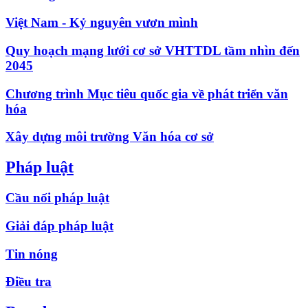
Việt Nam - Kỷ nguyên vươn mình
Quy hoạch mạng lưới cơ sở VHTTDL tầm nhìn đến
2045
Chương trình Mục tiêu quốc gia về phát triển văn
hóa
Xây dựng môi trường Văn hóa cơ sở
Pháp luật
Cầu nối pháp luật
Giải đáp pháp luật
Tin nóng
Điều tra