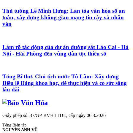
Thủ tướng Lê Minh Hưng: Lan tỏa văn hóa số an
toàn, xây dựng không gian mạng tin cậy và nhân
văn
Làm rõ tác động của dự án đường sắt Lào Cai - Hà
Nội - Hải Phòng đến vùng dân tộc thiểu số
Tổng Bí thư, Chủ tịch nước Tô Lâm: Xây dựng
Điều lệ Đảng khoa học, dễ thực hiện và có sức sống
lâu dài
Giấy phép số: 37/GP-BVHTTDL, cấp ngày 06.3.2026
Tổng Biên tập:
NGUYỄN ANH VŨ