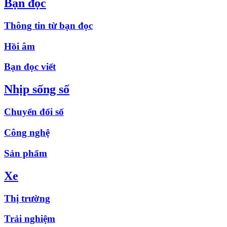
Bạn đọc
Thông tin từ bạn đọc
Hồi âm
Bạn đọc viết
Nhịp sống số
Chuyển đổi số
Công nghệ
Sản phẩm
Xe
Thị trường
Trải nghiệm