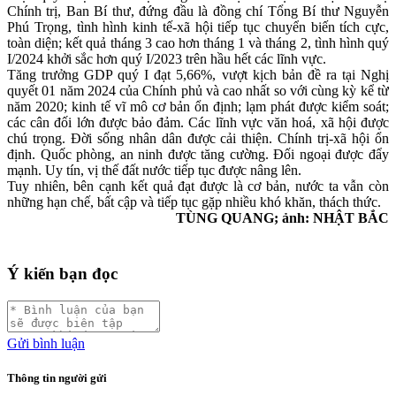
Chính trị, Ban Bí thư, đứng đầu là đồng chí Tổng Bí thư Nguyễn
Phú Trọng, tình hình kinh tế-xã hội tiếp tục chuyển biến tích cực,
toàn diện; kết quả tháng 3 cao hơn tháng 1 và tháng 2, tình hình quý
I/2024 khởi sắc hơn quý I/2023 trên hầu hết các lĩnh vực.
Tăng trưởng GDP quý I đạt 5,66%, vượt kịch bản đề ra tại Nghị
quyết 01 năm 2024 của Chính phủ và cao nhất so với cùng kỳ kể từ
năm 2020; kinh tế vĩ mô cơ bản ổn định; lạm phát được kiểm soát;
các cân đối lớn được bảo đảm. Các lĩnh vực văn hoá, xã hội được
chú trọng. Đời sống nhân dân được cải thiện. Chính trị-xã hội ổn
định. Quốc phòng, an ninh được tăng cường. Đối ngoại được đẩy
mạnh. Uy tín, vị thế đất nước tiếp tục được nâng lên.
Tuy nhiên, bên cạnh kết quả đạt được là cơ bản, nước ta vẫn còn
những hạn chế, bất cập và tiếp tục gặp nhiều khó khăn, thách thức.
TÙNG QUANG; ảnh: NHẬT BẮC
Ý kiến bạn đọc
Gửi bình luận
Thông tin người gửi