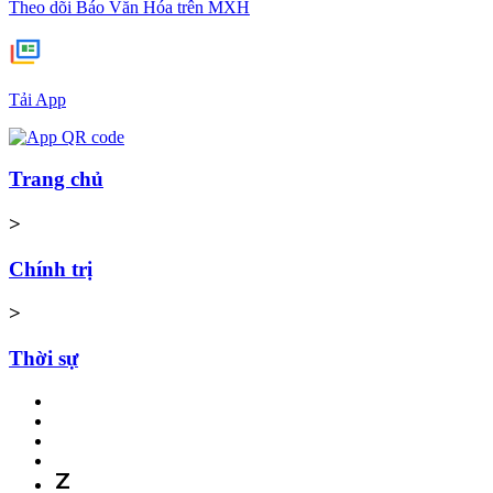
Theo dõi Báo Văn Hóa trên MXH
Tải App
Trang chủ
>
Chính trị
>
Thời sự