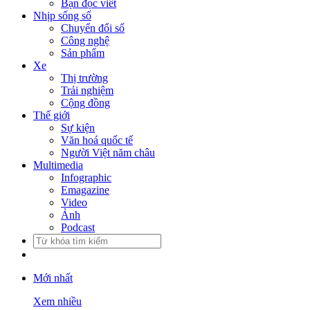
Bạn đọc viết
Nhịp sống số
Chuyển đổi số
Công nghệ
Sản phẩm
Xe
Thị trường
Trải nghiệm
Cộng đồng
Thế giới
Sự kiện
Văn hoá quốc tế
Người Việt năm châu
Multimedia
Infographic
Emagazine
Video
Ảnh
Podcast
Mới nhất
Xem nhiều