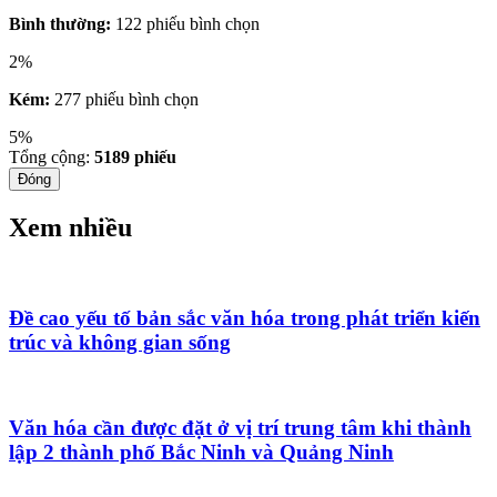
Bình thường:
122 phiếu bình chọn
2%
Kém:
277 phiếu bình chọn
5%
Tổng cộng:
5189
phiếu
Đóng
Xem nhiều
Đề cao yếu tố bản sắc văn hóa trong phát triển kiến
trúc và không gian sống
Văn hóa cần được đặt ở vị trí trung tâm khi thành
lập 2 thành phố Bắc Ninh và Quảng Ninh