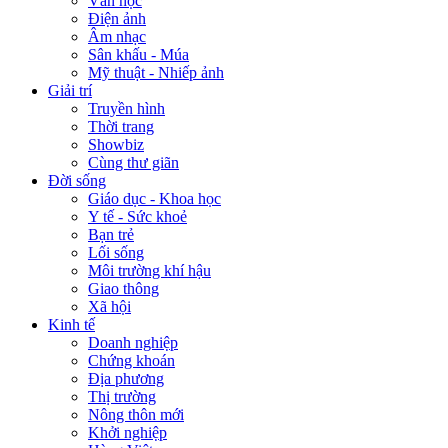
Văn học
Điện ảnh
Âm nhạc
Sân khấu - Múa
Mỹ thuật - Nhiếp ảnh
Giải trí
Truyền hình
Thời trang
Showbiz
Cùng thư giãn
Đời sống
Giáo dục - Khoa học
Y tế - Sức khoẻ
Bạn trẻ
Lối sống
Môi trường khí hậu
Giao thông
Xã hội
Kinh tế
Doanh nghiệp
Chứng khoán
Địa phương
Thị trường
Nông thôn mới
Khởi nghiệp