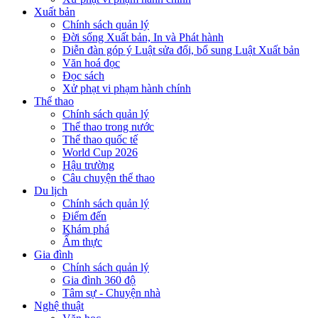
Xuất bản
Chính sách quản lý
Đời sống Xuất bản, In và Phát hành
Diễn đàn góp ý Luật sửa đổi, bổ sung Luật Xuất bản
Văn hoá đọc
Đọc sách
Xử phạt vi phạm hành chính
Thể thao
Chính sách quản lý
Thể thao trong nước
Thể thao quốc tế
World Cup 2026
Hậu trường
Câu chuyện thể thao
Du lịch
Chính sách quản lý
Điểm đến
Khám phá
Ẩm thực
Gia đình
Chính sách quản lý
Gia đình 360 độ
Tâm sự - Chuyện nhà
Nghệ thuật