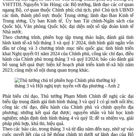
VHTTDL Nguyễn Văn Hùng; các Bộ trưởng, lãnh đạo các cơ quan
ngang Bộ, cơ quan thuộc Chính phủ; chủ tịch, phó Chủ tịch UBND
các tỉnh, thành phố trực thuộc Trung ương; lãnh đạo Ban Kinh tế
Trung ương, Ủy ban Kinh tế, Ủy ban Tài chính-Ngân sách của
Quốc hội, Văn phòng Quốc hội; đại diện một số tập đoàn kinh tế
Nhà nước.
Theo chương trình, phiên họp tập trung thảo luận, đánh giá tình
hình kinh tế-xã hội tháng 3 và quý I/ 2024, tình hình giải ngân vốn
đầu tư công và 3 chương trình mục tiêu quốc gia; tình hình triển
khai Nghị quyết 01 năm 2024 của Chính phủ, công tác chỉ đạo, điều
hành của Chính phủ trong tháng 3 và quý I/2024; báo cáo đánh giá
bổ sung kết quả thực hiện kế hoạch phát triển kinh tế-xã hội năm
2023; cùng một số nội dung quan trọng khác.
Phát biểu chỉ đạo, Thủ tướng Phạm Minh Chính đề nghị các đại
biểu tập trung đánh giá tình hình tháng 3 và quý I có gì mới nổi lên;
công tác chỉ đạo, điều hành của Chính phủ và chính quyền địa
phương; những kết quả đạt được; nguyên nhân và bài học kinh
nghiệm; nhận định tình hình tháng 4 và quý II; đề ra nhiệm vụ, giải
pháp phù hợp, khả thi, hiệu quả.
Theo các báo cáo, trong tháng 3 và từ đầu năm đến nay, nhờ sự vào
cuộc quyết liệt của cả hệ thống chính trị dưới sự lãnh đạo của Bộ