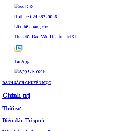
RSS
Hotline: 024.38220036
Liên hệ quảng cáo
Theo dõi Báo Văn Hóa trên MXH
Tải App
DANH SÁCH CHUYÊN MỤC
Chính trị
Thời sự
Biển đảo Tổ quốc