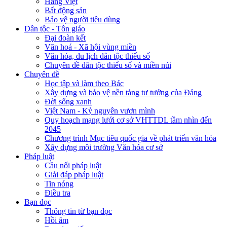
Hàng Việt
Bất động sản
Bảo vệ người tiêu dùng
Dân tộc - Tôn giáo
Đại đoàn kết
Văn hoá - Xã hội vùng miền
Văn hóa, du lịch dân tộc thiểu số
Chuyên đề dân tộc thiểu số và miền núi
Chuyên đề
Học tập và làm theo Bác
Xây dựng và bảo vệ nền tảng tư tưởng của Đảng
Đời sống xanh
Việt Nam - Kỷ nguyên vươn mình
Quy hoạch mạng lưới cơ sở VHTTDL tầm nhìn đến
2045
Chương trình Mục tiêu quốc gia về phát triển văn hóa
Xây dựng môi trường Văn hóa cơ sở
Pháp luật
Cầu nối pháp luật
Giải đáp pháp luật
Tin nóng
Điều tra
Bạn đọc
Thông tin từ bạn đọc
Hồi âm