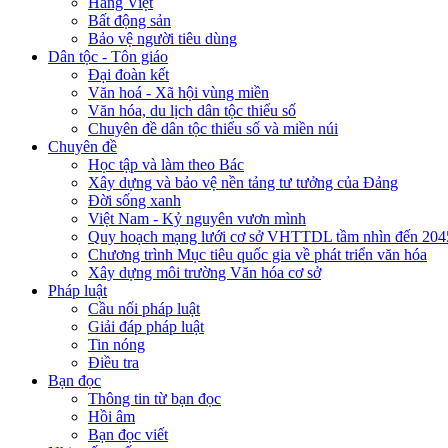
Hàng Việt
Bất động sản
Bảo vệ người tiêu dùng
Dân tộc - Tôn giáo
Đại đoàn kết
Văn hoá - Xã hội vùng miền
Văn hóa, du lịch dân tộc thiểu số
Chuyên đề dân tộc thiểu số và miền núi
Chuyên đề
Học tập và làm theo Bác
Xây dựng và bảo vệ nền tảng tư tưởng của Đảng
Đời sống xanh
Việt Nam - Kỷ nguyên vươn mình
Quy hoạch mạng lưới cơ sở VHTTDL tầm nhìn đến 204
Chương trình Mục tiêu quốc gia về phát triển văn hóa
Xây dựng môi trường Văn hóa cơ sở
Pháp luật
Cầu nối pháp luật
Giải đáp pháp luật
Tin nóng
Điều tra
Bạn đọc
Thông tin từ bạn đọc
Hồi âm
Bạn đọc viết