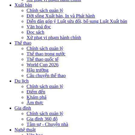
Xuất bản
Chính sách quản lý
Đời sống Xuất bản, In và Phát hành
Diễn đàn góp ý Luật sửa đổi, bổ sung Luật Xuất bản
Văn hoá đọc
Đọc sách
Xử phạt vi phạm hành chính
Thể thao
Chính sách quản lý
Thể thao trong nước
Thể thao quốc tế
World Cup 2026
Hậu trường
Câu chuyện thể thao
Du lịch
Chính sách quản lý
Điểm đến
Khám phá
Ẩm thực
Gia đình
Chính sách quản lý
Gia đình 360 độ
Tâm sự - Chuyện nhà
Nghệ thuật