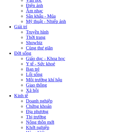
Văn học
Điện ảnh
Âm nhạc
Sân khấu - Múa
Mỹ thuật - Nhiếp ảnh
Giải trí
Truyền hình
Thời trang
Showbiz
Cùng thư giãn
Đời sống
Giáo dục - Khoa học
Y tế - Sức khoẻ
Bạn trẻ
Lối sống
Môi trường khí hậu
Giao thông
Xã hội
Kinh tế
Doanh nghiệp
Chứng khoán
Địa phương
Thị trường
Nông thôn mới
Khởi nghiệp