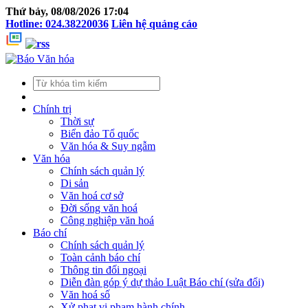
Thứ bảy, 08/08/2026 17:04
Hotline: 024.38220036
Liên hệ quảng cáo
Chính trị
Thời sự
Biển đảo Tổ quốc
Văn hóa & Suy ngẫm
Văn hóa
Chính sách quản lý
Di sản
Văn hoá cơ sở
Đời sống văn hoá
Công nghiệp văn hoá
Báo chí
Chính sách quản lý
Toàn cảnh báo chí
Thông tin đối ngoại
Diễn đàn góp ý dự thảo Luật Báo chí (sửa đổi)
Văn hoá số
Xử phạt vi phạm hành chính