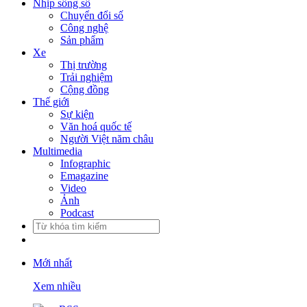
Nhịp sống số
Chuyển đổi số
Công nghệ
Sản phẩm
Xe
Thị trường
Trải nghiệm
Cộng đồng
Thế giới
Sự kiện
Văn hoá quốc tế
Người Việt năm châu
Multimedia
Infographic
Emagazine
Video
Ảnh
Podcast
Mới nhất
Xem nhiều