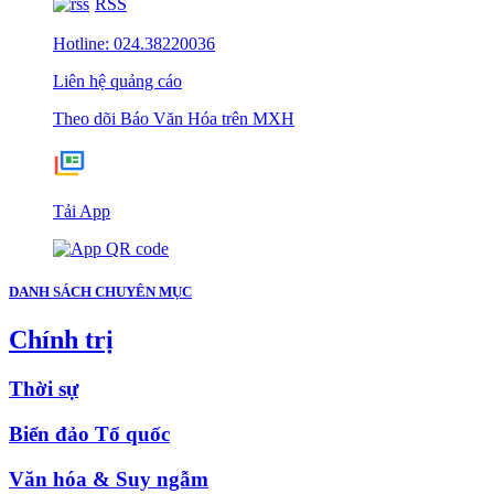
RSS
Hotline: 024.38220036
Liên hệ quảng cáo
Theo dõi Báo Văn Hóa trên MXH
Tải App
DANH SÁCH CHUYÊN MỤC
Chính trị
Thời sự
Biển đảo Tổ quốc
Văn hóa & Suy ngẫm