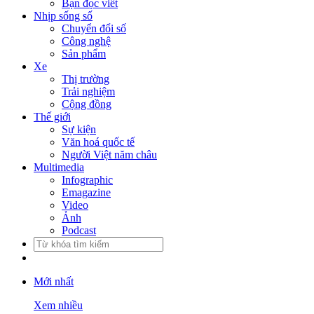
Bạn đọc viết
Nhịp sống số
Chuyển đổi số
Công nghệ
Sản phẩm
Xe
Thị trường
Trải nghiệm
Cộng đồng
Thế giới
Sự kiện
Văn hoá quốc tế
Người Việt năm châu
Multimedia
Infographic
Emagazine
Video
Ảnh
Podcast
Mới nhất
Xem nhiều