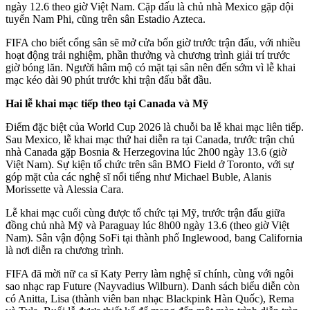
ngày 12.6 theo giờ Việt Nam. Cặp đấu là chủ nhà Mexico gặp đội
tuyển Nam Phi, cũng trên sân Estadio Azteca.
FIFA cho biết cổng sân sẽ mở cửa bốn giờ trước trận đấu, với nhiều
hoạt động trải nghiệm, phần thưởng và chương trình giải trí trước
giờ bóng lăn. Người hâm mộ có mặt tại sân nên đến sớm vì lễ khai
mạc kéo dài 90 phút trước khi trận đấu bắt đầu.
Hai lễ khai mạc tiếp theo tại Canada và Mỹ
Điểm đặc biệt của World Cup 2026 là chuỗi ba lễ khai mạc liên tiếp.
Sau Mexico, lễ khai mạc thứ hai diễn ra tại Canada, trước trận chủ
nhà Canada gặp Bosnia & Herzegovina lúc 2h00 ngày 13.6 (giờ
Việt Nam). Sự kiện tổ chức trên sân BMO Field ở Toronto, với sự
góp mặt của các nghệ sĩ nổi tiếng như Michael Buble, Alanis
Morissette và Alessia Cara.
Lễ khai mạc cuối cùng được tổ chức tại Mỹ, trước trận đấu giữa
đồng chủ nhà Mỹ và Paraguay lúc 8h00 ngày 13.6 (theo giờ Việt
Nam). Sân vận động SoFi tại thành phố Inglewood, bang California
là nơi diễn ra chương trình.
FIFA đã mời nữ ca sĩ Katy Perry làm nghệ sĩ chính, cùng với ngôi
sao nhạc rap Future (Nayvadius Wilburn). Danh sách biểu diễn còn
có Anitta, Lisa (thành viên ban nhạc Blackpink Hàn Quốc), Rema