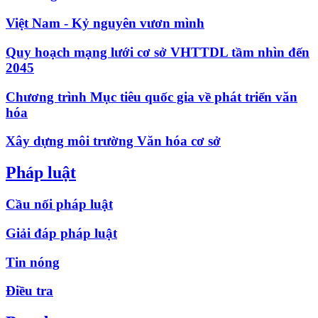
Việt Nam - Kỷ nguyên vươn mình
Quy hoạch mạng lưới cơ sở VHTTDL tầm nhìn đến
2045
Chương trình Mục tiêu quốc gia về phát triển văn
hóa
Xây dựng môi trường Văn hóa cơ sở
Pháp luật
Cầu nối pháp luật
Giải đáp pháp luật
Tin nóng
Điều tra