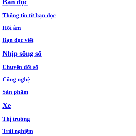
Bạn đọc
Thông tin từ bạn đọc
Hồi âm
Bạn đọc viết
Nhịp sống số
Chuyển đổi số
Công nghệ
Sản phẩm
Xe
Thị trường
Trải nghiệm