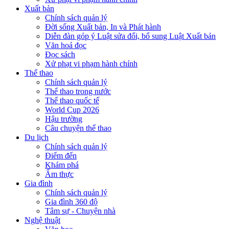
Xuất bản
Chính sách quản lý
Đời sống Xuất bản, In và Phát hành
Diễn đàn góp ý Luật sửa đổi, bổ sung Luật Xuất bản
Văn hoá đọc
Đọc sách
Xử phạt vi phạm hành chính
Thể thao
Chính sách quản lý
Thể thao trong nước
Thể thao quốc tế
World Cup 2026
Hậu trường
Câu chuyện thể thao
Du lịch
Chính sách quản lý
Điểm đến
Khám phá
Ẩm thực
Gia đình
Chính sách quản lý
Gia đình 360 độ
Tâm sự - Chuyện nhà
Nghệ thuật