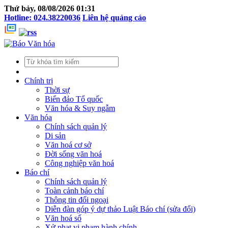
Thứ bảy, 08/08/2026 01:31
Hotline: 024.38220036
Liên hệ quảng cáo
Chính trị
Thời sự
Biển đảo Tổ quốc
Văn hóa & Suy ngẫm
Văn hóa
Chính sách quản lý
Di sản
Văn hoá cơ sở
Đời sống văn hoá
Công nghiệp văn hoá
Báo chí
Chính sách quản lý
Toàn cảnh báo chí
Thông tin đối ngoại
Diễn đàn góp ý dự thảo Luật Báo chí (sửa đổi)
Văn hoá số
Xử phạt vi phạm hành chính