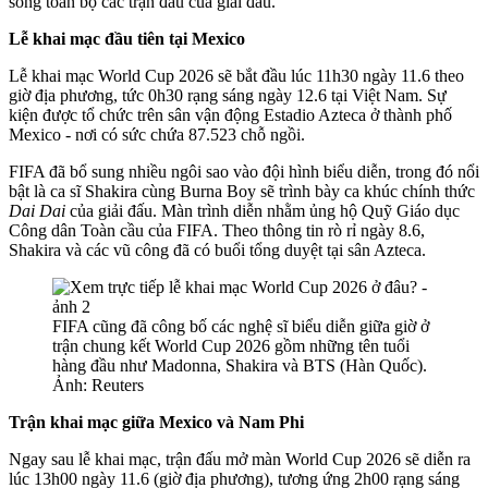
sóng toàn bộ các trận đấu của giải đấu.
Lễ khai mạc đầu tiên tại Mexico
Lễ khai mạc World Cup 2026 sẽ bắt đầu lúc 11h30 ngày 11.6 theo
giờ địa phương, tức 0h30 rạng sáng ngày 12.6 tại Việt Nam. Sự
kiện được tổ chức trên sân vận động Estadio Azteca ở thành phố
Mexico - nơi có sức chứa 87.523 chỗ ngồi.
FIFA đã bổ sung nhiều ngôi sao vào đội hình biểu diễn, trong đó nổi
bật là ca sĩ Shakira cùng Burna Boy sẽ trình bày ca khúc chính thức
Dai Dai
của giải đấu. Màn trình diễn nhằm ủng hộ Quỹ Giáo dục
Công dân Toàn cầu của FIFA. Theo thông tin rò rỉ ngày 8.6,
Shakira và các vũ công đã có buổi tổng duyệt tại sân Azteca.
FIFA cũng đã công bố các nghệ sĩ biểu diễn giữa giờ ở
trận chung kết World Cup 2026 gồm những tên tuổi
hàng đầu như Madonna, Shakira và BTS (Hàn Quốc).
Ảnh: Reuters
Trận khai mạc giữa Mexico và Nam Phi
Ngay sau lễ khai mạc, trận đấu mở màn World Cup 2026 sẽ diễn ra
lúc 13h00 ngày 11.6 (giờ địa phương), tương ứng 2h00 rạng sáng