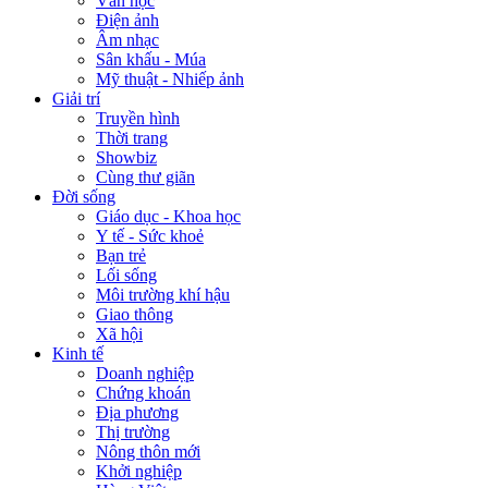
Văn học
Điện ảnh
Âm nhạc
Sân khấu - Múa
Mỹ thuật - Nhiếp ảnh
Giải trí
Truyền hình
Thời trang
Showbiz
Cùng thư giãn
Đời sống
Giáo dục - Khoa học
Y tế - Sức khoẻ
Bạn trẻ
Lối sống
Môi trường khí hậu
Giao thông
Xã hội
Kinh tế
Doanh nghiệp
Chứng khoán
Địa phương
Thị trường
Nông thôn mới
Khởi nghiệp