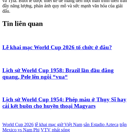
và Tyla. Buổi lễ được thiết kế để mang đến một màn trình diễn tràn
đầy năng lượng, phản ánh quy mô và sức mạnh văn hóa của giải
đấu.
Tin liên quan
Lễ khai mạc World Cup 2026 tổ chức ở đâu?
Lịch sử World Cup 1958: Brazil lần đầu đăng
quang, Pele lên ngôi “vua“
Lịch sử World Cup 1954: Phép màu ở Thụy Sĩ hay
cái kết buồn cho huyền thoại Magyars
World Cup 2026
lễ khai mạc giờ Việt Nam
sân Estadio Azteca
trận
Mexico vs Nam Phi
VTV phát sóng