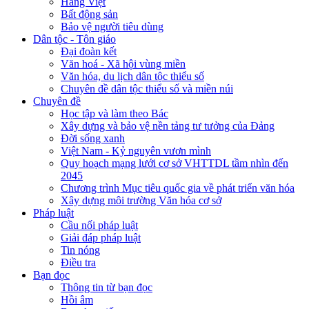
Hàng Việt
Bất động sản
Bảo vệ người tiêu dùng
Dân tộc - Tôn giáo
Đại đoàn kết
Văn hoá - Xã hội vùng miền
Văn hóa, du lịch dân tộc thiểu số
Chuyên đề dân tộc thiểu số và miền núi
Chuyên đề
Học tập và làm theo Bác
Xây dựng và bảo vệ nền tảng tư tưởng của Đảng
Đời sống xanh
Việt Nam - Kỷ nguyên vươn mình
Quy hoạch mạng lưới cơ sở VHTTDL tầm nhìn đến
2045
Chương trình Mục tiêu quốc gia về phát triển văn hóa
Xây dựng môi trường Văn hóa cơ sở
Pháp luật
Cầu nối pháp luật
Giải đáp pháp luật
Tin nóng
Điều tra
Bạn đọc
Thông tin từ bạn đọc
Hồi âm