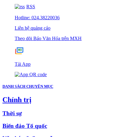
RSS
Hotline: 024.38220036
Liên hệ quảng cáo
Theo dõi Báo Văn Hóa trên MXH
Tải App
DANH SÁCH CHUYÊN MỤC
Chính trị
Thời sự
Biển đảo Tổ quốc