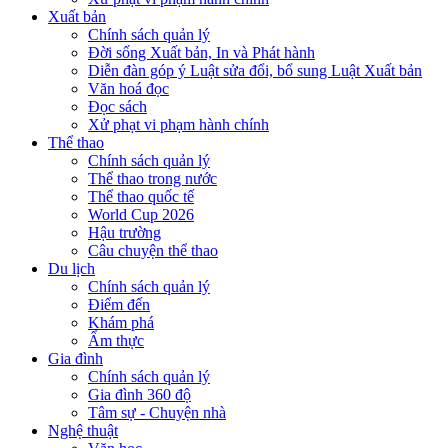
Xuất bản
Chính sách quản lý
Đời sống Xuất bản, In và Phát hành
Diễn đàn góp ý Luật sửa đổi, bổ sung Luật Xuất bản
Văn hoá đọc
Đọc sách
Xử phạt vi phạm hành chính
Thể thao
Chính sách quản lý
Thể thao trong nước
Thể thao quốc tế
World Cup 2026
Hậu trường
Câu chuyện thể thao
Du lịch
Chính sách quản lý
Điểm đến
Khám phá
Ẩm thực
Gia đình
Chính sách quản lý
Gia đình 360 độ
Tâm sự - Chuyện nhà
Nghệ thuật