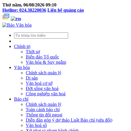
Thứ năm, 06/08/2026 09:10
Hotline: 024.38220036
Liên hệ quảng cáo
Chính trị
Thời sự
Biển đảo Tổ quốc
Văn hóa & Suy ngẫm
Văn hóa
Chính sách quản lý
Di sản
Văn hoá cơ sở
Đời sống văn hoá
Công nghiệp văn hoá
Báo chí
Chính sách quản lý
Toàn cảnh báo chí
Thông tin đối ngoại
Diễn đàn góp ý dự thảo Luật Báo chí (sửa đổi)
Văn hoá số
Xử phạt vi phạm hành chính