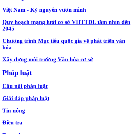
Việt Nam - Kỷ nguyên vươn mình
Quy hoạch mạng lưới cơ sở VHTTDL tầm nhìn đến
2045
Chương trình Mục tiêu quốc gia về phát triển văn
hóa
Xây dựng môi trường Văn hóa cơ sở
Pháp luật
Cầu nối pháp luật
Giải đáp pháp luật
Tin nóng
Điều tra