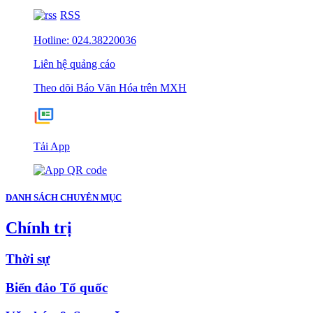
RSS
Hotline: 024.38220036
Liên hệ quảng cáo
Theo dõi Báo Văn Hóa trên MXH
Tải App
DANH SÁCH CHUYÊN MỤC
Chính trị
Thời sự
Biển đảo Tổ quốc