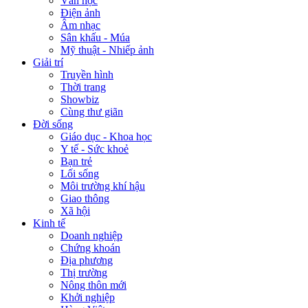
Văn học
Điện ảnh
Âm nhạc
Sân khấu - Múa
Mỹ thuật - Nhiếp ảnh
Giải trí
Truyền hình
Thời trang
Showbiz
Cùng thư giãn
Đời sống
Giáo dục - Khoa học
Y tế - Sức khoẻ
Bạn trẻ
Lối sống
Môi trường khí hậu
Giao thông
Xã hội
Kinh tế
Doanh nghiệp
Chứng khoán
Địa phương
Thị trường
Nông thôn mới
Khởi nghiệp