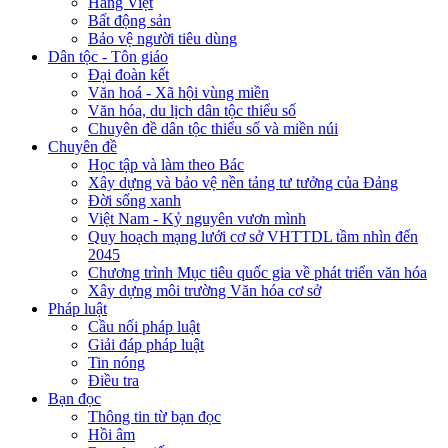
Hàng Việt
Bất động sản
Bảo vệ người tiêu dùng
Dân tộc - Tôn giáo
Đại đoàn kết
Văn hoá - Xã hội vùng miền
Văn hóa, du lịch dân tộc thiểu số
Chuyên đề dân tộc thiểu số và miền núi
Chuyên đề
Học tập và làm theo Bác
Xây dựng và bảo vệ nền tảng tư tưởng của Đảng
Đời sống xanh
Việt Nam - Kỷ nguyên vươn mình
Quy hoạch mạng lưới cơ sở VHTTDL tầm nhìn đến
2045
Chương trình Mục tiêu quốc gia về phát triển văn hóa
Xây dựng môi trường Văn hóa cơ sở
Pháp luật
Cầu nối pháp luật
Giải đáp pháp luật
Tin nóng
Điều tra
Bạn đọc
Thông tin từ bạn đọc
Hồi âm