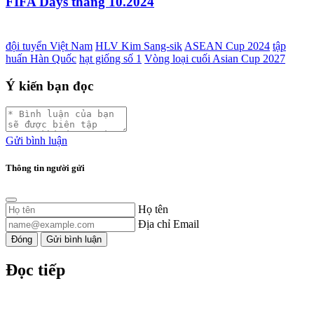
FIFA Days tháng 10.2024
đội tuyển Việt Nam
HLV Kim Sang-sik
ASEAN Cup 2024
tập
huấn Hàn Quốc
hạt giống số 1
Vòng loại cuối Asian Cup 2027
Ý kiến bạn đọc
Gửi bình luận
Thông tin người gửi
Họ tên
Địa chỉ Email
Đóng
Gửi bình luận
Đọc tiếp