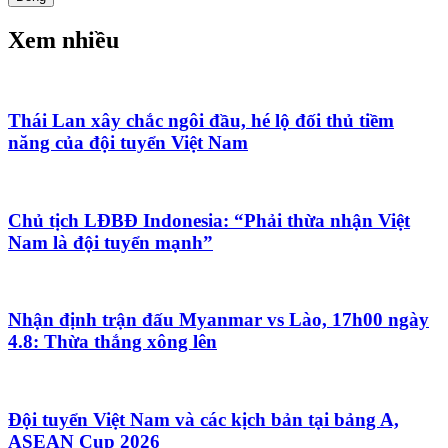
Xem nhiều
Thái Lan xây chắc ngôi đầu, hé lộ đối thủ tiềm
năng của đội tuyển Việt Nam
Chủ tịch LĐBĐ Indonesia: “Phải thừa nhận Việt
Nam là đội tuyển mạnh”
Nhận định trận đấu Myanmar vs Lào, 17h00 ngày
4.8: Thừa thắng xông lên
Đội tuyển Việt Nam và các kịch bản tại bảng A,
ASEAN Cup 2026