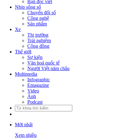
Bạn đọc viết
Nhịp sống số
Chuyển đổi số
Công nghệ
Sản phẩm
Xe
Thị trường
Trải nghiệm
Cộng đồng
Thế giới
Sự kiện
Văn hoá quốc tế
Người Việt năm châu
Multimedia
Infographic
Emagazine
Video
Ảnh
Podcast
Mới nhất
Xem nhiều