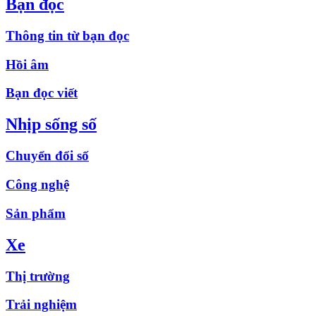
Bạn đọc
Thông tin từ bạn đọc
Hồi âm
Bạn đọc viết
Nhịp sống số
Chuyển đổi số
Công nghệ
Sản phẩm
Xe
Thị trường
Trải nghiệm