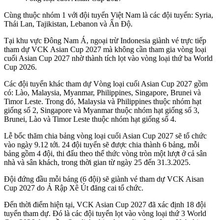
Cùng thuộc nhóm 1 với đội tuyển Việt Nam là các đội tuyển: Syria,
Thái Lan, Tajikistan, Lebanon và Ấn Độ.
Tại khu vực Đông Nam Á, ngoại trừ Indonesia giành vé trực tiếp
tham dự VCK Asian Cup 2027 mà không cần tham gia vòng loại
cuối Asian Cup 2027 nhờ thành tích lọt vào vòng loại thứ ba World
Cup 2026.
Các đội tuyển khác tham dự Vòng loại cuối Asian Cup 2027 gồm
có: Lào, Malaysia, Myanmar, Philippines, Singapore, Brunei và
Timor Leste. Trong đó, Malaysia và Philippines thuộc nhóm hạt
giống số 2, Singapore và Myanmar thuộc nhóm hạt giống số 3,
Brunei, Lào và Timor Leste thuộc nhóm hạt giống số 4.
Lễ bốc thăm chia bảng vòng loại cuối Asian Cup 2027 sẽ tổ chức
vào ngày 9.12 tới. 24 đội tuyển sẽ được chia thành 6 bảng, mỗi
bảng gồm 4 đội, thi đấu theo thể thức vòng tròn một lượt ở cả sân
nhà và sân khách, trong thời gian từ ngày 25 đến 31.3.2025.
Đội đứng đầu mỗi bảng (6 đội) sẽ giành vé tham dự VCK Aisan
Cup 2027 do Ả Rập Xê Út đăng cai tổ chức.
Đến thời điểm hiện tại, VCK Asian Cup 2027 đã xác định 18 đội
tuyển tham dự. Đó là các đội tuyển lọt vào vòng loại thứ 3 World