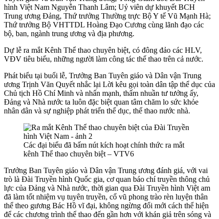
hình Việt Nam Nguyễn Thanh Lâm; Uỷ viên dự khuyết BCH
Trung ương Đảng, Thứ trưởng Thường trực Bộ Y tế Vũ Mạnh Hà;
Thứ trưởng Bộ VHTTDL Hoàng Đạo Cương cùng lãnh đạo các
bộ, ban, ngành trung ương và địa phương.
Dự lễ ra mắt Kênh Thể thao chuyên biệt, có đông đảo các HLV,
VĐV tiêu biểu, những người làm công tác thể thao trên cả nước.
Phát biểu tại buổi lễ, Trưởng Ban Tuyên giáo và Dân vận Trung
ương Trịnh Văn Quyết nhắc lại Lời kêu gọi toàn dân tập thể dục của
Chủ tịch Hồ Chí Minh và nhấn mạnh, thấm nhuần tư tưởng ấy,
Đảng và Nhà nước ta luôn đặc biệt quan tâm chăm lo sức khỏe
nhân dân và sự nghiệp phát triển thể dục, thể thao nước nhà.
Các đại biểu đã bấm nút kích hoạt chính thức ra mắt
kênh Thể thao chuyên biệt – VTV6
Trưởng Ban Tuyên giáo và Dân vận Trung ương đánh giá, với vai
trò là Đài Truyền hình Quốc gia, cơ quan báo chí truyền thông chủ
lực của Đảng và Nhà nước, thời gian qua Đài Truyền hình Việt am
đã làm tốt nhiệm vụ tuyên truyền, cổ vũ phong trào rèn luyện thân
thể theo gương Bác Hồ vĩ đại, không ngừng đổi mới cách thể hiện
để các chương trình thể thao đến gần hơn với khán giả trên sóng và