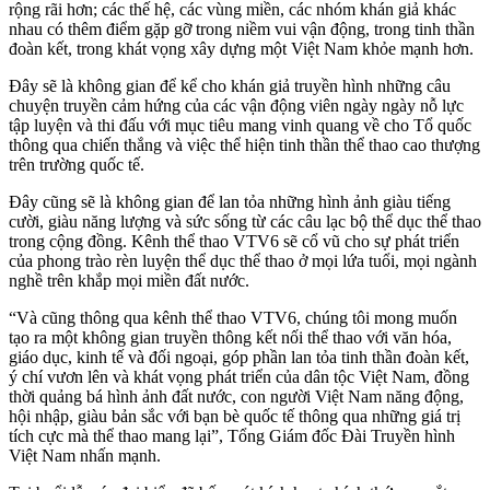
rộng rãi hơn; các thế hệ, các vùng miền, các nhóm khán giả khác
nhau có thêm điểm gặp gỡ trong niềm vui vận động, trong tinh thần
đoàn kết, trong khát vọng xây dựng một Việt Nam khỏe mạnh hơn.
Đây sẽ là không gian để kể cho khán giả truyền hình những câu
chuyện truyền cảm hứng của các vận động viên ngày ngày nỗ lực
tập luyện và thi đấu với mục tiêu mang vinh quang về cho Tổ quốc
thông qua chiến thắng và việc thể hiện tinh thần thể thao cao thượng
trên trường quốc tế.
Đây cũng sẽ là không gian để lan tỏa những hình ảnh giàu tiếng
cười, giàu năng lượng và sức sống từ các câu lạc bộ thể dục thể thao
trong cộng đồng. Kênh thể thao VTV6 sẽ cổ vũ cho sự phát triển
của phong trào rèn luyện thể dục thể thao ở mọi lứa tuổi, mọi ngành
nghề trên khắp mọi miền đất nước.
“Và cũng thông qua kênh thể thao VTV6, chúng tôi mong muốn
tạo ra một không gian truyền thông kết nối thể thao với văn hóa,
giáo dục, kinh tế và đối ngoại, góp phần lan tỏa tinh thần đoàn kết,
ý chí vươn lên và khát vọng phát triển của dân tộc Việt Nam, đồng
thời quảng bá hình ảnh đất nước, con người Việt Nam năng động,
hội nhập, giàu bản sắc với bạn bè quốc tế thông qua những giá trị
tích cực mà thể thao mang lại”, Tổng Giám đốc Đài Truyền hình
Việt Nam nhấn mạnh.