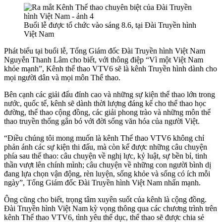
Buổi lễ được tổ chức vào sáng 8.6, tại Đài Truyền hình
Việt Nam
Phát biểu tại buổi lễ, Tổng Giám đốc Đài Truyền hình Việt Nam
Nguyễn Thanh Lâm cho biết, với thông điệp “Vì một Việt Nam
khỏe mạnh”, Kênh thể thao VTV6 sẽ là kênh Truyền hình dành cho
mọi người dân và mọi môn Thể thao.
Bên cạnh các giải đấu đỉnh cao và những sự kiện thể thao lớn trong
nước, quốc tế, kênh sẽ dành thời lượng đáng kể cho thể thao học
đường, thể thao cộng đồng, các giải phong trào và những môn thể
thao truyền thống gắn bó với đời sống văn hóa của người Việt.
“Điều chúng tôi mong muốn là kênh Thể thao VTV6 không chỉ
phản ánh các sự kiện thi đấu, mà còn kể được những câu chuyện
phía sau thể thao: câu chuyện về nghị lực, kỷ luật, sự bền bỉ, tinh
thần vượt lên chính mình; câu chuyện về những con người bình dị
đang lựa chọn vận động, rèn luyện, sống khỏe và sống có ích mỗi
ngày”, Tổng Giám đốc Đài Truyền hình Việt Nam nhấn mạnh.
Ông cũng cho biết, trọng tâm xuyên suốt của kênh là cộng đồng.
Đài Truyền hình Việt Nam kỳ vọng thông qua các chương trình trên
kênh Thể thao VTV6, tình yêu thể dục, thể thao sẽ được chia sẻ