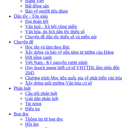
Hàng Việt
Bất động sản
Bảo vệ người tiêu dùng
Dân tộc - Tôn giáo
Đại đoàn kết
Văn hoá - Xã hội vùng miền
Văn hóa, du lịch dân tộc thiểu số
Chuyên đề dân tộc thiểu số và miền núi
Chuyên đề
Học tập và làm theo Bác
Xây dựng và bảo vệ nền tảng tư tưởng của Đảng
Đời sống xanh
Việt Nam - Kỷ nguyên vươn mình
Quy hoạch mạng lưới cơ sở VHTTDL tầm nhìn đến
2045
Chương trình Mục tiêu quốc gia về phát triển văn hóa
Xây dựng môi trường Văn hóa cơ sở
Pháp luật
Cầu nối pháp luật
Giải đáp pháp luật
Tin nóng
Điều tra
Bạn đọc
Thông tin từ bạn đọc
Hồi âm