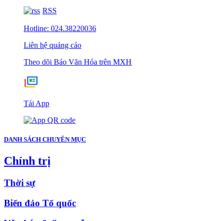
RSS
Hotline: 024.38220036
Liên hệ quảng cáo
Theo dõi Báo Văn Hóa trên MXH
Tải App
DANH SÁCH CHUYÊN MỤC
Chính trị
Thời sự
Biển đảo Tổ quốc