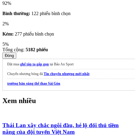
92%
Bình thường:
122 phiếu bình chọn
2%
Kém:
277 phiếu bình chọn
5%
Tổng cộng:
5182
phiếu
Đóng
Đặt mua
ghế tập tạ gấp gọn
tại Bảo An Sport
Chuyển nhượng bóng đá
Tin chuyển nhượng mới nhất
trường bắn súng thể thao Sài Gòn
Xem nhiều
Thái Lan xây chắc ngôi đầu, hé lộ đối thủ tiềm
năng của đội tuyển Việt Nam