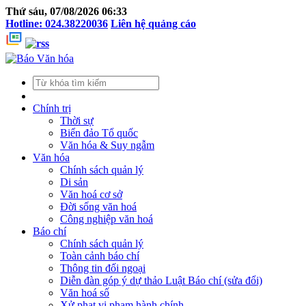
Thứ sáu, 07/08/2026 06:33
Hotline: 024.38220036
Liên hệ quảng cáo
Chính trị
Thời sự
Biển đảo Tổ quốc
Văn hóa & Suy ngẫm
Văn hóa
Chính sách quản lý
Di sản
Văn hoá cơ sở
Đời sống văn hoá
Công nghiệp văn hoá
Báo chí
Chính sách quản lý
Toàn cảnh báo chí
Thông tin đối ngoại
Diễn đàn góp ý dự thảo Luật Báo chí (sửa đổi)
Văn hoá số
Xử phạt vi phạm hành chính