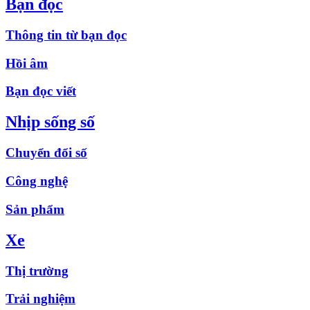
Bạn đọc
Thông tin từ bạn đọc
Hồi âm
Bạn đọc viết
Nhịp sống số
Chuyển đổi số
Công nghệ
Sản phẩm
Xe
Thị trường
Trải nghiệm