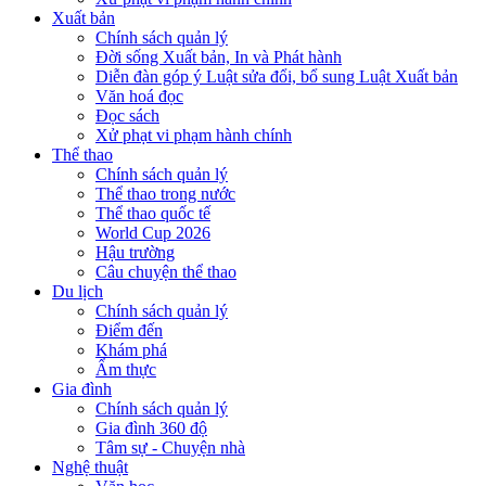
Xuất bản
Chính sách quản lý
Đời sống Xuất bản, In và Phát hành
Diễn đàn góp ý Luật sửa đổi, bổ sung Luật Xuất bản
Văn hoá đọc
Đọc sách
Xử phạt vi phạm hành chính
Thể thao
Chính sách quản lý
Thể thao trong nước
Thể thao quốc tế
World Cup 2026
Hậu trường
Câu chuyện thể thao
Du lịch
Chính sách quản lý
Điểm đến
Khám phá
Ẩm thực
Gia đình
Chính sách quản lý
Gia đình 360 độ
Tâm sự - Chuyện nhà
Nghệ thuật