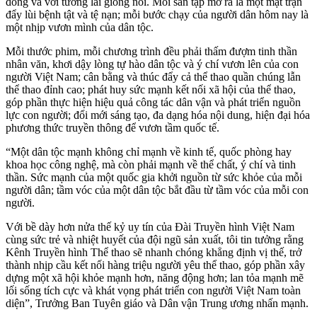
đồng và với tương lai giống nòi. Mỗi sân tập mở ra là một mặt trận
đẩy lùi bệnh tật và tệ nạn; mỗi bước chạy của người dân hôm nay là
một nhịp vươn mình của dân tộc.
Mỗi thước phim, mỗi chương trình đều phải thấm đượm tinh thần
nhân văn, khơi dậy lòng tự hào dân tộc và ý chí vươn lên của con
người Việt Nam; cân bằng và thúc đẩy cả thể thao quần chúng lẫn
thể thao đỉnh cao; phát huy sức mạnh kết nối xã hội của thể thao,
góp phần thực hiện hiệu quả công tác dân vận và phát triển nguồn
lực con người; đổi mới sáng tạo, đa dạng hóa nội dung, hiện đại hóa
phương thức truyền thông để vươn tầm quốc tế.
“Một dân tộc mạnh không chỉ mạnh về kinh tế, quốc phòng hay
khoa học công nghệ, mà còn phải mạnh về thể chất, ý chí và tinh
thần. Sức mạnh của một quốc gia khởi nguồn từ sức khỏe của mỗi
người dân; tầm vóc của một dân tộc bắt đầu từ tầm vóc của mỗi con
người.
Với bề dày hơn nửa thế kỷ uy tín của Đài Truyền hình Việt Nam
cùng sức trẻ và nhiệt huyết của đội ngũ sản xuất, tôi tin tưởng rằng
Kênh Truyền hình Thể thao sẽ nhanh chóng khẳng định vị thế, trở
thành nhịp cầu kết nối hàng triệu người yêu thể thao, góp phần xây
dựng một xã hội khỏe mạnh hơn, năng động hơn; lan tỏa mạnh mẽ
lối sống tích cực và khát vọng phát triển con người Việt Nam toàn
diện”, Trưởng Ban Tuyên giáo và Dân vận Trung ương nhấn mạnh.