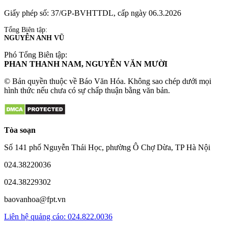
Giấy phép số: 37/GP-BVHTTDL, cấp ngày 06.3.2026
Tổng Biên tập:
NGUYỄN ANH VŨ
Phó Tổng Biên tập:
PHAN THANH NAM, NGUYỄN VĂN MƯỜI
© Bản quyền thuộc về Báo Văn Hóa. Không sao chép dưới mọi
hình thức nếu chưa có sự chấp thuận bằng văn bản.
Tòa soạn
Số 141 phố Nguyễn Thái Học, phường Ô Chợ Dừa, TP Hà Nội
024.38220036
024.38229302
baovanhoa@fpt.vn
Liên hệ quảng cáo: 024.822.0036