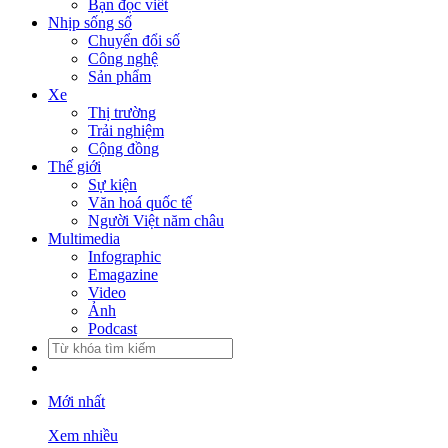
Bạn đọc viết
Nhịp sống số
Chuyển đổi số
Công nghệ
Sản phẩm
Xe
Thị trường
Trải nghiệm
Cộng đồng
Thế giới
Sự kiện
Văn hoá quốc tế
Người Việt năm châu
Multimedia
Infographic
Emagazine
Video
Ảnh
Podcast
Mới nhất
Xem nhiều