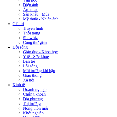
Văn học
Điện ảnh
Âm nhạc
Sân khấu - Múa
Mỹ thuật - Nhiếp ảnh
Giải trí
Truyền hình
Thời trang
Showbiz
Cùng thư giãn
Đời sống
Giáo dục - Khoa học
Y tế - Sức khoẻ
Bạn trẻ
Lối sống
Môi trường khí hậu
Giao thông
Xã hội
Kinh tế
Doanh nghiệp
Chứng khoán
Địa phương
Thị trường
Nông thôn mới
Khởi nghiệp