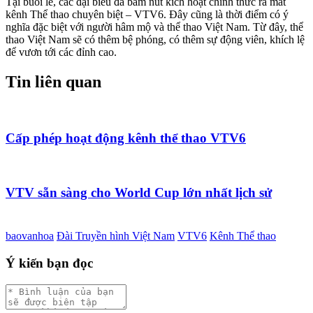
Tại buổi lễ, các đại biểu đã bấm nút kích hoạt chính thức ra mắt
kênh Thể thao chuyên biệt – VTV6. Đây cũng là thời điểm có ý
nghĩa đặc biệt với người hâm mộ và thể thao Việt Nam. Từ đây, thể
thao Việt Nam sẽ có thêm bệ phóng, có thêm sự động viên, khích lệ
để vươn tới các đỉnh cao.
Tin liên quan
Cấp phép hoạt động kênh thể thao VTV6
VTV sẵn sàng cho World Cup lớn nhất lịch sử
baovanhoa
Đài Truyền hình Việt Nam
VTV6
Kênh Thể thao
Ý kiến bạn đọc