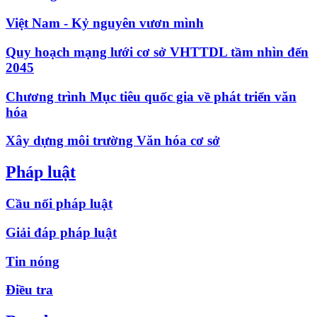
Việt Nam - Kỷ nguyên vươn mình
Quy hoạch mạng lưới cơ sở VHTTDL tầm nhìn đến
2045
Chương trình Mục tiêu quốc gia về phát triển văn
hóa
Xây dựng môi trường Văn hóa cơ sở
Pháp luật
Cầu nối pháp luật
Giải đáp pháp luật
Tin nóng
Điều tra