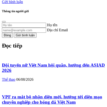
Gửi bình luận
Thông tin người gửi
Họ tên
Địa chỉ Email
Đóng
Gửi bình luận
Đọc tiếp
Đội tuyển nữ Việt Nam hội quân, hướng đến ASIAD
2026
Thể thao
06/08/2026
VPF ra mắt bộ nhận diện mới, hướng tới diện mạo
chuyên nghiệp cho bóng đá Việt Nam