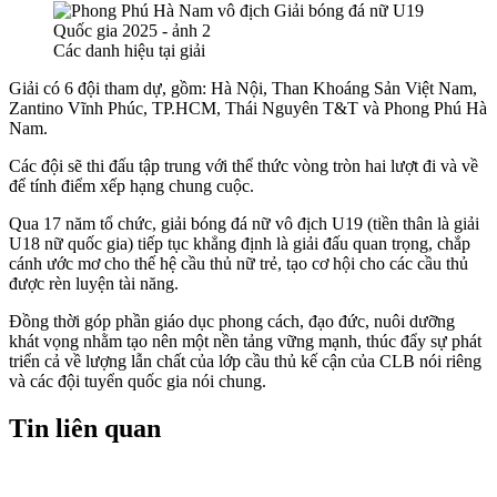
Các danh hiệu tại giải
Giải có 6 đội tham dự, gồm: Hà Nội, Than Khoáng Sản Việt Nam,
Zantino Vĩnh Phúc, TP.HCM, Thái Nguyên T&T và Phong Phú Hà
Nam.
Các đội sẽ thi đấu tập trung với thể thức vòng tròn hai lượt đi và về
để tính điểm xếp hạng chung cuộc.
Qua 17 năm tổ chức, giải bóng đá nữ vô địch U19 (tiền thân là giải
U18 nữ quốc gia) tiếp tục khẳng định là giải đấu quan trọng, chắp
cánh ước mơ cho thế hệ cầu thủ nữ trẻ, tạo cơ hội cho các cầu thủ
được rèn luyện tài năng.
Đồng thời góp phần giáo dục phong cách, đạo đức, nuôi dưỡng
khát vọng nhằm tạo nên một nền tảng vững mạnh, thúc đẩy sự phát
triển cả về lượng lẫn chất của lớp cầu thủ kế cận của CLB nói riêng
và các đội tuyển quốc gia nói chung.
Tin liên quan