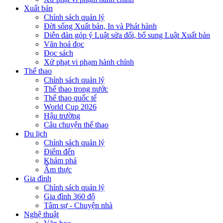
Xuất bản
Chính sách quản lý
Đời sống Xuất bản, In và Phát hành
Diễn đàn góp ý Luật sửa đổi, bổ sung Luật Xuất bản
Văn hoá đọc
Đọc sách
Xử phạt vi phạm hành chính
Thể thao
Chính sách quản lý
Thể thao trong nước
Thể thao quốc tế
World Cup 2026
Hậu trường
Câu chuyện thể thao
Du lịch
Chính sách quản lý
Điểm đến
Khám phá
Ẩm thực
Gia đình
Chính sách quản lý
Gia đình 360 độ
Tâm sự - Chuyện nhà
Nghệ thuật