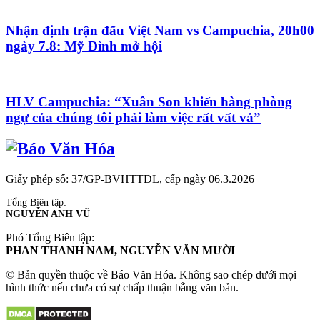
Nhận định trận đấu Việt Nam vs Campuchia, 20h00
ngày 7.8: Mỹ Đình mở hội
HLV Campuchia: “Xuân Son khiến hàng phòng
ngự của chúng tôi phải làm việc rất vất vả”
Giấy phép số: 37/GP-BVHTTDL, cấp ngày 06.3.2026
Tổng Biên tập:
NGUYỄN ANH VŨ
Phó Tổng Biên tập:
PHAN THANH NAM, NGUYỄN VĂN MƯỜI
© Bản quyền thuộc về Báo Văn Hóa. Không sao chép dưới mọi
hình thức nếu chưa có sự chấp thuận bằng văn bản.