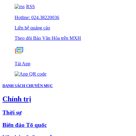
RSS
Hotline: 024.38220036
Liên hệ quảng cáo
Theo dõi Báo Văn Hóa trên MXH
Tải App
DANH SÁCH CHUYÊN MỤC
Chính trị
Thời sự
Biển đảo Tổ quốc