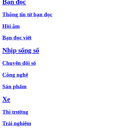
Bạn đọc
Thông tin từ bạn đọc
Hồi âm
Bạn đọc viết
Nhịp sống số
Chuyển đổi số
Công nghệ
Sản phẩm
Xe
Thị trường
Trải nghiệm