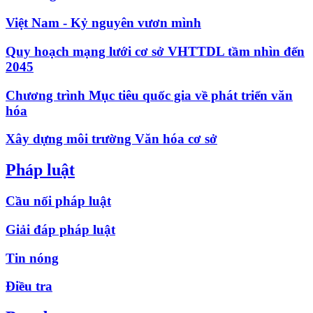
Việt Nam - Kỷ nguyên vươn mình
Quy hoạch mạng lưới cơ sở VHTTDL tầm nhìn đến
2045
Chương trình Mục tiêu quốc gia về phát triển văn
hóa
Xây dựng môi trường Văn hóa cơ sở
Pháp luật
Cầu nối pháp luật
Giải đáp pháp luật
Tin nóng
Điều tra