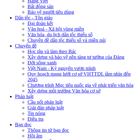
Hàng Việt
Bất động sản
Bảo vệ người tiêu dùng
Dân tộc - Tôn giáo
Đại đoàn kết
Văn hoá - Xã hội vùng miền
Văn hóa, du lịch dân tộc thiểu số
Chuyên đề dân tộc thiểu số và miền núi
Chuyên đề
Học tập và làm theo Bác
Xây dựng và bảo vệ nền tảng tư tưởng của Đảng
Đời sống xanh
Việt Nam - Kỷ nguyên vươn mình
Quy hoạch mạng lưới cơ sở VHTTDL tầm nhìn đến
2045
Chương trình Mục tiêu quốc gia về phát triển văn hóa
Xây dựng môi trường Văn hóa cơ sở
Pháp luật
Cầu nối pháp luật
Giải đáp pháp luật
Tin nóng
Điều tra
Bạn đọc
Thông tin từ bạn đọc
Hồi âm