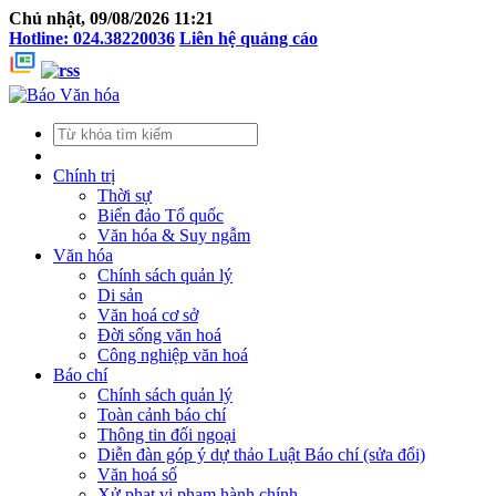
Chủ nhật, 09/08/2026 11:21
Hotline: 024.38220036
Liên hệ quảng cáo
Chính trị
Thời sự
Biển đảo Tổ quốc
Văn hóa & Suy ngẫm
Văn hóa
Chính sách quản lý
Di sản
Văn hoá cơ sở
Đời sống văn hoá
Công nghiệp văn hoá
Báo chí
Chính sách quản lý
Toàn cảnh báo chí
Thông tin đối ngoại
Diễn đàn góp ý dự thảo Luật Báo chí (sửa đổi)
Văn hoá số
Xử phạt vi phạm hành chính