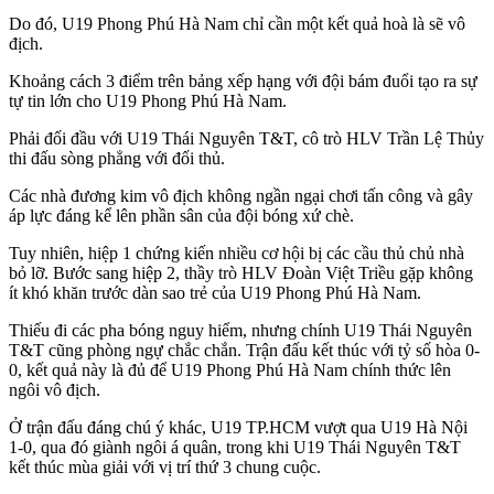
Do đó, U19 Phong Phú Hà Nam chỉ cần một kết quả hoà là sẽ vô
địch.
Khoảng cách 3 điểm trên bảng xếp hạng với đội bám đuổi tạo ra sự
tự tin lớn cho U19 Phong Phú Hà Nam.
Phải đối đầu với U19 Thái Nguyên T&T, cô trò HLV Trần Lệ Thủy
thi đấu sòng phẳng với đối thủ.
Các nhà đương kim vô địch không ngần ngại chơi tấn công và gây
áp lực đáng kể lên phần sân của đội bóng xứ chè.
Tuy nhiên, hiệp 1 chứng kiến nhiều cơ hội bị các cầu thủ chủ nhà
bỏ lỡ. Bước sang hiệp 2, thầy trò HLV Đoàn Việt Triều gặp không
ít khó khăn trước dàn sao trẻ của U19 Phong Phú Hà Nam.
Thiếu đi các pha bóng nguy hiểm, nhưng chính U19 Thái Nguyên
T&T cũng phòng ngự chắc chắn. Trận đấu kết thúc với tỷ số hòa 0-
0, kết quả này là đủ để U19 Phong Phú Hà Nam chính thức lên
ngôi vô địch.
Ở trận đấu đáng chú ý khác, U19 TP.HCM vượt qua U19 Hà Nội
1-0, qua đó giành ngôi á quân, trong khi U19 Thái Nguyên T&T
kết thúc mùa giải với vị trí thứ 3 chung cuộc.