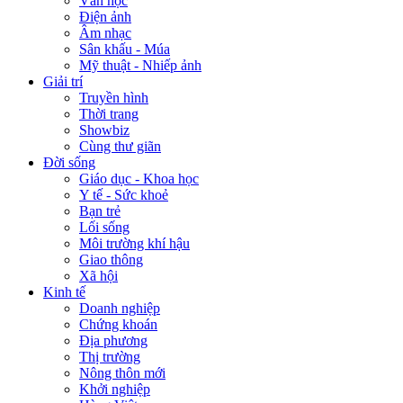
Văn học
Điện ảnh
Âm nhạc
Sân khấu - Múa
Mỹ thuật - Nhiếp ảnh
Giải trí
Truyền hình
Thời trang
Showbiz
Cùng thư giãn
Đời sống
Giáo dục - Khoa học
Y tế - Sức khoẻ
Bạn trẻ
Lối sống
Môi trường khí hậu
Giao thông
Xã hội
Kinh tế
Doanh nghiệp
Chứng khoán
Địa phương
Thị trường
Nông thôn mới
Khởi nghiệp