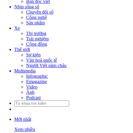
Bạn đọc viết
Nhịp sống số
Chuyển đổi số
Công nghệ
Sản phẩm
Xe
Thị trường
Trải nghiệm
Cộng đồng
Thế giới
Sự kiện
Văn hoá quốc tế
Người Việt năm châu
Multimedia
Infographic
Emagazine
Video
Ảnh
Podcast
Mới nhất
Xem nhiều