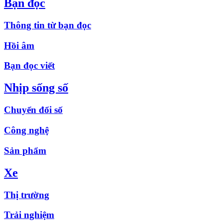
Bạn đọc
Thông tin từ bạn đọc
Hồi âm
Bạn đọc viết
Nhịp sống số
Chuyển đổi số
Công nghệ
Sản phẩm
Xe
Thị trường
Trải nghiệm