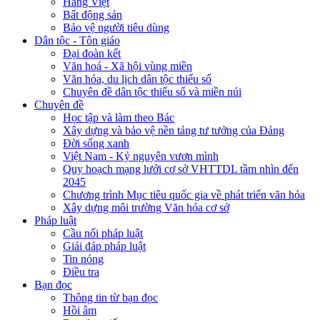
Hàng Việt
Bất động sản
Bảo vệ người tiêu dùng
Dân tộc - Tôn giáo
Đại đoàn kết
Văn hoá - Xã hội vùng miền
Văn hóa, du lịch dân tộc thiểu số
Chuyên đề dân tộc thiểu số và miền núi
Chuyên đề
Học tập và làm theo Bác
Xây dựng và bảo vệ nền tảng tư tưởng của Đảng
Đời sống xanh
Việt Nam - Kỷ nguyên vươn mình
Quy hoạch mạng lưới cơ sở VHTTDL tầm nhìn đến
2045
Chương trình Mục tiêu quốc gia về phát triển văn hóa
Xây dựng môi trường Văn hóa cơ sở
Pháp luật
Cầu nối pháp luật
Giải đáp pháp luật
Tin nóng
Điều tra
Bạn đọc
Thông tin từ bạn đọc
Hồi âm