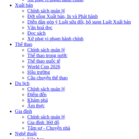
Xuất bản
Chính sách quản lý
Đời sống Xuất bản, In và Phát hành
Diễn đàn góp ý Luật sửa đổi, bổ sung Luật Xuất bản
Văn hoá đọc
Đọc sách
Xử phạt vi phạm hành chính
Thể thao
Chính sách quản lý
Thể thao trong nước
Thể thao quốc tế
World Cup 2026
Hậu trường
Câu chuyện thể thao
Du lịch
Chính sách quản lý
Điểm đến
Khám phá
Ẩm thực
Gia đình
Chính sách quản lý
Gia đình 360 độ
Tâm sự - Chuyện nhà
Nghệ thuật