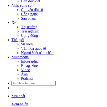
Bạn đọc viết
Nhịp sống số
Chuyển đổi số
Công nghệ
Sản phẩm
Xe
Thị trường
Trải nghiệm
Cộng đồng
Thế giới
Sự kiện
Văn hoá quốc tế
Người Việt năm châu
Multimedia
Infographic
Emagazine
Video
Ảnh
Podcast
Mới nhất
Xem nhiều