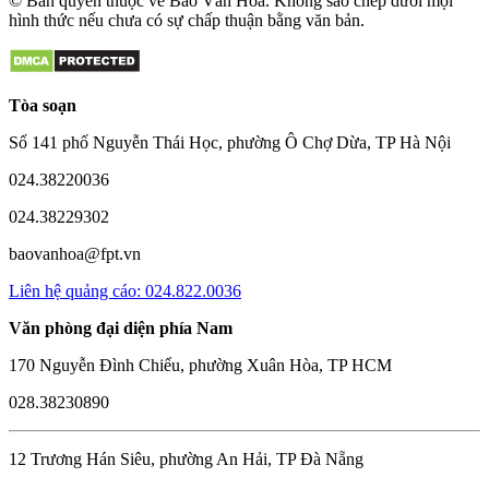
© Bản quyền thuộc về Báo Văn Hóa. Không sao chép dưới mọi
hình thức nếu chưa có sự chấp thuận bằng văn bản.
Tòa soạn
Số 141 phố Nguyễn Thái Học, phường Ô Chợ Dừa, TP Hà Nội
024.38220036
024.38229302
baovanhoa@fpt.vn
Liên hệ quảng cáo: 024.822.0036
Văn phòng đại diện phía Nam
170 Nguyễn Đình Chiểu, phường Xuân Hòa, TP HCM
028.38230890
12 Trương Hán Siêu, phường An Hải, TP Đà Nẵng