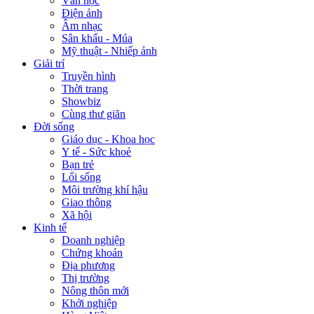
Văn học
Điện ảnh
Âm nhạc
Sân khấu - Múa
Mỹ thuật - Nhiếp ảnh
Giải trí
Truyền hình
Thời trang
Showbiz
Cùng thư giãn
Đời sống
Giáo dục - Khoa học
Y tế - Sức khoẻ
Bạn trẻ
Lối sống
Môi trường khí hậu
Giao thông
Xã hội
Kinh tế
Doanh nghiệp
Chứng khoán
Địa phương
Thị trường
Nông thôn mới
Khởi nghiệp