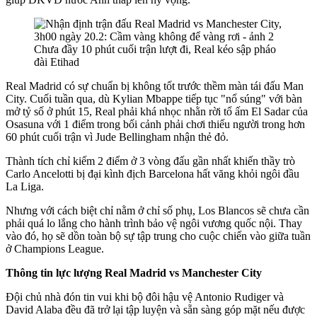
Chưa đầy 10 phút cuối trận lượt đi, Real kéo sập pháo
đài Etihad
Real Madrid có sự chuẩn bị không tốt trước thềm màn tái đấu Man
City. Cuối tuần qua, dù Kylian Mbappe tiếp tục "nổ súng" với bàn
mở tỷ số ở phút 15, Real phải khá nhọc nhằn rời tổ ấm El Sadar của
Osasuna với 1 điểm trong bối cảnh phải chơi thiếu người trong hơn
60 phút cuối trận vì Jude Bellingham nhận thẻ đỏ.
Thành tích chỉ kiếm 2 điểm ở 3 vòng đấu gần nhất khiến thầy trò
Carlo Ancelotti bị đại kình địch Barcelona hất văng khỏi ngôi đầu
La Liga.
Nhưng với cách biệt chỉ nằm ở chỉ số phụ, Los Blancos sẽ chưa cần
phải quá lo lắng cho hành trình bảo vệ ngôi vương quốc nội. Thay
vào đó, họ sẽ dồn toàn bộ sự tập trung cho cuộc chiến vào giữa tuần
ở Champions League.
Thông tin lực lượng Real Madrid vs Manchester City
Đội chủ nhà đón tin vui khi bộ đôi hậu vệ Antonio Rudiger và
David Alaba đều đã trở lại tập luyện và sẵn sàng góp mặt nếu được