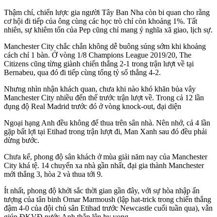
Thậm chí, chiến lược gia người Tây Ban Nha còn bi quan cho rằng
cơ hội đi tiếp của ông cùng các học trò chỉ còn khoảng 1%. Tất
nhiên, sự khiêm tốn của Pep cũng chỉ mang ý nghĩa xã giao, lịch sự.
Manchester City chắc chắn không dễ buông súng sớm khi khoảng
cách chỉ 1 bàn.
Ở vòng 1/8 Champions League 2019/20, The
Citizens cũng từng giành chiến thắng 2-1 trong trận lượt về tại
Bernabeu, qua đó đi tiếp cùng tổng tỷ số thắng 4-2.
Nhưng nhìn nhận khách quan, chưa khi nào khó khăn bủa vây
Manchester City nhiều đến thế trước trận lượt về. Trong cả 12 lần
đụng độ Real Madrid trước đó ở vòng knock-out, đại diện
Ngoại hạng Anh đều không để thua trên sân nhà. Nên nhớ, cả 4 lần
gặp bất lợi tại Etihad trong trận lượt đi, Man Xanh sau đó đều phải
dừng bước.
Chưa kể, phong độ sân khách ở mùa giải năm nay của Manchester
City khá tệ. 14 chuyến xa nhà gần nhất, đại gia thành Manchester
mới thắng 3, hòa 2 và thua tới 9.
Ít nhất, phong độ khởi sắc thời gian gần đây, với sự hòa nhập ấn
tượng của tân binh Omar Marmoush (lập hat-trick trong chiến thắng
đậm 4-0 của đội chủ sân Etihad trước Newcastle cuối tuần qua), vẫn
giúp ĐKVĐ nước Anh thắp lên hy vọng.