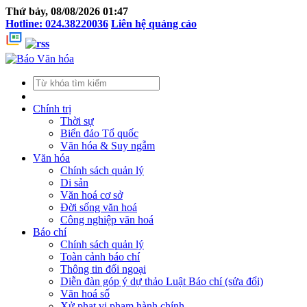
Thứ bảy, 08/08/2026 01:47
Hotline: 024.38220036
Liên hệ quảng cáo
Chính trị
Thời sự
Biển đảo Tổ quốc
Văn hóa & Suy ngẫm
Văn hóa
Chính sách quản lý
Di sản
Văn hoá cơ sở
Đời sống văn hoá
Công nghiệp văn hoá
Báo chí
Chính sách quản lý
Toàn cảnh báo chí
Thông tin đối ngoại
Diễn đàn góp ý dự thảo Luật Báo chí (sửa đổi)
Văn hoá số
Xử phạt vi phạm hành chính