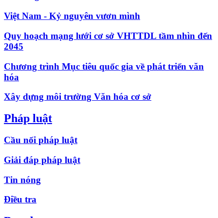
Việt Nam - Kỷ nguyên vươn mình
Quy hoạch mạng lưới cơ sở VHTTDL tầm nhìn đến
2045
Chương trình Mục tiêu quốc gia về phát triển văn
hóa
Xây dựng môi trường Văn hóa cơ sở
Pháp luật
Cầu nối pháp luật
Giải đáp pháp luật
Tin nóng
Điều tra