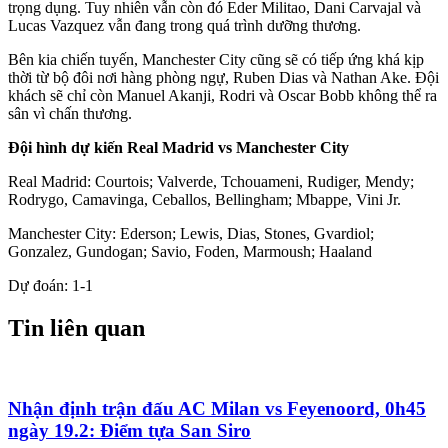
trọng dụng. Tuy nhiên vẫn còn đó Eder Militao, Dani Carvajal và
Lucas Vazquez vẫn đang trong quá trình dưỡng thương.
Bên kia chiến tuyến, Manchester City cũng sẽ có tiếp ứng khá kịp
thời từ bộ đôi nơi hàng phòng ngự, Ruben Dias và Nathan Ake. Đội
khách sẽ chỉ còn Manuel Akanji, Rodri và Oscar Bobb không thể ra
sân vì chấn thương.
Đội hình dự kiến Real Madrid vs Manchester City
Real Madrid: Courtois; Valverde, Tchouameni, Rudiger, Mendy;
Rodrygo, Camavinga, Ceballos, Bellingham; Mbappe, Vini Jr.
Manchester City: Ederson; Lewis, Dias, Stones, Gvardiol;
Gonzalez, Gundogan; Savio, Foden, Marmoush; Haaland
Dự đoán: 1-1
Tin liên quan
Nhận định trận đấu AC Milan vs Feyenoord, 0h45
ngày 19.2: Điểm tựa San Siro