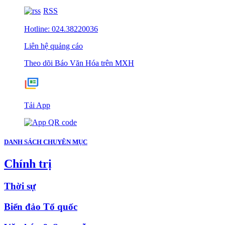
RSS
Hotline: 024.38220036
Liên hệ quảng cáo
Theo dõi Báo Văn Hóa trên MXH
Tải App
DANH SÁCH CHUYÊN MỤC
Chính trị
Thời sự
Biển đảo Tổ quốc