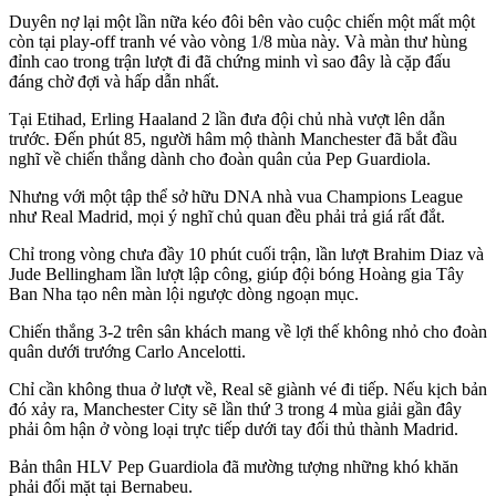
Duyên nợ lại một lần nữa kéo đôi bên vào cuộc chiến một mất một
còn tại play-off tranh vé vào vòng 1/8 mùa này. Và màn thư hùng
đỉnh cao trong trận lượt đi đã chứng minh vì sao đây là cặp đấu
đáng chờ đợi và hấp dẫn nhất.
Tại Etihad, Erling Haaland 2 lần đưa đội chủ nhà vượt lên dẫn
trước. Đến phút 85, người hâm mộ thành Manchester đã bắt đầu
nghĩ về chiến thắng dành cho đoàn quân của Pep Guardiola.
Nhưng với một tập thể sở hữu DNA nhà vua Champions League
như Real Madrid, mọi ý nghĩ chủ quan đều phải trả giá rất đắt.
Chỉ trong vòng chưa đầy 10 phút cuối trận, lần lượt Brahim Diaz và
Jude Bellingham lần lượt lập công, giúp đội bóng Hoàng gia Tây
Ban Nha tạo nên màn lội ngược dòng ngoạn mục.
Chiến thắng 3-2 trên sân khách mang về lợi thế không nhỏ cho đoàn
quân dưới trướng Carlo Ancelotti.
Chỉ cần không thua ở lượt về, Real sẽ giành vé đi tiếp. Nếu kịch bản
đó xảy ra, Manchester City sẽ lần thứ 3 trong 4 mùa giải gần đây
phải ôm hận ở vòng loại trực tiếp dưới tay đối thủ thành Madrid.
Bản thân HLV Pep Guardiola đã mường tượng những khó khăn
phải đối mặt tại Bernabeu.