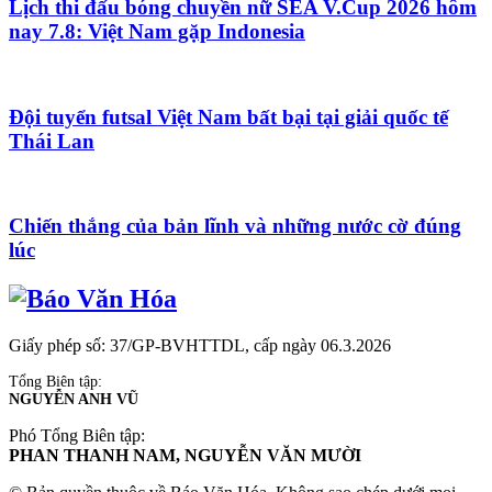
Lịch thi đấu bóng chuyền nữ SEA V.Cup 2026 hôm
nay 7.8: Việt Nam gặp Indonesia
Đội tuyển futsal Việt Nam bất bại tại giải quốc tế
Thái Lan
Chiến thắng của bản lĩnh và những nước cờ đúng
lúc
Giấy phép số: 37/GP-BVHTTDL, cấp ngày 06.3.2026
Tổng Biên tập:
NGUYỄN ANH VŨ
Phó Tổng Biên tập:
PHAN THANH NAM, NGUYỄN VĂN MƯỜI