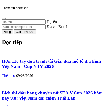
Thông tin người gửi
Họ tên
Địa chỉ Email
Đóng
Gửi bình luận
Đọc tiếp
Hơn 110 tay đua tranh tài Giải đua mô tô địa hình
Việt Nam - Cúp VTV 2026
Thể thao
09/08/2026
Lịch thi đấu bóng chuyền nữ SEA V.Cup 2026 hôm
nay 9.8: Việt Nam đại chiến Thái Lan