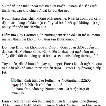
Vị thế và tinh thần thoải mái hiện tại khiến Fulham sẵn sàng trở
thành vật cản khó chịu với bất kỳ đối thủ nào.
Nottingham chắc chắn không phải ngoại lệ. Nhất là trong bối cảnh
đội khách đang có dấu hiệu chững lại bởi 2 kết quả không thật sự
như ý trên sân khách vừa qua.
Điểm tựa City Ground giúp Nottingham đánh đấu sự trở lại mạnh
mẽ sau thảm bại khó tin 0-5 trên sân Bournemouth.
Đón tiếp Brighton không dễ chơi song đoàn quân dưới quyền chỉ
đạo của HLV Nuno Santo vẫn khiến tất thảy bất ngờ bằng màn
"hủy diệt" đối thủ bằng tỷ số hơn cả set tennis thông thường, 7-0.
Tuy nhiên, dù có hơn 10 ngày nghỉ ngơi, Forest lại bất ngờ trải qua
trận đấu rất khó khăn trước "chiếu dưới" Exeter City ở vòng 4 cúp
FA.
Fulham từng đánh bại Nottingham 1-0 ở trận lượt đi
mùa này
Làm khách trên sân đối thủ đang thi đấu tại League One (tương
đương hạng 3 Anh), Nottingham phải nhờ đến loạt luân lưu cân não