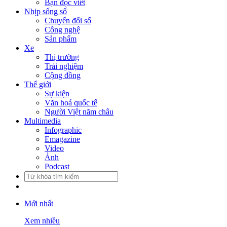
Bạn đọc viết
Nhịp sống số
Chuyển đổi số
Công nghệ
Sản phẩm
Xe
Thị trường
Trải nghiệm
Cộng đồng
Thế giới
Sự kiện
Văn hoá quốc tế
Người Việt năm châu
Multimedia
Infographic
Emagazine
Video
Ảnh
Podcast
Mới nhất
Xem nhiều