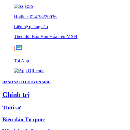
RSS
Hotline: 024.38220036
Liên hệ quảng cáo
Theo dõi Báo Văn Hóa trên MXH
Tải App
DANH SÁCH CHUYÊN MỤC
Chính trị
Thời sự
Biển đảo Tổ quốc