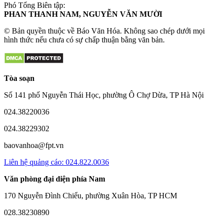
Phó Tổng Biên tập:
PHAN THANH NAM, NGUYỄN VĂN MƯỜI
© Bản quyền thuộc về Báo Văn Hóa. Không sao chép dưới mọi
hình thức nếu chưa có sự chấp thuận bằng văn bản.
Tòa soạn
Số 141 phố Nguyễn Thái Học, phường Ô Chợ Dừa, TP Hà Nội
024.38220036
024.38229302
baovanhoa@fpt.vn
Liên hệ quảng cáo: 024.822.0036
Văn phòng đại diện phía Nam
170 Nguyễn Đình Chiểu, phường Xuân Hòa, TP HCM
028.38230890