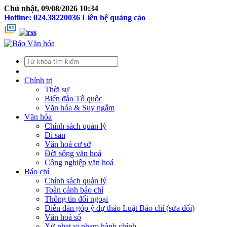
Chủ nhật, 09/08/2026 10:34
Hotline: 024.38220036
Liên hệ quảng cáo
Chính trị
Thời sự
Biển đảo Tổ quốc
Văn hóa & Suy ngẫm
Văn hóa
Chính sách quản lý
Di sản
Văn hoá cơ sở
Đời sống văn hoá
Công nghiệp văn hoá
Báo chí
Chính sách quản lý
Toàn cảnh báo chí
Thông tin đối ngoại
Diễn đàn góp ý dự thảo Luật Báo chí (sửa đổi)
Văn hoá số
Xử phạt vi phạm hành chính