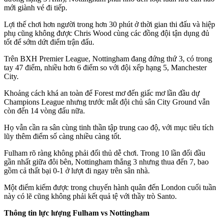
mới giành vé đi tiếp.
Lợi thế chơi hơn người trong hơn 30 phút ở thời gian thi đấu và hiệp
phụ cũng không được Chris Wood cùng các đồng đội tận dụng đủ
tốt để sớm dứt điểm trận đấu.
Trên BXH Premier League, Nottingham đang đứng thứ 3, có trong
tay 47 điểm, nhiều hơn 6 điểm so với đội xếp hạng 5, Manchester
City.
Khoảng cách khá an toàn để Forest mơ đến giấc mơ lần đầu dự
Champions League nhưng trước mắt đội chủ sân City Ground vẫn
còn đến 14 vòng đấu nữa.
Họ vẫn cần ra sân cùng tinh thần tập trung cao độ, với mục tiêu tích
lũy thêm điểm số càng nhiều càng tốt.
Fulham rõ ràng không phải đối thủ dễ chơi. Trong 10 lần đối đầu
gần nhất giữa đôi bên, Nottingham thắng 3 nhưng thua đến 7, bao
gồm cả thất bại 0-1 ở lượt đi ngay trên sân nhà.
Một điểm kiếm được trong chuyến hành quân đến London cuối tuần
này có lẽ cũng không phải kết quả tệ với thầy trò Santo.
Thông tin lực lượng Fulham vs Nottingham