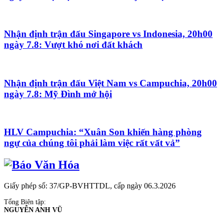
Nhận định trận đấu Singapore vs Indonesia, 20h00
ngày 7.8: Vượt khó nơi đất khách
Nhận định trận đấu Việt Nam vs Campuchia, 20h00
ngày 7.8: Mỹ Đình mở hội
HLV Campuchia: “Xuân Son khiến hàng phòng
ngự của chúng tôi phải làm việc rất vất vả”
Giấy phép số: 37/GP-BVHTTDL, cấp ngày 06.3.2026
Tổng Biên tập:
NGUYỄN ANH VŨ