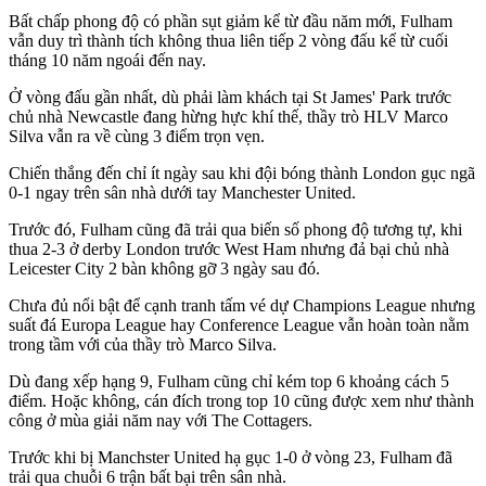
Bất chấp phong độ có phần sụt giảm kể từ đầu năm mới, Fulham
vẫn duy trì thành tích không thua liên tiếp 2 vòng đấu kể từ cuối
tháng 10 năm ngoái đến nay.
Ở vòng đấu gần nhất, dù phải làm khách tại St James' Park trước
chủ nhà Newcastle đang hừng hực khí thế, thầy trò HLV Marco
Silva vẫn ra về cùng 3 điểm trọn vẹn.
Chiến thắng đến chỉ ít ngày sau khi đội bóng thành London gục ngã
0-1 ngay trên sân nhà dưới tay Manchester United.
Trước đó, Fulham cũng đã trải qua biến số phong độ tương tự, khi
thua 2-3 ở derby London trước West Ham nhưng đả bại chủ nhà
Leicester City 2 bàn không gỡ 3 ngày sau đó.
Chưa đủ nổi bật để cạnh tranh tấm vé dự Champions League nhưng
suất đá Europa League hay Conference League vẫn hoàn toàn nằm
trong tầm với của thầy trò Marco Silva.
Dù đang xếp hạng 9, Fulham cũng chỉ kém top 6 khoảng cách 5
điểm. Hoặc không, cán đích trong top 10 cũng được xem như thành
công ở mùa giải năm nay với The Cottagers.
Trước khi bị Manchster United hạ gục 1-0 ở vòng 23, Fulham đã
trải qua chuỗi 6 trận bất bại trên sân nhà.