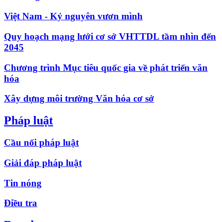
Việt Nam - Kỷ nguyên vươn mình
Quy hoạch mạng lưới cơ sở VHTTDL tầm nhìn đến
2045
Chương trình Mục tiêu quốc gia về phát triển văn
hóa
Xây dựng môi trường Văn hóa cơ sở
Pháp luật
Cầu nối pháp luật
Giải đáp pháp luật
Tin nóng
Điều tra