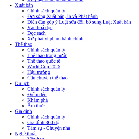
Xuất bản
Chính sách quản lý
Đời sống Xuất bản, In và Phát hành
Diễn đàn góp ý Luật sửa đổi, bổ sung Luật Xuất bản
Văn hoá đọc
Đọc sách
Xử phạt vi phạm hành chính
Thể thao
Chính sách quản lý
Thể thao trong nước
Thể thao quốc tế
World Cup 2026
Hậu trường
Câu chuyện thể thao
Du lịch
Chính sách quản lý
Điểm đến
Khám phá
Ẩm thực
Gia đình
Chính sách quản lý
Gia đình 360 độ
Tâm sự - Chuyện nhà
Nghệ thuật