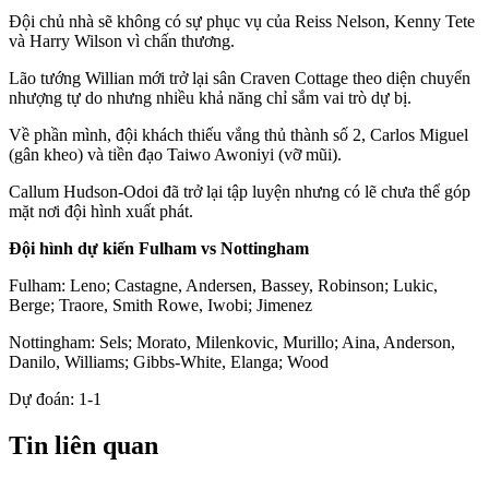
Đội chủ nhà sẽ không có sự phục vụ của Reiss Nelson, Kenny Tete
và Harry Wilson vì chấn thương.
Lão tướng Willian mới trở lại sân Craven Cottage theo diện chuyển
nhượng tự do nhưng nhiều khả năng chỉ sắm vai trò dự bị.
Về phần mình, đội khách thiếu vắng thủ thành số 2, Carlos Miguel
(gân kheo) và tiền đạo Taiwo Awoniyi (vỡ mũi).
Callum Hudson-Odoi đã trở lại tập luyện nhưng có lẽ chưa thể góp
mặt nơi đội hình xuất phát.
Đội hình dự kiến Fulham vs Nottingham
Fulham: Leno; Castagne, Andersen, Bassey, Robinson; Lukic,
Berge; Traore, Smith Rowe, Iwobi; Jimenez
Nottingham: Sels; Morato, Milenkovic, Murillo; Aina, Anderson,
Danilo, Williams; Gibbs-White, Elanga; Wood
Dự đoán: 1-1
Tin liên quan