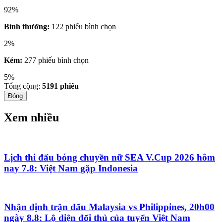
92%
Bình thường:
122 phiếu bình chọn
2%
Kém:
277 phiếu bình chọn
5%
Tổng cộng:
5191
phiếu
Đóng
Xem nhiều
Lịch thi đấu bóng chuyền nữ SEA V.Cup 2026 hôm
nay 7.8: Việt Nam gặp Indonesia
Nhận định trận đấu Malaysia vs Philippines, 20h00
ngày 8.8: Lộ diện đối thủ của tuyển Việt Nam