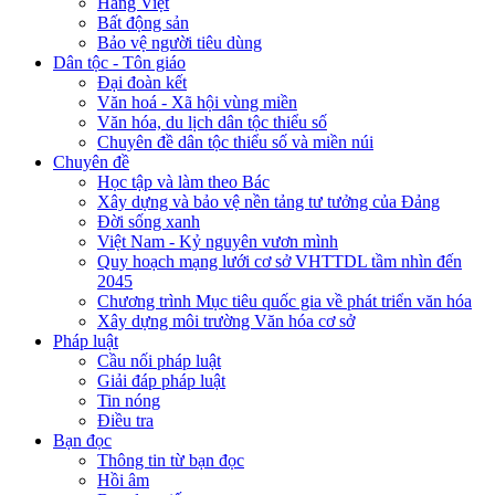
Hàng Việt
Bất động sản
Bảo vệ người tiêu dùng
Dân tộc - Tôn giáo
Đại đoàn kết
Văn hoá - Xã hội vùng miền
Văn hóa, du lịch dân tộc thiểu số
Chuyên đề dân tộc thiểu số và miền núi
Chuyên đề
Học tập và làm theo Bác
Xây dựng và bảo vệ nền tảng tư tưởng của Đảng
Đời sống xanh
Việt Nam - Kỷ nguyên vươn mình
Quy hoạch mạng lưới cơ sở VHTTDL tầm nhìn đến
2045
Chương trình Mục tiêu quốc gia về phát triển văn hóa
Xây dựng môi trường Văn hóa cơ sở
Pháp luật
Cầu nối pháp luật
Giải đáp pháp luật
Tin nóng
Điều tra
Bạn đọc
Thông tin từ bạn đọc
Hồi âm