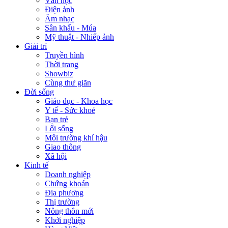
Văn học
Điện ảnh
Âm nhạc
Sân khấu - Múa
Mỹ thuật - Nhiếp ảnh
Giải trí
Truyền hình
Thời trang
Showbiz
Cùng thư giãn
Đời sống
Giáo dục - Khoa học
Y tế - Sức khoẻ
Bạn trẻ
Lối sống
Môi trường khí hậu
Giao thông
Xã hội
Kinh tế
Doanh nghiệp
Chứng khoán
Địa phương
Thị trường
Nông thôn mới
Khởi nghiệp