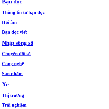
Bạn đọc
Thông tin từ bạn đọc
Hồi âm
Bạn đọc viết
Nhịp sống số
Chuyển đổi số
Công nghệ
Sản phẩm
Xe
Thị trường
Trải nghiệm