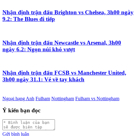
Nhận định trận đấu Brighton vs Chelsea, 3h00 ngày
9.2: The Blues đi tiếp
Nhận định trận đấu Newcastle vs Arsenal, 3h00
ngày 6.2: Ngọn núi khó vượt
Nhận định trận đấu FCSB vs Manchester United,
3h00 ngày 31.1: Vé về tay khách
Ngoại hạng Anh
Fulham
Nottingham
Fulham vs Nottingham
Ý kiến bạn đọc
Gửi bình luận