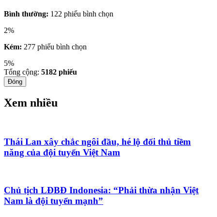
Bình thường:
122 phiếu bình chọn
2%
Kém:
277 phiếu bình chọn
5%
Tổng cộng:
5182
phiếu
Đóng
Xem nhiều
Thái Lan xây chắc ngôi đầu, hé lộ đối thủ tiềm
năng của đội tuyển Việt Nam
Chủ tịch LĐBĐ Indonesia: “Phải thừa nhận Việt
Nam là đội tuyển mạnh”