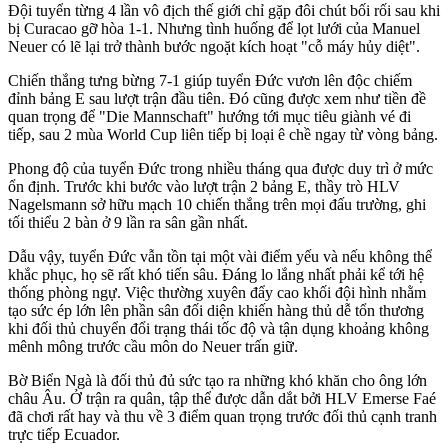
Đội tuyển từng 4 lần vô địch thế giới chỉ gặp đôi chút bối rối sau khi
bị Curacao gỡ hòa 1-1. Nhưng tình huống để lọt lưới của Manuel
Neuer có lẽ lại trở thành bước ngoặt kích hoạt "cỗ máy hủy diệt".
Chiến thắng tưng bừng 7-1 giúp tuyển Đức vươn lên độc chiếm
đỉnh bảng E sau lượt trận đầu tiên. Đó cũng được xem như tiền đề
quan trọng để "Die Mannschaft" hướng tới mục tiêu giành vé đi
tiếp, sau 2 mùa World Cup liên tiếp bị loại ê chề ngay từ vòng bảng.
Phong độ của tuyển Đức trong nhiều tháng qua được duy trì ở mức
ổn định. Trước khi bước vào lượt trận 2 bảng E, thầy trò HLV
Nagelsmann sở hữu mạch 10 chiến thắng trên mọi đấu trường, ghi
tối thiểu 2 bàn ở 9 lần ra sân gần nhất.
Dẫu vậy, tuyển Đức vẫn tồn tại một vài điểm yếu và nếu không thể
khắc phục, họ sẽ rất khó tiến sâu. Đáng lo lắng nhất phải kể tới hệ
thống phòng ngự. Việc thường xuyên đẩy cao khối đội hình nhằm
tạo sức ép lớn lên phần sân đối diện khiến hàng thủ dễ tổn thương
khi đối thủ chuyển đổi trạng thái tốc độ và tận dụng khoảng không
mênh mông trước cầu môn do Neuer trấn giữ.
Bờ Biển Ngà là đối thủ đủ sức tạo ra những khó khăn cho ông lớn
châu Âu. Ở trận ra quân, tập thể được dẫn dắt bởi HLV Emerse Faé
đã chơi rất hay và thu về 3 điểm quan trọng trước đối thủ cạnh tranh
trực tiếp Ecuador.