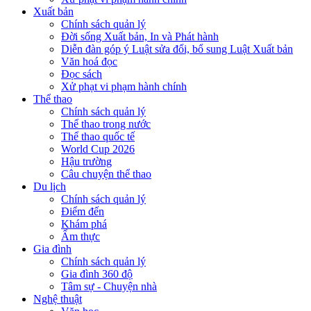
Xuất bản
Chính sách quản lý
Đời sống Xuất bản, In và Phát hành
Diễn đàn góp ý Luật sửa đổi, bổ sung Luật Xuất bản
Văn hoá đọc
Đọc sách
Xử phạt vi phạm hành chính
Thể thao
Chính sách quản lý
Thể thao trong nước
Thể thao quốc tế
World Cup 2026
Hậu trường
Câu chuyện thể thao
Du lịch
Chính sách quản lý
Điểm đến
Khám phá
Ẩm thực
Gia đình
Chính sách quản lý
Gia đình 360 độ
Tâm sự - Chuyện nhà
Nghệ thuật