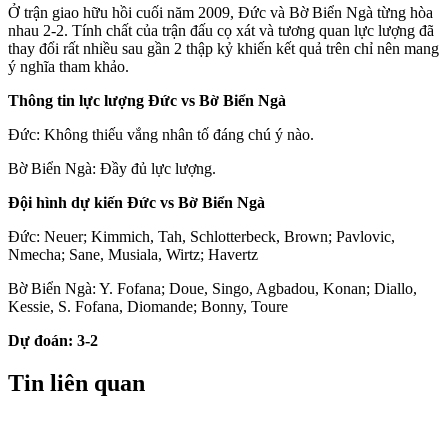
Ở trận giao hữu hồi cuối năm 2009, Đức và Bờ Biển Ngà từng hòa
nhau 2-2. Tính chất của trận đấu cọ xát và tương quan lực lượng đã
thay đổi rất nhiều sau gần 2 thập kỷ khiến kết quả trên chỉ nên mang
ý nghĩa tham khảo.
Thông tin lực lượng Đức vs Bờ Biển Ngà
Đức: Không thiếu vắng nhân tố đáng chú ý nào.
Bờ Biển Ngà: Đầy đủ lực lượng.
Đội hình dự kiến Đức vs Bờ Biển Ngà
Đức: Neuer; Kimmich, Tah, Schlotterbeck, Brown; Pavlovic,
Nmecha; Sane, Musiala, Wirtz; Havertz
Bờ Biển Ngà: Y. Fofana; Doue, Singo, Agbadou, Konan; Diallo,
Kessie, S. Fofana, Diomande; Bonny, Toure
Dự đoán: 3-2
Tin liên quan