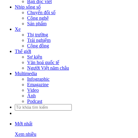
Bạn đọc viết
Nhịp sống số
Chuyển đổi số
Công nghệ
Sản phẩm
Xe
Thị trường
Trải nghiệm
Cộng đồng
Thế giới
Sự kiện
Văn hoá quốc tế
Người Việt năm châu
Multimedia
Infographic
Emagazine
Video
Ảnh
Podcast
Mới nhất
Xem nhiều