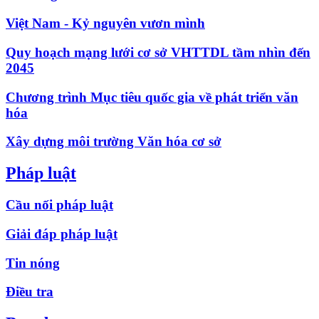
Việt Nam - Kỷ nguyên vươn mình
Quy hoạch mạng lưới cơ sở VHTTDL tầm nhìn đến
2045
Chương trình Mục tiêu quốc gia về phát triển văn
hóa
Xây dựng môi trường Văn hóa cơ sở
Pháp luật
Cầu nối pháp luật
Giải đáp pháp luật
Tin nóng
Điều tra