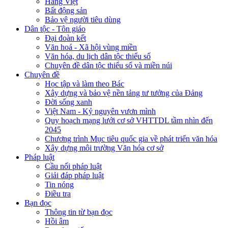
Hàng Việt
Bất động sản
Bảo vệ người tiêu dùng
Dân tộc - Tôn giáo
Đại đoàn kết
Văn hoá - Xã hội vùng miền
Văn hóa, du lịch dân tộc thiểu số
Chuyên đề dân tộc thiểu số và miền núi
Chuyên đề
Học tập và làm theo Bác
Xây dựng và bảo vệ nền tảng tư tưởng của Đảng
Đời sống xanh
Việt Nam - Kỷ nguyên vươn mình
Quy hoạch mạng lưới cơ sở VHTTDL tầm nhìn đến
2045
Chương trình Mục tiêu quốc gia về phát triển văn hóa
Xây dựng môi trường Văn hóa cơ sở
Pháp luật
Cầu nối pháp luật
Giải đáp pháp luật
Tin nóng
Điều tra
Bạn đọc
Thông tin từ bạn đọc
Hồi âm