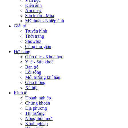
Văn học
Điện ảnh
Âm nhạc
Sân khấu - Múa
Mỹ thuật - Nhiếp ảnh
Giải trí
Truyền hình
Thời trang
Showbiz
Cùng thư giãn
Đời sống
Giáo dục - Khoa học
Y tế - Sức khoẻ
Bạn trẻ
Lối sống
Môi trường khí hậu
Giao thông
Xã hội
Kinh tế
Doanh nghiệp
Chứng khoán
Địa phương
Thị trường
Nông thôn mới
Khởi nghiệp