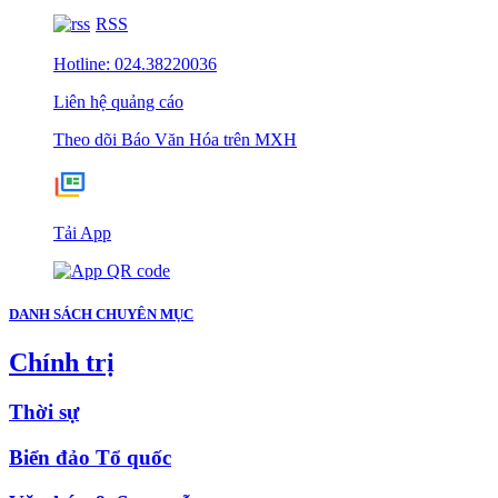
RSS
Hotline: 024.38220036
Liên hệ quảng cáo
Theo dõi Báo Văn Hóa trên MXH
Tải App
DANH SÁCH CHUYÊN MỤC
Chính trị
Thời sự
Biển đảo Tổ quốc