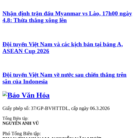
Nhận định trận đấu Myanmar vs Lào, 17h00 ngày
4.8: Thừa thắng xông lên
Đội tuyển Việt Nam và các kịch bản tại bảng A,
ASEAN Cup 2026
Đội tuyển Việt Nam về nước sau chiến thắng trên
sân của Indonesia
Giấy phép số: 37/GP-BVHTTDL, cấp ngày 06.3.2026
Tổng Biên tập:
NGUYỄN ANH VŨ
Phó Tổng Biên tập: