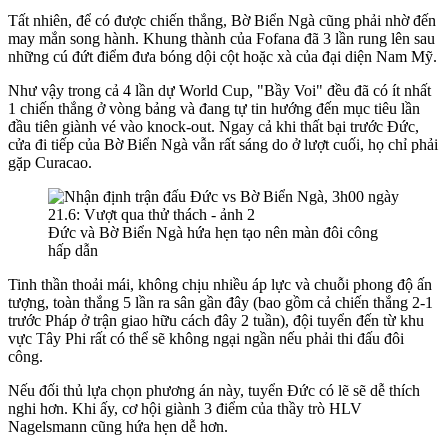
Tất nhiên, để có được chiến thắng, Bờ Biển Ngà cũng phải nhờ đến
may mắn song hành. Khung thành của Fofana đã 3 lần rung lên sau
những cú đứt điểm đưa bóng dội cột hoặc xà của đại diện Nam Mỹ.
Như vậy trong cả 4 lần dự World Cup, "Bầy Voi" đều đã có ít nhất
1 chiến thắng ở vòng bảng và đang tự tin hướng đến mục tiêu lần
đầu tiên giành vé vào knock-out. Ngay cả khi thất bại trước Đức,
cửa đi tiếp của Bờ Biển Ngà vẫn rất sáng do ở lượt cuối, họ chỉ phải
gặp Curacao.
Đức và Bờ Biển Ngà hứa hẹn tạo nên màn đôi công
hấp dẫn
Tinh thần thoải mái, không chịu nhiều áp lực và chuỗi phong độ ấn
tượng, toàn thắng 5 lần ra sân gần đây (bao gồm cả chiến thắng 2-1
trước Pháp ở trận giao hữu cách đây 2 tuần), đội tuyển đến từ khu
vực Tây Phi rất có thể sẽ không ngại ngần nếu phải thi đấu đôi
công.
Nếu đối thủ lựa chọn phương án này, tuyển Đức có lẽ sẽ dễ thích
nghi hơn. Khi ấy, cơ hội giành 3 điểm của thầy trò HLV
Nagelsmann cũng hứa hẹn dễ hơn.