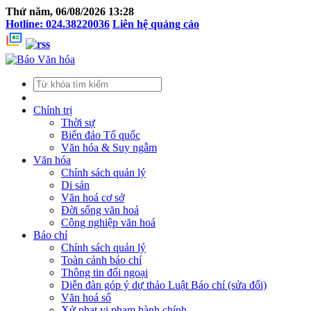
Thứ năm, 06/08/2026 13:28
Hotline: 024.38220036
Liên hệ quảng cáo
Chính trị
Thời sự
Biển đảo Tổ quốc
Văn hóa & Suy ngẫm
Văn hóa
Chính sách quản lý
Di sản
Văn hoá cơ sở
Đời sống văn hoá
Công nghiệp văn hoá
Báo chí
Chính sách quản lý
Toàn cảnh báo chí
Thông tin đối ngoại
Diễn đàn góp ý dự thảo Luật Báo chí (sửa đổi)
Văn hoá số
Xử phạt vi phạm hành chính