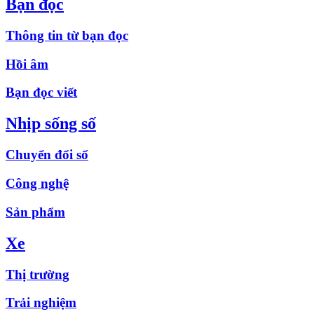
Bạn đọc
Thông tin từ bạn đọc
Hồi âm
Bạn đọc viết
Nhịp sống số
Chuyển đổi số
Công nghệ
Sản phẩm
Xe
Thị trường
Trải nghiệm