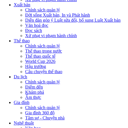
Xuất bản
Chính sách quản lý
Đời sống Xuất bản, In và Phát hành
Diễn đàn góp ý Luật sửa đổi, bổ sung Luật Xuất bản
Văn hoá đọc
Đọc sách
Xử phạt vi phạm hành chính
Thể thao
Chính sách quản lý
Thể thao trong nước
Thể thao quốc tế
World Cup 2026
Hậu trường
Câu chuyện thể thao
Du lịch
Chính sách quản lý
Điểm đến
Khám phá
Ẩm thực
Gia đình
Chính sách quản lý
Gia đình 360 độ
Tâm sự - Chuyện nhà
Nghệ thuật