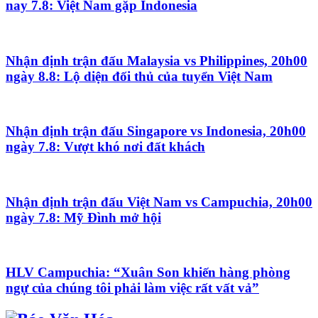
nay 7.8: Việt Nam gặp Indonesia
Nhận định trận đấu Malaysia vs Philippines, 20h00
ngày 8.8: Lộ diện đối thủ của tuyển Việt Nam
Nhận định trận đấu Singapore vs Indonesia, 20h00
ngày 7.8: Vượt khó nơi đất khách
Nhận định trận đấu Việt Nam vs Campuchia, 20h00
ngày 7.8: Mỹ Đình mở hội
HLV Campuchia: “Xuân Son khiến hàng phòng
ngự của chúng tôi phải làm việc rất vất vả”