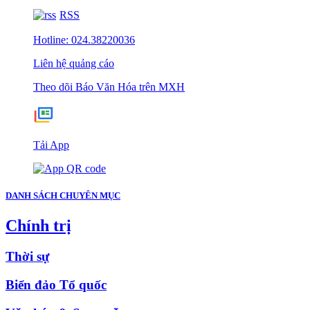
RSS
Hotline: 024.38220036
Liên hệ quảng cáo
Theo dõi Báo Văn Hóa trên MXH
Tải App
DANH SÁCH CHUYÊN MỤC
Chính trị
Thời sự
Biển đảo Tổ quốc