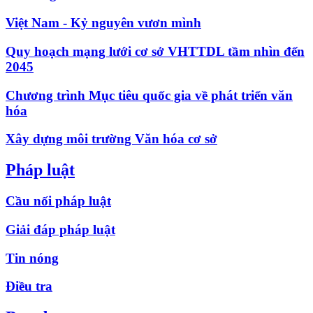
Việt Nam - Kỷ nguyên vươn mình
Quy hoạch mạng lưới cơ sở VHTTDL tầm nhìn đến
2045
Chương trình Mục tiêu quốc gia về phát triển văn
hóa
Xây dựng môi trường Văn hóa cơ sở
Pháp luật
Cầu nối pháp luật
Giải đáp pháp luật
Tin nóng
Điều tra