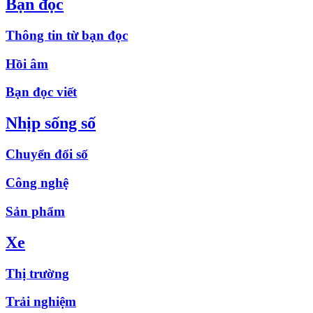
Bạn đọc
Thông tin từ bạn đọc
Hồi âm
Bạn đọc viết
Nhịp sống số
Chuyển đổi số
Công nghệ
Sản phẩm
Xe
Thị trường
Trải nghiệm