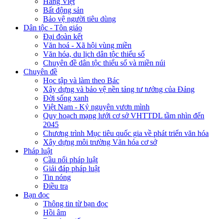
Hàng Việt
Bất động sản
Bảo vệ người tiêu dùng
Dân tộc - Tôn giáo
Đại đoàn kết
Văn hoá - Xã hội vùng miền
Văn hóa, du lịch dân tộc thiểu số
Chuyên đề dân tộc thiểu số và miền núi
Chuyên đề
Học tập và làm theo Bác
Xây dựng và bảo vệ nền tảng tư tưởng của Đảng
Đời sống xanh
Việt Nam - Kỷ nguyên vươn mình
Quy hoạch mạng lưới cơ sở VHTTDL tầm nhìn đến
2045
Chương trình Mục tiêu quốc gia về phát triển văn hóa
Xây dựng môi trường Văn hóa cơ sở
Pháp luật
Cầu nối pháp luật
Giải đáp pháp luật
Tin nóng
Điều tra
Bạn đọc
Thông tin từ bạn đọc
Hồi âm