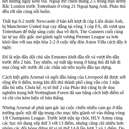
hết những ngày kém vui. Ngoại trừ chiến thắng 2-1 trong trận derby
Bắc London trước Tottenham ở vòng 21 Ngoại hạng Anh, Pháo thủ
đều rời sân cùng nỗi buồn.
Thất bại 0-2 trước Newcastle ở bán kết lượt đi cúp Liên đoàn Anh,
bị Manchester United loại cay đắng tại vòng 3 cúp FA, dù vượt qua
Tottenham để thắp sáng cuộc đua vô địch, The Gunners cuối cùng
lại tự tay đẩy giấc mơ giành ngôi vương Premier League xa hơn
khỏi tầm với sau trận hòa 2-2 ở cuộc tiếp đón Aston Villa cách đây ít
ngày.
Đó là trận đấu đội chủ sân Emirates khởi đầu tốt và vượt lên dẫn
trước đến 2 bàn. Tuy nhiên, sự mất tập trung ở hàng thủ đã hất đi
mọi công sức trước đó các chân sút trên tuyến đầu tạo dựng.
Cách biệt giữa Arsenal và ngôi đầu bảng của Liverpool đã được nới
rộng lên 6 điểm, trong khi đối thủ thành phố cảng vẫn còn 1 trận
đấu bù nữa. Chưa kể, vị trí thứ 2 của Pháo thủ cũng bị đe dọa
nghiêm trọng bởi Nottingham Forest đã san bằng cách biệt điểm số
và chỉ còn kém hiệu số bàn thắng.
Nhưng Arsenal sẽ phải tạm gác lại cuộc chiến nhiều cam go ở đấu
trường quốc nội để tập trung cho mục tiêu giành vé vào thẳng vòng
1/8 Champions League. Trước lượt trận áp chót, HLV Arteta cùng
các học trò đang xếp thứ 3 với 13 điểm, nhưng cũng chỉ nhiều hơn
nhóm các đội bóng đứng từ vị trí thứ 14-9 lần lượt 2 và 1 điểm. Do