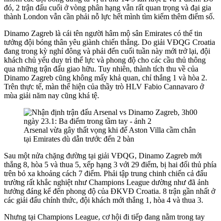
đó, 2 trận đấu cuối ở vòng phân hạng vẫn rất quan trọng và đại gia
thành London vẫn cần phải nỗ lực hết mình tìm kiếm thêm điểm số.
Dinamo Zagreb là cái tên người hâm mộ sân Emirates có thể tin
tưởng đội bóng thân yêu giành chiến thắng. Do giải VĐQG Croatia
đang trong kỳ nghỉ đông và phải đến cuối tuần này mới trở lại, đội
khách chủ yếu duy trì thể lực và phong độ cho các cầu thủ thông
qua những trận đấu giao hữu. Tuy nhiên, thành tích thu về của
Dinamo Zagreb cũng không mấy khả quan, chỉ thắng 1 và hòa 2.
Trên thực tế, màn thể hiện của thầy trò HLV Fabio Cannavaro ở
mùa giải năm nay cũng khá tệ.
Arsenal vừa gây thất vọng khi để Aston Villa cầm chân
tại Emirates dù dẫn trước đến 2 bàn
Sau một nửa chặng đường tại giải VĐQG, Dinamo Zagreb mới
thắng 8, hòa 5 và thua 5, xếp hạng 3 với 29 điểm, bị hai đối thủ phía
trên bỏ xa khoảng cách 7 điểm. Phải tập trung chinh chiến cả đấu
trường rất khắc nghiệt như Champions League dường như đã ảnh
hưởng đáng kể đến phong độ của ĐKVĐ Croatia. 8 trận gần nhất ở
các giải đấu chính thức, đội khách mới thắng 1, hòa 4 và thua 3.
Nhưng tại Champions League, cơ hội đi tiếp đang nằm trong tay