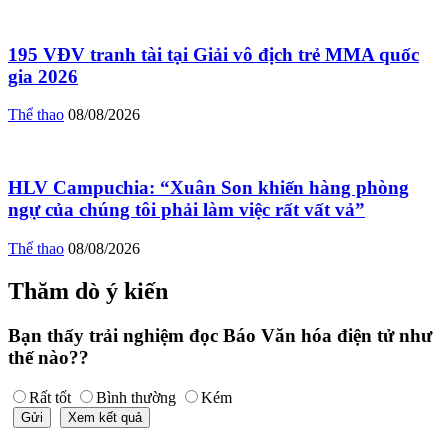
195 VĐV tranh tài tại Giải vô địch trẻ MMA quốc
gia 2026
Thể thao
08/08/2026
HLV Campuchia: “Xuân Son khiến hàng phòng
ngự của chúng tôi phải làm việc rất vất vả”
Thể thao
08/08/2026
Thăm dò ý kiến
Bạn thấy trải nghiệm đọc Báo Văn hóa điện tử như
thế nào??
Rất tốt
Bình thường
Kém
Gửi
Xem kết quả