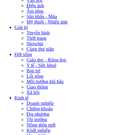
Văn học
Điện ảnh
Âm nhạc
Sân khấu - Múa
Mỹ thuật - Nhiếp ảnh
Giải trí
Truyền hình
Thời trang
Showbiz
Cùng thư giãn
Đời sống
Giáo dục - Khoa học
Y tế - Sức khoẻ
Bạn trẻ
Lối sống
Môi trường khí hậu
Giao thông
Xã hội
Kinh tế
Doanh nghiệp
Chứng khoán
Địa phương
Thị trường
Nông thôn mới
Khởi nghiệp