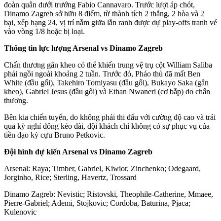
đoàn quân dưới trướng Fabio Cannavaro. Trước lượt áp chót,
Dinamo Zagreb sở hữu 8 điểm, từ thành tích 2 thắng, 2 hòa và 2
bại, xếp hạng 24, vị trí nằm giữa lằn ranh được dự play-offs tranh vé
vào vòng 1/8 hoặc bị loại.
Thông tin lực lượng Arsenal vs Dinamo Zagreb
Chấn thương gân kheo có thể khiến trung vệ trụ cột William Saliba
phải ngồi ngoài khoảng 2 tuần. Trước đó, Pháo thủ đã mất Ben
White (đầu gối), Takehiro Tomiyasu (đầu gối), Bukayo Saka (gân
kheo), Gabriel Jesus (đầu gối) và Ethan Nwaneri (cơ bắp) do chấn
thương.
Bên kia chiến tuyến, do không phải thi đấu với cường độ cao và trải
qua kỳ nghỉ đông kéo dài, đội khách chỉ không có sự phục vụ của
tiền đạo kỳ cựu Bruno Petkovic.
Đội hình dự kiến Arsenal vs Dinamo Zagreb
Arsenal: Raya; Timber, Gabriel, Kiwior, Zinchenko; Odegaard,
Jorginho, Rice; Sterling, Havertz, Trossard
Dinamo Zagreb: Nevistic; Ristovski, Theophile-Catherine, Mmaee,
Pierre-Gabriel; Ademi, Stojkovic; Cordoba, Baturina, Pjaca;
Kulenovic