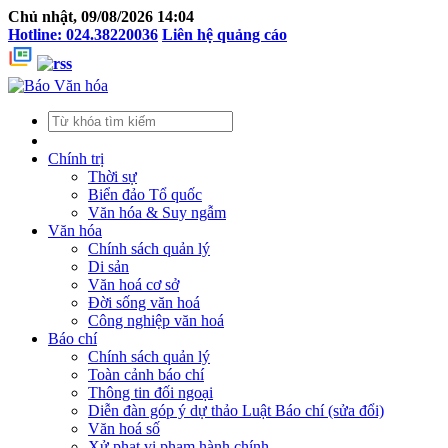
Chủ nhật, 09/08/2026 14:04
Hotline: 024.38220036
Liên hệ quảng cáo
Chính trị
Thời sự
Biển đảo Tổ quốc
Văn hóa & Suy ngẫm
Văn hóa
Chính sách quản lý
Di sản
Văn hoá cơ sở
Đời sống văn hoá
Công nghiệp văn hoá
Báo chí
Chính sách quản lý
Toàn cảnh báo chí
Thông tin đối ngoại
Diễn đàn góp ý dự thảo Luật Báo chí (sửa đổi)
Văn hoá số
Xử phạt vi phạm hành chính