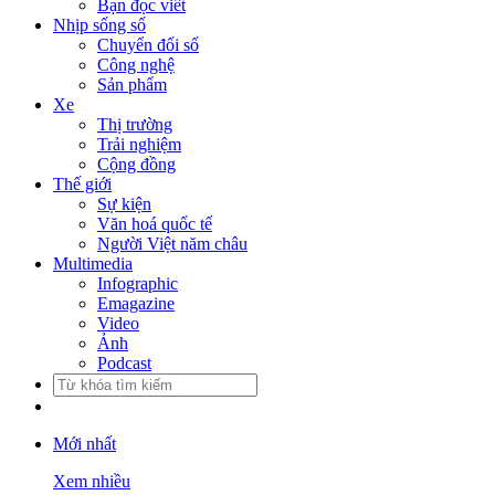
Bạn đọc viết
Nhịp sống số
Chuyển đổi số
Công nghệ
Sản phẩm
Xe
Thị trường
Trải nghiệm
Cộng đồng
Thế giới
Sự kiện
Văn hoá quốc tế
Người Việt năm châu
Multimedia
Infographic
Emagazine
Video
Ảnh
Podcast
Mới nhất
Xem nhiều