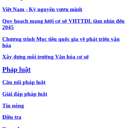
Việt Nam - Kỷ nguyên vươn mình
Quy hoạch mạng lưới cơ sở VHTTDL tầm nhìn đến
2045
Chương trình Mục tiêu quốc gia về phát triển văn
hóa
Xây dựng môi trường Văn hóa cơ sở
Pháp luật
Cầu nối pháp luật
Giải đáp pháp luật
Tin nóng
Điều tra