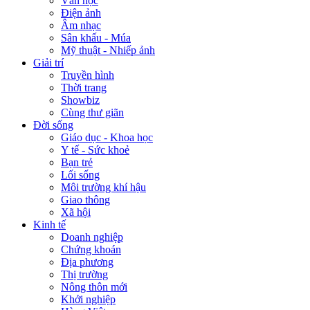
Văn học
Điện ảnh
Âm nhạc
Sân khấu - Múa
Mỹ thuật - Nhiếp ảnh
Giải trí
Truyền hình
Thời trang
Showbiz
Cùng thư giãn
Đời sống
Giáo dục - Khoa học
Y tế - Sức khoẻ
Bạn trẻ
Lối sống
Môi trường khí hậu
Giao thông
Xã hội
Kinh tế
Doanh nghiệp
Chứng khoán
Địa phương
Thị trường
Nông thôn mới
Khởi nghiệp