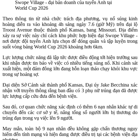
Swope Village - đại bản doanh của tuyển Anh tại
World Cup 2026
Theo thông tin từ nhà chức trách địa phương, vụ nổ súng kinh
hoàng diễn ra vào khoảng 4h sáng ngày 7.6 (giờ Mỹ) trên đại lộ
Troost Avenue thuộc thành phố Kansas, bang Missouri. Địa điểm
xảy ra sự việc này chỉ cách khu phức hợp hiện đại Swope Village -
nơi được đội tuyển Anh lựa chọn để đóng quân và tập luyện trong
suốt vòng bảng World Cup 2026 khoảng hơn 6km.
Lực lượng chức năng đã lập tức được điều động tới hiện trường sau
khi nhận được tin báo về việc có nhiều tiếng súng nổ. Khi cảnh sát
xuất hiện, một đám đông lớn đang hỗn loạn tháo chạy khỏi khu vực
trong sự hoảng sợ.
Đại diện Sở Cảnh sát thành phố Kansas, Đại úy Jake Becchina xác
nhận với truyền thông rằng ban đầu có 3 phụ nữ trúng đạn đã được
lực lượng cấp cứu đưa đến bệnh viện.
Sau đó, cơ quan chức năng xác định có thêm 6 nạn nhân khác tự di
chuyển đến các cơ sở y tế, nâng tổng số người lớn bị thương do
trúng đạn trong vụ việc lên 9 người.
May mắn, toàn bộ 9 nạn nhân đều không gặp chấn thương nguy
hiểm đến tính mạng và hiện đang được điều trị tại các bệnh viện địa
phương.