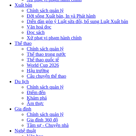
Xuất bản
Chính sách quản lý
Đời sống Xuất bản, In và Phát hành
Diễn đàn góp ý Luật sửa đổi, bổ sung Luật Xuất bản
Văn hoá đọc
Đọc sách
Xử phạt vi phạm hành chính
Thể thao
Chính sách quản lý
Thể thao trong nước
Thể thao quốc tế
World Cup 2026
Hậu trường
Câu chuyện thể thao
Du lịch
Chính sách quản lý
Điểm đến
Khám phá
Ẩm thực
Gia đình
Chính sách quản lý
Gia đình 360 độ
Tâm sự - Chuyện nhà
Nghệ thuật