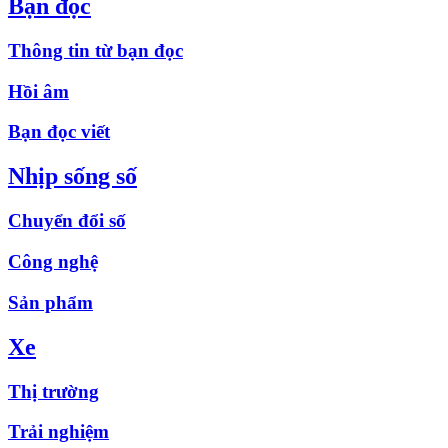
Bạn đọc
Thông tin từ bạn đọc
Hồi âm
Bạn đọc viết
Nhịp sống số
Chuyển đổi số
Công nghệ
Sản phẩm
Xe
Thị trường
Trải nghiệm