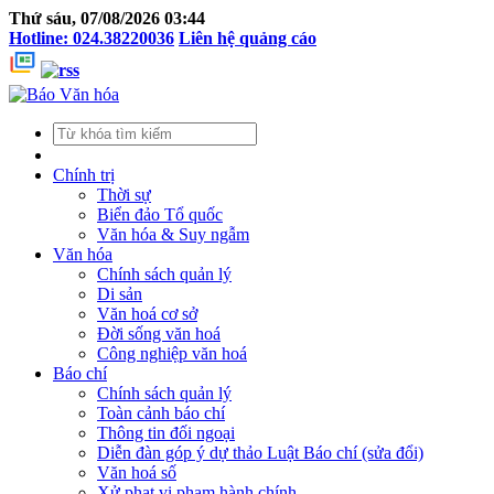
Thứ sáu, 07/08/2026 03:44
Hotline: 024.38220036
Liên hệ quảng cáo
Chính trị
Thời sự
Biển đảo Tổ quốc
Văn hóa & Suy ngẫm
Văn hóa
Chính sách quản lý
Di sản
Văn hoá cơ sở
Đời sống văn hoá
Công nghiệp văn hoá
Báo chí
Chính sách quản lý
Toàn cảnh báo chí
Thông tin đối ngoại
Diễn đàn góp ý dự thảo Luật Báo chí (sửa đổi)
Văn hoá số
Xử phạt vi phạm hành chính