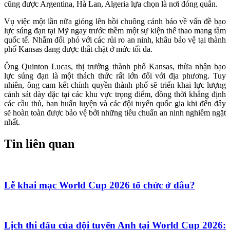
cũng được Argentina, Hà Lan, Algeria lựa chọn là nơi đóng quân.
Vụ việc một lần nữa gióng lên hồi chuông cảnh báo về vấn đề bạo
lực súng đạn tại Mỹ ngay trước thềm một sự kiện thể thao mang tầm
quốc tế. Nhằm đối phó với các rủi ro an ninh, khâu bảo vệ tại thành
phố Kansas đang được thắt chặt ở mức tối đa.
Ông Quinton Lucas, thị trưởng thành phố Kansas, thừa nhận bạo
lực súng đạn là một thách thức rất lớn đối với địa phương. Tuy
nhiên, ông cam kết chính quyền thành phố sẽ triển khai lực lượng
cảnh sát dày đặc tại các khu vực trọng điểm, đồng thời khẳng định
các cầu thủ, ban huấn luyện và các đội tuyển quốc gia khi đến đây
sẽ hoàn toàn được bảo vệ bởi những tiêu chuẩn an ninh nghiêm ngặt
nhất.
Tin liên quan
Lễ khai mạc World Cup 2026 tổ chức ở đâu?
Lịch thi đấu của đội tuyển Anh tại World Cup 2026: