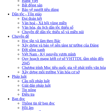
Hàng Việt
Bất động sản
Bảo vệ người tiêu dùng
Dân tộc - Tôn giáo
Đại đoàn kết
Văn hoá - Xã hội vùng miền
Văn hóa, du lịch dân tộc thiểu số
Chuyên đề dân tộc thiểu số và miền núi
Chuyên đề
Học tập và làm theo Bác
Xây dựng và bảo vệ nền tảng tư tưởng của Đảng
Đời sống xanh
Việt Nam - Kỷ nguyên vươn mình
Quy hoạch mạng lưới cơ sở VHTTDL tầm nhìn đến
2045
Chương trình Mục tiêu quốc gia về phát triển văn hóa
Xây dựng môi trường Văn hóa cơ sở
Pháp luật
Cầu nối pháp luật
Giải đáp pháp luật
Tin nóng
Điều tra
Bạn đọc
Thông tin từ bạn đọc
Hồi âm