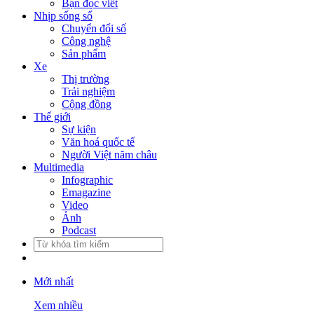
Bạn đọc viết
Nhịp sống số
Chuyển đổi số
Công nghệ
Sản phẩm
Xe
Thị trường
Trải nghiệm
Cộng đồng
Thế giới
Sự kiện
Văn hoá quốc tế
Người Việt năm châu
Multimedia
Infographic
Emagazine
Video
Ảnh
Podcast
Mới nhất
Xem nhiều