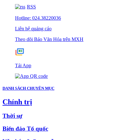
RSS
Hotline: 024.38220036
Liên hệ quảng cáo
Theo dõi Báo Văn Hóa trên MXH
Tải App
DANH SÁCH CHUYÊN MỤC
Chính trị
Thời sự
Biển đảo Tổ quốc