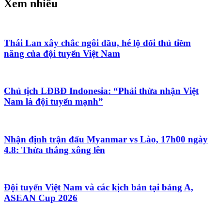
Xem nhiều
Thái Lan xây chắc ngôi đầu, hé lộ đối thủ tiềm
năng của đội tuyển Việt Nam
Chủ tịch LĐBĐ Indonesia: “Phải thừa nhận Việt
Nam là đội tuyển mạnh”
Nhận định trận đấu Myanmar vs Lào, 17h00 ngày
4.8: Thừa thắng xông lên
Đội tuyển Việt Nam và các kịch bản tại bảng A,
ASEAN Cup 2026