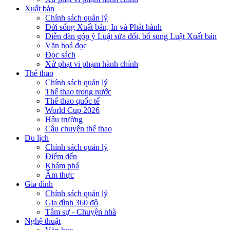
Xuất bản
Chính sách quản lý
Đời sống Xuất bản, In và Phát hành
Diễn đàn góp ý Luật sửa đổi, bổ sung Luật Xuất bản
Văn hoá đọc
Đọc sách
Xử phạt vi phạm hành chính
Thể thao
Chính sách quản lý
Thể thao trong nước
Thể thao quốc tế
World Cup 2026
Hậu trường
Câu chuyện thể thao
Du lịch
Chính sách quản lý
Điểm đến
Khám phá
Ẩm thực
Gia đình
Chính sách quản lý
Gia đình 360 độ
Tâm sự - Chuyện nhà
Nghệ thuật