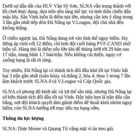
Dưới sự dẫn dắt của HLV Văn Sỹ Sơn, SLNA vẫn trung thành với
lối chơi thực dụng, dựa trên nền tảng thể lực và tinh thần chiến đấu
máu lửa. Sân Vinh luôn là điểm tựa lớn, nhưng cần lưu ý rằng trong
3 lần gần nhất tiếp đón Đà Nẵng tại V.League, đội chủ nhà đều
không thắng.
Ở chiều ngược lại, Đà Nẵng đang rơi vào tình thế nguy hiểm. Họ
đứng áp chót với 12 điểm, chỉ hơn đội cuối bảng PVF-CAND nhờ
hiệu số. Hàng thủ là điểm yếu lớn khi để thủng lưới tới 29 bàn sau
17 trận, trung bình 1,7 bàn/trận. Nếu không cải thiện, nguy cơ
xuống hạng là rất rõ ràng.
Tuy nhiên, Đà Nẵng lại có thành tích đối đầu khá tốt tại Vinh: bất
bại 3 trận gần nhất (toàn hòa), và thắng 2, hòa 4, thua 1 trong 7 lần
làm khách trước SLNA ở cả V.League và Cúp Quốc gia.
SLNA có phong độ khởi sắc và lợi thế sân nhà, nhưng Đà Nẵng lại
sở hữu thành tích đối đầu tốt tại Vinh. Đây hứa hẹn là trận đấu cân
bằng, nơi đội khách quyết tâm giành điểm để thoát khỏi nhóm nguy
hiểm, còn SLNA hướng tới mục tiêu trụ hạng sớm.
Thông tin lực lượng
SLNA: Dale Moore và Quang Tú vắng mặt vì án treo giò.