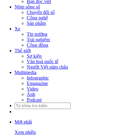
Bạn đọc viết
Nhịp sống số
Chuyển đổi số
Công nghệ
Sản phẩm
Xe
Thị trường
Trải nghiệm
Cộng đồng
Thế giới
Sự kiện
Văn hoá quốc tế
Người Việt năm châu
Multimedia
Infographic
Emagazine
Video
Ảnh
Podcast
Mới nhất
Xem nhiều