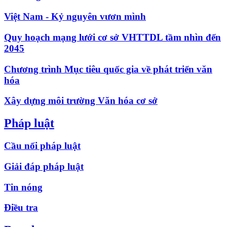
Việt Nam - Kỷ nguyên vươn mình
Quy hoạch mạng lưới cơ sở VHTTDL tầm nhìn đến
2045
Chương trình Mục tiêu quốc gia về phát triển văn
hóa
Xây dựng môi trường Văn hóa cơ sở
Pháp luật
Cầu nối pháp luật
Giải đáp pháp luật
Tin nóng
Điều tra