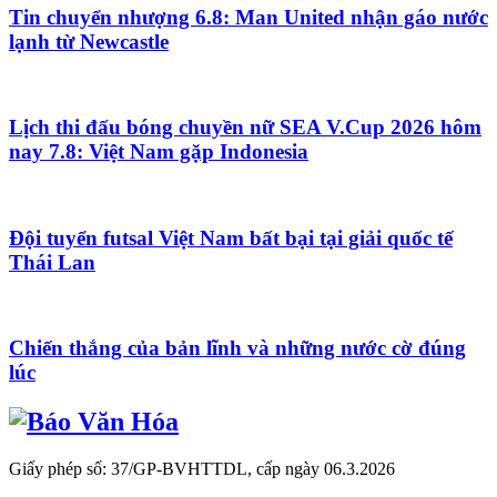
Tin chuyển nhượng 6.8: Man United nhận gáo nước
lạnh từ Newcastle
Lịch thi đấu bóng chuyền nữ SEA V.Cup 2026 hôm
nay 7.8: Việt Nam gặp Indonesia
Đội tuyển futsal Việt Nam bất bại tại giải quốc tế
Thái Lan
Chiến thắng của bản lĩnh và những nước cờ đúng
lúc
Giấy phép số: 37/GP-BVHTTDL, cấp ngày 06.3.2026