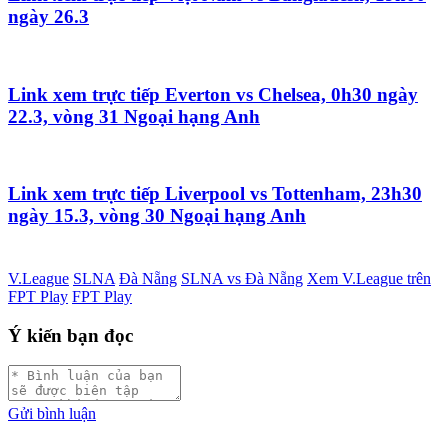
ngày 26.3
Link xem trực tiếp Everton vs Chelsea, 0h30 ngày
22.3, vòng 31 Ngoại hạng Anh
Link xem trực tiếp Liverpool vs Tottenham, 23h30
ngày 15.3, vòng 30 Ngoại hạng Anh
V.League
SLNA
Đà Nẵng
SLNA vs Đà Nẵng
Xem V.League trên
FPT Play
FPT Play
Ý kiến bạn đọc
Gửi bình luận