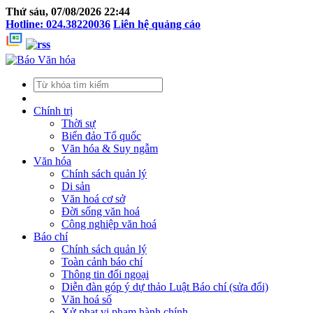
Thứ sáu, 07/08/2026 22:44
Hotline: 024.38220036
Liên hệ quảng cáo
Chính trị
Thời sự
Biển đảo Tổ quốc
Văn hóa & Suy ngẫm
Văn hóa
Chính sách quản lý
Di sản
Văn hoá cơ sở
Đời sống văn hoá
Công nghiệp văn hoá
Báo chí
Chính sách quản lý
Toàn cảnh báo chí
Thông tin đối ngoại
Diễn đàn góp ý dự thảo Luật Báo chí (sửa đổi)
Văn hoá số
Xử phạt vi phạm hành chính