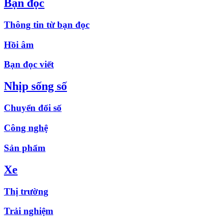
Bạn đọc
Thông tin từ bạn đọc
Hồi âm
Bạn đọc viết
Nhịp sống số
Chuyển đổi số
Công nghệ
Sản phẩm
Xe
Thị trường
Trải nghiệm