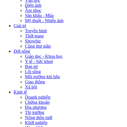
Văn học
Điện ảnh
Âm nhạc
Sân khấu - Múa
Mỹ thuật - Nhiếp ảnh
Giải trí
Truyền hình
Thời trang
Showbiz
Cùng thư giãn
Đời sống
Giáo dục - Khoa học
Y tế - Sức khoẻ
Bạn trẻ
Lối sống
Môi trường khí hậu
Giao thông
Xã hội
Kinh tế
Doanh nghiệp
Chứng khoán
Địa phương
Thị trường
Nông thôn mới
Khởi nghiệp