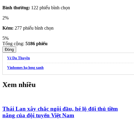
Bình thường:
122 phiếu bình chọn
2%
Kém:
277 phiếu bình chọn
5%
Tổng cộng:
5186
phiếu
Đóng
Vé Du Thuyền
Vinhomes hạ long xanh
Xem nhiều
Thái Lan xây chắc ngôi đầu, hé lộ đối thủ tiềm
năng của đội tuyển Việt Nam