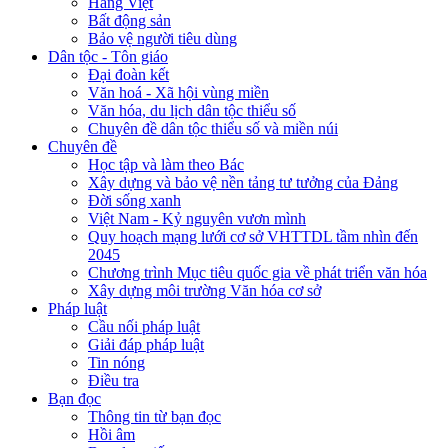
Hàng Việt
Bất động sản
Bảo vệ người tiêu dùng
Dân tộc - Tôn giáo
Đại đoàn kết
Văn hoá - Xã hội vùng miền
Văn hóa, du lịch dân tộc thiểu số
Chuyên đề dân tộc thiểu số và miền núi
Chuyên đề
Học tập và làm theo Bác
Xây dựng và bảo vệ nền tảng tư tưởng của Đảng
Đời sống xanh
Việt Nam - Kỷ nguyên vươn mình
Quy hoạch mạng lưới cơ sở VHTTDL tầm nhìn đến
2045
Chương trình Mục tiêu quốc gia về phát triển văn hóa
Xây dựng môi trường Văn hóa cơ sở
Pháp luật
Cầu nối pháp luật
Giải đáp pháp luật
Tin nóng
Điều tra
Bạn đọc
Thông tin từ bạn đọc
Hồi âm