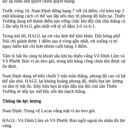
lấy lại hình ảnh quyết chiến quyết thắng.
Trước vòng 18, Nam Định đứng hạng 7 với 24 điểm, chỉ kém top 3
một khoảng cách có thể san lấp nếu duy trì phong độ hiện tại. Thiên
Trường đang trở thành điểm tựa vững chắc khi đội chủ nhà thắng cả
2 lần tiếp HAGL gần nhất với tỷ số đậm 3-0 và 6-1.
Trong khi đó, HAGL lại rơi vào tình thế khó khăn. Đội bóng phố
Núi chỉ giành được 1 điểm sau 4 vòng gần nhất, rơi xuống vị trí
nguy hiểm khi chỉ hơn nhóm cuối bảng 3 điểm.
Tâm lý bất ổn càng bị khoét sâu khi họ thiếu vắng Võ Đình Lâm và
Võ Phước Bảo vì án treo giò, trong khi hàng công chưa tìm được sự
ổn định.
Nam Định đang sở hữu chuỗi 5 trận toàn thắng, phong độ cao và lợi
thế sân nhà. HAGL lại khủng hoảng phong độ, thiếu hụt lực lượng
và tâm lý bất ổn. Đây hứa hẹn là trận đấu mà đội chủ sân Thiên
Trường sẽ tiếp tục mở hội, nối dài mạch thắng.
Thông tin lực lượng
Nam Định: Trung vệ Lucas vắng mặt vì án treo giò.
HAGL: Võ Đình Lâm và Võ Phước Bảo ngồi ngoài do nhận đủ thẻ
vàng.