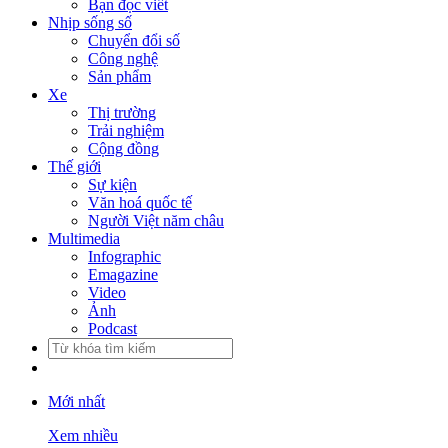
Bạn đọc viết
Nhịp sống số
Chuyển đổi số
Công nghệ
Sản phẩm
Xe
Thị trường
Trải nghiệm
Cộng đồng
Thế giới
Sự kiện
Văn hoá quốc tế
Người Việt năm châu
Multimedia
Infographic
Emagazine
Video
Ảnh
Podcast
Mới nhất
Xem nhiều