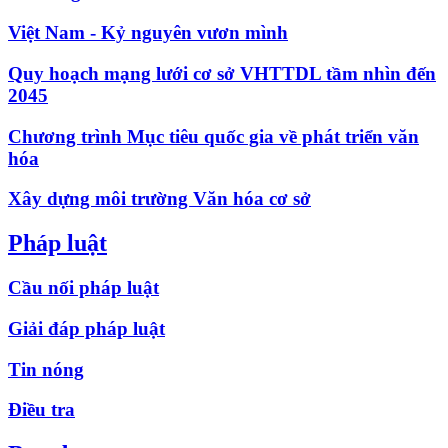
Việt Nam - Kỷ nguyên vươn mình
Quy hoạch mạng lưới cơ sở VHTTDL tầm nhìn đến
2045
Chương trình Mục tiêu quốc gia về phát triển văn
hóa
Xây dựng môi trường Văn hóa cơ sở
Pháp luật
Cầu nối pháp luật
Giải đáp pháp luật
Tin nóng
Điều tra