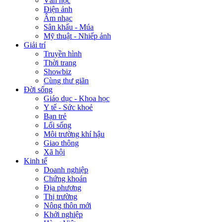
Văn học
Điện ảnh
Âm nhạc
Sân khấu - Múa
Mỹ thuật - Nhiếp ảnh
Giải trí
Truyền hình
Thời trang
Showbiz
Cùng thư giãn
Đời sống
Giáo dục - Khoa học
Y tế - Sức khoẻ
Bạn trẻ
Lối sống
Môi trường khí hậu
Giao thông
Xã hội
Kinh tế
Doanh nghiệp
Chứng khoán
Địa phương
Thị trường
Nông thôn mới
Khởi nghiệp