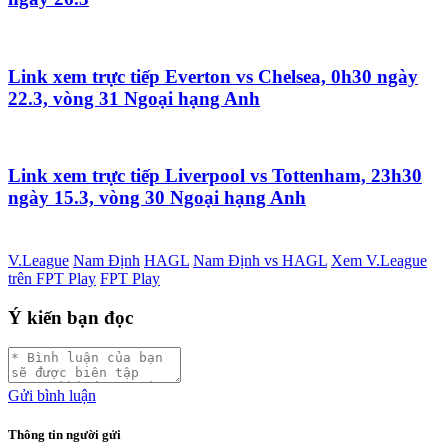
Link xem trực tiếp Everton vs Chelsea, 0h30 ngày
22.3, vòng 31 Ngoại hạng Anh
Link xem trực tiếp Liverpool vs Tottenham, 23h30
ngày 15.3, vòng 30 Ngoại hạng Anh
V.League
Nam Định
HAGL
Nam Định vs HAGL
Xem V.League
trên FPT Play
FPT Play
Ý kiến bạn đọc
Gửi bình luận
Thông tin người gửi