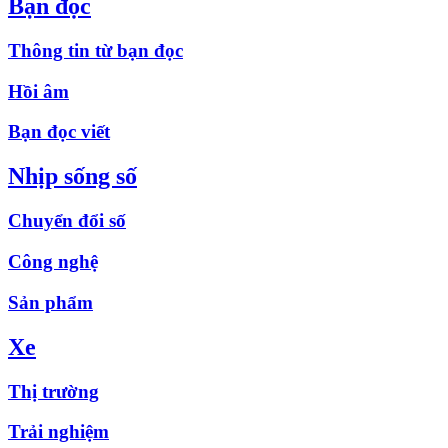
Bạn đọc
Thông tin từ bạn đọc
Hồi âm
Bạn đọc viết
Nhịp sống số
Chuyển đổi số
Công nghệ
Sản phẩm
Xe
Thị trường
Trải nghiệm