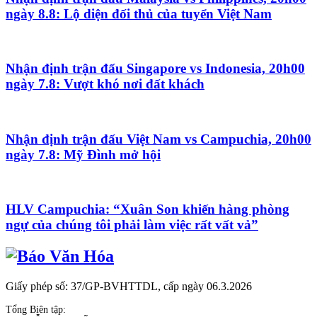
ngày 8.8: Lộ diện đối thủ của tuyển Việt Nam
Nhận định trận đấu Singapore vs Indonesia, 20h00
ngày 7.8: Vượt khó nơi đất khách
Nhận định trận đấu Việt Nam vs Campuchia, 20h00
ngày 7.8: Mỹ Đình mở hội
HLV Campuchia: “Xuân Son khiến hàng phòng
ngự của chúng tôi phải làm việc rất vất vả”
Giấy phép số: 37/GP-BVHTTDL, cấp ngày 06.3.2026
Tổng Biên tập: