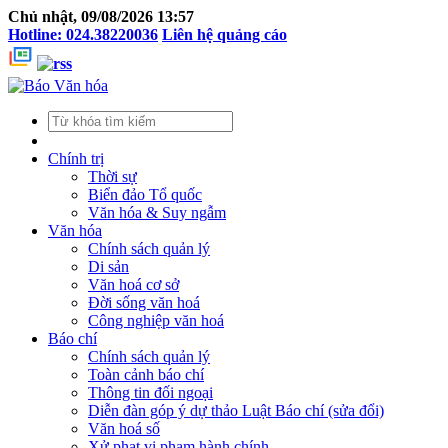
Chủ nhật, 09/08/2026 13:57
Hotline: 024.38220036
Liên hệ quảng cáo
Chính trị
Thời sự
Biển đảo Tổ quốc
Văn hóa & Suy ngẫm
Văn hóa
Chính sách quản lý
Di sản
Văn hoá cơ sở
Đời sống văn hoá
Công nghiệp văn hoá
Báo chí
Chính sách quản lý
Toàn cảnh báo chí
Thông tin đối ngoại
Diễn đàn góp ý dự thảo Luật Báo chí (sửa đổi)
Văn hoá số
Xử phạt vi phạm hành chính