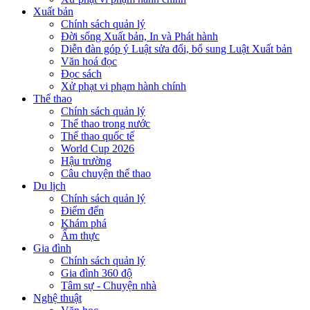
Xuất bản
Chính sách quản lý
Đời sống Xuất bản, In và Phát hành
Diễn đàn góp ý Luật sửa đổi, bổ sung Luật Xuất bản
Văn hoá đọc
Đọc sách
Xử phạt vi phạm hành chính
Thể thao
Chính sách quản lý
Thể thao trong nước
Thể thao quốc tế
World Cup 2026
Hậu trường
Câu chuyện thể thao
Du lịch
Chính sách quản lý
Điểm đến
Khám phá
Ẩm thực
Gia đình
Chính sách quản lý
Gia đình 360 độ
Tâm sự - Chuyện nhà
Nghệ thuật