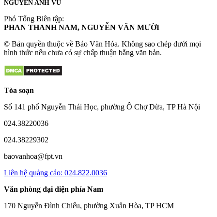
NGUYỄN ANH VŨ
Phó Tổng Biên tập:
PHAN THANH NAM, NGUYỄN VĂN MƯỜI
© Bản quyền thuộc về Báo Văn Hóa. Không sao chép dưới mọi
hình thức nếu chưa có sự chấp thuận bằng văn bản.
Tòa soạn
Số 141 phố Nguyễn Thái Học, phường Ô Chợ Dừa, TP Hà Nội
024.38220036
024.38229302
baovanhoa@fpt.vn
Liên hệ quảng cáo: 024.822.0036
Văn phòng đại diện phía Nam
170 Nguyễn Đình Chiểu, phường Xuân Hòa, TP HCM