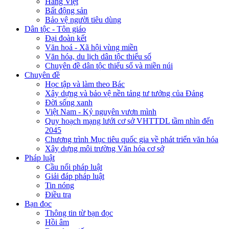
Hàng Việt
Bất động sản
Bảo vệ người tiêu dùng
Dân tộc - Tôn giáo
Đại đoàn kết
Văn hoá - Xã hội vùng miền
Văn hóa, du lịch dân tộc thiểu số
Chuyên đề dân tộc thiểu số và miền núi
Chuyên đề
Học tập và làm theo Bác
Xây dựng và bảo vệ nền tảng tư tưởng của Đảng
Đời sống xanh
Việt Nam - Kỷ nguyên vươn mình
Quy hoạch mạng lưới cơ sở VHTTDL tầm nhìn đến
2045
Chương trình Mục tiêu quốc gia về phát triển văn hóa
Xây dựng môi trường Văn hóa cơ sở
Pháp luật
Cầu nối pháp luật
Giải đáp pháp luật
Tin nóng
Điều tra
Bạn đọc
Thông tin từ bạn đọc
Hồi âm