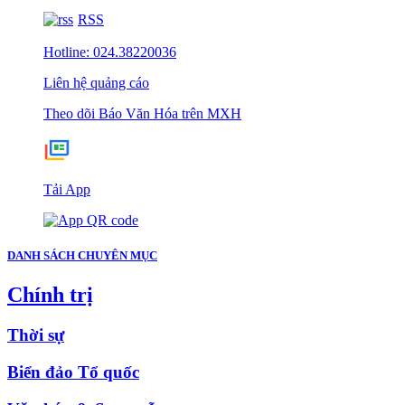
RSS
Hotline: 024.38220036
Liên hệ quảng cáo
Theo dõi Báo Văn Hóa trên MXH
Tải App
DANH SÁCH CHUYÊN MỤC
Chính trị
Thời sự
Biển đảo Tổ quốc