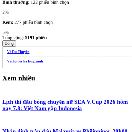
Bình thường:
122 phiếu bình chọn
2%
Kém:
277 phiếu bình chọn
5%
Tổng cộng:
5191
phiếu
Đóng
Vé Du Thuyền
Vinhomes hạ long xanh
Xem nhiều
Lịch thi đấu bóng chuyền nữ SEA V.Cup 2026 hôm
nay 7.8: Việt Nam gặp Indonesia
Nhận định trận đấu Malaysia vs Philippines, 20h00